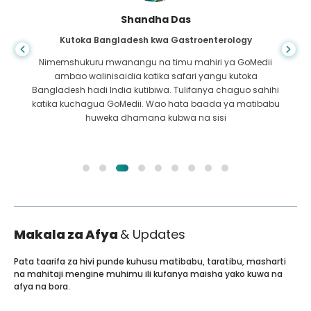
Shandha Das
Kutoka Bangladesh kwa Gastroenterology
Nimemshukuru mwanangu na timu mahiri ya GoMedii
ambao walinisaidia katika safari yangu kutoka
Bangladesh hadi India kutibiwa. Tulifanya chaguo sahihi
katika kuchagua GoMedii. Wao hata baada ya matibabu
huweka dhamana kubwa na sisi
Makala za Afya
& Updates
Pata taarifa za hivi punde kuhusu matibabu, taratibu, masharti
na mahitaji mengine muhimu ili kufanya maisha yako kuwa na
afya na bora.