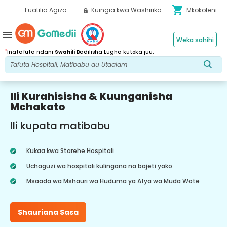
shopping_cart
Fuatilia Agizo
Kuingia kwa Washirika
Mkokoteni
menu
Weka sahihi
*
Inatafuta ndani
Swahili
Badilisha Lugha kutoka juu.
Ili Kurahisisha & Kuunganisha
Mchakato
Ili kupata matibabu
Kukaa kwa Starehe Hospitali
Uchaguzi wa hospitali kulingana na bajeti yako
Msaada wa Mshauri wa Huduma ya Afya wa Muda Wote
Shauriana Sasa