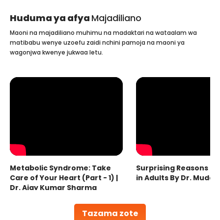
Huduma ya afya
Majadiliano
Maoni na majadiliano muhimu na madaktari na wataalam wa
matibabu wenye uzoefu zaidi nchini pamoja na maoni ya
wagonjwa kwenye jukwaa letu.
Metabolic Syndrome: Take
Surprising Reasons fo
Care of Your Heart (Part - 1) |
in Adults By Dr. Mudas
Dr. Ajay Kumar Sharma
Tazama zote