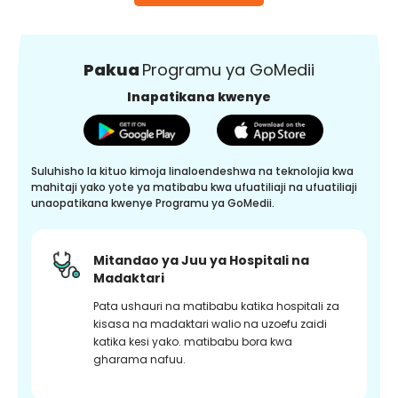
Pakua
Programu ya GoMedii
Inapatikana kwenye
Suluhisho la kituo kimoja linaloendeshwa na teknolojia kwa
mahitaji yako yote ya matibabu kwa ufuatiliaji na ufuatiliaji
unaopatikana kwenye Programu ya GoMedii.
Mitandao ya Juu ya Hospitali na
Madaktari
Pata ushauri na matibabu katika hospitali za
kisasa na madaktari walio na uzoefu zaidi
katika kesi yako. matibabu bora kwa
gharama nafuu.