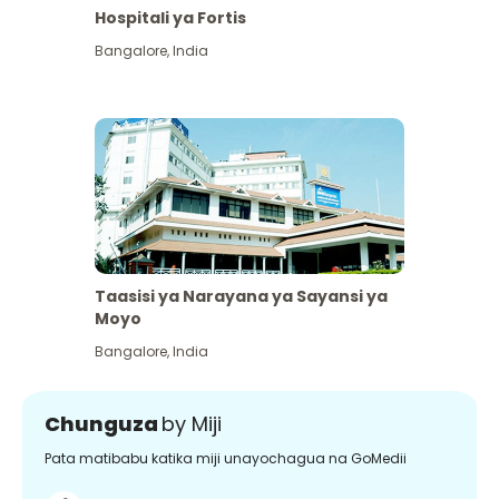
Hospitali ya Fortis
Bangalore
,
India
Taasisi ya Narayana ya Sayansi ya
Moyo
Bangalore
,
India
Chunguza
by Miji
Pata matibabu katika miji unayochagua na GoMedii