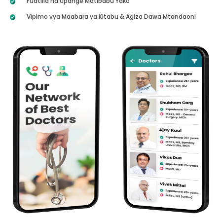
Fuatilia na Upange Matibabu Yako
Vipimo vya Maabara ya Kitabu & Agiza Dawa Mtandaoni