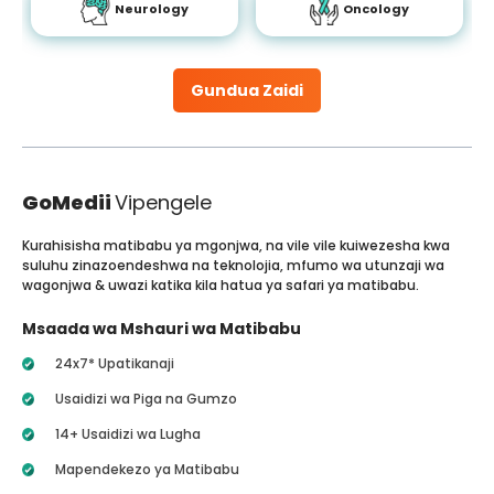
Neurology
Oncology
Gundua Zaidi
GoMedii
Vipengele
Kurahisisha matibabu ya mgonjwa, na vile vile kuiwezesha kwa
suluhu zinazoendeshwa na teknolojia, mfumo wa utunzaji wa
wagonjwa & uwazi katika kila hatua ya safari ya matibabu.
Msaada wa Mshauri wa Matibabu
24x7* Upatikanaji
Usaidizi wa Piga na Gumzo
14+ Usaidizi wa Lugha
Mapendekezo ya Matibabu