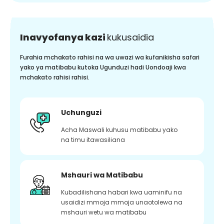
Inavyofanya kazi
kukusaidia
Furahia mchakato rahisi na wa uwazi wa kufanikisha safari
yako ya matibabu kutoka Ugunduzi hadi Uondoaji kwa
mchakato rahisi rahisi.
Uchunguzi
Acha Maswali kuhusu matibabu yako
na timu itawasiliana
Mshauri wa Matibabu
Kubadilishana habari kwa uaminifu na
usaidizi mmoja mmoja unaotolewa na
mshauri wetu wa matibabu