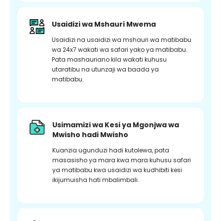
Usaidizi wa Mshauri Mwema
Usaidizi na usaidizi wa mshauri wa matibabu
wa 24x7 wakati wa safari yako ya matibabu.
Pata mashauriano kila wakati kuhusu
utaratibu na utunzaji wa baada ya
matibabu.
Usimamizi wa Kesi ya Mgonjwa wa
Mwisho hadi Mwisho
Kuanzia ugunduzi hadi kutolewa, pata
masasisho ya mara kwa mara kuhusu safari
ya matibabu kwa usaidizi wa kudhibiti kesi
ikijumuisha hati mbalimbali.