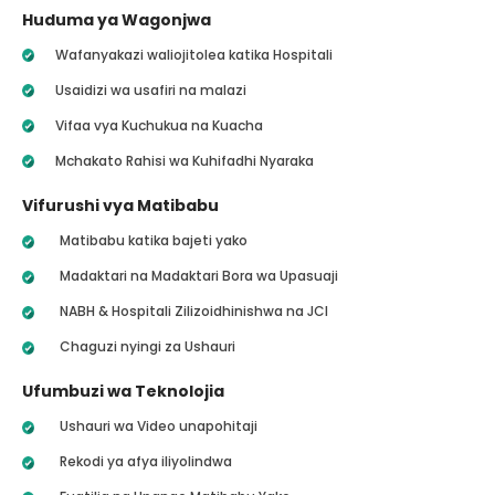
Huduma ya Wagonjwa
Wafanyakazi waliojitolea katika Hospitali
Usaidizi wa usafiri na malazi
Vifaa vya Kuchukua na Kuacha
Mchakato Rahisi wa Kuhifadhi Nyaraka
Vifurushi vya Matibabu
Matibabu katika bajeti yako
Madaktari na Madaktari Bora wa Upasuaji
NABH & Hospitali Zilizoidhinishwa na JCI
Chaguzi nyingi za Ushauri
Ufumbuzi wa Teknolojia
Ushauri wa Video unapohitaji
Rekodi ya afya iliyolindwa