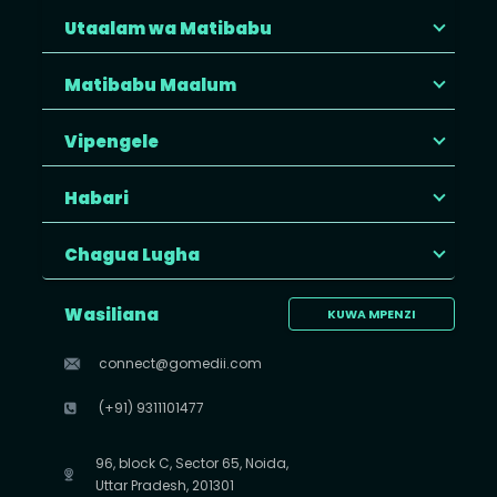
Utaalam wa Matibabu
Matibabu Maalum
Vipengele
Habari
Chagua Lugha
Wasiliana
KUWA MPENZI
connect@gomedii.com
(+91) 9311101477
96, block C, Sector 65, Noida,
Uttar Pradesh, 201301