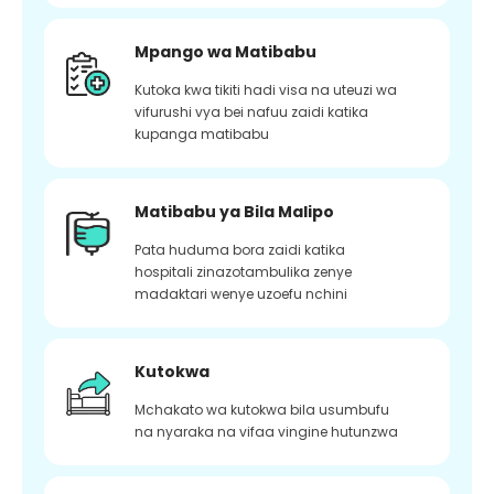
Mpango wa Matibabu
Kutoka kwa tikiti hadi visa na uteuzi wa
vifurushi vya bei nafuu zaidi katika
kupanga matibabu
Matibabu ya Bila Malipo
Pata huduma bora zaidi katika
hospitali zinazotambulika zenye
madaktari wenye uzoefu nchini
Kutokwa
Mchakato wa kutokwa bila usumbufu
na nyaraka na vifaa vingine hutunzwa