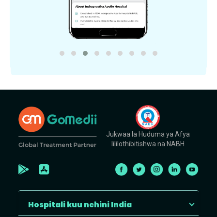
Jukwaa la Huduma ya Afya
lililothibitishwa na NABH
Hospitali kuu nchini India