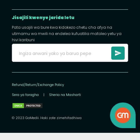
Jisajili kwenye jarida letu
Pata usajili wa bure kwa kidokezo chetu cha afya na
utimamu wa mwili na endelea kufuatilia matoleo yetu ya
hivi karibuni
Refund/Return/Exchange Policy
Sera ya faragha
|
Sheria na Masharti
© 2023 GoMedii. Haki zote zimehifadhiwa