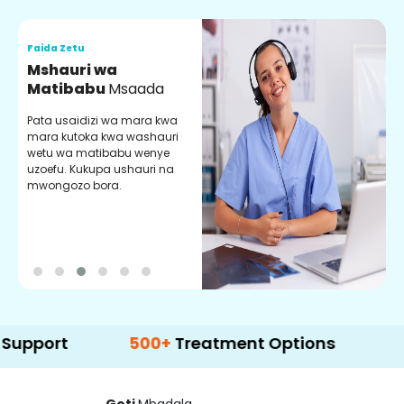
Faida Zetu
F
Mshauri wa
V
Matibabu
Msaada
U
Pata usaidizi wa mara kwa
U
mara kutoka kwa washauri
m
wetu wa matibabu wenye
z
uzoefu. Kukupa ushauri na
w
mwongozo bora.
b
t
500+
Treatment Options