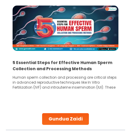
5 Essential Steps for Effective Human Sperm
Collection and Processing Methods
Human sperm collection and processing are critical steps
in advanced reproductive techniques like In Vitro
Fertilization (IVF) and intrauterine insemination (IUI). These
methods enable medical professionals to tackle fertility
challenges and help couples achieve their dream of
parenthood. Skilled technicians collect sperm using
specialized procedures to ensure optimal quality. Once
collected, they process the
Gundua Zaidi
Continue Reading