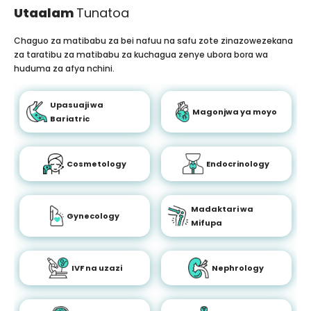
Utaalam
Tunatoa
Chaguo za matibabu za bei nafuu na safu zote zinazowezekana
za taratibu za matibabu za kuchagua zenye ubora bora wa
huduma za afya nchini.
Upasuaji wa
Magonjwa ya moyo
Bariatric
Cosmetology
Endocrinology
Madaktari wa
Gynecology
Mifupa
IVF na uzazi
Nephrology