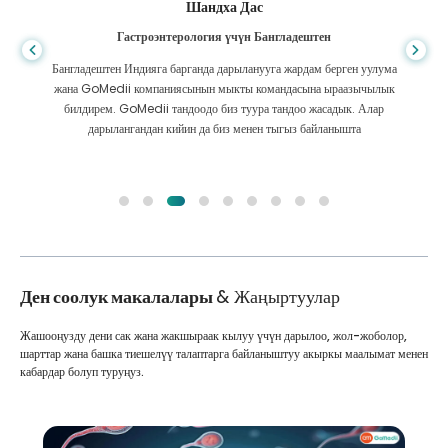
Шандха Дас
Гастроэнтерология үчүн Бангладештен
Бангладештен Индияга барганда дарыланууга жардам берген уулума
жана GoMedii компаниясынын мыкты командасына ыраазычылык
билдирем. GoMedii тандоодо биз туура тандоо жасадык. Алар
дарылангандан кийин да биз менен тыгыз байланышта
Ден соолук макалалары
& Жаңыртуулар
Жашооңузду дени сак жана жакшыраак кылуу үчүн дарылоо, жол-жоболор,
шарттар жана башка тиешелүү талаптарга байланыштуу акыркы маалымат менен
кабардар болуп туруңуз.