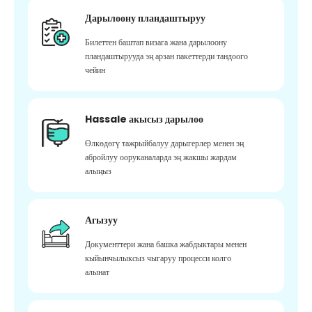
Дарылоону пландаштыруу
Билеттен баштап визага жана дарылоону
пландаштырууда эң арзан пакеттерди тандоого
чейин
Hassale акысыз дарылоо
Өлкөдөгү тажрыйбалуу дарыгерлер менен эң
абройлуу ооруканаларда эң жакшы жардам
алыңыз
Агызуу
Документтери жана башка жабдыктары менен
кыйынчылыксыз чыгаруу процесси колго
алынат