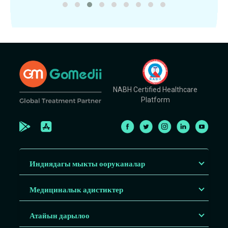
NABH Certified Healthcare
Platform
Индиядагы мыкты ооруканалар
Медициналык адистиктер
Атайын дарылоо