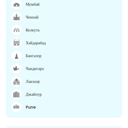
Мумбай
Ченнай
Колкута
Хайдарабад
Бангалор
Чандигарх
Лакхнау
Джайпур
Pune