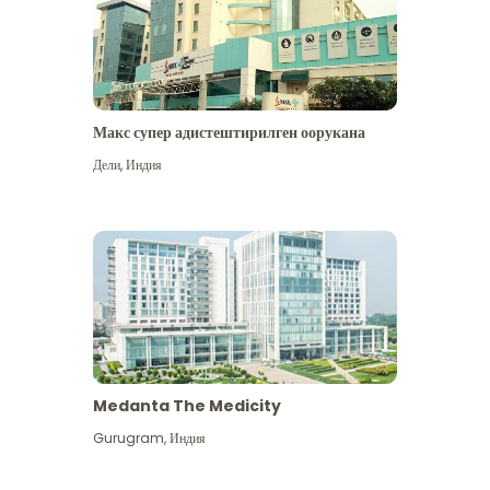
Макс супер адистештирилген оорукана
Дели
,
Индия
Medanta The Medicity
Gurugram
,
Индия