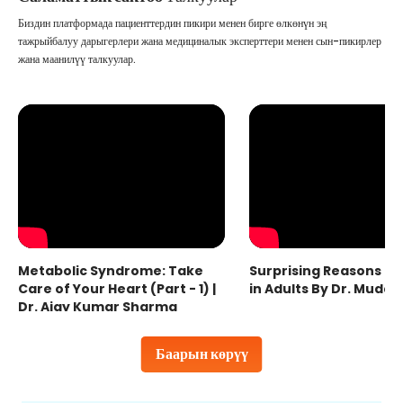
Биздин платформада пациенттердин пикири менен бирге өлкөнүн эң
тажрыйбалуу дарыгерлери жана медициналык эксперттери менен сын-пикирлер
жана маанилүү талкуулар.
Metabolic Syndrome: Take
Surprising Reasons fo
Care of Your Heart (Part - 1) |
in Adults By Dr. Mudas
Dr. Ajay Kumar Sharma
Баарын көрүү