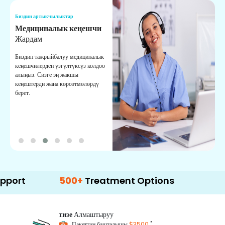
Биздин артыкчылыктар
Б
Медициналык кеңешчи
О
Жардам
К
Биздин тажрыйбалуу медициналык
Д
кеңешчилерден үзгүлтүксүз колдоо
ж
алыңыз. Сизге эң жакшы
р
кеңештерди жана көрсөтмөлөрдү
т
берет.
о
500+
Treatment Options
тизе
Алмаштыруу
*
Пакеттин башталышы
$3500