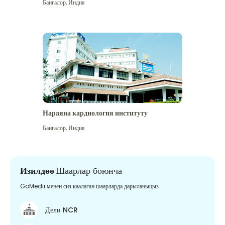
Бангалор
,
Индия
Нараяна кардиология институту
Бангалор
,
Индия
Изилдөө
Шаарлар боюнча
GoMedii менен сиз каалаган шаарларда дарыланыңыз
Дели NCR