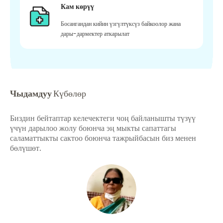
Кам көрүү
Босангандан кийин үзгүлтүксүз байкоолор жана
дары-дармектер аткарылат
Чыдамдуу
Күбөлөр
Биздин бейтаптар келечектеги чоң байланышты түзүү
үчүн дарылоо жолу боюнча эң мыкты сапаттагы
саламаттыкты сактоо боюнча тажрыйбасын биз менен
бөлүшөт.