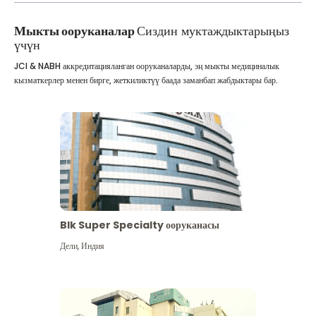
Мыкты ооруканалар
Сиздин муктаждыктарыңыз
үчүн
JCI & NABH аккредитацияланган ооруканаларды, эң мыкты медициналык
кызматкерлер менен бирге, жеткиликтүү баада заманбап жабдыктары бар.
Blk Super Specialty ооруканасы
Дели
,
Индия