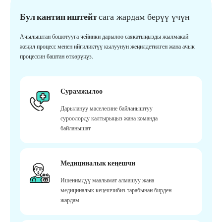
Бул кантип иштейт
сага жардам берүү үчүн
Ачылыштан бошотууга чейинки дарылоо саякатыңызды жылмакай
жеңил процесс менен ийгиликтүү кылуунун жеңилдетилген жана ачык
процессин баштан өткөрүңүз.
Сурамжылоо
Дарылануу маселесине байланыштуу
суроолорду калтырыңыз жана команда
байланышат
Медициналык кеңешчи
Ишенимдүү маалымат алмашуу жана
медициналык кеңешчибиз тарабынан бирден
жардам