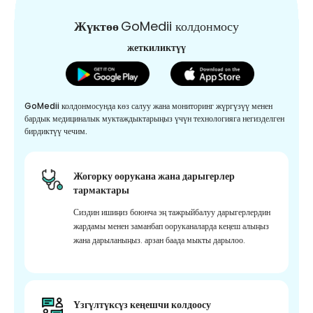
Жүктөө
GoMedii колдонмосу
жеткиликтүү
GoMedii колдонмосунда көз салуу жана мониторинг жүргүзүү менен
бардык медициналык муктаждыктарыңыз үчүн технологияга негизделген
бирдиктүү чечим.
Жогорку оорукана жана дарыгерлер
тармактары
Сиздин ишиңиз боюнча эң тажрыйбалуу дарыгерлердин
жардамы менен заманбап ооруканаларда кеңеш алыңыз
жана дарыланыңыз. арзан баада мыкты дарылоо.
Үзгүлтүксүз кеңешчи колдоосу