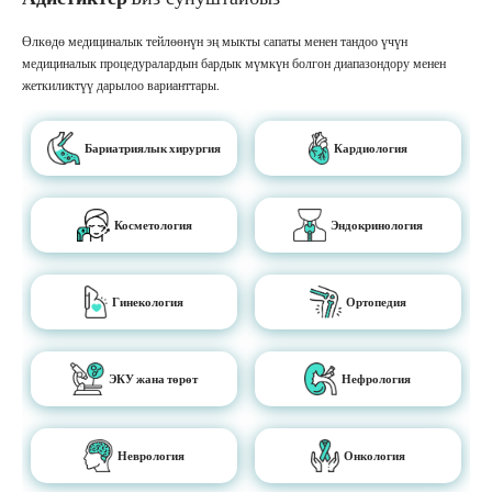
Өлкөдө медициналык тейлөөнүн эң мыкты сапаты менен тандоо үчүн
медициналык процедуралардын бардык мүмкүн болгон диапазондору менен
жеткиликтүү дарылоо варианттары.
Бариатриялык хирургия
Кардиология
Косметология
Эндокринология
Гинекология
Ортопедия
ЭКУ жана төрөт
Нефрология
Неврология
Онкология