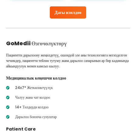
Дагы изилдөө
GoMedii
Өзгөчөлүктөрү
Пациентти дарылоону жеңилдетүү, ошондой эле аны технологияга негизделген
чечимдер, пациентти тейлөө тутуму жана дарылоо сапарынын ар бир кадамында
айкындуулук менен камсыз кылуу.
Медициналык кеңешчи колдоо
24x7* Жеткиликтүүлүк
Чалуу жана чат колдоо
14+ Тилдерди колдоо
Дарылоо боюнча сунуштар
Patient Care