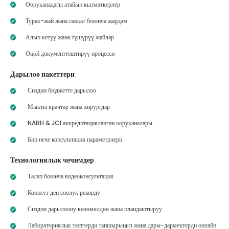
Ооруканадагы атайын кызматкерлер
Турак-жай жана саякат боюнча жардам
Алып кетүү жана түшүрүү жайлар
Оңой документтештирүү процесси
Дарылоо пакеттери
Сиздин бюджетте дарылоо
Мыкты врачтар жана хирургдар
NABH & JCI аккредитацияланган ооруканалары
Бир нече консультация параметрлери
Технологиялык чечимдер
Талап боюнча видеоконсультация
Коопсуз ден соолук рекорду
Сиздин дарылоону көзөмөлдөө жана пландаштыруу
Лабораториялык тесттерди тапшырыңыз жана дары-дармектерди онлайн