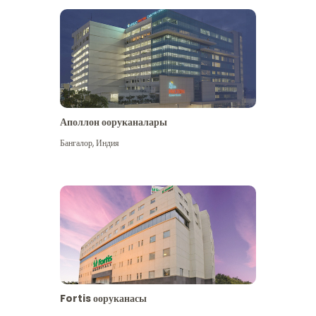
Аполлон ооруканалары
Көбүрөөк көрүү
Бангалор
,
Индия
Fortis ооруканасы