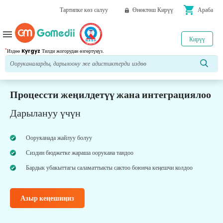
shopping_cart
Тартипке көз салуу
Өнөктөш Кирүү
Араба
menu
Кирүү
*
Издөө
Kyrgyz
Тилди жогорудан өзгөртүңүз.
Процессти жеңилдетүү жана интеграциялоо
Дарылануу үчүн
Ооруканада жайлуу болуу
Сиздин бюджетке жараша оорукана тандоо
Бардык убакыттагы саламаттыкты сактоо боюнча кеңешчи колдоо
Азыр кеңешиңиз