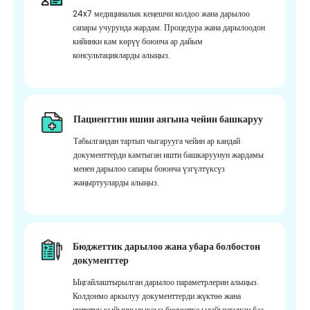
24x7 медициналык кеңешчи колдоо жана дарылоо
сапары учурунда жардам. Процедура жана дарылоодон
кийинки кам көрүү боюнча ар дайым
консультацияларды алыңыз.
Пациенттин ишин аягына чейин башкаруу
Табылгандан тартып чыгарууга чейин ар кандай
документтерди камтыган ишти башкаруунун жардамы
менен дарылоо сапары боюнча үзгүлтүксүз
жаңыртууларды алыңыз.
Бюджеттик дарылоо жана убара болбостон
документтер
Ыңгайлаштырылган дарылоо параметрлерин алыңыз.
Колдонмо аркылуу документтерди жүктөө жана
иштетүү кыйынчылыксыз бюджетке ылайыкталган баа