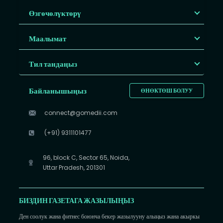
Өзгөчөлүктөрү
Маалымат
Тил тандаңыз
Байланышыңыз
ӨНӨКТӨШ БОЛУУ
connect@gomedii.com
(+91) 9311101477
96, block C, Sector 65, Noida,
Uttar Pradesh, 201301
БИЗДИН ГАЗЕТАГА ЖАЗЫЛЫҢЫЗ
Ден соолук жана фитнес боюнча бекер жазылууну алыңыз жана акыркы