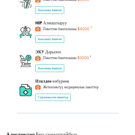
Баалоону баштоо
HIP
Алмаштыруу
*
Пакеттин башталышы
$4000
Баалоону баштоо
ЭКУ
Дарылоо
*
Пакеттин башталышы
$3200
Баалоону баштоо
Изилдөө
көбүрөөк
Жеткиликтүү медициналык пакеттер
Сурамжылоо жөнөтүү
Адистиктер
Биз сунуштайбыз