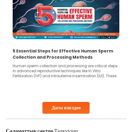
5 Essential Steps for Effective Human Sperm
Collection and Processing Methods
Human sperm collection and processing are critical steps
in advanced reproductive techniques like In Vitro
Fertilization (IVF) and intrauterine insemination (IUI). These
methods enable medical professionals to tackle fertility
challenges and help couples achieve their dream of
parenthood. Skilled technicians collect sperm using
specialized procedures to ensure optimal quality. Once
collected, they process the
Дагы изилдөө
Continue Reading
Саламаттык сактоо
Талкуулар