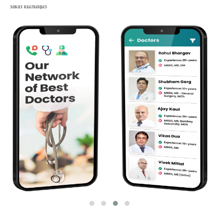
заказ кылыңыз