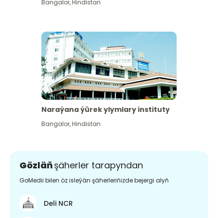
Bangalor
,
Hindistan
Naraýana ýürek ylymlary instituty
Bangalor
,
Hindistan
Gözläň
şäherler tarapyndan
GoMedii bilen öz isleýän şäherleriňizde bejergi alyň
Deli NCR