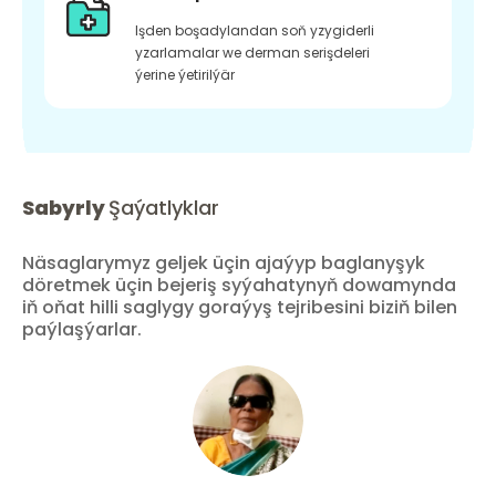
Işden boşadylandan soň yzygiderli
yzarlamalar we derman serişdeleri
ýerine ýetirilýär
Sabyrly
Şaýatlyklar
Näsaglarymyz geljek üçin ajaýyp baglanyşyk
döretmek üçin bejeriş syýahatynyň dowamynda
iň oňat hilli saglygy goraýyş tejribesini biziň bilen
paýlaşýarlar.