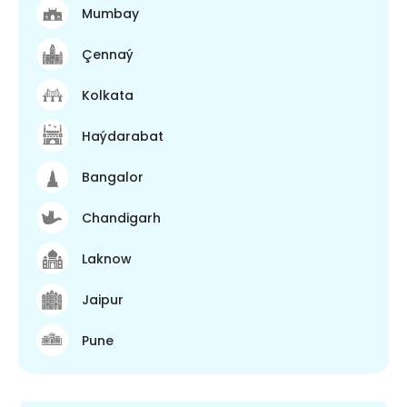
Mumbay
Çennaý
Kolkata
Haýdarabat
Bangalor
Chandigarh
Laknow
Jaipur
Pune