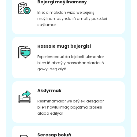
Bejergi meýilnamasy
Bilet almakdan wiza we bejeriş
meýilnamasynda iň amatly paketleri
saýlamak
Hassale mugt bejergisi
Experiencedurtda tejribeli lukmanlar
bilen iň abraýly hassahanalarda iň
gowy ideg alyň
Akdyrmak
Resminamalar we beýleki desgalar
bilen howlukmaç boşatma prosesi
alada edilýär
Seresap boluň