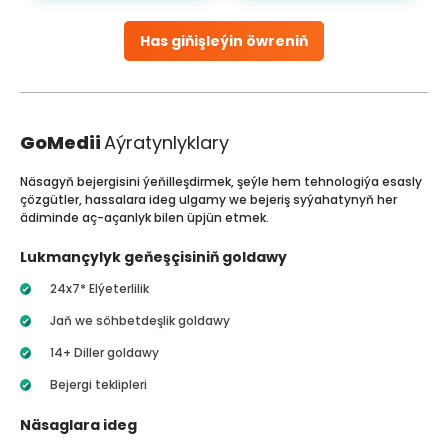
Has giňişleýin öwreniň
GoMedii
Aýratynlyklary
Näsagyň bejergisini ýeňilleşdirmek, şeýle hem tehnologiýa esasly
çözgütler, hassalara ideg ulgamy we bejeriş syýahatynyň her
ädiminde aç-açanlyk bilen üpjün etmek.
Lukmançylyk geňeşçisiniň goldawy
24x7* Elýeterlilik
Jaň we söhbetdeşlik goldawy
14+ Diller goldawy
Bejergi teklipleri
Näsaglara ideg