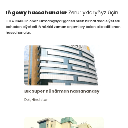
Iň gowy hassahanalar
Zerurlyklaryňyz üçin
JCI & NABH iň oňat lukmançylyk işgärleri bilen bir hatarda elýeterli
bahadan elýeterli iň häzirki zaman enjamlary bolan akkreditlenen
hassahanalar.
Blk Super hünärmen hassahanasy
Deli
,
Hindistan