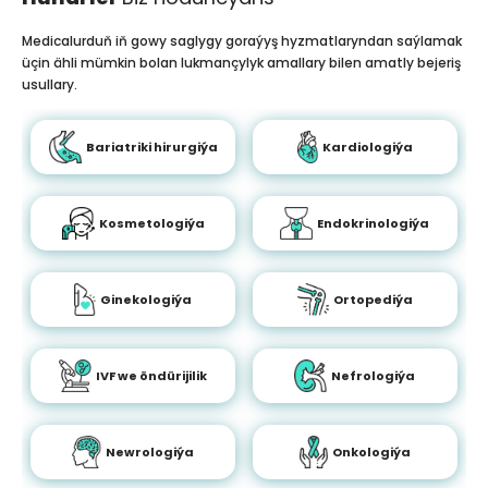
Medicalurduň iň gowy saglygy goraýyş hyzmatlaryndan saýlamak
üçin ähli mümkin bolan lukmançylyk amallary bilen amatly bejeriş
usullary.
Bariatriki hirurgiýa
Kardiologiýa
Kosmetologiýa
Endokrinologiýa
Ginekologiýa
Ortopediýa
IVF we öndürijilik
Nefrologiýa
Newrologiýa
Onkologiýa