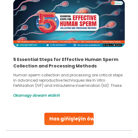
5 Essential Steps for Effective Human Sperm
Collection and Processing Methods
Human sperm collection and processing are critical steps
in advanced reproductive techniques like In Vitro
Fertilization (IVF) and intrauterine insemination (IUI). These
methods enable medical professionals to tackle fertility
Okamagy dowam etdiriň
challenges and help couples achieve their dream of
parenthood. Skilled technicians collect sperm using
specialized procedures to ensure optimal quality. Once
collected, they process the
Has giňişleýin öwreniň
Continue Reading