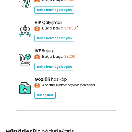
Baha bermäge başlaň
HIP
Çalyşmak
*
Bukja başla
$4000
Baha bermäge başlaň
IVF
Bejergi
*
Bukja başla
$3200
Baha bermäge başlaň
Gözläň
has köp
Amatly lukmançylyk paketleri
Sorag iber
Hünärler
Biz hödürleýäris