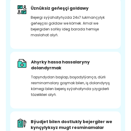
Üznüksiz geňeşçi goldawy
Bejergi syýahatyňyzda 24x7 lukmançylyk
geňeşçisi goldaw we kömek. Amal we
bejergiden soňky ideg barada hemişe
maslahat alyň.
Ahyrky hassa hassalaryny
dolandyrmak
Tapyndydan başlap, boşadylýança, dürli
resminamalary goşmak bilen, iş dolandyryş
kömegi bilen bejeriş syýahatynda yzygiderli
täzelikleri alyň.
Býudjet bilen dostlukly bejergiler we
kynçylyksyz mugt resminamalar