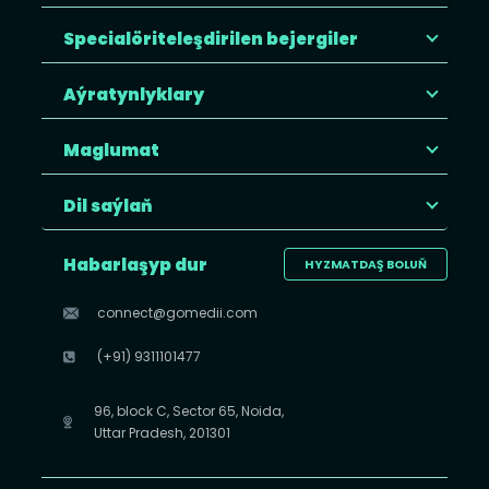
Specialöriteleşdirilen bejergiler
Aýratynlyklary
Maglumat
Dil saýlaň
Habarlaşyp dur
HYZMATDAŞ BOLUŇ
connect@gomedii.com
(+91) 9311101477
96, block C, Sector 65, Noida,
Uttar Pradesh, 201301