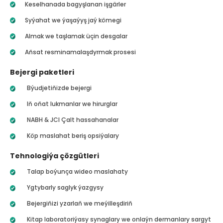
Keselhanada bagyşlanan işgärler
Syýahat we ýaşaýyş jaý kömegi
Almak we taşlamak üçin desgalar
Aňsat resminamalaşdyrmak prosesi
Bejergi paketleri
Býudjetiňizde bejergi
Iň oňat lukmanlar we hirurglar
NABH & JCI Çalt hassahanalar
Köp maslahat beriş opsiýalary
Tehnologiýa çözgütleri
Talap boýunça wideo maslahaty
Ygtybarly saglyk ýazgysy
Bejergiňizi yzarlaň we meýilleşdiriň
Kitap laboratoriýasy synaglary we onlaýn dermanlary sargyt