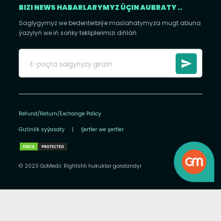
BIZI NEWS HABARLARYMYZ ÜÇIN AUBRATY ..
Saglygymyz we bedenterbiýe maslahatymyza mugt abuna
ýazylyň we iň soňky tekliplerimizi diňläň
Refund/Return/Exchange Policy
Gizlinlik syýasaty
|
Şertler we şertler
© 2023 GoMedii. Rightshli hukuklar goralandyr