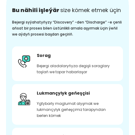
Bu nähili işleýär
size kömek etmek üçin
Bejergi syýahatyňyzy “Discovery” -den “Discharge” -e çenli
aňsat bir proses bilen üstünlikli amala aşyrmak üçin ýeňil
we aýdyň prosesi başdan geçiriň.
Sorag
Bejergi aladalaryňyza degişli soraglary
taşlaň we topar habarlaşar
Lukmançylyk geňeşçisi
Ygtybarly maglumat alyşmak we
lukmançylyk geňeşçimiz tarapyndan
berlen kömek