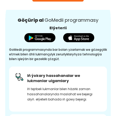
Göçürip al
GoMedii programmasy
Elýeterli
GoMedii programmasynda bar bolan yzarlamak we gözegçilik
etmek bilen ähli lukmançylyk zerurlyklaryňyza tehnologiýa
bilen işleýän bir gezeklik çözgüt.
Iň ýokary hassahanalar we
lukmanlar ulgamlary
Iň tejribeli lukmanlar bilen häzirki zaman
hassahanalarynda maslahat we bejergi
alyň. elýeterli bahada iň gowy bejergi.