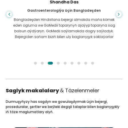
Shandha Das
Gastroenterologiýa üçin Bangladeşden
Bangladeşden Hindistana bejergi almakda maňa kömek
eden ogluma we GoMedii toparynyň ajaýyp toparyna sag
bolsun aýdýaryn. GoMedii saýlamakda dogry saýladyk.
Bejergiden soňam biziň bilen uly baglanyşyk saklaýarlar
Saglyk makalalary
& Täzelenmeler
Durmuşyňyzy has sagdyn we gowulaşdyrmak üçin bejergi,
proseduralar, şertler we beýleki degişli talaplar bilen baglanyşykly
iň täze maglumatlary alyň.