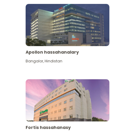
Apollon hassahanalary
Has giňişleýin gör
Bangalor
,
Hindistan
Fortis hassahanasy