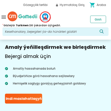
shopping_cart
Gözegçilik tertibi
Hyzmatdaş Giriş
Araba
menu
Giriň
*
Gözleýär
Turkmen
Dili ýokardan üýtgediň.
Amaly ýeňilleşdirmek we birleşdirmek
Bejergi almak üçin
Amatly hassahanada boluň
Býudjetiňize görä hassahana saýlawlary
Hemişelik saglygy goraýyş geňeşçisiniň goldawy
Indi maslahatlaşyň