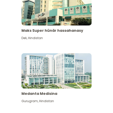
Maks Super hünär hassahanasy
Deli
,
Hindistan
Medanta Medisina
Gurugram
,
Hindistan