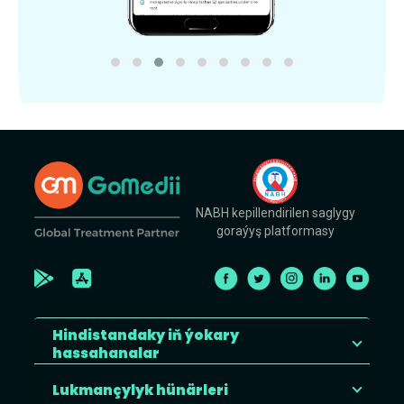
NABH kepillendirilen saglygy
goraýyş platformasy
Hindistandaky iň ýokary
hassahanalar
Lukmançylyk hünärleri