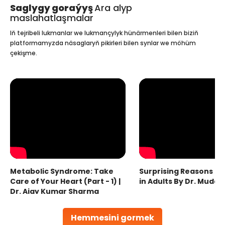
Saglygy goraýyş
Ara alyp
maslahatlaşmalar
Iň tejribeli lukmanlar we lukmançylyk hünärmenleri bilen biziň
platformamyzda näsaglaryň pikirleri bilen synlar we möhüm
çekişme.
Metabolic Syndrome: Take
Surprising Reasons fo
Care of Your Heart (Part - 1) |
in Adults By Dr. Mudas
Dr. Ajay Kumar Sharma
Hemmesini gormek