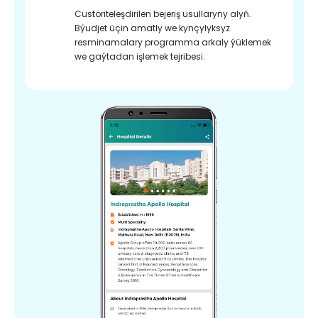
Custöriteleşdirilen bejeriş usullaryny alyň.
Býudjet üçin amatly we kynçylyksyz
resminamalary programma arkaly ýüklemek
we gaýtadan işlemek tejribesi.