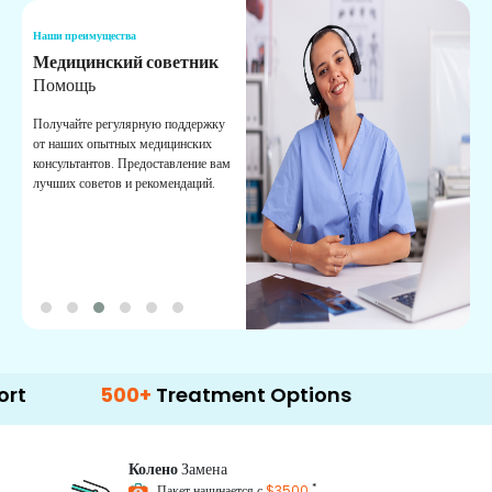
Наши преимущества
Н
Медицинский советник
О
Помощь
К
Получайте регулярную поддержку
О
от наших опытных медицинских
с
консультантов. Предоставление вам
п
лучших советов и рекомендаций.
в
о
500+
Treatment Options
Колено
Замена
*
Пакет начинается с
$3500