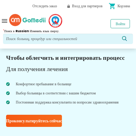
shopping_cart
Отследить заказ
Вход для партнеров
Корзина
menu
Войти
*
Поиск в
Russian
Изменить язык сверху.
Чтобы облегчить и интегрировать процесс
Для получения лечения
Комфортное пребывание в больнице
Выбор больницы в соответствии с вашим бюджетом
Постоянная поддержка консультанта по вопросам здравоохранения
Проконсультируйтесь сейчас