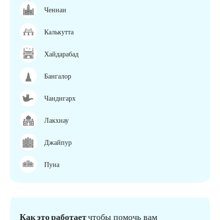
Ченнаи
Калькутта
Хайдарабад
Бангалор
Чандигарх
Лакхнау
Джайпур
Пуна
Как это работает
чтобы помочь вам