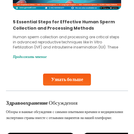
5 Essential Steps for Effective Human Sperm
Collection and Processing Methods
Human sperm collection and processing are critical steps
in advanced reproductive techniques like In Vitro
Fertilization (IVF) and intrauterine insemination (IUI). These
methods enable medical professionals to tackle fertility
Продолжить чтение
challenges and help couples achieve their dream of
parenthood. Skilled technicians collect sperm using
specialized procedures to ensure optimal quality. Once
collected, they process the
Узнать больше
Continue Reading
Здравоохранение
Обсуждения
Обзоры и важные обсуждения с самыми опытными врачами и медицинскими
экспертами страны вместе с отзывами пациентов на нашей платформе.