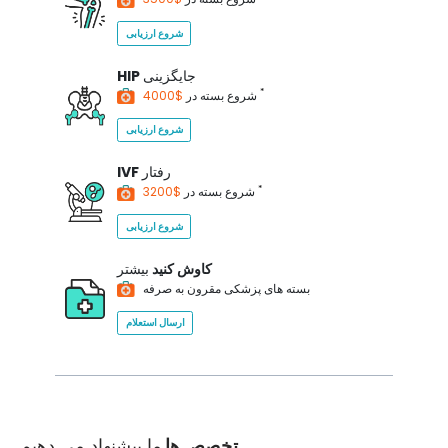
شروع ارزیابی
جایگزینی
HIP
*
$4000
شروع بسته در
شروع ارزیابی
رفتار
IVF
*
$3200
شروع بسته در
شروع ارزیابی
کاوش کنید
بیشتر
بسته های پزشکی مقرون به صرفه
ارسال استعلام
تخصص ها
ما پیشنهاد می دهیم