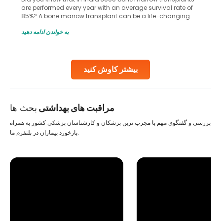
are performed every year with an average survival rate of
85%? A bone marrow transplant can be a life-changing
treatment for an individual, choosing the right hospital can
به خواندن ادامه دهید
make all the difference. India has some of the world’s
leading hospitals for bone marrow transplants.
Continue Reading
بیشتر کاوش کنید
مراقبت های بهداشتی
بحث ها
بررسی و گفتگوی مهم با مجرب ترین پزشکان و کارشناسان پزشکی کشور به همراه
بازخورد بیماران در پلتفرم ما.