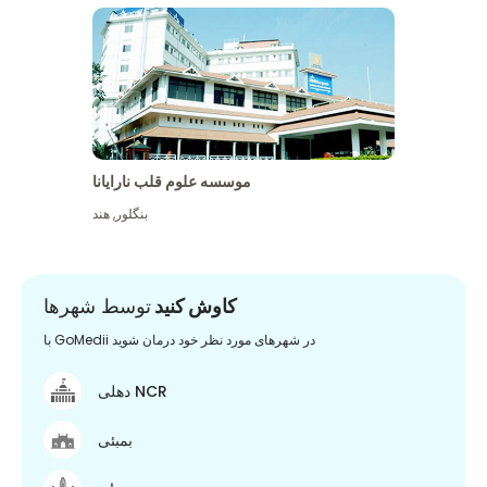
موسسه علوم قلب نارایانا
بنگلور
,
هند
کاوش کنید
توسط شهرها
با GoMedii در شهرهای مورد نظر خود درمان شوید
دهلی NCR
بمبئی