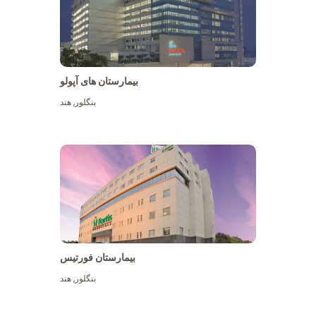
بیمارستان های آپولو
بنگلور
,
هند
بیشتر ببینید
بیمارستان فورتیس
بنگلور
,
هند