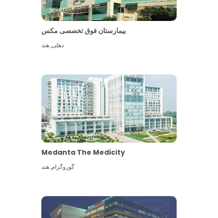
بیمارستان فوق تخصصی مکس
دهلی
,
هند
Medanta The Medicity
گوروگرام
,
هند