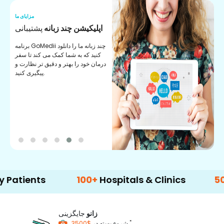
ما
مزایای ما
ق
اپلیکیشن چند زبانه
پشتیبانی
ه
برنامه GoMedii چند زبانه ما را دانلود
ق
کنید که به شما کمک می کند تا سفر
ر
درمان خود را بهتر و دقیق تر نظارت و
ن
پیگیری کنید.
nts
100+
Hospitals & Clinics
500+
Doc
زانو
جایگزینی
*
$3500
شروع بسته در