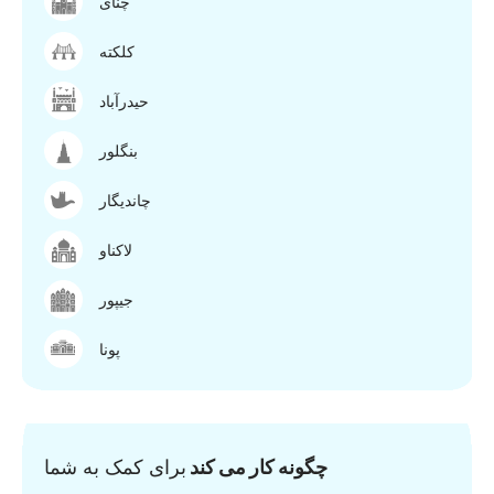
چنای
کلکته
حیدرآباد
بنگلور
چاندیگار
لاکناو
جیپور
پونا
چگونه کار می کند
برای کمک به شما