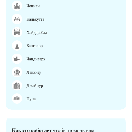
Ченнаи
Калькутта
Хайдарабад
Бангалор
Чандигарх
Лакхнау
Джайпур
Пуна
Как это работает
чтобы помочь вам