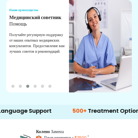
Наши преимущества
Н
Медицинский советник
О
Помощь
К
Получайте регулярную поддержку
О
от наших опытных медицинских
с
консультантов. Предоставление вам
п
лучших советов и рекомендаций.
в
о
ge Support
500+
Treatment Options
Колено
Замена
*
Пакет начинается с
$3500