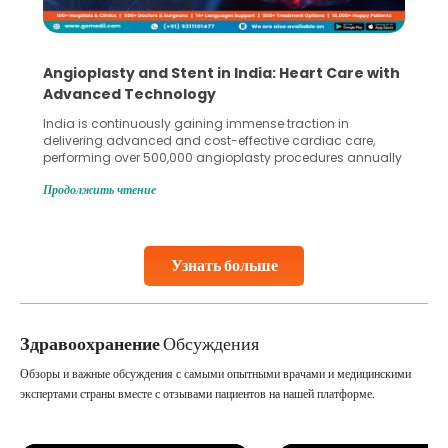
5 Essential Steps for Effective Human Sperm
Collection and Processing Methods
Human sperm collection and processing are critical steps
in advanced reproductive techniques like In Vitro
Fertilization (IVF) and intrauterine insemination (IUI). These
methods enable medical professionals to tackle fertility
Продолжить чтение
challenges and help couples achieve their dream of
parenthood. Skilled technicians collect sperm using
specialized procedures to ensure optimal quality. Once
collected, they process the
Узнать больше
Continue Reading
Здравоохранение
Обсуждения
Обзоры и важные обсуждения с самыми опытными врачами и медицинскими
экспертами страны вместе с отзывами пациентов на нашей платформе.