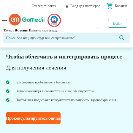
shopping_cart
Отследить заказ
Вход для партнеров
Корзина
menu
Войти
*
Поиск в
Russian
Изменить язык сверху.
Чтобы облегчить и интегрировать процесс
Для получения лечения
Комфортное пребывание в больнице
Выбор больницы в соответствии с вашим бюджетом
Постоянная поддержка консультанта по вопросам здравоохранения
Проконсультируйтесь сейчас