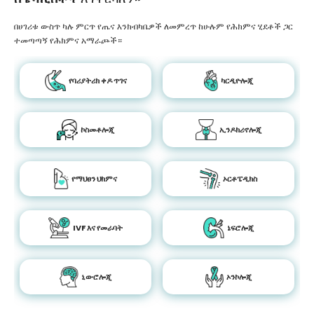
በሀገሪቱ ውስጥ ካሉ ምርጥ የጤና እንክብካቤዎች ለመምረጥ ከሁሉም የሕክምና ሂደቶች ጋር
ተመጣጣኝ የሕክምና አማራጮች።
የባሪያትሪክ ቀዶ ጥገና
ካርዲዮሎጂ
ኮስመቶሎጂ
ኢንዶክሪኖሎጂ
የማህፀን ህክምና
ኦርቶፔዲክስ
IVF እና የመራባት
ኔፍሮሎጂ
ኒውሮሎጂ
ኦንኮሎጂ