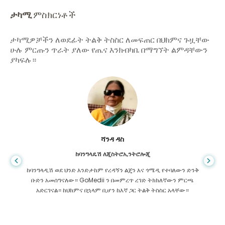
ታካሚ
ምስክርነቶች
ታካሚዎቻችን ለወደፊት ትልቅ ትስስር ለመፍጠር በህክምና ጉዟቸው
ሁሉ ምርጡን ጥራት ያለው የጤና እንክብካቤ በማግኘት ልምዳቸውን
ያካፍሉ።
ሻንዳ ዳስ
ከባንግላዴሽ ለጂስትሮኢንትሮሎጂ
ከባንግላዲሽ ወደ ህንድ እንድታከም የረዳኝን ልጄን እና ጎሜዲ የተባለውን ድንቅ
ቡድን አመሰግናለው። GoMedii ን በመምረጥ ረገድ ትክክለኛውን ምርጫ
አድርገናል። ከህክምና በኋላም ቢሆን ከእኛ ጋር ትልቅ ትስስር አላቸው።