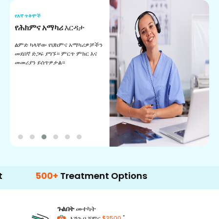
የእኛ ጥቅሞች
የ
የሕክምና አማካሪ
እርዳታ
የ
ልምድ ካላቸው የህክምና አማካሪዎቻችን
ለ
መደበኛ ድጋፍ ያግኙ። ምርጥ ምክር እና
ጊ
መመሪያን ይሰጥዎታል።
ል
በ
500+
Treatment Options
ጉልበት
መተካት
*
እሽጉ በ ጀምር
$3500