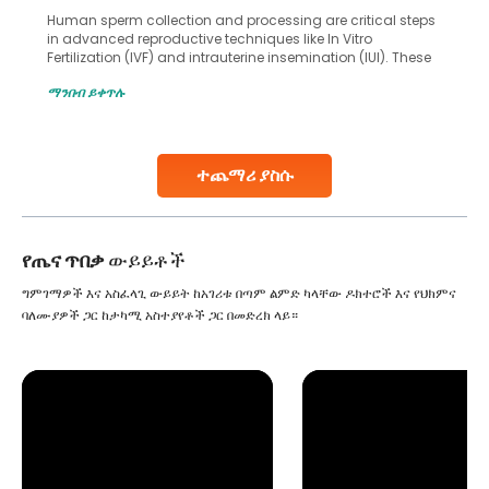
Human sperm collection and processing are critical steps
in advanced reproductive techniques like In Vitro
Fertilization (IVF) and intrauterine insemination (IUI). These
methods enable medical professionals to tackle fertility
ማንበብ ይቀጥሉ
challenges and help couples achieve their dream of
parenthood. Skilled technicians collect sperm using
specialized procedures to ensure optimal quality. Once
collected, they process the
ተጨማሪ ያስሱ
Continue Reading
የጤና ጥበቃ
ውይይቶች
ግምገማዎች እና አስፈላጊ ውይይት ከአገሪቱ በጣም ልምድ ካላቸው ዶክተሮች እና የህክምና
ባለሙያዎች ጋር ከታካሚ አስተያየቶች ጋር በመድረክ ላይ።