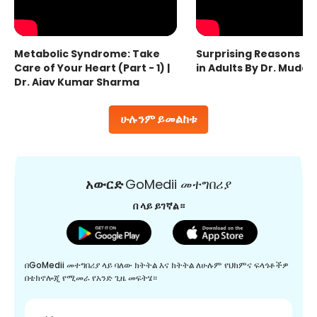
Metabolic Syndrome: Take
Surprising Reasons fo
Care of Your Heart (Part - 1) |
in Adults By Dr. Mudas
Dr. Ajay Kumar Sharma
ሁሉንም ይመልከቱ
አውርድ
GoMedii መተግበሪያ
በ ላይ ይገኛል።
በGoMedii መተግበሪያ ላይ ባለው ክትትል እና ክትትል ለሁሉም የህክምና ፍላጎቶችዎ
በቴክኖሎጂ የሚመራ የአንድ ጊዜ መፍትሄ።