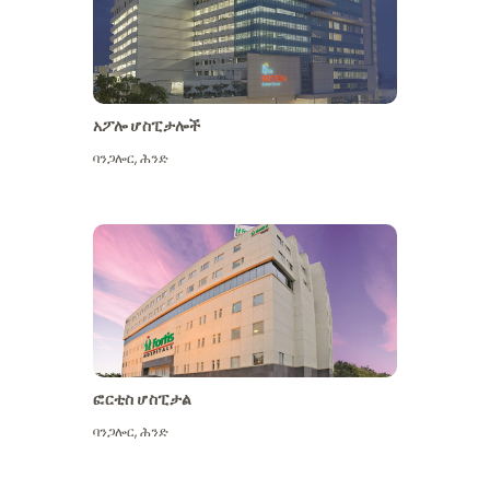
አፖሎ ሆስፒታሎች
ባንጋሎር
,
ሕንድ
ተጨማሪ ይመልከቱ
ፎርቲስ ሆስፒታል
ባንጋሎር
,
ሕንድ