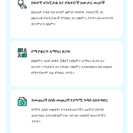
ከፍተኛ ሆስፒታል እና ዶክተሮች አውታረ መረቦች
በእርስዎ ጉዳይ ላይ በጣም ልምድ ካላቸው ዶክተሮች ጋር
በዘመናዊ ሆስፒታሎች ምክክር እና ህክምና ያግኙ። በተመጣጣኝ
ዋጋ ምርጥ ህክምና.
የማያቋርጥ አማካሪ ድጋፍ
በህክምና ጉዞዎ ወቅት 24x7 የህክምና አማካሪ ድጋፍ እና
እርዳታ። የሂደቱን እና የድህረ-ህክምና እንክብካቤን በተመለከተ
በማንኛውም ጊዜ ምክክር ያግኙ።
ከመጨረሻ እስከ መጨረሻ የታካሚ ጉዳይ አስተዳደር
ከግኝት እስከ መልቀቅ፣ የተለያዩ ሰነዶችን ጨምሮ በጉዳይ
አስተዳደር እገዛ በሕክምናው ጉዞ ላይ መደበኛ ዝመናዎችን
ያግኙ።