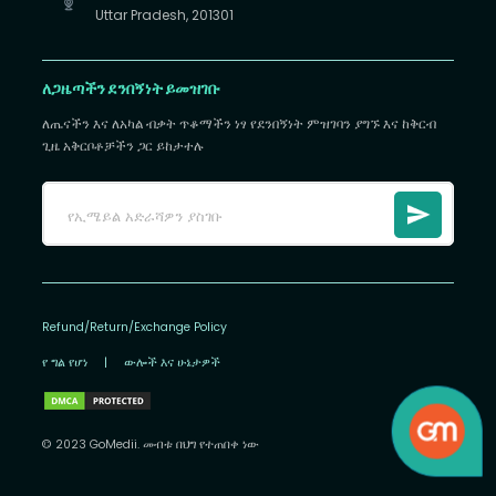
Uttar Pradesh, 201301
ለጋዜጣችን ደንበኝነት ይመዝገቡ
ለጤናችን እና ለአካል ብቃት ጥቆማችን ነፃ የደንበኝነት ምዝገባን ያግኙ እና ከቅርብ
ጊዜ አቅርቦቶቻችን ጋር ይከታተሉ
Refund/Return/Exchange Policy
የ ግል የሆነ
|
ውሎች እና ሁኔታዎች
© 2023 GoMedii. መብቱ በህግ የተጠበቀ ነው