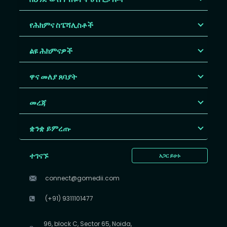
የሕክምና ስፔሻሊስቶች
ልዩ ሕክምናዎች
ዋና መለያ ጸባያት
መረጃ
ቋንቋ ይምረጡ
ተገናኙ
አጋር ይሁኑ
connect@gomedii.com
(+91) 9311101477
96, block C, Sector 65, Noida,