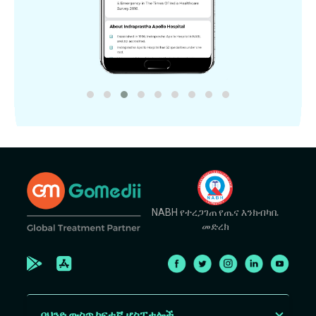
NABH የተረጋገጠ የጤና እንክብካቤ
መድረክ
በህንድ ውስጥ ከፍተኛ ሆስፒታሎች