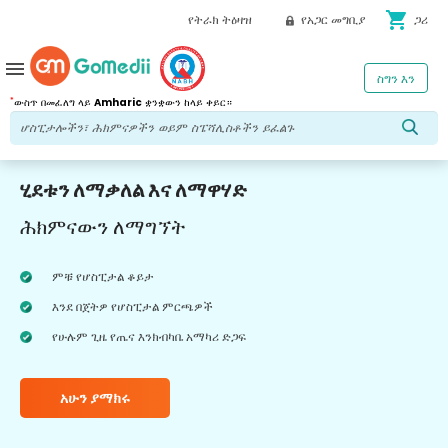
shopping_cart
የትራክ ትዕዛዝ
የአጋር መግቢያ
ጋሪ
menu
ስግን እን
*
ውስጥ በመፈለግ ላይ
Amharic
ቋንቋውን ከላይ ቀይር።
ሂደቱን ለማቃለል እና ለማዋሃድ
ሕክምናውን ለማግኘት
ምቹ የሆስፒታል ቆይታ
እንደ በጀትዎ የሆስፒታል ምርጫዎች
የሁሉም ጊዜ የጤና እንክብካቤ አማካሪ ድጋፍ
አሁን ያማክሩ