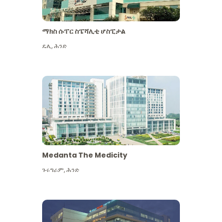
ማክስ ሱፐር ስፔሻሊቲ ሆስፒታል
ዴሊ
,
ሕንድ
Medanta The Medicity
ጉሩግራም
,
ሕንድ