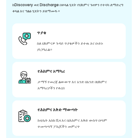
ከDiscovery ወደ Discharge በቀላል ሂደት የህክምና ጉዞዎን የተሳካ ለማድረግ
ቀላል እና ግልፅ ሂደትን ይለማመዱ።
ጥያቄ
ስለ ህክምናዎ ጉዳይ ጥያቄዎችን ይተዉ እና ቡድኑ
ያነጋግራል።
የሕክምና አማካሪ
ታማኝ የመረጃ ልውውጥ እና አንድ በአንድ በህክምና
አማካሪያችን የቀረበ
የሕክምና እቅድ ማውጣት
ከቲኬት እስከ ቪዛ እና በሕክምና እቅድ ውስጥ በጣም
ተመጣጣኝ ፓኬጆችን መምረጥ