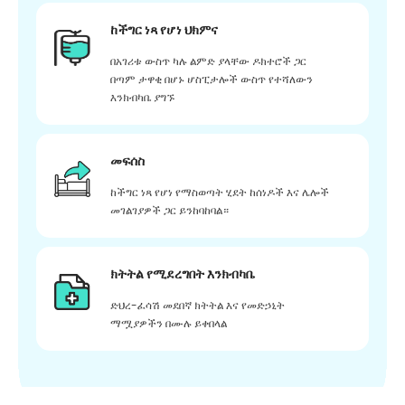
ከችግር ነጻ የሆነ ህክምና
በአገሪቱ ውስጥ ካሉ ልምድ ያላቸው ዶክተሮች ጋር
በጣም ታዋቂ በሆኑ ሆስፒታሎች ውስጥ የተሻለውን
እንክብካቤ ያግኙ
መፍሰስ
ከችግር ነጻ የሆነ የማስወጣት ሂደት ከሰነዶች እና ሌሎች
መገልገያዎች ጋር ይንከባከባል።
ክትትል የሚደረግበት እንክብካቤ
ድህረ-ፈሳሽ መደበኛ ክትትል እና የመድኃኒት
ማሟያዎችን በሙሉ ይቀበላል