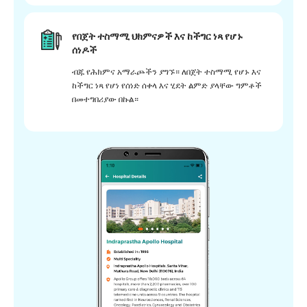
የበጀት ተስማሚ ህክምናዎች እና ከችግር ነጻ የሆኑ
ሰነዶች
ብጁ የሕክምና አማራጮችን ያግኙ። ለበጀት ተስማሚ የሆኑ እና
ከችግር ነጻ የሆነ የሰነድ ሰቀላ እና ሂደት ልምድ ያላቸው ግምቶች
በመተግበሪያው በኩል።