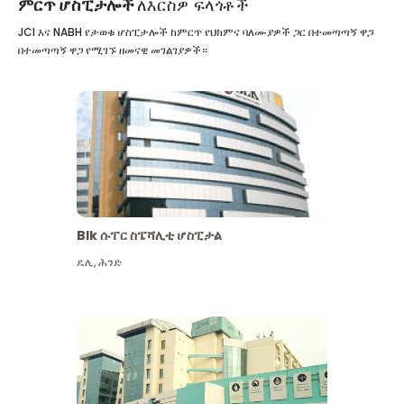
ምርጥ ሆስፒታሎች
ለእርስዎ ፍላጎቶች
JCI እና NABH የታወቁ ሆስፒታሎች ከምርጥ የህክምና ባለሙያዎች ጋር በተመጣጣኝ ዋጋ
በተመጣጣኝ ዋጋ የሚገኙ ዘመናዊ መገልገያዎች።
Blk ሱፐር ስፔሻሊቲ ሆስፒታል
ዴሊ
,
ሕንድ