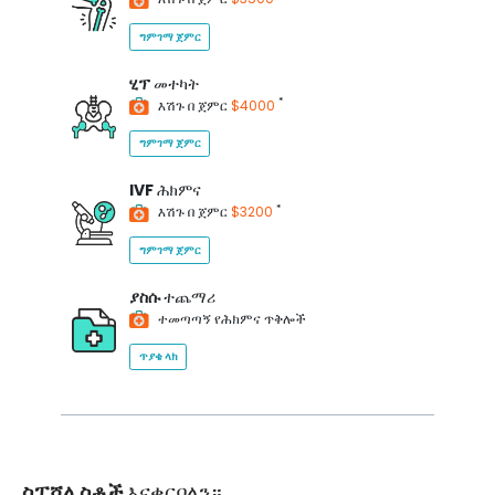
ግምገማ ጀምር
ሂፕ
መተካት
*
እሽጉ በ ጀምር
$4000
ግምገማ ጀምር
IVF
ሕክምና
*
እሽጉ በ ጀምር
$3200
ግምገማ ጀምር
ያስሱ
ተጨማሪ
ተመጣጣኝ የሕክምና ጥቅሎች
ጥያቄ ላክ
ስፔሻሊስቶች
እናቀርባለን።