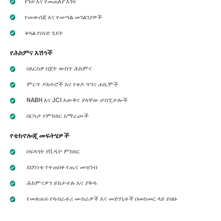
የጉዞ እና የመጠለያ እገዛ
የመውሰጃ እና የመጣል መገልገያዎች
ቀላል የሰነድ ሂደት
የሕክምና እሽጎች
በእርስዎ በጀት ውስጥ ሕክምና
ምርጥ ዶክተሮች እና የቀዶ ጥገና ሐኪሞች
NABH እና JCI እውቅና ያላቸው ሆስፒታሎች
በርካታ የምክክር አማራጮች
የቴክኖሎጂ መፍትሄዎች
በፍላጎት የቪዲዮ ምክክር
ደህንነቱ የተጠበቀ የጤና መዝገብ
ሕክምናዎን ይከታተሉ እና ያቅዱ
የመጽሐፍ የላብራቶሪ ሙከራዎች እና መድሃኒቶች በመስመር ላይ ይዘዙ