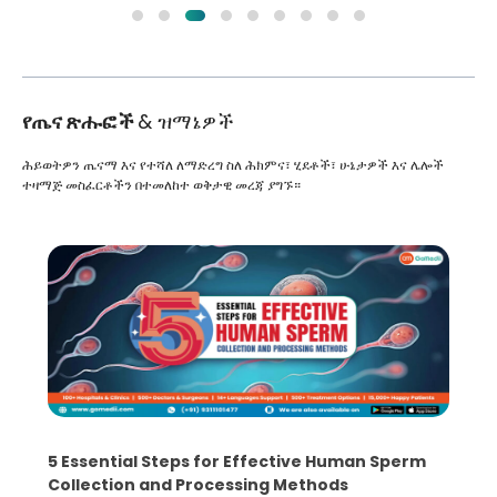
የጤና ጽሑፎች
& ዝማኔዎች
ሕይወትዎን ጤናማ እና የተሻለ ለማድረግ ስለ ሕክምና፣ ሂደቶች፣ ሁኔታዎች እና ሌሎች
ተዛማጅ መስፈርቶችን በተመለከተ ወቅታዊ መረጃ ያግኙ።
5 Essential Steps for Effective Human Sperm
Collection and Processing Methods