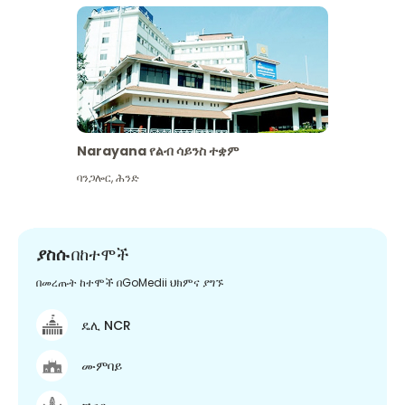
Narayana የልብ ሳይንስ ተቋም
ባንጋሎር
,
ሕንድ
ያስሱ
በከተሞች
በመረጡት ከተሞች በGoMedii ህክምና ያግኙ
ዴሊ NCR
ሙምባይ