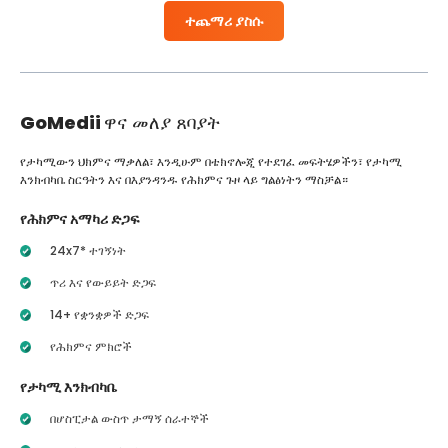
ተጨማሪ ያስሱ
GoMedii
ዋና መለያ ጸባያት
የታካሚውን ህክምና ማቃለል፣ እንዲሁም በቴክኖሎጂ የተደገፈ መፍትሄዎችን፣ የታካሚ
እንክብካቤ ስርዓትን እና በእያንዳንዱ የሕክምና ጉዞ ላይ ግልፅነትን ማስቻል።
የሕክምና አማካሪ ድጋፍ
24x7* ተገኝነት
ጥሪ እና የውይይት ድጋፍ
14+ የቋንቋዎች ድጋፍ
የሕክምና ምክሮች
የታካሚ እንክብካቤ
በሆስፒታል ውስጥ ታማኝ ሰራተኞች