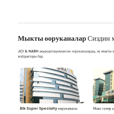
Мыкты ооруканалар
Сиздин 
JCI & NABH аккредитацияланган ооруканаларды, эң мыкты м
жабдыктары бар.
Blk Super Specialty ооруканасы
Макс супер 