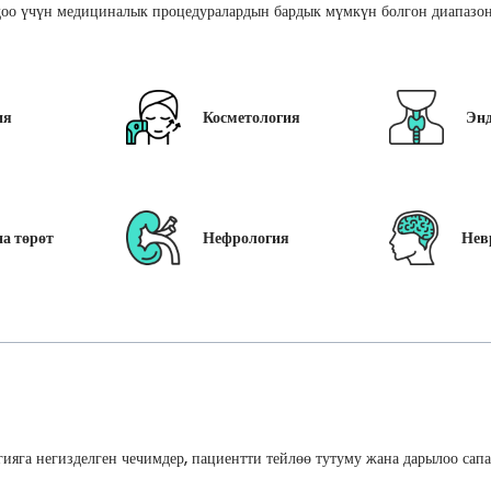
оо үчүн медициналык процедуралардын бардык мүмкүн болгон диапазон
ия
Косметология
Эн
а төрөт
Нефрология
Нев
ияга негизделген чечимдер, пациентти тейлөө тутуму жана дарылоо сап