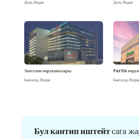
Дели
,
Индия
Дели
,
Индия
Аполлон ооруканалары
Fortis оору
Бангалор
,
Индия
Бангалор
,
Инди
Бул кантип иштейт
сага ж