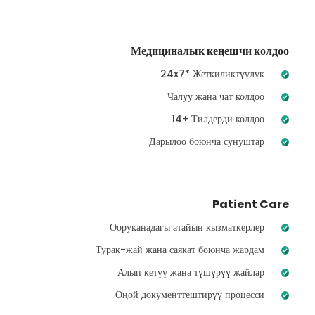
Медициналык кеңешчи колдоо
24x7* Жеткиликтүүлүк
Чалуу жана чат колдоо
14+ Тилдерди колдоо
Дарылоо боюнча сунуштар
Patient Care
Ооруканадагы атайын кызматкерлер
Турак-жай жана саякат боюнча жардам
Алып кетүү жана түшүрүү жайлар
Оңой документтештирүү процесси