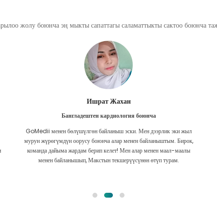
арылоо жолу боюнча эң мыкты сапаттагы саламаттыкты сактоо боюнча т
Ахмад Хасан
Омандан өпкө рагына каршы
Интернетти изилдеп жүрүп, мен GoMedii таптым. Бул кыйын болду
жана мага эң тез жооп керек болчу. GoMedii командасы күндүн
бардык убагында гана билдирбестен, алар менин документимди
жабууда тез эле.