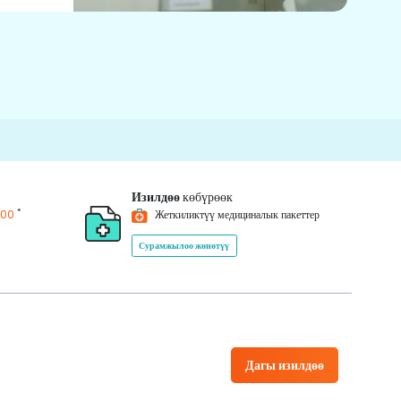
Изилдөө
көбүрөөк
*
200
Жеткиликтүү медициналык пакеттер
Сурамжылоо жөнөтүү
Дагы изилдөө