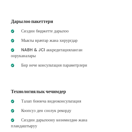
Дарылоо пакеттери
Сиздин бюджетте дарылоо
Мыкты врачтар жана хирургдар
NABH & JCI аккредитацияланган
ооруканалары
Бир нече консультация параметрлери
Технологиялык чечимдер
Талап боюнча видеоконсультация
Коопсуз ден соолук рекорду
Сиздин дарылоону көзөмөлдөө жана
пландаштыруу