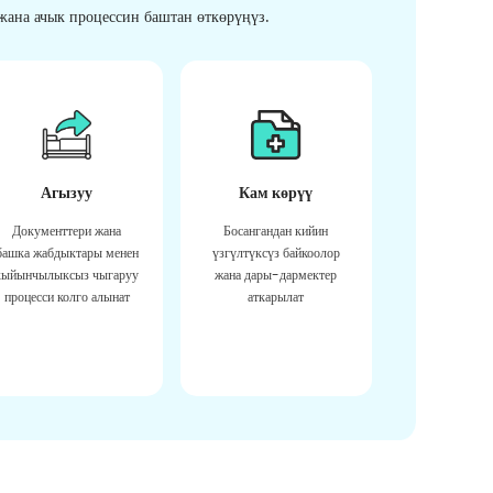
ана ачык процессин баштан өткөрүңүз.
Агызуу
Кам көрүү
Документтери жана
Босангандан кийин
башка жабдыктары менен
үзгүлтүксүз байкоолор
кыйынчылыксыз чыгаруу
жана дары-дармектер
процесси колго алынат
аткарылат