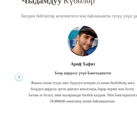
Чыдамдуу
Күбөлөр
Биздин бейтаптар келечектеги чоң байланышты түзүү үчүн д
Ишрат Жахан
Бангладештен кардиология боюнча
иң, мага
GoMedii менен бөлүшүлгөн байланыш эски. Мен дээрлик эки жыл
к болчу.
мурун жүрөгүмдүн оорусу боюнча алар менен байланыштым. Бирок,
ладештеги
команда дайыма жардам берип келет! Мен алар менен маал-маалы
менен байланышып, Макстын текшерүүсүнөн өтүп турам.