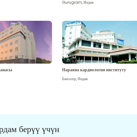
Gurugram
,
Индия
канасы
Нараяна кардиология институту
я
Бангалор
,
Индия
ардам берүү үчүн