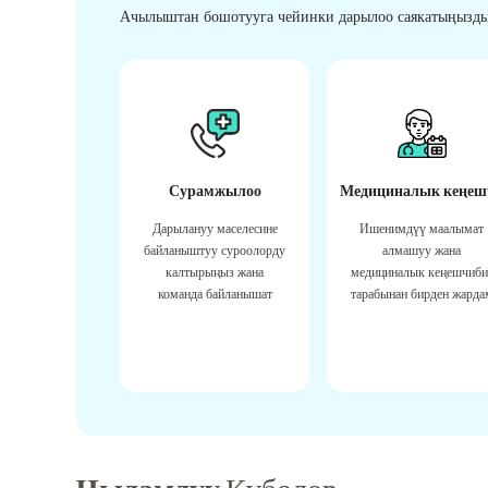
Ачылыштан бошотууга чейинки дарылоо саякатыңызды
Сурамжылоо
Медициналык кеңеш
Дарылануу маселесине
Ишенимдүү маалымат
байланыштуу суроолорду
алмашуу жана
калтырыңыз жана
медициналык кеңешчиби
команда байланышат
тарабынан бирден жарда