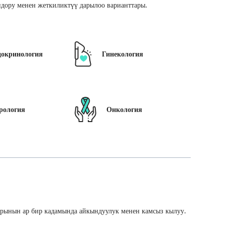
дору менен жеткиликтүү дарылоо варианттары.
докринология
Гинекология
рология
Онкология
арынын ар бир кадамында айкындуулук менен камсыз кылуу.