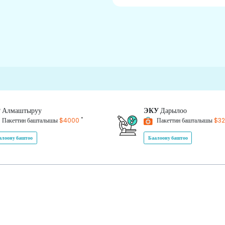
P
Алмаштыруу
ЭКУ
Дарылоо
*
Пакеттин башталышы
$4000
Пакеттин башталышы
$3
алоону баштоо
Баалоону баштоо