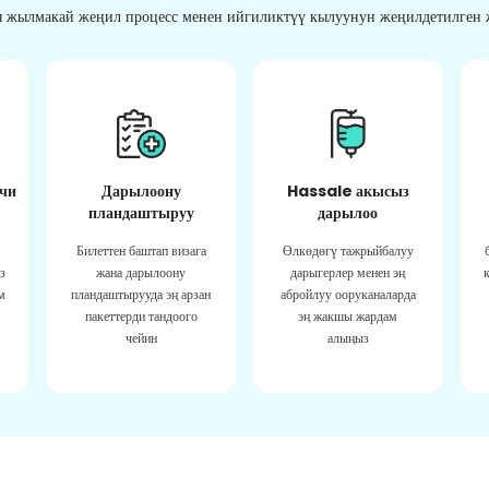
 жылмакай жеңил процесс менен ийгиликтүү кылуунун жеңилдетилген ж
чи
Дарылоону
Hassale акысыз
пландаштыруу
дарылоо
Билеттен баштап визага
Өлкөдөгү тажрыйбалуу
з
жана дарылоону
дарыгерлер менен эң
м
пландаштырууда эң арзан
абройлуу ооруканаларда
пакеттерди тандоого
эң жакшы жардам
чейин
алыңыз