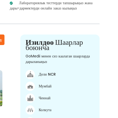
Лабораториялык тесттерди тапшырыңыз жана
дары-дармектерди онлайн заказ кылыңыз
үү
Изилдөө
Шаарлар
боюнча
GoMedii менен сиз каалаган шаарларда
дарыланыңыз
Дели NCR
Мумбай
Ченнай
Колкута