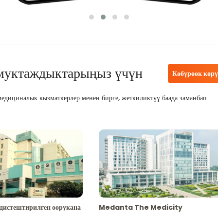
муктаждыктарыңыз үчүн
Көбүрөөк көр
едициналык кызматкерлер менен бирге, жеткиликтүү баада заманбап
адистештирилген оорукана
Medanta The Medicity