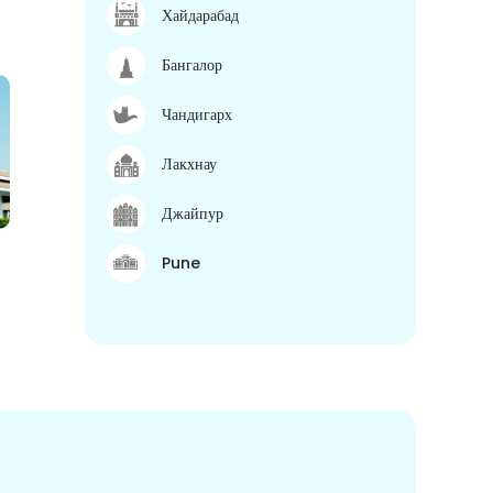
Хайдарабад
Бангалор
Чандигарх
Лакхнау
Джайпур
Pune