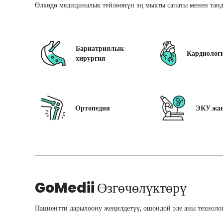
Өлкөдө медициналык тейлөөнүн эң мыкты сапаты менен танд
Бариатриялык
Кардиолог
хирургия
Ортопедия
ЭКУ жан
GoMedii
Өзгөчөлүктөрү
Пациентти дарылоону жеңилдетүү, ошондой эле аны технолог