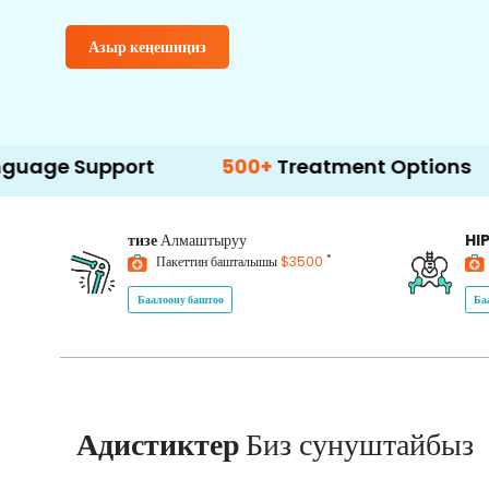
Азыр кеңешиңиз
pport
500+
Treatment Options
тизе
Алмаштыруу
HI
*
Пакеттин башталышы
$3500
Баалоону баштоо
Ба
Адистиктер
Биз сунуштайбыз