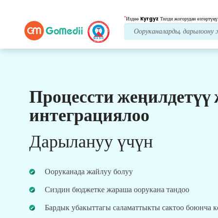
*
Издөө
Kyrgyz
Тилди жогорудан өзгөртүңү
Процессти жеңилдетүү
Биздин артыкчылыктар
интеграциялоо
Регулярдуу дары
Аткаруу
Дарылануу үчүн
Сиздин рецептиңизди аткаруу үчүн дарыканада
текшерилген дарылар. биздин колдонмо
аркылуу толтуруу жана жеңил заказ боюнча
Ооруканада жайлуу болуу
үзгүлтүксүз жаңыртууларды алыңыз.
Сиздин бюджетке жараша оорукана тандоо
Бардык убакыттагы саламаттыкты сактоо боюнча 