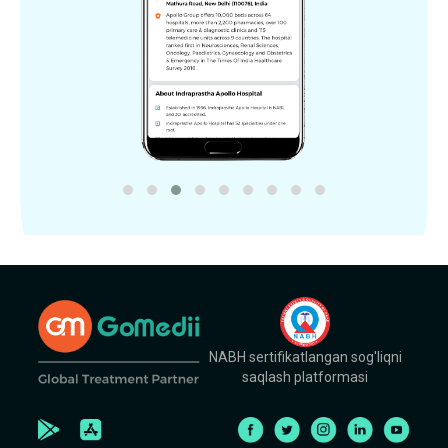
NABH sertifikatlangan sog'liqni
saqlash platformasi