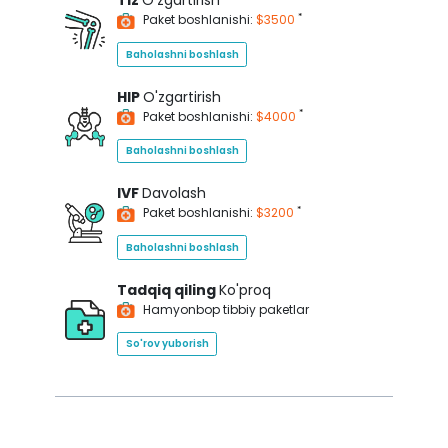
Tiz
O'zgartirish
*
Paket boshlanishi:
$3500
Baholashni boshlash
HIP
O'zgartirish
*
Paket boshlanishi:
$4000
Baholashni boshlash
IVF
Davolash
*
Paket boshlanishi:
$3200
Baholashni boshlash
Tadqiq qiling
Ko'proq
Hamyonbop tibbiy paketlar
So'rov yuborish