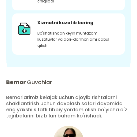
chiqiladi
Xizmatni kuzatib boring
Bo'shatishdan keyin muntazam
kuzatuvlar va dori-darmonlarni qabul
qilish
Bemor
Guvohlar
Bemorlarimiz kelajak uchun ajoyib rishtalarni
shakllantirish uchun davolash safari davomida
eng yaxshi sifatli tibbiy yordam olish bo'yicha o'z
tajribalarini biz bilan baham ko'rishadi.