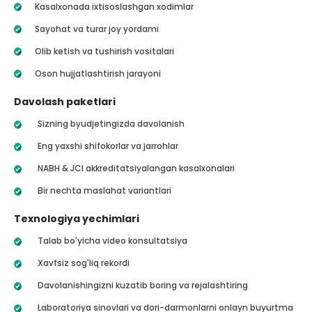
Kasalxonada ixtisoslashgan xodimlar
Sayohat va turar joy yordami
Olib ketish va tushirish vositalari
Oson hujjatlashtirish jarayoni
Davolash paketlari
Sizning byudjetingizda davolanish
Eng yaxshi shifokorlar va jarrohlar
NABH & JCI akkreditatsiyalangan kasalxonalari
Bir nechta maslahat variantlari
Texnologiya yechimlari
Talab bo'yicha video konsultatsiya
Xavfsiz sog'liq rekordi
Davolanishingizni kuzatib boring va rejalashtiring
Laboratoriya sinovlari va dori-darmonlarni onlayn buyurtma