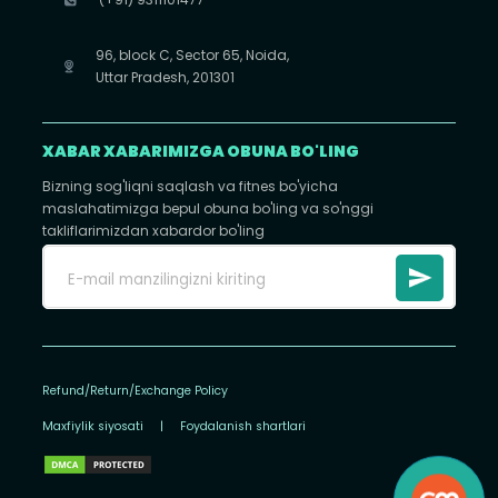
96, block C, Sector 65, Noida,
Uttar Pradesh, 201301
XABAR XABARIMIZGA OBUNA BO'LING
Bizning sog'liqni saqlash va fitnes bo'yicha
maslahatimizga bepul obuna bo'ling va so'nggi
takliflarimizdan xabardor bo'ling
Refund/Return/Exchange Policy
Maxfiylik siyosati
|
Foydalanish shartlari