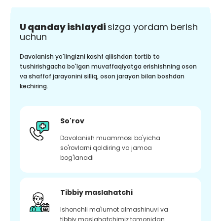
U qanday ishlaydi
sizga yordam berish
uchun
Davolanish yo'lingizni kashf qilishdan tortib to
tushirishgacha bo'lgan muvaffaqiyatga erishishning oson
va shaffof jarayonini silliq, oson jarayon bilan boshdan
kechiring.
So'rov
Davolanish muammosi bo'yicha
so'rovlarni qoldiring va jamoa
bog'lanadi
Tibbiy maslahatchi
Ishonchli ma'lumot almashinuvi va
tibbiy maslahatchimiz tomonidan