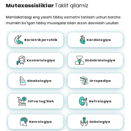
Mutaxassisliklar
Taklif qilamiz
Mamlakatdagi eng yaxshi tibbiy xizmatni tanlash uchun barcha
mumkin bo'lgan tibbiy muolajalar bilan arzon davolash usullari.
Bariatrik jarrohlik
Kardiologiya
Kosmetologiya
Endokrinologiya
Ginekologiya
Ortopediya
IVF va tug'ilish
Nefrologiya
Nevrologiya
Onkologiya