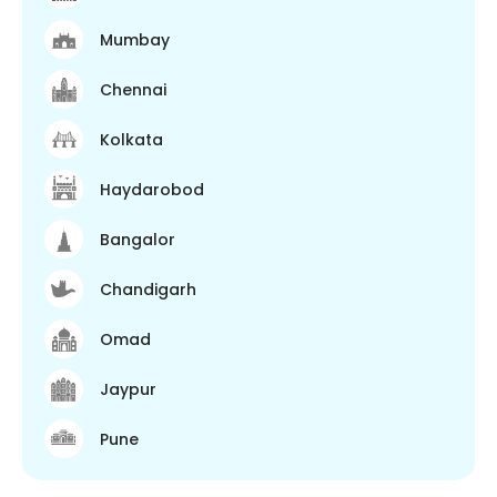
Mumbay
Chennai
Kolkata
Haydarobod
Bangalor
Chandigarh
Omad
Jaypur
Pune