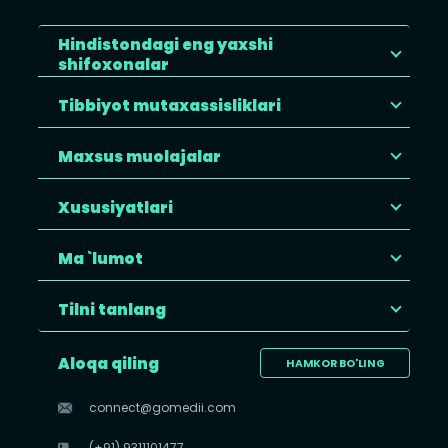
Hindistondagi eng yaxshi
shifoxonalar
Tibbiyot mutaxassisliklari
Maxsus muolajalar
Xususiyatlari
Ma `lumot
Tilni tanlang
Aloqa qiling
HAMKOR BO'LING
connect@gomedii.com
(+91) 9311101477