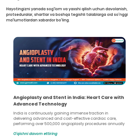
Hayotingizni yanada sog'lom va yaxshi qilish uchun davolanish,
protseduralar, shartlar va boshqa tegishli talablarga oid so'nggi
ma'lumotlardan xabardor bo'ling.
5 Essential Steps for Effective Human Sperm
Collection and Processing Methods
Human sperm collection and processing are critical steps
in advanced reproductive techniques like In Vitro
Fertilization (IVF) and intrauterine insemination (IUI). These
methods enable medical professionals to tackle fertility
O'qishni davom ettiring
challenges and help couples achieve their dream of