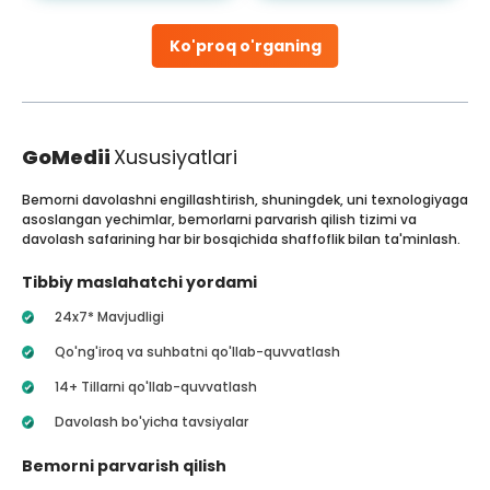
Ko'proq o'rganing
GoMedii
Xususiyatlari
Bemorni davolashni engillashtirish, shuningdek, uni texnologiyaga
asoslangan yechimlar, bemorlarni parvarish qilish tizimi va
davolash safarining har bir bosqichida shaffoflik bilan ta'minlash.
Tibbiy maslahatchi yordami
24x7* Mavjudligi
Qo'ng'iroq va suhbatni qo'llab-quvvatlash
14+ Tillarni qo'llab-quvvatlash
Davolash bo'yicha tavsiyalar
Bemorni parvarish qilish