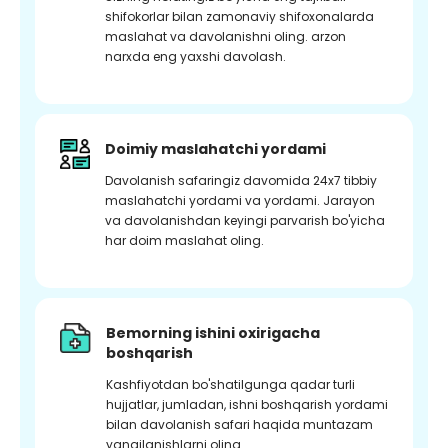
shifokorlar bilan zamonaviy shifoxonalarda
maslahat va davolanishni oling. arzon
narxda eng yaxshi davolash.
Doimiy maslahatchi yordami
Davolanish safaringiz davomida 24x7 tibbiy
maslahatchi yordami va yordami. Jarayon
va davolanishdan keyingi parvarish bo'yicha
har doim maslahat oling.
Bemorning ishini oxirigacha
boshqarish
Kashfiyotdan bo'shatilgunga qadar turli
hujjatlar, jumladan, ishni boshqarish yordami
bilan davolanish safari haqida muntazam
yangilanishlarni oling.