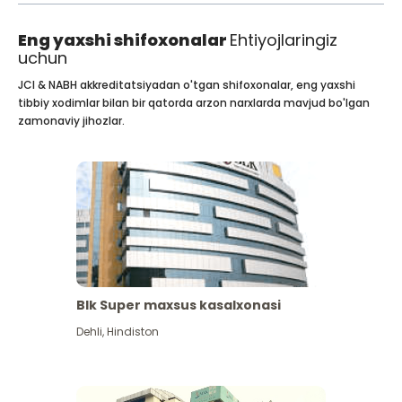
Eng yaxshi shifoxonalar
Ehtiyojlaringiz
uchun
JCI & NABH akkreditatsiyadan o'tgan shifoxonalar, eng yaxshi
tibbiy xodimlar bilan bir qatorda arzon narxlarda mavjud bo'lgan
zamonaviy jihozlar.
Blk Super maxsus kasalxonasi
Dehli
,
Hindiston