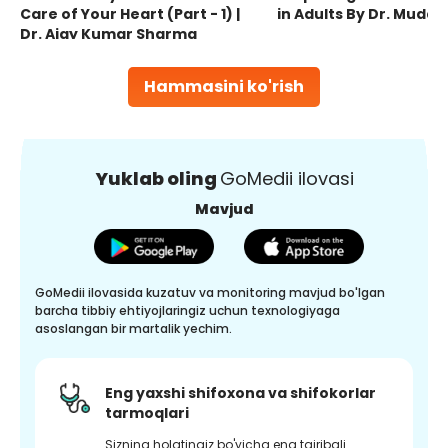
Care of Your Heart (Part - 1) |
in Adults By Dr. Mudas
Dr. Ajay Kumar Sharma
Hammasini ko'rish
Yuklab oling
GoMedii ilovasi
Mavjud
GoMedii ilovasida kuzatuv va monitoring mavjud bo'lgan
barcha tibbiy ehtiyojlaringiz uchun texnologiyaga
asoslangan bir martalik yechim.
Eng yaxshi shifoxona va shifokorlar
tarmoqlari
Sizning holatingiz bo'yicha eng tajribali