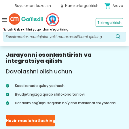
shopping_cart
Buyurtmani kuzatish
Hamkorlarga kirish
Arava
menu
Tizimga kirish
*
Izlash
Uzbek
Tilni yuqoridan o'zgartiring.
Jarayonni osonlashtirish va
integratsiya qilish
Davolashni olish uchun
Kasalxonada qulay yashash
Byudjetingizga qarab shifoxona tanlovi
Har doim sog'liqni saqlash bo'yicha maslahatchi yordami
Hozir maslahatlashing