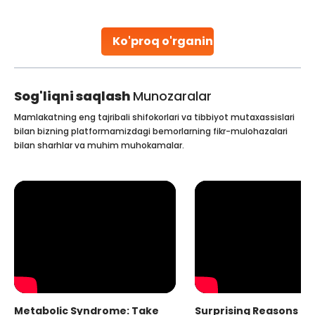
parenthood. Skilled technicians collect sperm using
specialized procedures to ensure optimal quality. Once
collected, they process the
Ko'proq o'rganing
Continue Reading
Sog'liqni saqlash
Munozaralar
Mamlakatning eng tajribali shifokorlari va tibbiyot mutaxassislari
bilan bizning platformamizdagi bemorlarning fikr-mulohazalari
bilan sharhlar va muhim muhokamalar.
Metabolic Syndrome: Take
Surprising Reasons fo