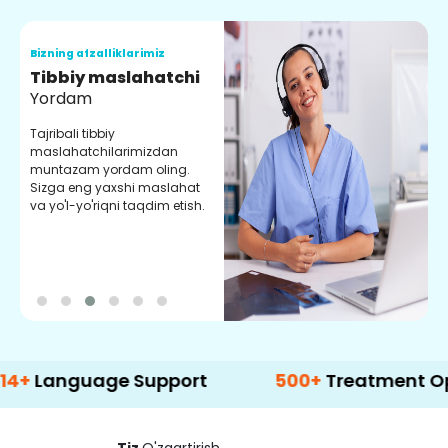
Bizning afzalliklarimiz
B
Tibbiy maslahatchi
O
Yordam
M
Tajribali tibbiy
S
maslahatchilarimizdan
y
muntazam yordam oling.
r
Sizga eng yaxshi maslahat
e
va yo'l-yo'riqni taqdim etish.
b
uage Support
500+
Treatment Options