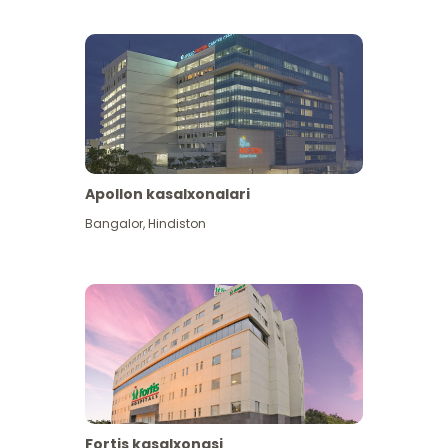
Apollon kasalxonalari
Koʻproq koʻrish
Bangalor
,
Hindiston
Fortis kasalxonasi