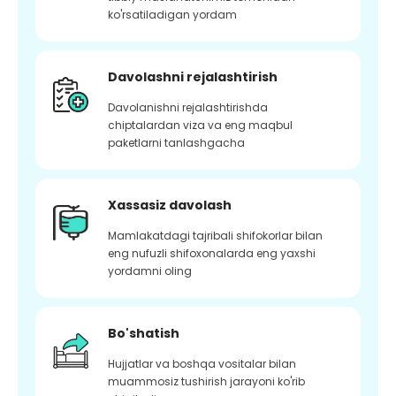
ko'rsatiladigan yordam
Davolashni rejalashtirish
Davolanishni rejalashtirishda
chiptalardan viza va eng maqbul
paketlarni tanlashgacha
Xassasiz davolash
Mamlakatdagi tajribali shifokorlar bilan
eng nufuzli shifoxonalarda eng yaxshi
yordamni oling
Bo'shatish
Hujjatlar va boshqa vositalar bilan
muammosiz tushirish jarayoni ko'rib