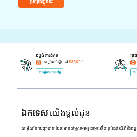
ប្រឹក្សាឥឡូវនេះ
ជង្គង់
ការជំនួស
ត្រ
*
កញ្ចប់ចាប់ផ្តើមនៅ
$3500
ចាប់ផ្តើមការវាយតម្លៃ
ចាប
ឯកទេស
យើងផ្តល់ជូន
ជម្រើសនៃការព្យាបាលដែលមានតម្លៃសមរម្យ ជាមួយនឹងគ្រប់ជួរនៃនីតិវិធីវេ