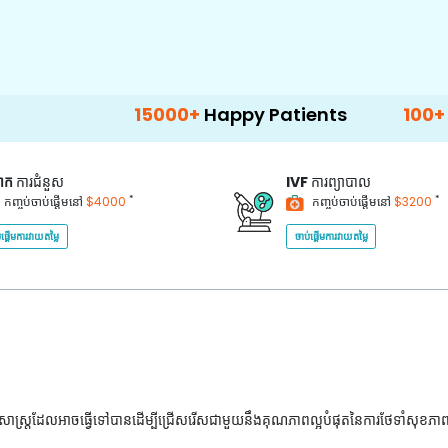
15000+
Happy Patients
100+
Hospitals &
គាក
ការជំនួស
IVF
ការព្យាបាល
*
*
កញ្ចប់ចាប់ផ្តើមនៅ
$4000
កញ្ចប់ចាប់ផ្តើមនៅ
$3200
់ផ្តើមការវាយតម្លៃ
ចាប់ផ្តើមការវាយតម្លៃ
ជ្ជសាស្រ្តដែលអាចធ្វើទៅបានដើម្បីជ្រើសរើសជាមួយនឹងគុណភាពល្អបំផុតនៃការថែទាំសុខភា