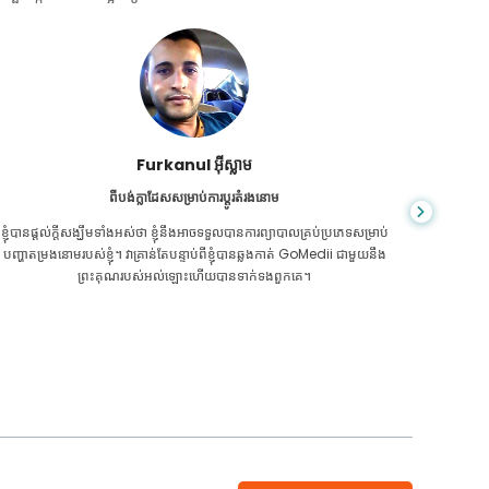
ជា សារ៉ាត់
ពីប្រទេសកម្ពុជាសម្រាប់ CKD
CKD គឺ​ជា​ស្ថានភាព​ពេញ​មួយ​ជីវិត​ដែល​កាន់តែ​អាក្រក់​ទៅៗ។ ខ្ញុំបានរងទុក្ខវាយូ
អ្នក​មិន​ដឹ
រហើយ ទីបំផុត GoMedii និងដៃគូរបស់គេម្នាក់នៅកម្ពុជា បានជួយខ្ញុំឱ្យដឹងថា វា
ក្រិន​ថ្លើម
ដល់ពេលថែរក្សាសុខភាពរបស់ខ្ញុំហើយ។
ទេ។ 