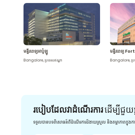
មន្ទីរពេទ្យអាប៉ូឡូ
មន្ទីរពេទ្យ For
Bangalore
,
ប្រទេសឥណ្ឌា
Bangalore
,
ប្
របៀបដែលវាដំណើរការ
ដើម្បី​ជួយ​
ទទួលបានបទពិសោធន៍ពីដំណើរការដ៏ងាយស្រួល និងតម្លាភាពក្នុង