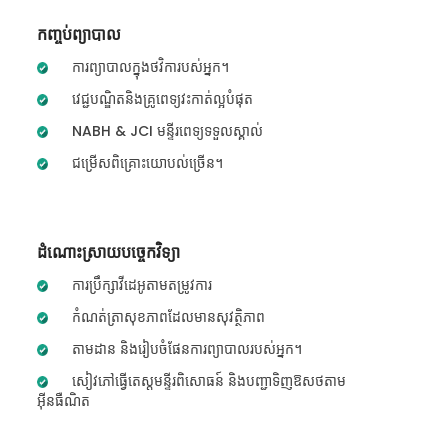
កញ្ចប់ព្យាបាល
ការព្យាបាលក្នុងថវិការបស់អ្នក។
វេជ្ជបណ្ឌិតនិងគ្រូពេទ្យវះកាត់ល្អបំផុត
NABH & JCI មន្ទីរពេទ្យទទួលស្គាល់
ជម្រើសពិគ្រោះយោបល់ច្រើន។
ដំណោះស្រាយបច្ចេកវិទ្យា
ការប្រឹក្សាវីដេអូតាមតម្រូវការ
កំណត់ត្រាសុខភាពដែលមានសុវត្ថិភាព
តាមដាន និងរៀបចំផែនការព្យាបាលរបស់អ្នក។
សៀវភៅធ្វើតេស្តមន្ទីរពិសោធន៍ និងបញ្ជាទិញឱសថតាម
អ៊ីនធឺណិត