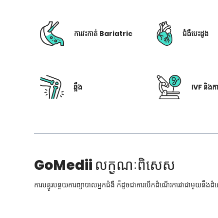
ការវះកាត់ Bariatric
ជំងឺបេះដូង
ឆ្អឹង
IVF និងក
GoMedii
លក្ខណៈពិសេស
ការបន្ធូរបន្ថយការព្យាបាលអ្នកជំងឺ ក៏ដូចជាការបើកដំណើរការវាជាមួយនឹងដ