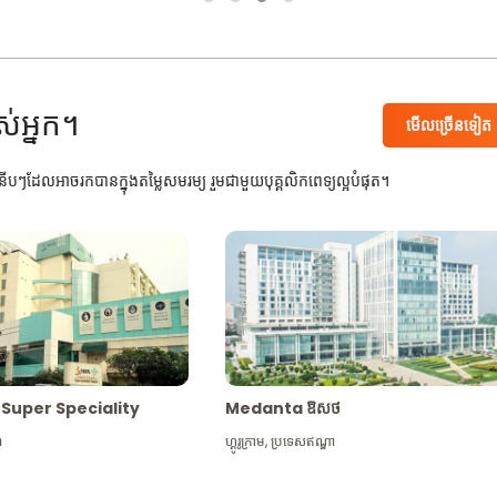
ស់អ្នក។
មើល​ច្រើន​ទៀត
បៗដែលអាចរកបានក្នុងតម្លៃសមរម្យ រួមជាមួយបុគ្គលិកពេទ្យល្អបំផុត។
Max Super Speciality
Medanta ឱសថ
ា
ហ្គូរូក្រាម
,
ប្រទេសឥណ្ឌា