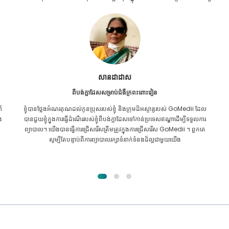
Furkanul អ៊ីស្លាម
ពីបង់ក្លាដែសសម្រាប់ការប្តូរតំរងនោម
ល
ខ្ញុំ​បាន​ផ្តល់​ក្តី​សង្ឃឹម​ទាំង​អស់​ថា ខ្ញុំ​នឹង​អាច​ទទួល​បាន​ការ​ព្យាបាល​គ្រប់​ប្រភេទ​សម្រាប់​
រ
បញ្ហា​តម្រងនោម​របស់​ខ្ញុំ។ វាគ្រាន់តែបន្ទាប់ពីខ្ញុំបានឆ្លងកាត់ GoMedii ជាមួយនឹង
ព្រះគុណរបស់អល់ឡោះហើយបានទាក់ទងពួកគេ។