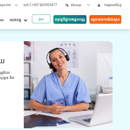
ទសុខភាព
ហៅ
(+91) 9311101477
ការចូលជាដៃគូ
Khmer
ចូល
keyboard_arrow_down
អនុវត្តទិដ្ឋាការវេជ្ជសាស្រ្ត
ទទួលបានការប៉ាន់ស្មាន
បាល
សេវាកម្ម
អត្ថប
ួយ
វី
យោ
ស្ត្រដែល
ូន្មាន និង
ការពិ
មានបទ
ព្យាប
ថែទាំ