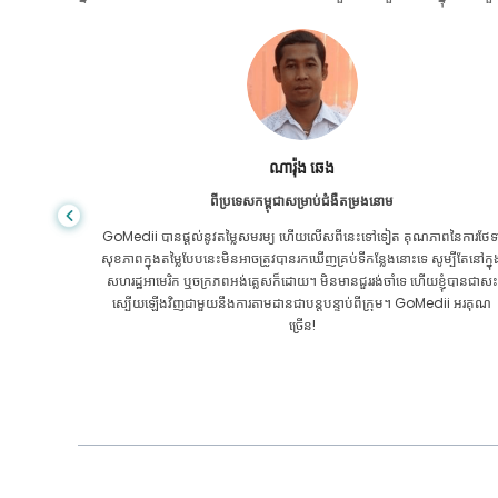
សានដាដាស
ពីបង់ក្លាដែសសម្រាប់ជំងឺក្រពះពោះវៀន
ៃការថែទាំ
ខ្ញុំបានថ្លែងអំណរគុណដល់កូនប្រុសរបស់ខ្ញុំ និងក្រុមដ៏អស្ចារ្យរបស់ GoMedii ដែ
បីតែនៅក្នុង
បានជួយខ្ញុំក្នុងការធ្វើដំណើររបស់ខ្ញុំពីបង់ក្លាដែសទៅកាន់ប្រទេសឥណ្ឌាដើម្បីទទួលកា
ុំបានជាសះ
ព្យាបាល។ យើងបានធ្វើការជ្រើសរើសត្រឹមត្រូវក្នុងការជ្រើសរើស GoMedii ។ ពួកគេ
ii អរគុណ
សូម្បីតែបន្ទាប់ពីការព្យាបាលរក្សាទំនាក់ទំនងដ៏ល្អជាមួយយើង