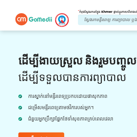
*
កំពុងស្វែងរកនៅក្នុង
Khmer
ផ្លាស់ប្តូរភាសាពីខាង
អត្ថប្រយោជន៍របស់យើង។
ដើម្បីងាយស្រួល និងរួមបញ្ចូ
ការព្យាបាលក្រោយ
តាមដាន
ការថែទាំ
ដើម្បីទទួលបានការព្យាបាល
ទទួលបានជំនួយផ្នែកវេជ្ជសាស្រ្ត និងអ្នកជំងឺ 24x7
ជាមួយនឹងក្រុមរបស់យើងក្នុងការដោះស្រាយបញ្ហារបស់
ការស្នាក់នៅមន្ទីរពេទ្យប្រកបដោយផាសុកភាព
អ្នកគ្រប់ពេលវេលា។ ការធ្វើបច្ចុប្បន្នភាពជាទៀងទាត់លើ
តម្រូវការព្យាបាលរបស់អ្នក។
ជម្រើសមន្ទីរពេទ្យតាមថវិការបស់អ្នក។
ជំនួយអ្នកប្រឹក្សាផ្នែកថែទាំសុខភាពគ្រប់ពេលវេលា