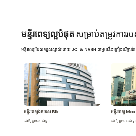
មន្ទីរពេទ្យល្អបំផុត
សម្រាប់តម្រូវការរប
មន្ទីរពេទ្យដែលទទួលស្គាល់ដោយ JCI & NABH ជាមួយនឹងគ្រឿងបរិក្ខារទំនើ
មន្ទីរពេទ្យឯកទេស Blk
មន្ទីរពេទ្យ 
ដេលី
,
ប្រទេសឥណ្ឌា
ដេលី
,
ប្រទេសឥណ្ឌ