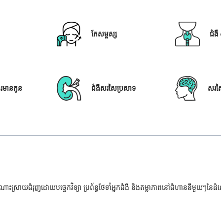
កែសម្ផស្ស
ជំង
ារមានកូន
ជំងឺសរសៃប្រសាទ
សរស
ំណោះស្រាយជំរុញដោយបច្ចេកវិទ្យា ប្រព័ន្ធថែទាំអ្នកជំងឺ និងតម្លាភាពនៅជំហាននីមួយៗនៃ