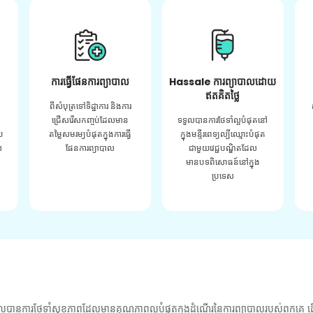
ការធ្វើផែនការព្យាបាល
Hassale ការព្យាបាលដោយ
ឥតគិតថ្លៃ
ពីសំបុត្រទៅទិដ្ឋាការ និងការ
ជ្រើសរើសកញ្ចប់ដែលមាន
ទទួលបានការថែទាំល្អបំផុតនៅ
យ
តម្លៃសមរម្យបំផុតក្នុងការធ្វើ
ក្នុងមន្ទីរពេទ្យល្បីឈ្មោះបំផុត
់
ផែនការព្យាបាល
ជាមួយវេជ្ជបណ្ឌិតដែល
មានបទពិសោធន៍នៅក្នុង
ប្រទេស
លបានការថែទាំសុខភាពដែលមានគុណភាពល្អបំផុតក្នុងដំណើរនៃការព្យាបាលរបស់ពួកគេ ដើ