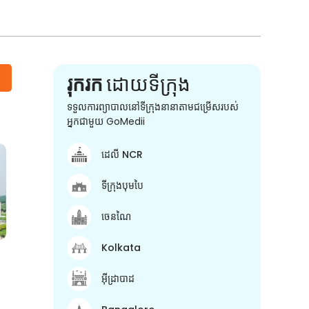
រុករក
ដោយទីក្រុង
ទទួលការព្យាបាលនៅទីក្រុងនានាតាមជម្រើសរបស់
អ្នកជាមួយ GoMedii
ដេលី NCR
ទីក្រុងបុមបៃ
ចេនណៃ
Kolkata
អ៊ីដ្រាបាដ