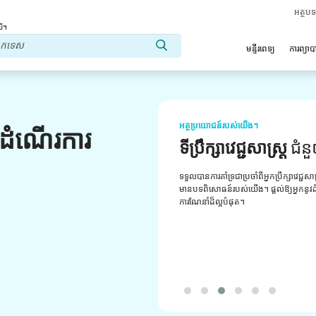
អត្ថប
លើ។
មន្ទីរពេទ្យ
ការព្យា
អត្ថប្រយោជន៍របស់យើង។
លដំណើរការ
ទីប្រឹក្សាវេជ្ជសាស្ត្រ
ជំន
ទទួលបានការគាំទ្រជាប្រចាំពីអ្នកប្រឹក្សាវេជ្ជសា
មានបទពិសោធន៍របស់យើង។ ផ្តល់ឱ្យអ្នកនូវដំប
ការណែនាំដ៏ល្អបំផុត។