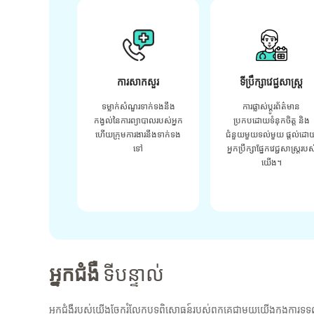
ការសាកសួរ
ទីប្រឹក្សាវេជ្ជសាស្ត្រ
ទម្លាក់សំណួរទាក់ទងនឹង
ការផ្លាស់ប្តូរព័ត៌មាន
កង្វល់នៃការព្យាបាលរបស់អ្នក
ប្រកបដោយទំនុកចិត្ត និង
ហើយក្រុមការងារនឹងទាក់ទង
ជំនួយមួយទល់មួយ ផ្តល់ដោ
ទៅ
អ្នកប្រឹក្សាផ្នែកវេជ្ជសាស្រ្តរបស
យើង។
អ្នកជំងឺ
ទីបន្ទាល់
អ្នកជំងឺរបស់យើងចែករំលែកបទពិសោធន៍របស់ពួកគេជាមួយយើងក្នុងការទទួ