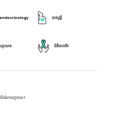
ឺ endocrinology
រោគស្ត្រី
ៃប្រសាទ
ជំងឺមហារីក
ដំណើរនៃការព្យាបាល។