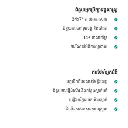
ជំនួយអ្នកប្រឹក្សាវេជ្ជសាស្ត្រ
24x7* ភាពអាចរកបាន
ជំនួយការហៅទូរសព្ទ និងជជែក
14+ ភាសាគាំទ្រ
ការណែនាំអំពីការព្យាបាល
ការថែទាំអ្នកជំងឺ
បុគ្គលិកពិសេសនៅមន្ទីរពេទ្យ
ជំនួយការធ្វើដំណើរ និងកន្លែងស្នាក់នៅ
គ្រឿងបរិក្ខារយក និងទម្លាក់
ដំណើរការឯកសារងាយស្រួល