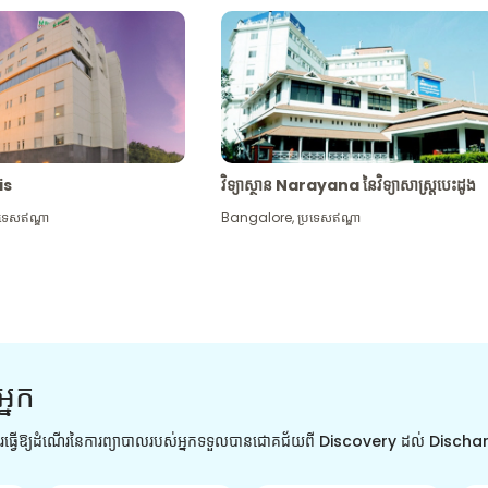
tis
វិទ្យាស្ថាន Narayana នៃវិទ្យាសាស្រ្តបេះដូង
រទេសឥណ្ឌា
Bangalore
,
ប្រទេសឥណ្ឌា
អ្នក
ការធ្វើឱ្យដំណើរនៃការព្យាបាលរបស់អ្នកទទួលបានជោគជ័យពី Discovery ដល់ Disch