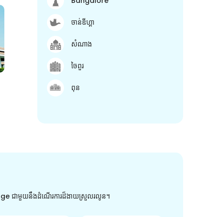
Bangalore
ចាន់ឌីហ្គា
សំណាង
ចៃពួរ
ពុន
arge ជាមួយនឹងដំណើរការដ៏ងាយស្រួលរលូន។