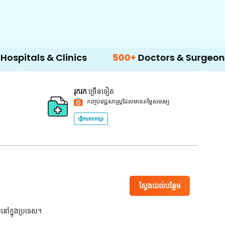
 Clinics
500+
Doctors & Surgeons
14+
La
រុករក
ច្រើនទៀត
កញ្ចប់វេជ្ជសាស្ត្រដែលមានតម្លៃសមរម្យ
ផ្ញើការសាកសួរ
ស្វែងយល់បន្ថែម
ពនៅក្នុងប្រទេស។