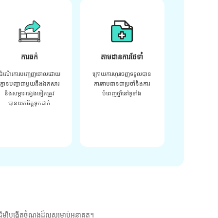
ការឆក់
តាមដានការថែទាំ
ដំណើរការបញ្ចេញចោលដោយ
ក្រោយ​ការ​ហូរ​ចេញ​ទទួល​បាន​
គ្មានបញ្ហាជាមួយនឹងឯកសារ
ការ​តាមដាន​ជា​ប្រចាំ​និង​ការ​
និងសម្ភារៈផ្សេងទៀតត្រូវ
បំពេញ​ថ្នាំ​នៅ​ទូទាំង​
បានយកចិត្តទុកដាក់
ម្បីបង្កើតចំណងដ៏ល្អសម្រាប់អនាគត។