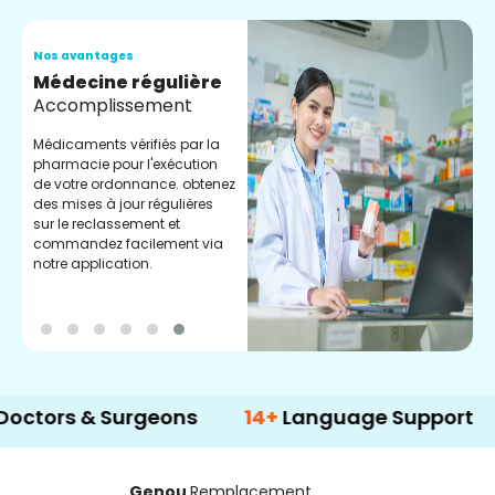
Nos avantages
N
Médecine régulière
S
Accomplissement
D
s
Médicaments vérifiés par la
g
pharmacie pour l'exécution
c
de votre ordonnance. obtenez
l
des mises à jour régulières
sur le reclassement et
commandez facilement via
notre application.
 & Surgeons
14+
Language Support
5
Genou
Remplacement