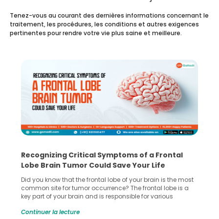
Tenez-vous au courant des dernières informations concernant le
traitement, les procédures, les conditions et autres exigences
pertinentes pour rendre votre vie plus saine et meilleure.
Recognizing Critical Symptoms of a Frontal
Lobe Brain Tumor Could Save Your Life
Did you know that the frontal lobe of your brain is the most
common site for tumor occurrence? The frontal lobe is a
key part of your brain and is responsible for various
important functions in your body. Any sort of damage or
Continuer la lecture
harm to it can lead to serious complications. However, with