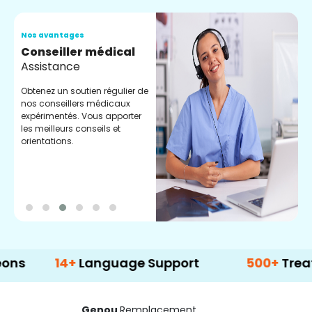
Nos avantages
N
Conseiller médical
V
Assistance
C
Obtenez un soutien régulier de
C
nos conseillers médicaux
n
expérimentés. Vous apporter
e
les meilleurs conseils et
t
orientations.
p
d
14+
Language Support
500+
Treatment O
Genou
Remplacement