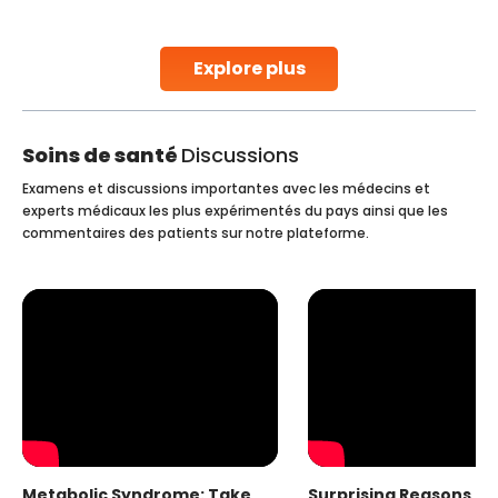
stent placement in Indian hospitals, owing to the
combination of high-quality care and affordability.
Studies, such as one published
Explore plus
Continue Reading
Soins de santé
Discussions
Examens et discussions importantes avec les médecins et
experts médicaux les plus expérimentés du pays ainsi que les
commentaires des patients sur notre plateforme.
Metabolic Syndrome: Take
Surprising Reasons fo