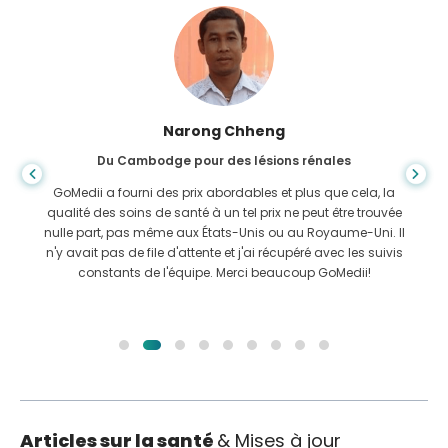
Shanda Das
Du Bangladesh pour la gastro-entérologie
J'ai remercié mon fils et la brillante équipe de GoMedii qui
m'ont aidé dans mon voyage du Bangladesh vers l'Inde
pour me faire soigner. Nous avons fait le bon choix en
choisissant GoMedii. Même après le traitement, ils gardent
un excellent lien avec nous
Articles sur la santé
& Mises à jour