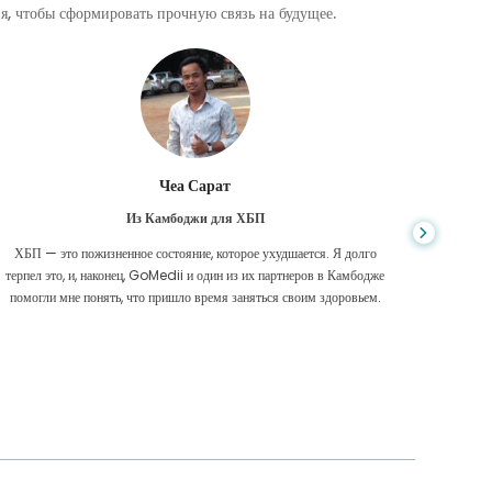
, чтобы сформировать прочную связь на будущее.
Чеа Сарат
Из Камбоджи для ХБП
ХБП — это пожизненное состояние, которое ухудшается. Я долго
Нико
терпел это, и, наконец, GoMedii и один из их партнеров в Камбодже
диагност
помогли мне понять, что пришло время заняться своим здоровьем.
были 