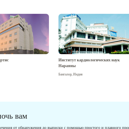
ртис
Институт кардиологических наук
Нараяны
я
Бангалор
,
Индия
мочь вам
ечения от обнаружения до выписки с помощью простого и плавного проц