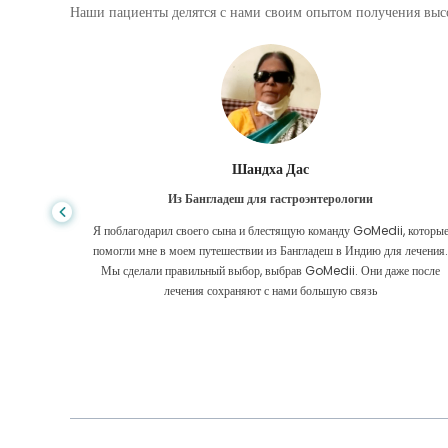
Наши пациенты делятся с нами своим опытом получения высо
Шандха Дас
Из Бангладеш для гастроэнтерологии
е того,
Я поблагодарил своего сына и блестящую команду GoMedii, которы
игде, даже
помогли мне в моем путешествии из Бангладеш в Индию для лечения
оровел
Мы сделали правильный выбор, выбрав GoMedii. Они даже после
 Большое
лечения сохраняют с нами большую связь