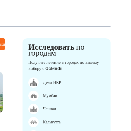
льше
Исследовать
по
городам
Получите лечение в городах по вашему
выбору с GoMedii
Дели НКР
Мумбаи
Ченнаи
Калькутта