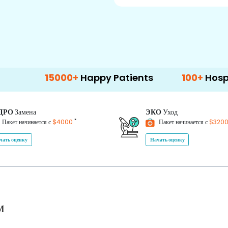
15000+
Happy Patients
100+
Hospitals & Cl
ДРО
Замена
ЭКО
Уход
*
Пакет начинается с
$4000
Пакет начинается с
$320
чать оценку
Начать оценку
м