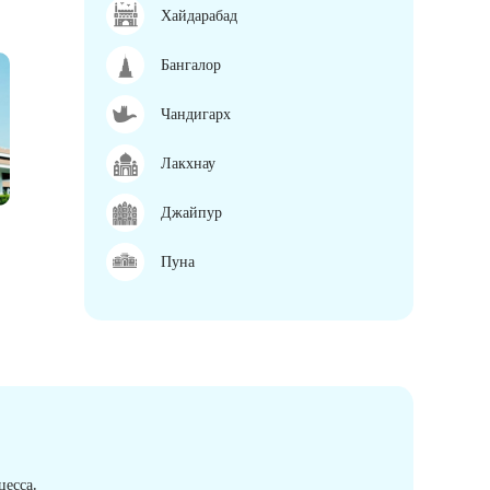
Хайдарабад
Бангалор
Чандигарх
Лакхнау
Джайпур
Пуна
есса.