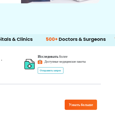
inics
500+
Doctors & Surgeons
14+
Lang
Исследовать
более
*
0
Доступные медицинские пакеты
Отправить запрос
Узнать больше