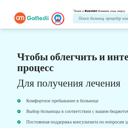
*
Поиск в
Russian
Изменить язык сверху.
Чтобы облегчить и инт
Наши преимущества
процесс
Лечение после
последующий уход
Для получения лечения
Получите круглосуточную медицинскую
поддержку и поддержку пациентов, а наша
команда всегда решит ваши проблемы.
Комфортное пребывание в больнице
Регулярные обновления о ваших потребностях в
лечении.
Выбор больницы в соответствии с вашим бюджето
Постоянная поддержка консультанта по вопросам 