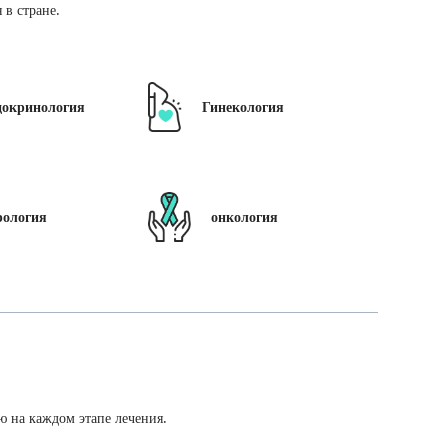
в стране.
докринология
Гинекология
рология
онкология
ю на каждом этапе лечения.