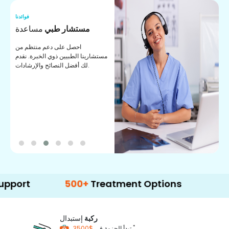
نا
فوائدنا
ت
مستشار طبي
مساعدة
ت
احصل على دعم منتظم من
مستشارينا الطبيين ذوي الخبرة. نقدم
ا
لك أفضل النصائح والإرشادات.
ي
ة
500+
Treatment Options
ركبة
إستبدال
*
$3500
تبدأ الحزمة في