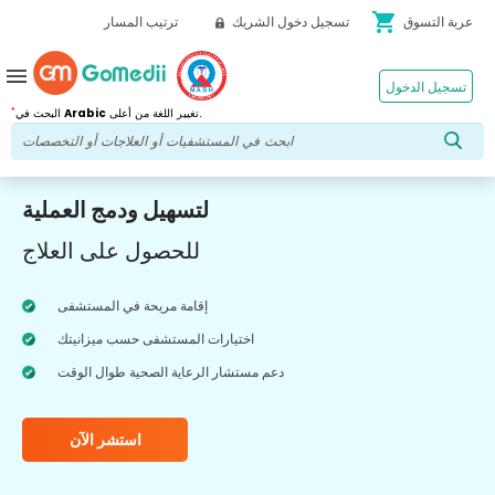
shopping_cart
عربة التسوق
تسجيل دخول الشريك
ترتيب المسار
menu
تسجيل الدخول
*
تغيير اللغة من أعلى.
Arabic
البحث في
لتسهيل ودمج العملية
للحصول على العلاج
إقامة مريحة في المستشفى
اختيارات المستشفى حسب ميزانيتك
دعم مستشار الرعاية الصحية طوال الوقت
استشر الآن