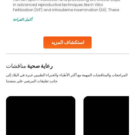
in advanced reproductive techniques like In Vitro
Fertilization (IVF) and intrauterine insemination (IUI). These
methods enable medical professionals to tackle fertility
أكمل القراءة
challenges and help couples achieve their dream of
parenthood. Skilled technicians collect sperm using
specialized procedures to ensure optimal quality. Once
collected, they process the
استكشاف المزيد
Continue Reading
رعاية صحية
مناقشات
المراجعات والمناقشات المهمة مع أكثر الأطباء والخبراء الطبيين خبرة في البلاد إلى
جانب تعليقات المرضى على منصتنا.