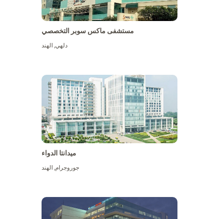
مستشفى ماكس سوبر التخصصي
دلهي
,
الهند
ميدانتا الدواء
جوروجرام
,
الهند