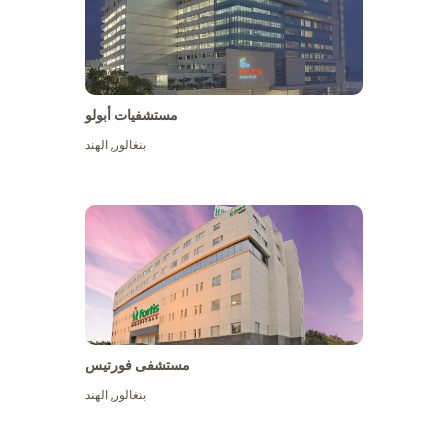
مستشفيات أبولو
بنغالور
,
الهند
عرض المزيد
مستشفى فورتيس
بنغالور
,
الهند