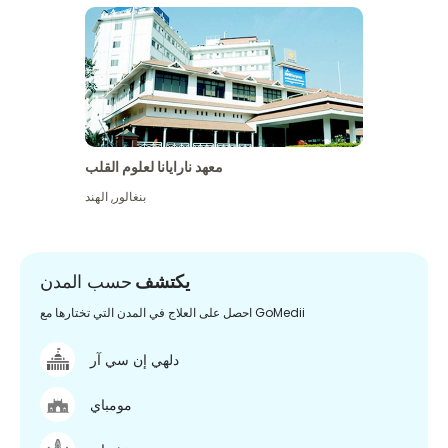
معهد نارايانا لعلوم القلب
بنغالور
,
الهند
يكتشف
حسب المدن
احصل على العلاج في المدن التي تختارها مع GoMedii
دلهي إن سي آر
مومباي