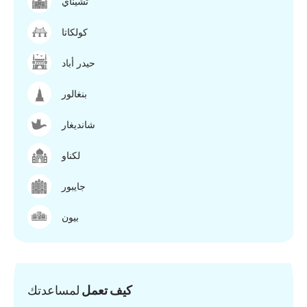
تشيناي
كولكاتا
حيدر أباد
بنغالور
شانديغار
لكناو
جايبور
بيون
كيف تعمل
لمساعدتك