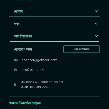
বৈশিষ্ট্য
তথ্য
ভাষা নির্বাচন কর
যোগাযোগ করুন
একটি অংশীদার হয়ে
connect@gomedii.com
(+91) 9311101477
96, block C, Sector 65, Noida,
Uttar Pradesh, 201301
আমাদের নিউজলেটার সদস্যতা