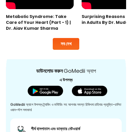
Metabolic Syndrome: Take
Surprising Reasons fo
Care of Your Heart (Part - 1) |
in Adults By Dr. Mudas
Dr. Ajay Kumar Sharma
সব দেখ
ডাউনলোড করুন
GoMedii অ্যাপ
এ উপলব্ধ
GoMedii অ্যাপে উপলব্ধ ট্র্যাকিং ও মনিটরিং সহ আপনার সমস্ত চিকিৎসা চাহিদার প্রযুক্তি-চালিত
ওয়ান-স্টপ সমাধান।
শীর্ষ হাসপাতাল এবং ডাক্তার নেটওয়ার্ক