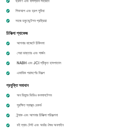
ভ্রমণ এবং বাসস্থান সহায়তা
পিকআপ এবং ড্রপ সুবিধা
সহজ ডকুমেন্টেশন প্রক্রিয়া
চিকিত্সা প্যাকেজ
আপনার বাজেটে চিকিৎসা
সেরা ডাক্তার এবং সার্জন
NABH এবং JCI স্বীকৃত হাসপাতাল
একাধিক পরামর্শের বিকল্প
প্রযুক্তি সমাধান
অন ডিমান্ড ভিডিও কনসালটেশন
সুরক্ষিত স্বাস্থ্য রেকর্ড
ট্র্যাক এবং আপনার চিকিত্সা পরিকল্পনা
বই ল্যাব টেস্ট এবং অর্ডার ঔষধ অনলাইন