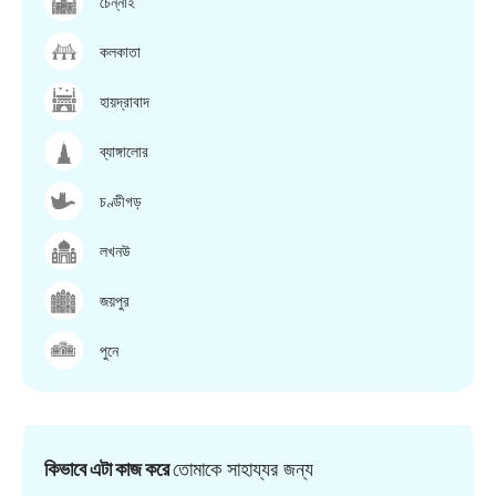
চেন্নাই
কলকাতা
হায়দ্রাবাদ
ব্যাঙ্গালোর
চণ্ডীগড়
লখনউ
জয়পুর
পুনে
কিভাবে এটা কাজ করে
তোমাকে সাহায্যর জন্য