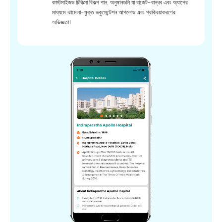
কাস্টমাইজড চিকিত্সা বিকল্প পান. অনুমানগুলি যা বাজেট-বান্ধব এবং অ্যাপের
মাধ্যমে ঝামেলা-মুক্ত ডকুমেন্টেশন আপলোড এবং প্রক্রিয়াকরণের
অভিজ্ঞতা।