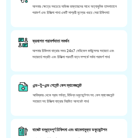
আপনার ক্ষেত্রে সবচেয়ে অভিজ্ঞ ডাক্তারদের সাথে অত্যাধুনিক হাসপাতালে
পরামর্শ এবং চিকিত্সা পান। একটি সাশ্রয়ী মূল্যের খরচে সেরা চিকিৎসা।
ক্রমাগত পরামর্শদাতা সমর্থন
আপনার চিকিৎসা যাত্রার সময় 24x7 মেডিকেল কাউন্সেলর সহায়তা এবং
সহায়তা। পদ্ধতি এবং চিকিত্সা পরবর্তী যত্ন সম্পর্কে সর্বদা পরামর্শ পান।
এন্ড-টু-এন্ড পেশেন্ট কেস ম্যানেজমেন্ট
আবিষ্কার থেকে স্রাব পর্যন্ত, বিভিন্ন ডকুমেন্টেশন সহ কেস ম্যানেজমেন্ট
সহায়তা সহ চিকিত্সা যাত্রার নিয়মিত আপডেট পান।
বাজেট বন্ধুত্বপূর্ণ চিকিৎসা এবং ঝামেলামুক্ত ডকুমেন্টেশন