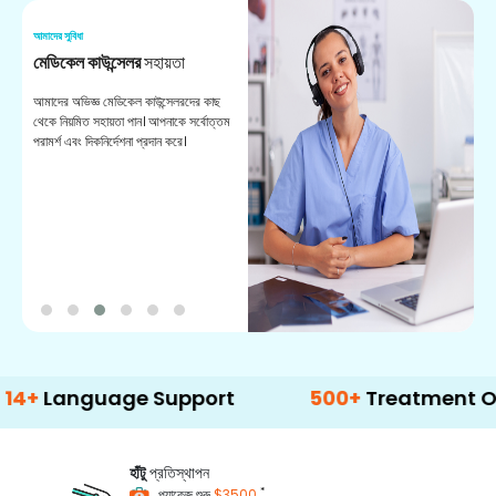
আমাদের সুবিধা
আম
মেডিকেল কাউন্সেলর
সহায়তা
অ
আমাদের অভিজ্ঞ মেডিকেল কাউন্সেলরদের কাছ
ভা
থেকে নিয়মিত সহায়তা পান। আপনাকে সর্বোত্তম
চি
পরামর্শ এবং দিকনির্দেশনা প্রদান করে।
ডা
guage Support
500+
Treatment Options
হাঁটু
প্রতিস্থাপন
*
প্যাকেজ শুরু
$3500