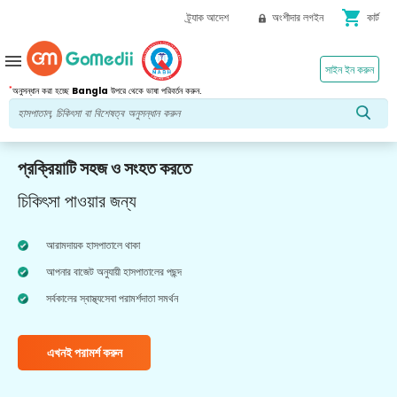
shopping_cart
ট্র্যাক আদেশ
অংশীদার লগইন
কার্ট
menu
সাইন ইন করুন
*
অনুসন্ধান করা হচ্ছে
Bangla
উপরে থেকে ভাষা পরিবর্তন করুন.
প্রক্রিয়াটি সহজ ও সংহত করতে
চিকিৎসা পাওয়ার জন্য
আরামদায়ক হাসপাতালে থাকা
আপনার বাজেট অনুযায়ী হাসপাতালের পছন্দ
সর্বকালের স্বাস্থ্যসেবা পরামর্শদাতা সমর্থন
এখনই পরামর্শ করুন