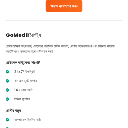
আরও এক্সপ্লোর করুন
GoMedii
বৈশিষ্ট্য
রোগীর চিকিত্সা সহজ করা, সেইসাথে প্রযুক্তি চালিত সমাধান, রোগীর যত্ন ব্যবস্থা এবং চিকিত্সার যাত্রার
প্রতিটি ধাপে স্বচ্ছতার সাথে এটি সক্ষম করা।
মেডিকেল কাউন্সেলর সাপোর্ট
24x7* উপস্থিতি
কল এবং চ্যাট সমর্থন
14+ ভাষা সমর্থন
চিকিত্সা সুপারিশ
রোগীর যত্ন
হাসপাতালে নিবেদিত কর্মী