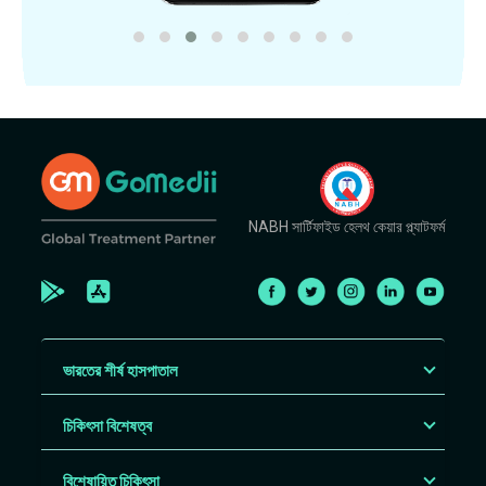
NABH সার্টিফাইড হেলথ কেয়ার প্ল্যাটফর্ম
ভারতের শীর্ষ হাসপাতাল
চিকিৎসা বিশেষত্ব
বিশেষায়িত চিকিৎসা