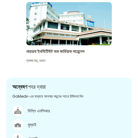
নারায়না ইনস্টিটিউট অফ কার্ডিয়াক সায়েন্সেস
ব্যাঙ্গালোর
,
ভারত
অন্বেষণ
শহর দ্বারা
GoMedii-এর মাধ্যমে আপনার পছন্দের শহরে চিকিৎসা নিন
দিল্লি এনসিআর
মুম্বাই