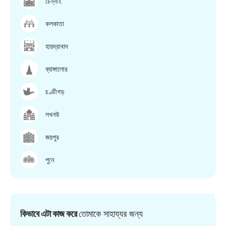
চেন্নাই
কলকাতা
হায়দ্রাবাদ
ব্যাঙ্গালোর
চণ্ডীগড়
লখনউ
জয়পুর
পুনে
কিভাবে এটা কাজ করে
তোমাকে সাহায্যর জন্য