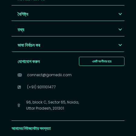
বৈশিষ্ট্য
তথ্য
ভাষা নির্বাচন কর
যোগাযোগ করুন
একটি অংশীদার হয়ে
connect@gomedii.com
(+91) 9311101477
96, block C, Sector 65, Noida,
Uttar Pradesh, 201301
আমাদের নিউজলেটার সদস্যতা