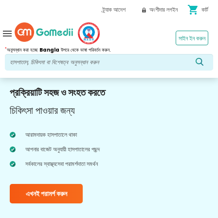
shopping_cart
ট্র্যাক আদেশ
অংশীদার লগইন
কার্ট
menu
সাইন ইন করুন
*
অনুসন্ধান করা হচ্ছে
Bangla
উপরে থেকে ভাষা পরিবর্তন করুন.
প্রক্রিয়াটি সহজ ও সংহত করতে
চিকিৎসা পাওয়ার জন্য
আরামদায়ক হাসপাতালে থাকা
আপনার বাজেট অনুযায়ী হাসপাতালের পছন্দ
সর্বকালের স্বাস্থ্যসেবা পরামর্শদাতা সমর্থন
এখনই পরামর্শ করুন