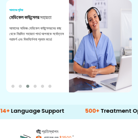
আমাদের সুবিধা
আম
মেডিকেল কাউন্সেলর
সহায়তা
অ
আমাদের অভিজ্ঞ মেডিকেল কাউন্সেলরদের কাছ
ভা
থেকে নিয়মিত সহায়তা পান। আপনাকে সর্বোত্তম
চি
পরামর্শ এবং দিকনির্দেশনা প্রদান করে।
ডা
guage Support
500+
Treatment Options
হাঁটু
প্রতিস্থাপন
*
প্যাকেজ শুরু
$3500