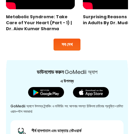
Metabolic Syndrome: Take
Surprising Reasons fo
Care of Your Heart (Part - 1) |
in Adults By Dr. Mudas
Dr. Ajay Kumar Sharma
সব দেখ
ডাউনলোড করুন
GoMedii অ্যাপ
এ উপলব্ধ
GoMedii অ্যাপে উপলব্ধ ট্র্যাকিং ও মনিটরিং সহ আপনার সমস্ত চিকিৎসা চাহিদার প্রযুক্তি-চালিত
ওয়ান-স্টপ সমাধান।
শীর্ষ হাসপাতাল এবং ডাক্তার নেটওয়ার্ক