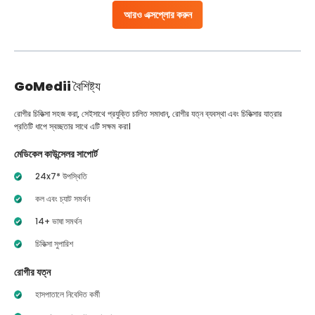
আরও এক্সপ্লোর করুন
GoMedii
বৈশিষ্ট্য
রোগীর চিকিত্সা সহজ করা, সেইসাথে প্রযুক্তি চালিত সমাধান, রোগীর যত্ন ব্যবস্থা এবং চিকিত্সার যাত্রার
প্রতিটি ধাপে স্বচ্ছতার সাথে এটি সক্ষম করা।
মেডিকেল কাউন্সেলর সাপোর্ট
24x7* উপস্থিতি
কল এবং চ্যাট সমর্থন
14+ ভাষা সমর্থন
চিকিত্সা সুপারিশ
রোগীর যত্ন
হাসপাতালে নিবেদিত কর্মী