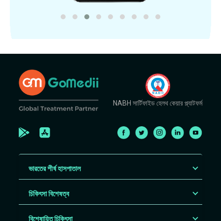
NABH সার্টিফাইড হেলথ কেয়ার প্ল্যাটফর্ম
ভারতের শীর্ষ হাসপাতাল
চিকিৎসা বিশেষত্ব
বিশেষায়িত চিকিৎসা