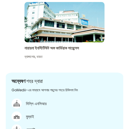
নারায়না ইনস্টিটিউট অফ কার্ডিয়াক সায়েন্সেস
ব্যাঙ্গালোর
,
ভারত
অন্বেষণ
শহর দ্বারা
GoMedii-এর মাধ্যমে আপনার পছন্দের শহরে চিকিৎসা নিন
দিল্লি এনসিআর
মুম্বাই