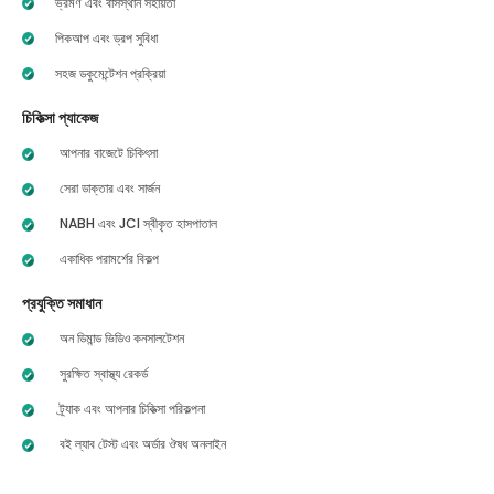
ভ্রমণ এবং বাসস্থান সহায়তা
পিকআপ এবং ড্রপ সুবিধা
সহজ ডকুমেন্টেশন প্রক্রিয়া
চিকিত্সা প্যাকেজ
আপনার বাজেটে চিকিৎসা
সেরা ডাক্তার এবং সার্জন
NABH এবং JCI স্বীকৃত হাসপাতাল
একাধিক পরামর্শের বিকল্প
প্রযুক্তি সমাধান
অন ডিমান্ড ভিডিও কনসালটেশন
সুরক্ষিত স্বাস্থ্য রেকর্ড
ট্র্যাক এবং আপনার চিকিত্সা পরিকল্পনা
বই ল্যাব টেস্ট এবং অর্ডার ঔষধ অনলাইন