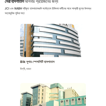
সেরা হাসপাতাল
আপনার প্রয়োজনের জন্য
JCI এবং NABH স্বীকৃত হাসপাতালগুলি সর্বোত্তম চিকিৎসা কর্মীদের সাথে সাশ্রয়ী মূল্যে উপলব্ধ
অত্যাধুনিক সুবিধা সহ।
Blk সুপার স্পেশালিটি হাসপাতাল
দিল্লী
,
ভারত