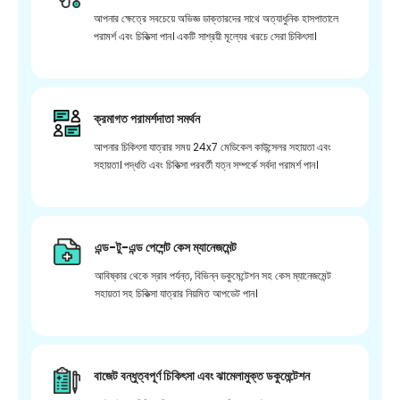
আপনার ক্ষেত্রে সবচেয়ে অভিজ্ঞ ডাক্তারদের সাথে অত্যাধুনিক হাসপাতালে
পরামর্শ এবং চিকিত্সা পান। একটি সাশ্রয়ী মূল্যের খরচে সেরা চিকিৎসা।
ক্রমাগত পরামর্শদাতা সমর্থন
আপনার চিকিৎসা যাত্রার সময় 24x7 মেডিকেল কাউন্সেলর সহায়তা এবং
সহায়তা। পদ্ধতি এবং চিকিত্সা পরবর্তী যত্ন সম্পর্কে সর্বদা পরামর্শ পান।
এন্ড-টু-এন্ড পেশেন্ট কেস ম্যানেজমেন্ট
আবিষ্কার থেকে স্রাব পর্যন্ত, বিভিন্ন ডকুমেন্টেশন সহ কেস ম্যানেজমেন্ট
সহায়তা সহ চিকিত্সা যাত্রার নিয়মিত আপডেট পান।
বাজেট বন্ধুত্বপূর্ণ চিকিৎসা এবং ঝামেলামুক্ত ডকুমেন্টেশন