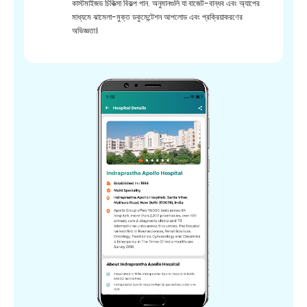
কাস্টমাইজড চিকিত্সা বিকল্প পান. অনুমানগুলি যা বাজেট-বান্ধব এবং অ্যাপের
মাধ্যমে ঝামেলা-মুক্ত ডকুমেন্টেশন আপলোড এবং প্রক্রিয়াকরণের
অভিজ্ঞতা।