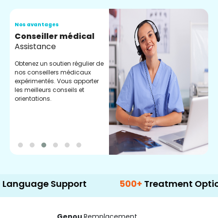
Nos avantages
N
Conseiller médical
V
Assistance
C
Obtenez un soutien régulier de
C
nos conseillers médicaux
n
expérimentés. Vous apporter
e
les meilleurs conseils et
t
orientations.
p
d
age Support
500+
Treatment Options
Genou
Remplacement