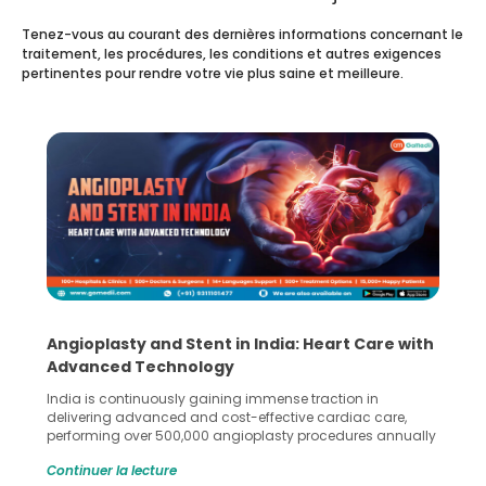
Tenez-vous au courant des dernières informations concernant le
traitement, les procédures, les conditions et autres exigences
pertinentes pour rendre votre vie plus saine et meilleure.
Angioplasty and Stent in India: Heart Care with
Advanced Technology
India is continuously gaining immense traction in
delivering advanced and cost-effective cardiac care,
performing over 500,000 angioplasty procedures annually
with a success rate exceeding 90%. Patients across the
Continuer la lecture
globe are searching for treatments like angioplasty and