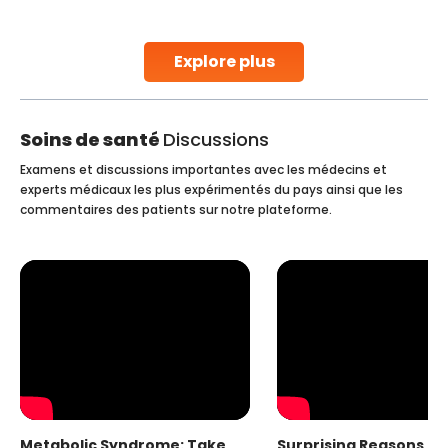
stent placement in Indian hospitals, owing to the
combination of high-quality care and affordability.
Studies, such as one published
Explore plus
Continue Reading
Soins de santé
Discussions
Examens et discussions importantes avec les médecins et
experts médicaux les plus expérimentés du pays ainsi que les
commentaires des patients sur notre plateforme.
Metabolic Syndrome: Take
Surprising Reasons fo