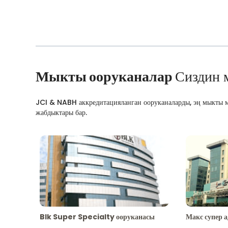
Мыкты ооруканалар
Сиздин 
JCI & NABH аккредитацияланган ооруканаларды, эң мыкты м
жабдыктары бар.
Blk Super Specialty ооруканасы
Макс супер 