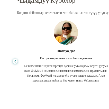
Чыдамдуу
Күбөлөр
Биздин бейтаптар келечектеги чоң байланышты түзүү үчүн д
Шандха Дас
Гастроэнтерология үчүн Бангладештен
да көп,
Бангладештен Индияга барганда дарыланууга жардам берген уулума
л тургай
жана GoMedii компаниясынын мыкты командасына ыраазычылык
зек жок,
билдирем. GoMedii тандоодо биз туура тандоо жасадык. Алар
ттим.
дарылангандан кийин да биз менен тыгыз байланышта