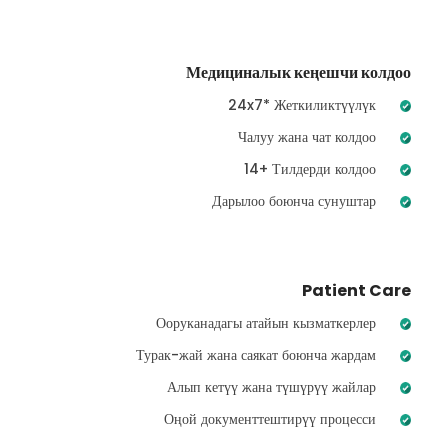
Медициналык кеңешчи колдоо
24x7* Жеткиликтүүлүк
Чалуу жана чат колдоо
14+ Тилдерди колдоо
Дарылоо боюнча сунуштар
Patient Care
Ооруканадагы атайын кызматкерлер
Турак-жай жана саякат боюнча жардам
Алып кетүү жана түшүрүү жайлар
Оңой документтештирүү процесси