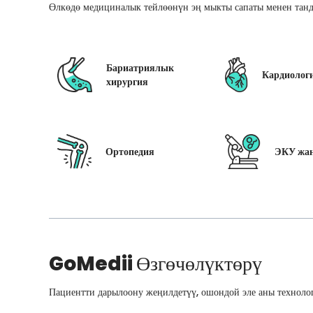
Өлкөдө медициналык тейлөөнүн эң мыкты сапаты менен танд
Бариатриялык
Кардиолог
хирургия
Ортопедия
ЭКУ жан
GoMedii
Өзгөчөлүктөрү
Пациентти дарылоону жеңилдетүү, ошондой эле аны технолог