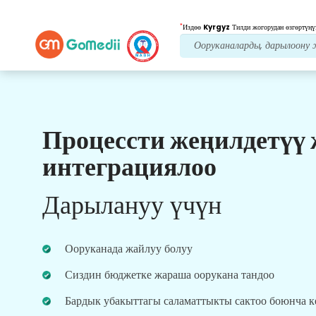
*
Издөө
Kyrgyz
Тилди жогорудан өзгөртүңү
Процессти жеңилдетүү
Биздин артыкчылыктар
интеграциялоо
Пост дарылоо
кам
көрүү
Дарылануу үчүн
Ар дайым көйгөйлөрүңүздү чечүү үчүн биздин
команда менен 24x7 медициналык жана
пациенттердин колдоосун алыңыз. Сиздин
Ооруканада жайлуу болуу
дарылоо муктаждыктарыңыз боюнча
үзгүлтүксүз жаңыртуулар.
Сиздин бюджетке жараша оорукана тандоо
Бардык убакыттагы саламаттыкты сактоо боюнча 