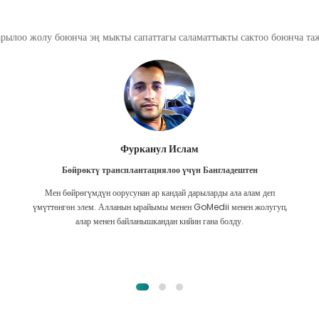
арылоо жолу боюнча эң мыкты сапаттагы саламаттыкты сактоо боюнча т
Фурканул Ислам
Бөйрөктү трансплантациялоо үчүн Бангладештен
Мен бөйрөгүмдүн оорусунан ар кандай дарыларды ала алам деп
үмүттөнгөн элем. Алланын ырайымы менен GoMedii менен жолугуп,
алар менен байланышкандан кийин гана болду.