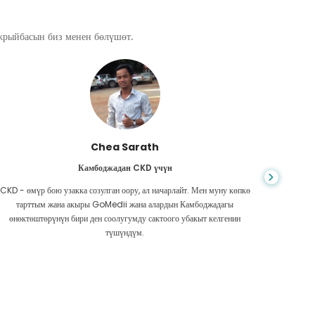
ажрыйбасын биз менен бөлүшөт.
Chea Sarath
Камбоджадан CKD үчүн
CKD - өмүр бою узакка созулган оору, ал начарлайт. Мен муну көпкө
Жашоо к
тарттым жана акыры GoMedii жана алардын Камбоджадагы
боордун
өнөктөштөрүнүн бири ден соолугумду сактоого убакыт келгенин
Акчам аз
түшүндүм.