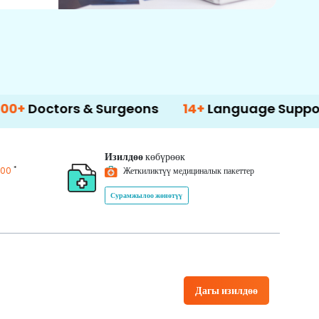
rs & Surgeons
14+
Language Support
5
Изилдөө
көбүрөөк
*
200
Жеткиликтүү медициналык пакеттер
Сурамжылоо жөнөтүү
Дагы изилдөө