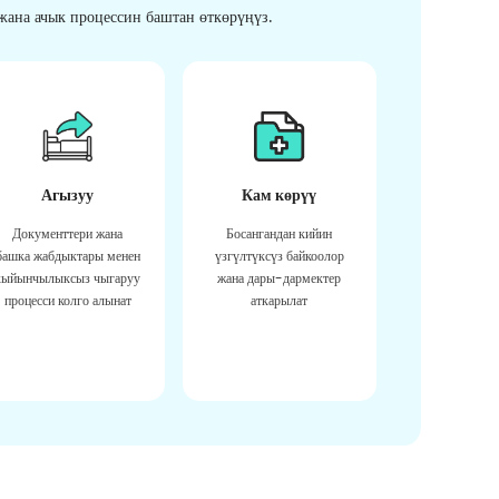
ана ачык процессин баштан өткөрүңүз.
Агызуу
Кам көрүү
Документтери жана
Босангандан кийин
башка жабдыктары менен
үзгүлтүксүз байкоолор
кыйынчылыксыз чыгаруу
жана дары-дармектер
процесси колго алынат
аткарылат