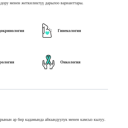
дору менен жеткиликтүү дарылоо варианттары.
докринология
Гинекология
рология
Онкология
арынын ар бир кадамында айкындуулук менен камсыз кылуу.