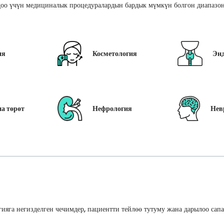
оо үчүн медициналык процедуралардын бардык мүмкүн болгон диапазон
ия
Косметология
Эн
а төрөт
Нефрология
Нев
ияга негизделген чечимдер, пациентти тейлөө тутуму жана дарылоо сап