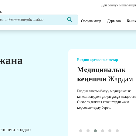
Ден соолук макалала
з.
Ооруканалар
Дарылоо
Кыз
 жана
Биздин артыкчылыктар
Медициналык
кеңешчи
Жардам
Биздин тажрыйбалуу медициналык
кеңешчилерден үзгүлтүксүз колдоо а
Сизге эң жакшы кеңештерди жана
көрсөтмөлөрдү берет.
кеңешчи колдоо