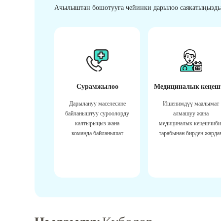
Ачылыштан бошотууга чейинки дарылоо саякатыңызды
Сурамжылоо
Медициналык кеңеш
Дарылануу маселесине
Ишенимдүү маалымат
байланыштуу суроолорду
алмашуу жана
калтырыңыз жана
медициналык кеңешчиби
команда байланышат
тарабынан бирден жарда