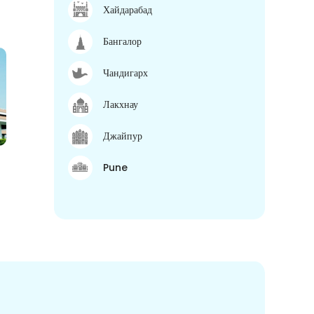
Хайдарабад
Бангалор
Чандигарх
Лакхнау
Джайпур
Pune