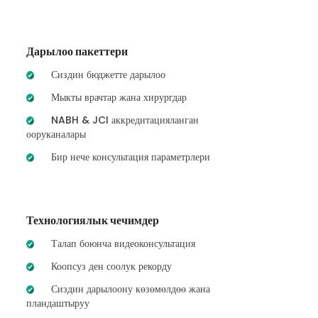
Дарылоо пакеттери
Сиздин бюджетте дарылоо
Мыкты врачтар жана хирургдар
NABH & JCI аккредитацияланган
ооруканалары
Бир нече консультация параметрлери
Технологиялык чечимдер
Талап боюнча видеоконсультация
Коопсуз ден соолук рекорду
Сиздин дарылоону көзөмөлдөө жана
пландаштыруу