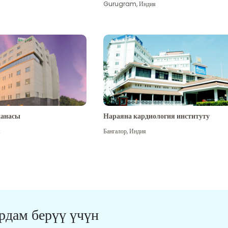
Gurugram
,
Индия
канасы
Нараяна кардиология институту
я
Бангалор
,
Индия
ардам берүү үчүн