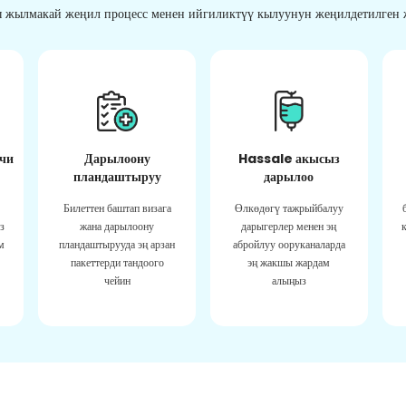
 жылмакай жеңил процесс менен ийгиликтүү кылуунун жеңилдетилген ж
чи
Дарылоону
Hassale акысыз
пландаштыруу
дарылоо
Билеттен баштап визага
Өлкөдөгү тажрыйбалуу
з
жана дарылоону
дарыгерлер менен эң
м
пландаштырууда эң арзан
абройлуу ооруканаларда
пакеттерди тандоого
эң жакшы жардам
чейин
алыңыз