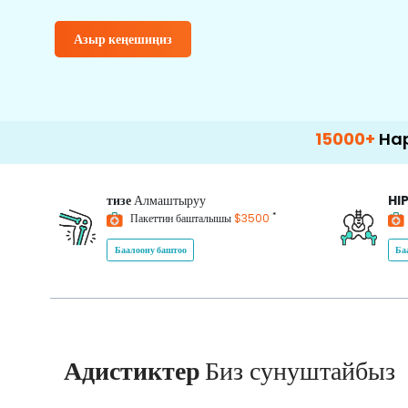
Азыр кеңешиңиз
15000+
Happy Patie
тизе
Алмаштыруу
HI
*
Пакеттин башталышы
$3500
Баалоону баштоо
Ба
Адистиктер
Биз сунуштайбыз