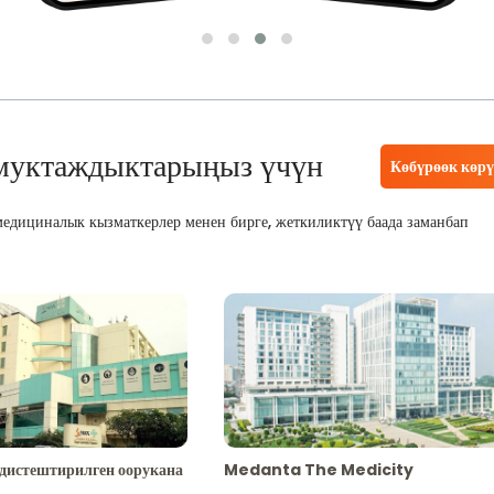
муктаждыктарыңыз үчүн
Көбүрөөк көр
едициналык кызматкерлер менен бирге, жеткиликтүү баада заманбап
адистештирилген оорукана
Medanta The Medicity