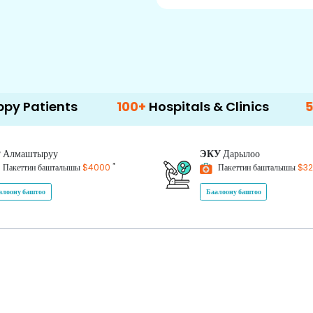
nts
100+
Hospitals & Clinics
500+
Docto
P
Алмаштыруу
ЭКУ
Дарылоо
*
Пакеттин башталышы
$4000
Пакеттин башталышы
$3
алоону баштоо
Баалоону баштоо