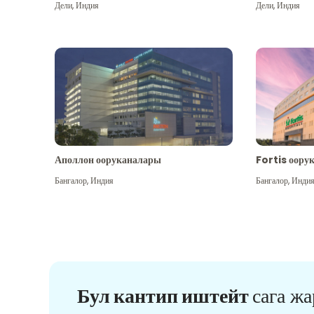
Дели
,
Индия
Дели
,
Индия
Аполлон ооруканалары
Fortis оору
Бангалор
,
Индия
Бангалор
,
Инди
Бул кантип иштейт
сага ж