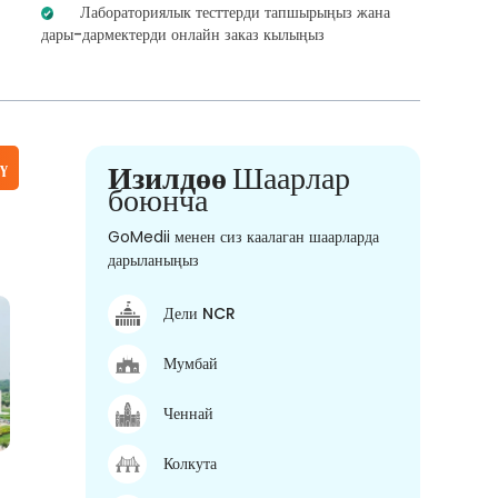
Лабораториялык тесттерди тапшырыңыз жана
дары-дармектерди онлайн заказ кылыңыз
үү
Изилдөө
Шаарлар
боюнча
GoMedii менен сиз каалаган шаарларда
дарыланыңыз
Дели NCR
Мумбай
Ченнай
Колкута