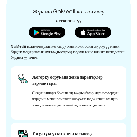
Жүктөө
GoMedii колдонмосу
жеткиликтүү
GoMedii колдонмосунда көз салуу жана мониторинг жүргүзүү менен
бардык медициналык муктаждыктарыңыз үчүн технологияга негизделген
бирдиктүү чечим.
Жогорку оорукана жана дарыгерлер
тармактары
Сиздин ишиңиз боюнча эң тажрыйбалуу дарыгерлердин
жардамы менен заманбап ооруканаларда кеңеш алыңыз
жана дарыланыңыз. арзан баада мыкты дарылоо.
Үзгүлтүксүз кеңешчи колдоосу