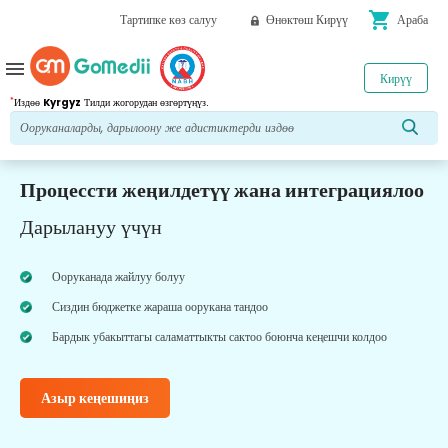
shopping_cart
Тартипке көз салуу
Өнөктөш Кирүү
Араба
menu
Кирүү
*
Издөө
Kyrgyz
Тилди жогорудан өзгөртүңүз.
Процессти жеңилдетүү жана интеграциялоо
Дарылануу үчүн
Ооруканада жайлуу болуу
Сиздин бюджетке жараша оорукана тандоо
Бардык убакыттагы саламаттыкты сактоо боюнча кеңешчи колдоо
Азыр кеңешиңиз