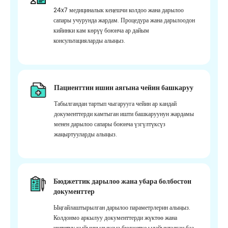
24x7 медициналык кеңешчи колдоо жана дарылоо
сапары учурунда жардам. Процедура жана дарылоодон
кийинки кам көрүү боюнча ар дайым
консультацияларды алыңыз.
Пациенттин ишин аягына чейин башкаруу
Табылгандан тартып чыгарууга чейин ар кандай
документтерди камтыган ишти башкаруунун жардамы
менен дарылоо сапары боюнча үзгүлтүксүз
жаңыртууларды алыңыз.
Бюджеттик дарылоо жана убара болбостон
документтер
Ыңгайлаштырылган дарылоо параметрлерин алыңыз.
Колдонмо аркылуу документтерди жүктөө жана
иштетүү кыйынчылыксыз бюджетке ылайыкталган баа