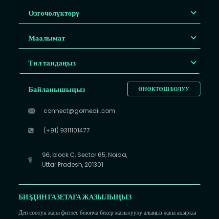
Өзгөчөлүктөрү
Маалымат
Тил тандаңыз
Байланышыңыз
ӨНӨКТӨШ БОЛУУ
connect@gomedii.com
(+91) 9311101477
96, block C, Sector 65, Noida,
Uttar Pradesh, 201301
БИЗДИН ГАЗЕТАГА ЖАЗЫЛЫҢЫЗ
Ден соолук жана фитнес боюнча бекер жазылууну алыңыз жана акыркы