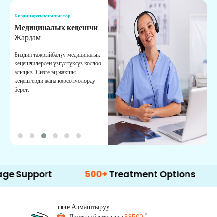
Биздин артыкчылыктар
Б
Медициналык кеңешчи
О
Жардам
К
Биздин тажрыйбалуу медициналык
Д
кеңешчилерден үзгүлтүксүз колдоо
ж
алыңыз. Сизге эң жакшы
р
кеңештерди жана көрсөтмөлөрдү
т
берет.
о
port
500+
Treatment Options
тизе
Алмаштыруу
*
Пакеттин башталышы
$3500