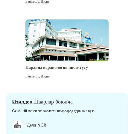
Бангалор
,
Индия
Нараяна кардиология институту
Бангалор
,
Индия
Изилдөө
Шаарлар боюнча
GoMedii менен сиз каалаган шаарларда дарыланыңыз
Дели NCR