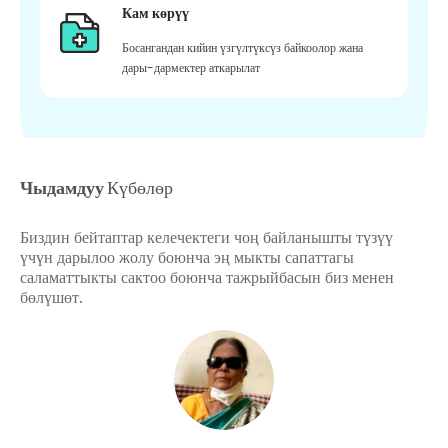
Кам көрүү
Босангандан кийин үзгүлтүксүз байкоолор жана
дары-дармектер аткарылат
Чыдамдуу
Күбөлөр
Биздин бейтаптар келечектеги чоң байланышты түзүү
үчүн дарылоо жолу боюнча эң мыкты сапаттагы
саламаттыкты сактоо боюнча тажрыйбасын биз менен
бөлүшөт.