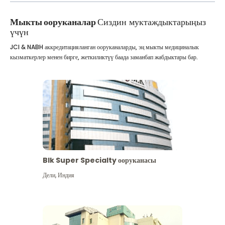
Мыкты ооруканалар
Сиздин муктаждыктарыңыз
үчүн
JCI & NABH аккредитацияланган ооруканаларды, эң мыкты медициналык
кызматкерлер менен бирге, жеткиликтүү баада заманбап жабдыктары бар.
Blk Super Specialty ооруканасы
Дели
,
Индия