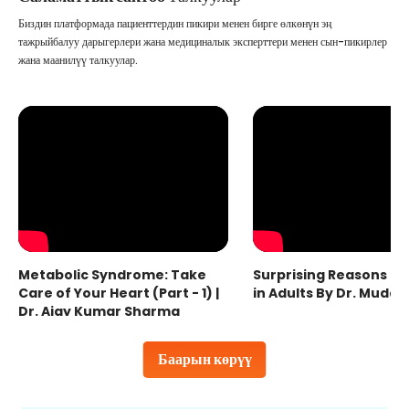
Биздин платформада пациенттердин пикири менен бирге өлкөнүн эң
тажрыйбалуу дарыгерлери жана медициналык эксперттери менен сын-пикирлер
жана маанилүү талкуулар.
Metabolic Syndrome: Take
Surprising Reasons fo
Care of Your Heart (Part - 1) |
in Adults By Dr. Mudas
Dr. Ajay Kumar Sharma
Баарын көрүү