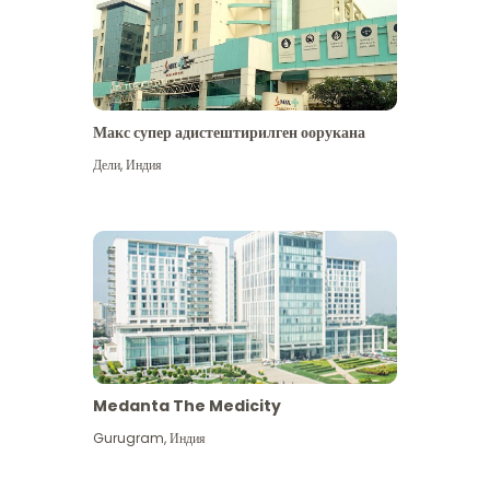
Макс супер адистештирилген оорукана
Дели
,
Индия
Medanta The Medicity
Gurugram
,
Индия