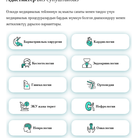
Өлкөдө медициналык тейлөөнүн эң мыкты сапаты менен тандоо үчүн
медициналык процедуралардын бардык мүмкүн болгон диапазондору менен
жеткиликтүү дарылоо варианттары.
Бариатриялык хирургия
Кардиология
Косметология
Эндокринология
Гинекология
Ортопедия
ЭКУ жана төрөт
Нефрология
Неврология
Онкология