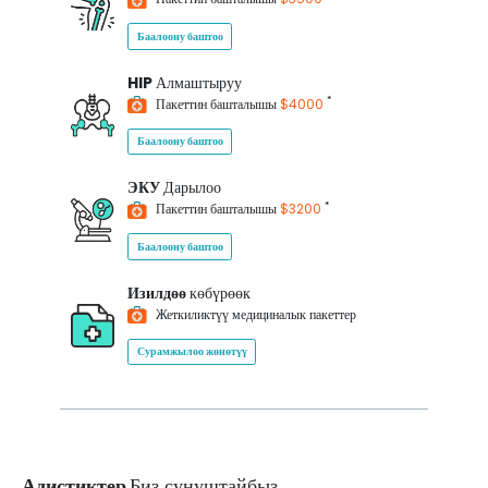
Баалоону баштоо
HIP
Алмаштыруу
*
Пакеттин башталышы
$4000
Баалоону баштоо
ЭКУ
Дарылоо
*
Пакеттин башталышы
$3200
Баалоону баштоо
Изилдөө
көбүрөөк
Жеткиликтүү медициналык пакеттер
Сурамжылоо жөнөтүү
Адистиктер
Биз сунуштайбыз