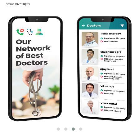
заказ кылыңыз