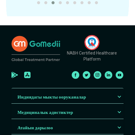
NABH Certified Healthcare
Platform
Индиядагы мыкты ооруканалар
Медициналык адистиктер
Атайын дарылоо