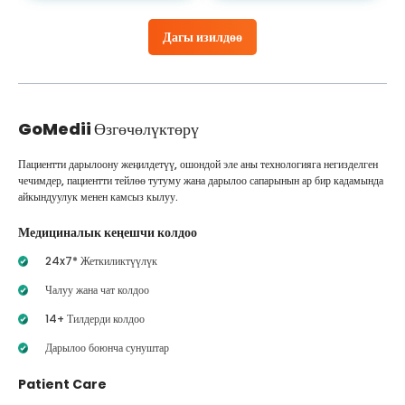
Дагы изилдөө
GoMedii
Өзгөчөлүктөрү
Пациентти дарылоону жеңилдетүү, ошондой эле аны технологияга негизделген
чечимдер, пациентти тейлөө тутуму жана дарылоо сапарынын ар бир кадамында
айкындуулук менен камсыз кылуу.
Медициналык кеңешчи колдоо
24x7* Жеткиликтүүлүк
Чалуу жана чат колдоо
14+ Тилдерди колдоо
Дарылоо боюнча сунуштар
Patient Care