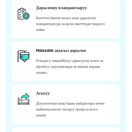
Дарылоону пландаштыруу
Билеттен баштап визага жана дарылоону
пландаштырууда эң арзан пакеттерди тандоого
чейин
Hassale акысыз дарылоо
Өлкөдөгү тажрыйбалуу дарыгерлер менен эң
абройлуу ооруканаларда эң жакшы жардам
алыңыз
Агызуу
Документтери жана башка жабдыктары менен
кыйынчылыксыз чыгаруу процесси колго
алынат