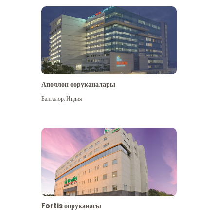
Аполлон ооруканалары
Көбүрөөк көрүү
Бангалор
,
Индия
Fortis ооруканасы