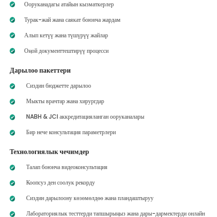
Ооруканадагы атайын кызматкерлер
Турак-жай жана саякат боюнча жардам
Алып кетүү жана түшүрүү жайлар
Оңой документтештирүү процесси
Дарылоо пакеттери
Сиздин бюджетте дарылоо
Мыкты врачтар жана хирургдар
NABH & JCI аккредитацияланган ооруканалары
Бир нече консультация параметрлери
Технологиялык чечимдер
Талап боюнча видеоконсультация
Коопсуз ден соолук рекорду
Сиздин дарылоону көзөмөлдөө жана пландаштыруу
Лабораториялык тесттерди тапшырыңыз жана дары-дармектерди онлайн