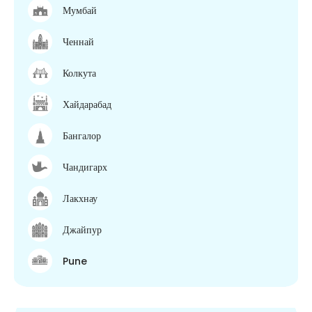
Мумбай
Ченнай
Колкута
Хайдарабад
Бангалор
Чандигарх
Лакхнау
Джайпур
Pune