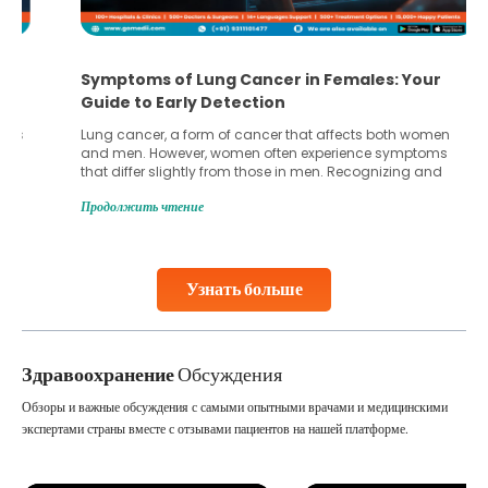
Symptoms of Lung Cancer in Females: Your
Guide to Early Detection
Lung cancer, a form of cancer that affects both women
and men. However, women often experience symptoms
that differ slightly from those in men. Recognizing and
understanding these unique signs can play a crucial role
Продолжить чтение
in detecting the disease early, which significantly
increases the chances of successful treatment. In
females, lung cancer symptoms sometimes
Continue Reading
Узнать больше
Здравоохранение
Обсуждения
Обзоры и важные обсуждения с самыми опытными врачами и медицинскими
экспертами страны вместе с отзывами пациентов на нашей платформе.