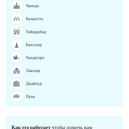
Ченнаи
Калькутта
Хайдарабад
Бангалор
Чандигарх
Лакхнау
Джайпур
Пуна
Как это работает
чтобы помочь вам