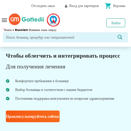
shopping_cart
Отследить заказ
Вход для партнеров
Корзина
menu
Войти
*
Поиск в
Russian
Изменить язык сверху.
Чтобы облегчить и интегрировать процесс
Для получения лечения
Комфортное пребывание в больнице
Выбор больницы в соответствии с вашим бюджетом
Постоянная поддержка консультанта по вопросам здравоохранения
Проконсультируйтесь сейчас