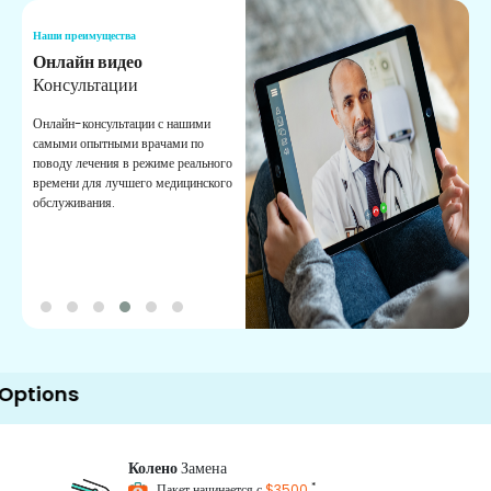
Наши преимущества
Н
Онлайн видео
М
Консультации
п
П
Онлайн-консультации с нашими
самыми опытными врачами по
З
поводу лечения в режиме реального
п
времени для лучшего медицинского
п
обслуживания.
к
п
s
Колено
Замена
*
Пакет начинается с
$3500