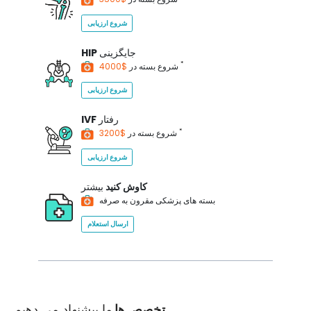
شروع ارزیابی
جایگزینی
HIP
*
$4000
شروع بسته در
شروع ارزیابی
رفتار
IVF
*
$3200
شروع بسته در
شروع ارزیابی
کاوش کنید
بیشتر
بسته های پزشکی مقرون به صرفه
ارسال استعلام
تخصص ها
ما پیشنهاد می دهیم