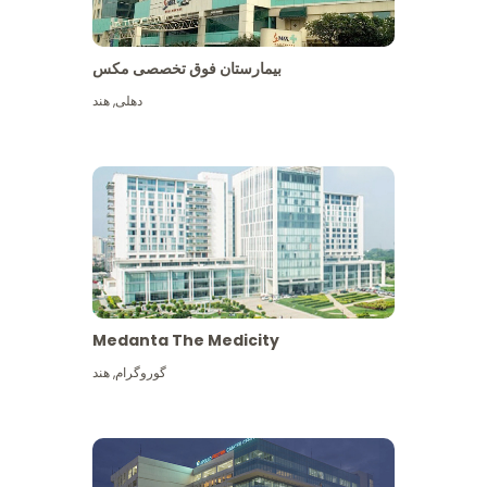
بیمارستان فوق تخصصی مکس
دهلی
,
هند
Medanta The Medicity
گوروگرام
,
هند