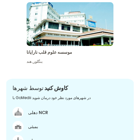
موسسه علوم قلب نارایانا
بنگلور
,
هند
کاوش کنید
توسط شهرها
با GoMedii در شهرهای مورد نظر خود درمان شوید
دهلی NCR
بمبئی