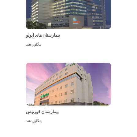
بیمارستان های آپولو
بنگلور
,
هند
بیشتر ببینید
بیمارستان فورتیس
بنگلور
,
هند