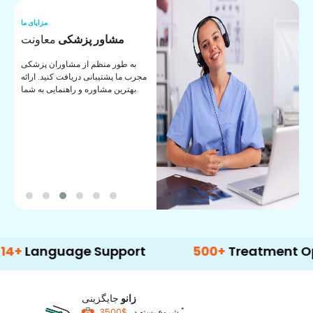
ما
مزایای ما
ا
مشاور پزشکی
معاونت
ن
به طور منظم از مشاوران پزشکی
ان
مجرب ما پشتیبانی دریافت کنید. ارائه
ی
بهترین مشاوره و راهنمایی به شما.
guage Support
500+
Treatment Options
زانو
جایگزینی
*
$3500
شروع بسته در