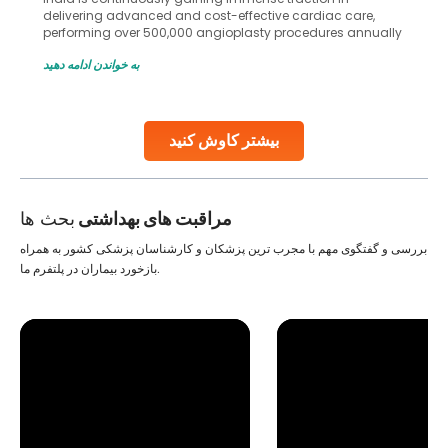
in advanced reproductive techniques like In Vitro
Fertilization (IVF) and intrauterine insemination (IUI). These
methods enable medical professionals to tackle fertility
به خواندن ادامه دهید
challenges and help couples achieve their dream of
parenthood. Skilled technicians collect sperm using
specialized procedures to ensure optimal quality. Once
collected, they process the
بیشتر کاوش کنید
Continue Reading
مراقبت های بهداشتی
بحث ها
بررسی و گفتگوی مهم با مجرب ترین پزشکان و کارشناسان پزشکی کشور به همراه
بازخورد بیماران در پلتفرم ما.