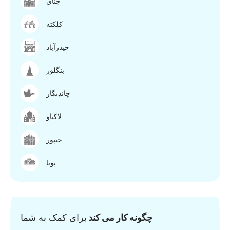
چنای
کلکته
حیدرآباد
بنگلور
چاندیگار
لاکناو
جیپور
پونا
چگونه کار می کند
برای کمک به شما