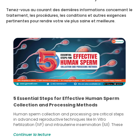
Tenez-vous au courant des dernières informations concernant le
traitement, les procédures, les conditions et autres exigences
pertinentes pour rendre votre vie plus saine et meilleure.
5 Essential Steps for Effective Human Sperm
Collection and Processing Methods
Human sperm collection and processing are critical steps
in advanced reproductive techniques like In Vitro
Fertilization (IVF) and intrauterine insemination (IUI). These
methods enable medical professionals to tackle fertility
Continuer la lecture
challenges and help couples achieve their dream of