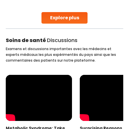
parenthood. Skilled technicians collect sperm using
specialized procedures to ensure optimal quality. Once
collected, they process the
Explore plus
Continue Reading
Soins de santé
Discussions
Examens et discussions importantes avec les médecins et
experts médicaux les plus expérimentés du pays ainsi que les
commentaires des patients sur notre plateforme.
Metabolic Syndrome: Take
Surprising Reasons fo