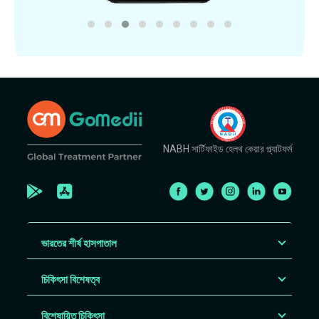
NABH সার্টিফাইড হেলথ কেয়ার প্ল্যাটফর্ম
ভারতের শীর্ষ হাসপাতাল
চিকিৎসা বিশেষত্ব
বিশেষায়িত চিকিৎসা