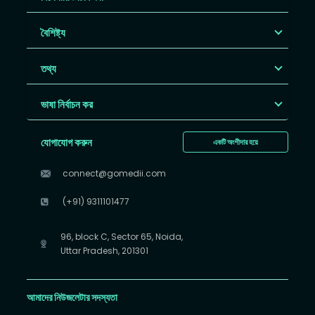
বৈশিষ্ট্য
তথ্য
ভাষা নির্বাচন কর
যোগাযোগ করুন
একটি অংশীদার হয়ে
connect@gomedii.com
(+91) 9311101477
96, block C, Sector 65, Noida,
Uttar Pradesh, 201301
আমাদের নিউজলেটার সদস্যতা