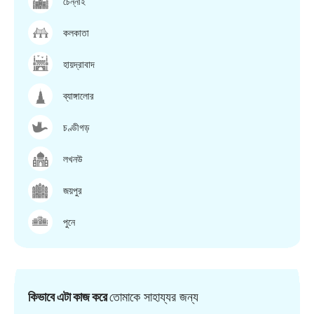
চেন্নাই
কলকাতা
হায়দ্রাবাদ
ব্যাঙ্গালোর
চণ্ডীগড়
লখনউ
জয়পুর
পুনে
কিভাবে এটা কাজ করে
তোমাকে সাহায্যর জন্য