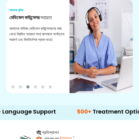
আমাদের সুবিধা
আম
মেডিকেল কাউন্সেলর
সহায়তা
অ
আমাদের অভিজ্ঞ মেডিকেল কাউন্সেলরদের কাছ
ভা
থেকে নিয়মিত সহায়তা পান। আপনাকে সর্বোত্তম
চি
পরামর্শ এবং দিকনির্দেশনা প্রদান করে।
ডা
age Support
500+
Treatment Options
হাঁটু
প্রতিস্থাপন
*
প্যাকেজ শুরু
$3500