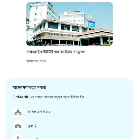
নারায়না ইনস্টিটিউট অফ কার্ডিয়াক সায়েন্সেস
ব্যাঙ্গালোর
,
ভারত
অন্বেষণ
শহর দ্বারা
GoMedii-এর মাধ্যমে আপনার পছন্দের শহরে চিকিৎসা নিন
দিল্লি এনসিআর
মুম্বাই