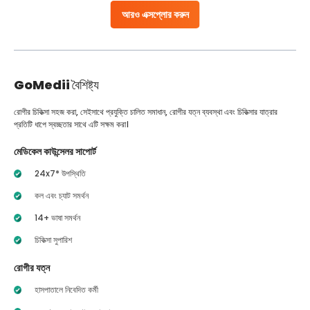
আরও এক্সপ্লোর করুন
GoMedii
বৈশিষ্ট্য
রোগীর চিকিত্সা সহজ করা, সেইসাথে প্রযুক্তি চালিত সমাধান, রোগীর যত্ন ব্যবস্থা এবং চিকিত্সার যাত্রার
প্রতিটি ধাপে স্বচ্ছতার সাথে এটি সক্ষম করা।
মেডিকেল কাউন্সেলর সাপোর্ট
24x7* উপস্থিতি
কল এবং চ্যাট সমর্থন
14+ ভাষা সমর্থন
চিকিত্সা সুপারিশ
রোগীর যত্ন
হাসপাতালে নিবেদিত কর্মী