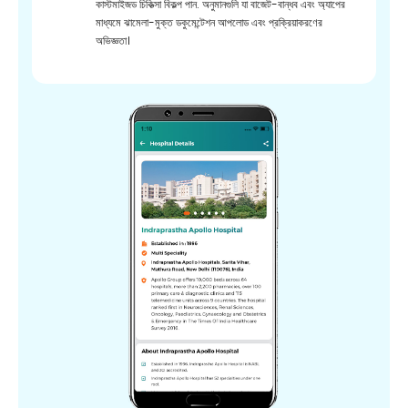
কাস্টমাইজড চিকিত্সা বিকল্প পান. অনুমানগুলি যা বাজেট-বান্ধব এবং অ্যাপের
মাধ্যমে ঝামেলা-মুক্ত ডকুমেন্টেশন আপলোড এবং প্রক্রিয়াকরণের
অভিজ্ঞতা।