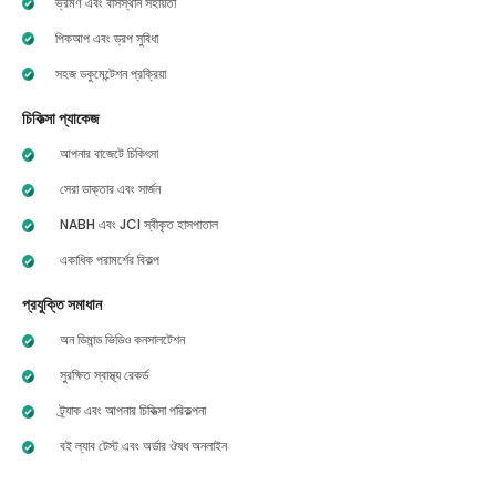
ভ্রমণ এবং বাসস্থান সহায়তা
পিকআপ এবং ড্রপ সুবিধা
সহজ ডকুমেন্টেশন প্রক্রিয়া
চিকিত্সা প্যাকেজ
আপনার বাজেটে চিকিৎসা
সেরা ডাক্তার এবং সার্জন
NABH এবং JCI স্বীকৃত হাসপাতাল
একাধিক পরামর্শের বিকল্প
প্রযুক্তি সমাধান
অন ডিমান্ড ভিডিও কনসালটেশন
সুরক্ষিত স্বাস্থ্য রেকর্ড
ট্র্যাক এবং আপনার চিকিত্সা পরিকল্পনা
বই ল্যাব টেস্ট এবং অর্ডার ঔষধ অনলাইন