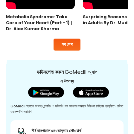
Metabolic Syndrome: Take
Surprising Reasons fo
Care of Your Heart (Part - 1) |
in Adults By Dr. Mudas
Dr. Ajay Kumar Sharma
সব দেখ
ডাউনলোড করুন
GoMedii অ্যাপ
এ উপলব্ধ
GoMedii অ্যাপে উপলব্ধ ট্র্যাকিং ও মনিটরিং সহ আপনার সমস্ত চিকিৎসা চাহিদার প্রযুক্তি-চালিত
ওয়ান-স্টপ সমাধান।
শীর্ষ হাসপাতাল এবং ডাক্তার নেটওয়ার্ক