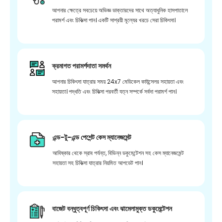
আপনার ক্ষেত্রে সবচেয়ে অভিজ্ঞ ডাক্তারদের সাথে অত্যাধুনিক হাসপাতালে
পরামর্শ এবং চিকিত্সা পান। একটি সাশ্রয়ী মূল্যের খরচে সেরা চিকিৎসা।
ক্রমাগত পরামর্শদাতা সমর্থন
আপনার চিকিৎসা যাত্রার সময় 24x7 মেডিকেল কাউন্সেলর সহায়তা এবং
সহায়তা। পদ্ধতি এবং চিকিত্সা পরবর্তী যত্ন সম্পর্কে সর্বদা পরামর্শ পান।
এন্ড-টু-এন্ড পেশেন্ট কেস ম্যানেজমেন্ট
আবিষ্কার থেকে স্রাব পর্যন্ত, বিভিন্ন ডকুমেন্টেশন সহ কেস ম্যানেজমেন্ট
সহায়তা সহ চিকিত্সা যাত্রার নিয়মিত আপডেট পান।
বাজেট বন্ধুত্বপূর্ণ চিকিৎসা এবং ঝামেলামুক্ত ডকুমেন্টেশন