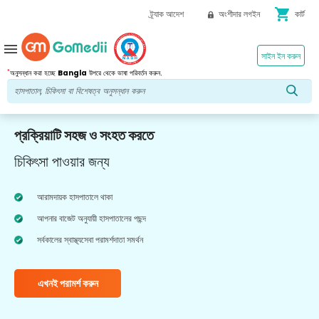
shopping_cart
ট্র্যাক আদেশ
অংশীদার লগইন
কার্ট
menu
সাইন ইন করুন
*
অনুসন্ধান করা হচ্ছে
Bangla
উপরে থেকে ভাষা পরিবর্তন করুন.
প্রক্রিয়াটি সহজ ও সংহত করতে
চিকিৎসা পাওয়ার জন্য
আরামদায়ক হাসপাতালে থাকা
আপনার বাজেট অনুযায়ী হাসপাতালের পছন্দ
সর্বকালের স্বাস্থ্যসেবা পরামর্শদাতা সমর্থন
এখনই পরামর্শ করুন