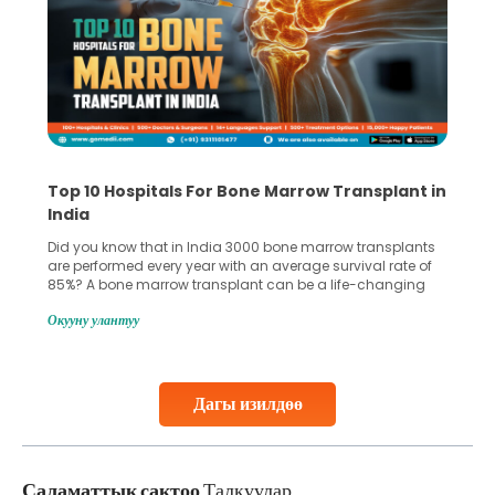
Top 10 Hospitals For Bone Marrow Transplant in
India
Did you know that in India 3000 bone marrow transplants
are performed every year with an average survival rate of
85%? A bone marrow transplant can be a life-changing
treatment for an individual, choosing the right hospital can
Окууну улантуу
make all the difference. India has some of the world’s
leading hospitals for bone marrow transplants.
Continue Reading
Дагы изилдөө
Саламаттык сактоо
Талкуулар