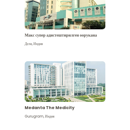
Макс супер адистештирилген оорукана
Дели
,
Индия
Medanta The Medicity
Gurugram
,
Индия