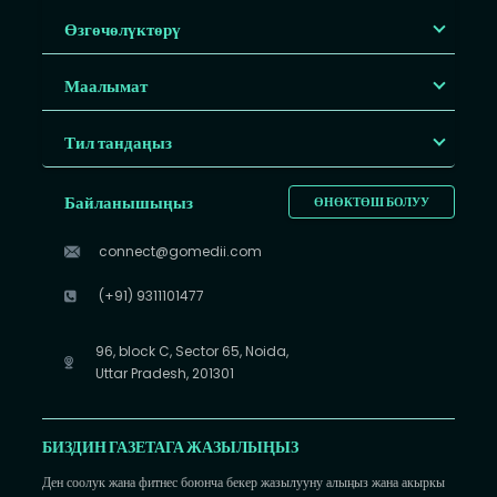
Өзгөчөлүктөрү
Маалымат
Тил тандаңыз
Байланышыңыз
ӨНӨКТӨШ БОЛУУ
connect@gomedii.com
(+91) 9311101477
96, block C, Sector 65, Noida,
Uttar Pradesh, 201301
БИЗДИН ГАЗЕТАГА ЖАЗЫЛЫҢЫЗ
Ден соолук жана фитнес боюнча бекер жазылууну алыңыз жана акыркы