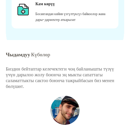
Кам көрүү
Босангандан кийин үзгүлтүксүз байкоолор жана
дары-дармектер аткарылат
Чыдамдуу
Күбөлөр
Биздин бейтаптар келечектеги чоң байланышты түзүү
үчүн дарылоо жолу боюнча эң мыкты сапаттагы
саламаттыкты сактоо боюнча тажрыйбасын биз менен
бөлүшөт.