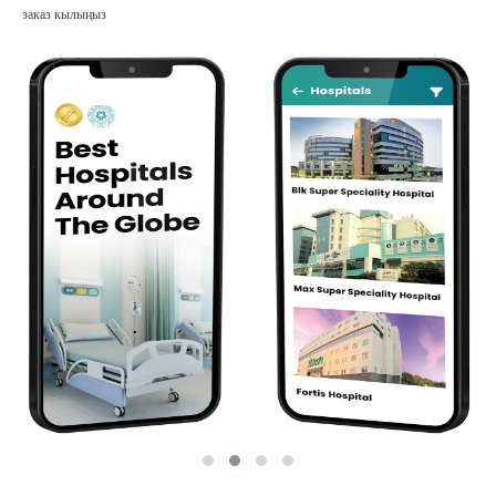
заказ кылыңыз