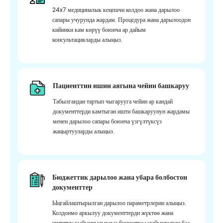
24x7 медициналык кеңешчи колдоо жана дарылоо
сапары учурунда жардам. Процедура жана дарылоодон
кийинки кам көрүү боюнча ар дайым
консультацияларды алыңыз.
Пациенттин ишин аягына чейин башкаруу
Табылгандан тартып чыгарууга чейин ар кандай
документтерди камтыган ишти башкаруунун жардамы
менен дарылоо сапары боюнча үзгүлтүксүз
жаңыртууларды алыңыз.
Бюджеттик дарылоо жана убара болбостон
документтер
Ыңгайлаштырылган дарылоо параметрлерин алыңыз.
Колдонмо аркылуу документтерди жүктөө жана
иштетүү кыйынчылыксыз бюджетке ылайыкталган баа