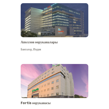
Аполлон ооруканалары
Көбүрөөк көрүү
Бангалор
,
Индия
Fortis ооруканасы