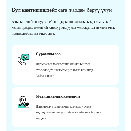
Бул кантип иштейт
сага жардам берүү үчүн
Ачылыштан бошотууга чейинки дарылоо саякатыңызды жылмакай
жеңил процесс менен ийгиликтүү кылуунун жеңилдетилген жана ачык
процессин баштан өткөрүңүз.
Сурамжылоо
Дарылануу маселесине байланыштуу
суроолорду калтырыңыз жана команда
байланышат
Медициналык кеңешчи
Ишенимдүү маалымат алмашуу жана
медициналык кеңешчибиз тарабынан бирден
жардам