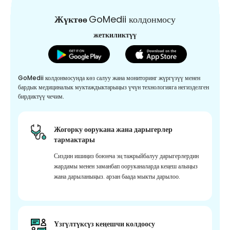
Жүктөө
GoMedii колдонмосу
жеткиликтүү
GoMedii колдонмосунда көз салуу жана мониторинг жүргүзүү менен
бардык медициналык муктаждыктарыңыз үчүн технологияга негизделген
бирдиктүү чечим.
Жогорку оорукана жана дарыгерлер
тармактары
Сиздин ишиңиз боюнча эң тажрыйбалуу дарыгерлердин
жардамы менен заманбап ооруканаларда кеңеш алыңыз
жана дарыланыңыз. арзан баада мыкты дарылоо.
Үзгүлтүксүз кеңешчи колдоосу