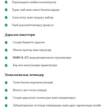
Ооруканадагы атайын кызматкерлер
Турак-жай жана саякат боюнча жардам
Алып кетүү жана түшүрүү жайлар
Оңой документтештирүү процесси
Дарылоо пакеттери
Сиздин бюджетте дарылоо
Мыкты врачтар жана хирургдар
NABH & JCI аккредитацияланган ооруканалары
Бир нече консультация параметрлери
Технологиялык чечимдер
Талап боюнча видеоконсультация
Коопсуз ден соолук рекорду
Сиздин дарылоону көзөмөлдөө жана пландаштыруу
Лабораториялык тесттерди тапшырыңыз жана дары-дармектерди онлайн