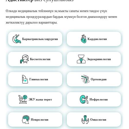
Өлкөдө медициналык тейлөөнүн эң мыкты сапаты менен тандоо үчүн
медициналык процедуралардын бардык мүмкүн болгон диапазондору менен
жеткиликтүү дарылоо варианттары.
Бариатриялык хирургия
Кардиология
Косметология
Эндокринология
Гинекология
Ортопедия
ЭКУ жана төрөт
Нефрология
Неврология
Онкология