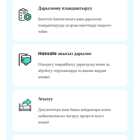
Дарылоону пландаштыруу
Билеттен баштап визага жана дарылоону
пландаштырууда эң арзан пакеттерди тандоого
чейин
Hassale акысыз дарылоо
Өлкөдөгү тажрыйбалуу дарыгерлер менен эң
абройлуу ооруканаларда эң жакшы жардам
алыңыз
Агызуу
Документтери жана башка жабдыктары менен
кыйынчылыксыз чыгаруу процесси колго
алынат