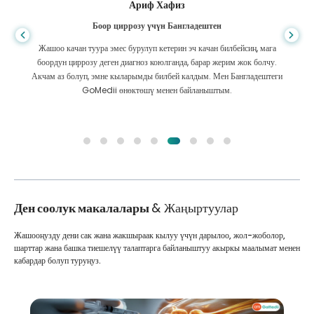
Ариф Хафиз
Боор циррозу үчүн Бангладештен
Жашоо качан туура эмес бурулуп кетерин эч качан билбейсиң, мага
боордун циррозу деген диагноз коюлганда, барар жерим жок болчу.
Акчам аз болуп, эмне кыларымды билбей калдым. Мен Бангладештеги
GoMedii өнөктөшү менен байланыштым.
Ден соолук макалалары
& Жаңыртуулар
Жашооңузду дени сак жана жакшыраак кылуу үчүн дарылоо, жол-жоболор,
шарттар жана башка тиешелүү талаптарга байланыштуу акыркы маалымат менен
кабардар болуп туруңуз.