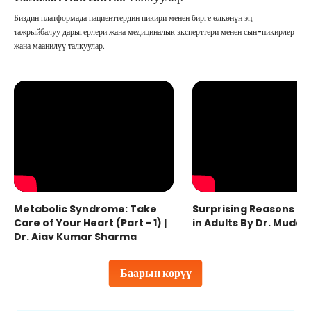
Биздин платформада пациенттердин пикири менен бирге өлкөнүн эң
тажрыйбалуу дарыгерлери жана медициналык эксперттери менен сын-пикирлер
жана маанилүү талкуулар.
Metabolic Syndrome: Take
Surprising Reasons fo
Care of Your Heart (Part - 1) |
in Adults By Dr. Mudas
Dr. Ajay Kumar Sharma
Баарын көрүү