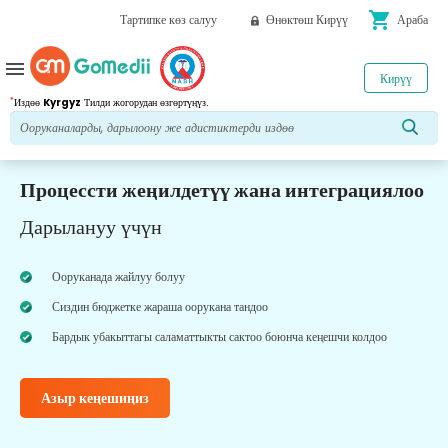
shopping_cart
Тартипке көз салуу
Өнөктөш Кирүү
Араба
menu
Кирүү
*
Издөө
Kyrgyz
Тилди жогорудан өзгөртүңүз.
Процессти жеңилдетүү жана интеграциялоо
Дарылануу үчүн
Ооруканада жайлуу болуу
Сиздин бюджетке жараша оорукана тандоо
Бардык убакыттагы саламаттыкты сактоо боюнча кеңешчи колдоо
Азыр кеңешиңиз