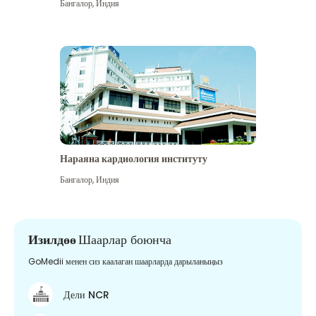
Бангалор
,
Индия
Нараяна кардиология институту
Бангалор
,
Индия
Изилдөө
Шаарлар боюнча
GoMedii менен сиз каалаган шаарларда дарыланыңыз
Дели NCR