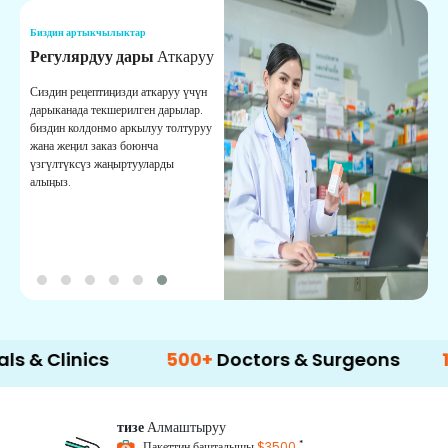
Биздин артыкчылыктар
Б
Регулярдуу дары
Аткаруу
С
Сиздин рецептиңизди аткаруу үчүн
Ы
дарыканада текшерилген дарылар.
ж
биздин колдонмо аркылуу толтуруу
м
жана жеңил заказ боюнча
с
үзгүлтүксүз жаңыртууларды
алыңыз.
inics
500+
Doctors & Surgeons
14+
Lan
тизе
Алмаштыруу
*
Пакеттин башталышы
$3500