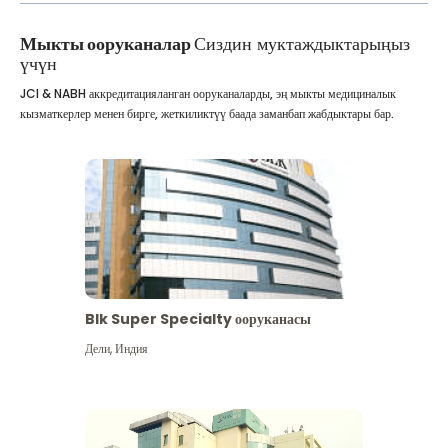
Мыкты ооруканалар
Сиздин муктаждыктарыңыз
үчүн
JCI & NABH аккредитацияланган ооруканаларды, эң мыкты медициналык
кызматкерлер менен бирге, жеткиликтүү баада заманбап жабдыктары бар.
Blk Super Specialty ооруканасы
Дели
,
Индия