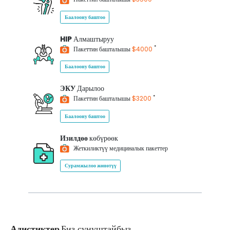
Баалоону баштоо
HIP
Алмаштыруу
*
Пакеттин башталышы
$4000
Баалоону баштоо
ЭКУ
Дарылоо
*
Пакеттин башталышы
$3200
Баалоону баштоо
Изилдөө
көбүрөөк
Жеткиликтүү медициналык пакеттер
Сурамжылоо жөнөтүү
Адистиктер
Биз сунуштайбыз