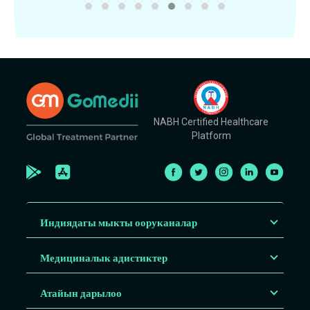
NABH Certified Healthcare
Platform
Индиядагы мыкты ооруканалар
Медициналык адистиктер
Атайын дарылоо