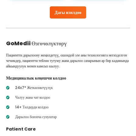
Дагы изилдөө
GoMedii
Өзгөчөлүктөрү
Пациентти дарылоону жеңилдетүү, ошондой эле аны технологияга негизделген
чечимдер, пациентти тейлөө тутуму жана дарылоо сапарынын ар бир кадамында
айкындуулук менен камсыз кылуу.
Медициналык кеңешчи колдоо
24x7* Жеткиликтүүлүк
Чалуу жана чат колдоо
14+ Тилдерди колдоо
Дарылоо боюнча сунуштар
Patient Care