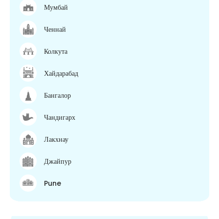
Мумбай
Ченнай
Колкута
Хайдарабад
Бангалор
Чандигарх
Лакхнау
Джайпур
Pune