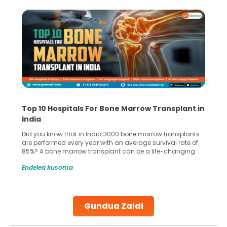
Top 10 Hospitals For Bone Marrow Transplant in
India
Did you know that in India 3000 bone marrow transplants
are performed every year with an average survival rate of
85%? A bone marrow transplant can be a life-changing
treatment for an individual, choosing the right hospital can
Endelea kusoma
make all the difference. India has some of the world’s
leading hospitals for bone marrow transplants.
Continue Reading
Gundua Zaidi