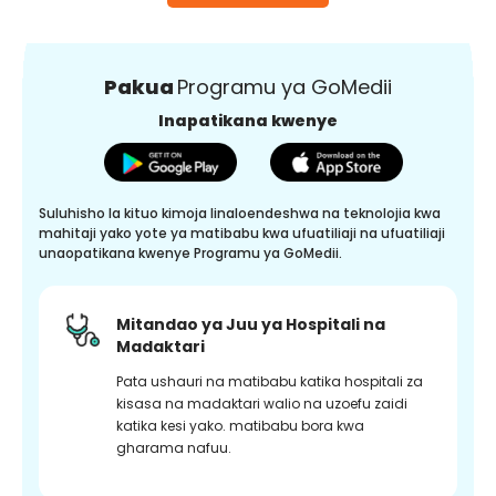
Pakua
Programu ya GoMedii
Inapatikana kwenye
Suluhisho la kituo kimoja linaloendeshwa na teknolojia kwa
mahitaji yako yote ya matibabu kwa ufuatiliaji na ufuatiliaji
unaopatikana kwenye Programu ya GoMedii.
Mitandao ya Juu ya Hospitali na
Madaktari
Pata ushauri na matibabu katika hospitali za
kisasa na madaktari walio na uzoefu zaidi
katika kesi yako. matibabu bora kwa
gharama nafuu.