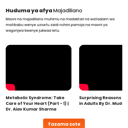
Huduma ya afya
Majadiliano
Maoni na majadiliano muhimu na madaktari na wataalam wa
matibabu wenye uzoefu zaidi nchini pamoja na maoni ya
wagonjwa kwenye jukwaa letu.
Metabolic Syndrome: Take
Surprising Reasons fo
Care of Your Heart (Part - 1) |
in Adults By Dr. Mudas
Dr. Ajay Kumar Sharma
Tazama zote