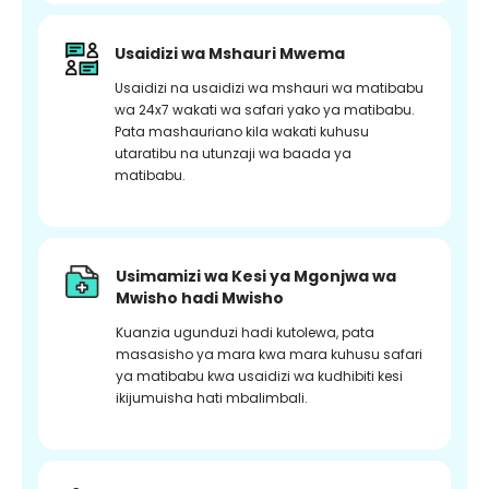
Usaidizi wa Mshauri Mwema
Usaidizi na usaidizi wa mshauri wa matibabu
wa 24x7 wakati wa safari yako ya matibabu.
Pata mashauriano kila wakati kuhusu
utaratibu na utunzaji wa baada ya
matibabu.
Usimamizi wa Kesi ya Mgonjwa wa
Mwisho hadi Mwisho
Kuanzia ugunduzi hadi kutolewa, pata
masasisho ya mara kwa mara kuhusu safari
ya matibabu kwa usaidizi wa kudhibiti kesi
ikijumuisha hati mbalimbali.