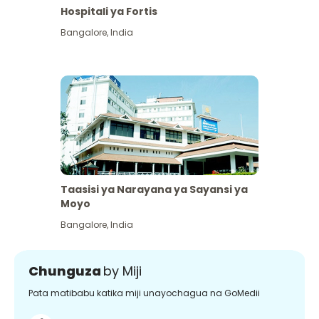
Hospitali ya Fortis
Bangalore
,
India
Taasisi ya Narayana ya Sayansi ya
Moyo
Bangalore
,
India
Chunguza
by Miji
Pata matibabu katika miji unayochagua na GoMedii