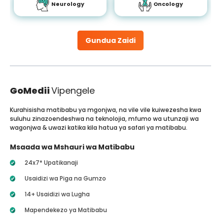
Neurology
Oncology
Gundua Zaidi
GoMedii
Vipengele
Kurahisisha matibabu ya mgonjwa, na vile vile kuiwezesha kwa
suluhu zinazoendeshwa na teknolojia, mfumo wa utunzaji wa
wagonjwa & uwazi katika kila hatua ya safari ya matibabu.
Msaada wa Mshauri wa Matibabu
24x7* Upatikanaji
Usaidizi wa Piga na Gumzo
14+ Usaidizi wa Lugha
Mapendekezo ya Matibabu