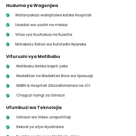
Huduma ya Wagonjwa
Wafanyakazi waliojitolea katika Hospitali
Usaidizi wa usafiri na malazi
Vifaa vya Kuchukua na Kuacha
Mchakato Rahisi wa Kuhifadhi Nyaraka
Vifurushi vya Matibabu
Matibabu katika bajeti yako
Madaktari na Madaktari Bora wa Upasuaji
NABH & Hospitali Zilizoidhinishwa na JCI
Chaguzi nyingi za Ushauri
Ufumbuzi wa Teknolojia
Ushauri wa Video unapohitaji
Rekodi ya afya iliyolindwa