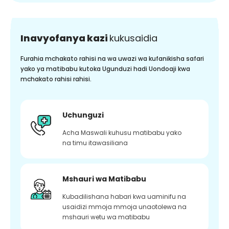
Inavyofanya kazi
kukusaidia
Furahia mchakato rahisi na wa uwazi wa kufanikisha safari
yako ya matibabu kutoka Ugunduzi hadi Uondoaji kwa
mchakato rahisi rahisi.
Uchunguzi
Acha Maswali kuhusu matibabu yako
na timu itawasiliana
Mshauri wa Matibabu
Kubadilishana habari kwa uaminifu na
usaidizi mmoja mmoja unaotolewa na
mshauri wetu wa matibabu