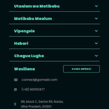
Utaalam wa Matibabu
Matibabu Maalum
Vipengele
Habari
Chagua Lugha
Wasiliana
KUWA MPENZI
connect@gomedii.com
(+91) 9311101477
96, block C, Sector 65, Noida,
Uttar Pradesh, 201301