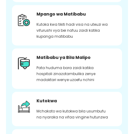
Mpango wa Matibabu
Kutoka kwa tikiti hadi visa na uteuzi wa
vifurushi vya bei nafuu zaidi katika
kupanga matibabu
Matibabu ya Bila Malipo
Pata huduma bora zaidi katika
hospitali zinazotambulika zenye
madaktari wenye uzoefu nchini
Kutokwa
Mchakato wa kutokwa bila usumbufu
na nyaraka na vifaa vingine hutunzwa