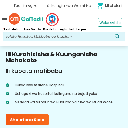
shopping_cart
Fuatilia Agizo
Kuingia kwa Washirika
Mkokoteni
menu
Weka sahihi
*
Inatafuta ndani
Swahili
Badilisha Lugha kutoka juu.
Ili Kurahisisha & Kuunganisha
Mchakato
Ili kupata matibabu
Kukaa kwa Starehe Hospitali
Uchaguzi wa hospitali kulingana na bajeti yako
Msaada wa Mshauri wa Huduma ya Afya wa Muda Wote
Shauriana Sasa