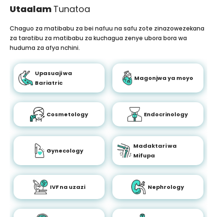
Utaalam
Tunatoa
Chaguo za matibabu za bei nafuu na safu zote zinazowezekana
za taratibu za matibabu za kuchagua zenye ubora bora wa
huduma za afya nchini.
Upasuaji wa
Magonjwa ya moyo
Bariatric
Cosmetology
Endocrinology
Madaktari wa
Gynecology
Mifupa
IVF na uzazi
Nephrology