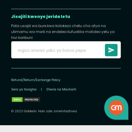
Jisajili kwenye jarida letu
Pata usajili wa bure kwa kidokezo chetu cha afya na
utimamu wa mwili na endelea kufuatilia matoleo yetu ya
hivi karibuni
Refund/Return/Exchange Policy
Sera ya faragha
|
Sheria na Masharti
© 2023 GoMedii. Haki zote zimehifadhiwa