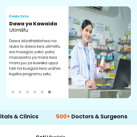
Faida Zetu
F
Dawa ya Kawaida
H
Utimilifu
H
h
Dawa zilizothibitishwa na
p
duka la dawa kwa utimilifu
U
wa maagizo yako. pata
masasisho ya mara kwa
mara juu ya kuweka upya
faili na kuagiza kwa urahisi
kupitia programu yetu.
Clinics
500+
Doctors & Surgeons
14+
La