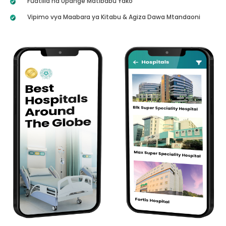
Fuatilia na Upange Matibabu Yako
Vipimo vya Maabara ya Kitabu & Agiza Dawa Mtandaoni