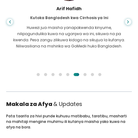
Arif Hafidh
Kutoka Bangladesh kwa Cirrhosis ya Ini
Huwezi jua maisha yanapokwenda kinyume,
nilipogundulika kuwa na ugonjwa wa ini, sikuwa na pa
kwenda. Pesa zangu zilikuwa kidogo na sikujua la kufanya.
Niliwasiliana na mshirika wa GoMedii huko Bangladesh.
Makala za Afya
& Updates
Pata taarifa za hivi punde kuhusu matibabu, taratibu, masharti
na mahitaji mengine muhimu ili kufanya maisha yako kuwa na
afya na bora.