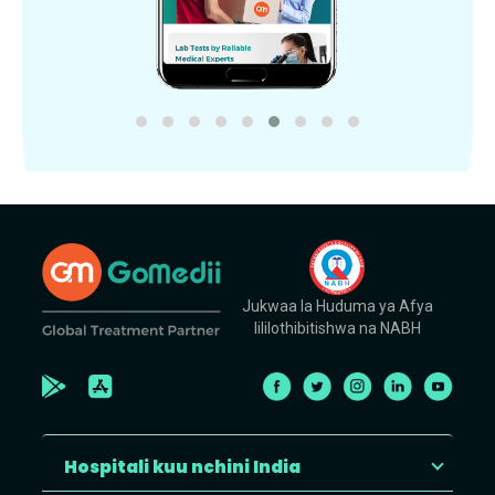
Jukwaa la Huduma ya Afya
lililothibitishwa na NABH
Hospitali kuu nchini India