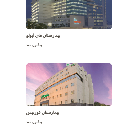
بیمارستان های آپولو
بنگلور
,
هند
بیشتر ببینید
بیمارستان فورتیس
بنگلور
,
هند