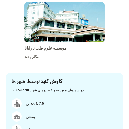
موسسه علوم قلب نارایانا
بنگلور
,
هند
کاوش کنید
توسط شهرها
با GoMedii در شهرهای مورد نظر خود درمان شوید
دهلی NCR
بمبئی