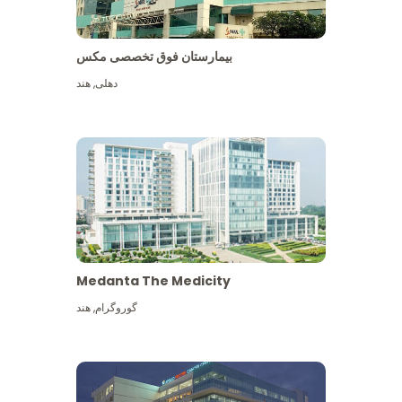
بیمارستان فوق تخصصی مکس
دهلی
,
هند
Medanta The Medicity
گوروگرام
,
هند