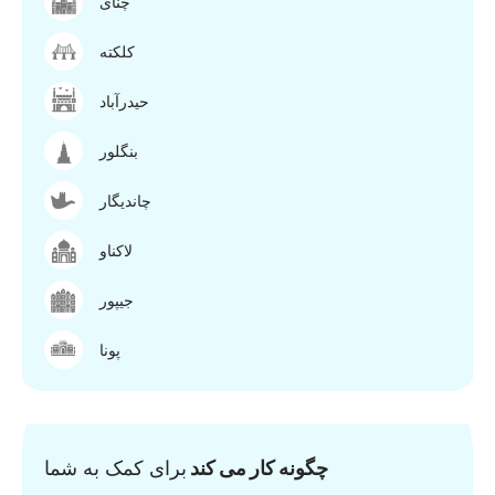
چنای
کلکته
حیدرآباد
بنگلور
چاندیگار
لاکناو
جیپور
پونا
چگونه کار می کند
برای کمک به شما