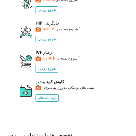
شروع ارزیابی
جایگزینی
HIP
*
$4000
شروع بسته در
شروع ارزیابی
رفتار
IVF
*
$3200
شروع بسته در
شروع ارزیابی
کاوش کنید
بیشتر
بسته های پزشکی مقرون به صرفه
ارسال استعلام
تخصص ها
ما پیشنهاد می دهیم