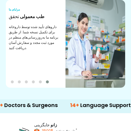
ما
مزایای ما
ی
طب معمولی
تحقق
ی
داروهای تأیید شده توسط داروخانه
ک
برای تکمیل نسخه شما. از طریق
برنامه ما به‌روزرسانی‌های منظم در
مورد ثبت مجدد و سفارش آسان
دریافت کنید.
rs & Surgeons
14+
Language Support
زانو
جایگزینی
*
$3500
شروع بسته در