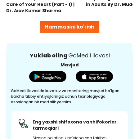
Care of Your Heart (Part - 1) |
in Adults By Dr. Mudas
Dr. Ajay Kumar Sharma
Hammasini ko'rish
Yuklab oling
GoMedii ilovasi
Mavjud
GoMedii ilovasida kuzatuv va monitoring mavjud bo'lgan
barcha tibbiy ehtiyojlaringiz uchun texnologiyaga
asoslangan bir martalik yechim.
Eng yaxshi shifoxona va shifokorlar
tarmoqlari
Sizning holatingiz bo'yicha eng tajribali