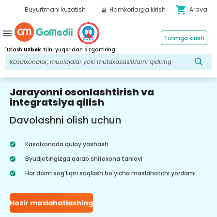
shopping_cart
Buyurtmani kuzatish
Hamkorlarga kirish
Arava
menu
Tizimga kirish
*
Izlash
Uzbek
Tilni yuqoridan o'zgartiring.
Jarayonni osonlashtirish va
integratsiya qilish
Davolashni olish uchun
Kasalxonada qulay yashash
Byudjetingizga qarab shifoxona tanlovi
Har doim sog'liqni saqlash bo'yicha maslahatchi yordami
Hozir maslahatlashing