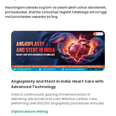
Hayotingizni yanada sog'lom va yaxshi qilish uchun davolanish,
protseduralar, shartlar va boshqa tegishli talablarga oid so'nggi
ma'lumotlardan xabardor bo'ling.
Angioplasty and Stent in India: Heart Care with
Advanced Technology
India is continuously gaining immense traction in
delivering advanced and cost-effective cardiac care,
performing over 500,000 angioplasty procedures annually
with a success rate exceeding 90%. Patients across the
O'qishni davom ettiring
globe are searching for treatments like angioplasty and