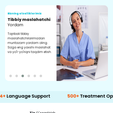
Bizning afzalliklarimiz
B
Tibbiy maslahatchi
O
Yordam
M
Tajribali tibbiy
S
maslahatchilarimizdan
y
muntazam yordam oling.
r
Sizga eng yaxshi maslahat
e
va yo'l-yo'riqni taqdim etish.
b
uage Support
500+
Treatment Options