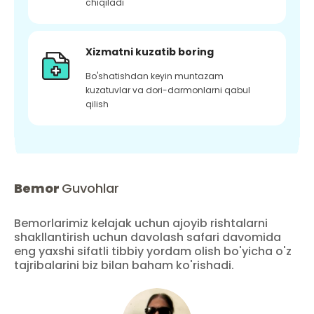
chiqiladi
Xizmatni kuzatib boring
Bo'shatishdan keyin muntazam
kuzatuvlar va dori-darmonlarni qabul
qilish
Bemor
Guvohlar
Bemorlarimiz kelajak uchun ajoyib rishtalarni
shakllantirish uchun davolash safari davomida
eng yaxshi sifatli tibbiy yordam olish bo'yicha o'z
tajribalarini biz bilan baham ko'rishadi.