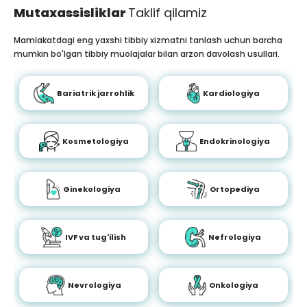
Mutaxassisliklar
Taklif qilamiz
Mamlakatdagi eng yaxshi tibbiy xizmatni tanlash uchun barcha
mumkin bo'lgan tibbiy muolajalar bilan arzon davolash usullari.
Bariatrik jarrohlik
Kardiologiya
Kosmetologiya
Endokrinologiya
Ginekologiya
Ortopediya
IVF va tug'ilish
Nefrologiya
Nevrologiya
Onkologiya