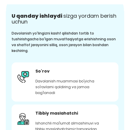
U qanday ishlaydi
sizga yordam berish
uchun
Davolanish yo'lingizni kashf qilishdan tortib to
tushirishgacha bo'lgan muvaffaqiyatga erishishning oson
va shaffof jarayonini silliq, oson jarayon bilan boshdan
kechiring.
So'rov
Davolanish muammosi bo'yicha
so'rovlarni qoldiring va jamoa
bog'lanadi
Tibbiy maslahatchi
Ishonchli ma'lumot almashinuvi va
tibbiy maslahatchimiz tomonidan