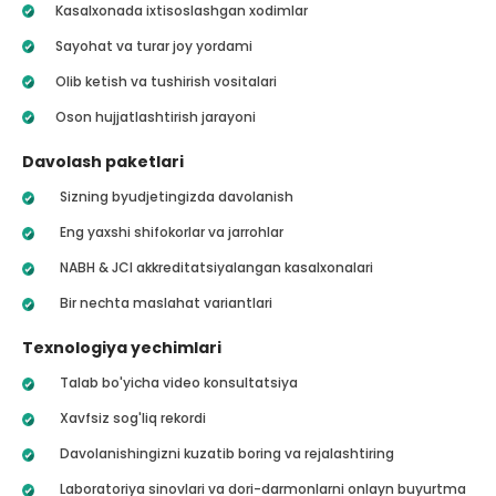
Kasalxonada ixtisoslashgan xodimlar
Sayohat va turar joy yordami
Olib ketish va tushirish vositalari
Oson hujjatlashtirish jarayoni
Davolash paketlari
Sizning byudjetingizda davolanish
Eng yaxshi shifokorlar va jarrohlar
NABH & JCI akkreditatsiyalangan kasalxonalari
Bir nechta maslahat variantlari
Texnologiya yechimlari
Talab bo'yicha video konsultatsiya
Xavfsiz sog'liq rekordi
Davolanishingizni kuzatib boring va rejalashtiring
Laboratoriya sinovlari va dori-darmonlarni onlayn buyurtma