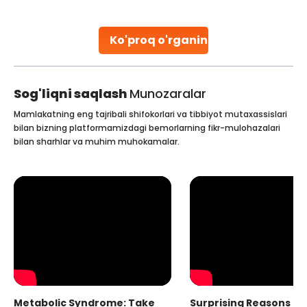
stent placement in Indian hospitals, owing to the
combination of high-quality care and affordability.
Studies, such as one published
Ko'proq o'rganing
Continue Reading
Sog'liqni saqlash
Munozaralar
Mamlakatning eng tajribali shifokorlari va tibbiyot mutaxassislari
bilan bizning platformamizdagi bemorlarning fikr-mulohazalari
bilan sharhlar va muhim muhokamalar.
Metabolic Syndrome: Take
Surprising Reasons fo