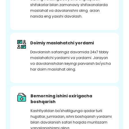
shifokorlar bilan zamonaviy shifoxonalarda
maslahat va davolanishni oling. arzon
narxda eng yaxshi davolash.
Doimiy maslahatchi yordami
Davolanish safaringiz davomida 24x7 tibbiy
maslahatchi yordami va yordami. Jarayon
va davolanishdan keyingi parvarish bo'yicha
har doim maslahat oling.
Bemorning ishini oxirigacha
boshqarish
Kashfiyotdan bo'shatilgunga qadar turli
hujjatlar, jumladan, ishni boshqarish yordami
bilan davolanish safari haqida muntazam
yangilanishlarni oling.