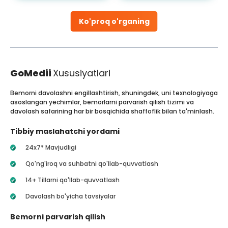
Ko'proq o'rganing
GoMedii
Xususiyatlari
Bemorni davolashni engillashtirish, shuningdek, uni texnologiyaga
asoslangan yechimlar, bemorlarni parvarish qilish tizimi va
davolash safarining har bir bosqichida shaffoflik bilan ta'minlash.
Tibbiy maslahatchi yordami
24x7* Mavjudligi
Qo'ng'iroq va suhbatni qo'llab-quvvatlash
14+ Tillarni qo'llab-quvvatlash
Davolash bo'yicha tavsiyalar
Bemorni parvarish qilish