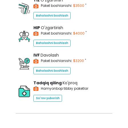
Tiz
O'zgartirish
*
Paket boshlanishi:
$3500
Baholashni boshlash
HIP
O'zgartirish
*
Paket boshlanishi:
$4000
Baholashni boshlash
IVF
Davolash
*
Paket boshlanishi:
$3200
Baholashni boshlash
Tadqiq qiling
Ko'proq
Hamyonbop tibbiy paketlar
So'rov yuborish