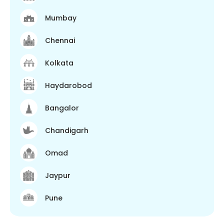
Mumbay
Chennai
Kolkata
Haydarobod
Bangalor
Chandigarh
Omad
Jaypur
Pune