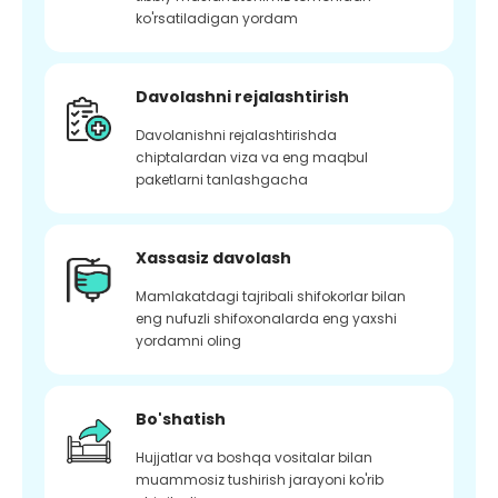
ko'rsatiladigan yordam
Davolashni rejalashtirish
Davolanishni rejalashtirishda
chiptalardan viza va eng maqbul
paketlarni tanlashgacha
Xassasiz davolash
Mamlakatdagi tajribali shifokorlar bilan
eng nufuzli shifoxonalarda eng yaxshi
yordamni oling
Bo'shatish
Hujjatlar va boshqa vositalar bilan
muammosiz tushirish jarayoni ko'rib