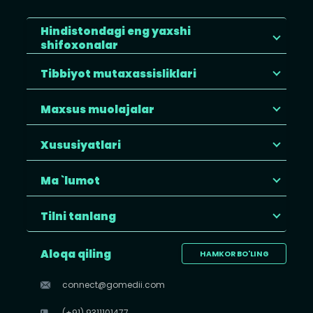
Hindistondagi eng yaxshi
shifoxonalar
Tibbiyot mutaxassisliklari
Maxsus muolajalar
Xususiyatlari
Ma `lumot
Tilni tanlang
Aloqa qiling
HAMKOR BO'LING
connect@gomedii.com
(+91) 9311101477