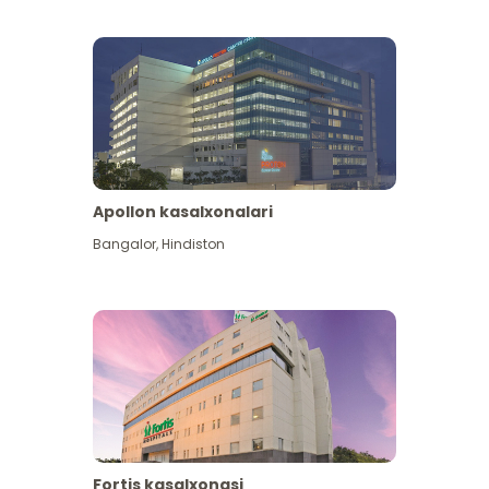
Apollon kasalxonalari
Koʻproq koʻrish
Bangalor
,
Hindiston
Fortis kasalxonasi