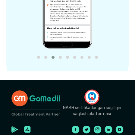
NABH sertifikatlangan sog'liqni
saqlash platformasi