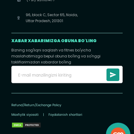
96, block C, Sector 65, Noida,
Uttar Pradesh, 201301
XABAR XABARIMIZGA OBUNA BO'LING
Bizning sog'liqni saqlash va fitnes bo'yicha
maslahatimizga bepul obuna bo'ling va so'nggi
takliflarimizdan xabardor bo'ling
Refund/Return/Exchange Policy
Maxfiylik siyosati
|
Foydalanish shartlari