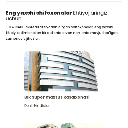
Eng yaxshi shifoxonalar
Ehtiyojlaringiz
uchun
JCI & NABH akkreditatsiyadan o'tgan shifoxonalar, eng yaxshi
tibbiy xodimlar bilan bir qatorda arzon narxlarda mavjud bo'lgan
zamonaviy jihozlar.
Blk Super maxsus kasalxonasi
Dehli
,
Hindiston