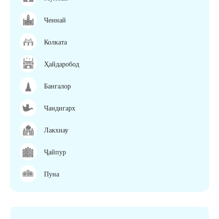
Ченнай
Колката
Ҳайдаробод
Бангалор
Чандигарх
Лакхнау
Ҷайпур
Пуна