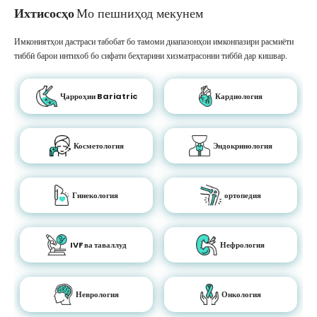
Ихтисосҳо
Мо пешниҳод мекунем
Имкониятҳои дастраси табобат бо тамоми диапазонҳои имконпазири расмиёти
тиббӣ барои интихоб бо сифати беҳтарини хизматрасонии тиббӣ дар кишвар.
Ҷарроҳии Bariatric
Кардиология
Косметология
Эндокринология
Гинекология
ортопедия
IVF ва таваллуд
Нефрология
Неврология
Онкология