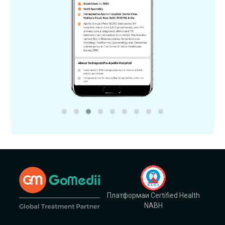
Платформаи Certified Health
NABH