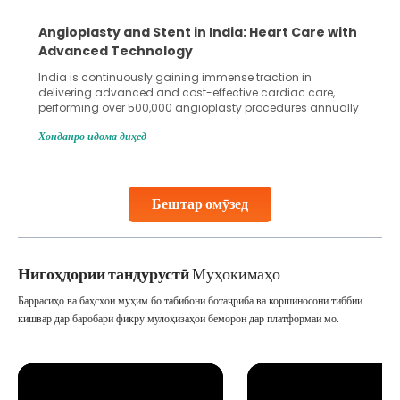
Angioplasty and Stent in India: Heart Care with
Advanced Technology
India is continuously gaining immense traction in
delivering advanced and cost-effective cardiac care,
performing over 500,000 angioplasty procedures annually
with a success rate exceeding 90%. Patients across the
Хонданро идома диҳед
globe are searching for treatments like angioplasty and
stent placement in Indian hospitals, owing to the
combination of high-quality care and affordability.
Studies, such as one published
Бештар омӯзед
Continue Reading
Нигоҳдории тандурустӣ
Муҳокимаҳо
Баррасиҳо ва баҳсҳои муҳим бо табибони ботаҷриба ва коршиносони тиббии
кишвар дар баробари фикру мулоҳизаҳои беморон дар платформаи мо.