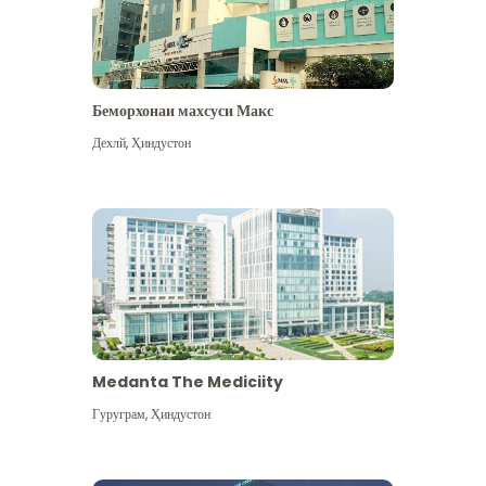
Беморхонаи махсуси Макс
Дехлй
,
Ҳиндустон
Medanta The Mediciity
Гуруграм
,
Ҳиндустон