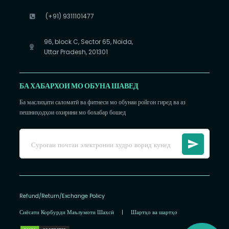
(+91) 9311101477
96, block C, Sector 65, Noida,
Uttar Pradesh, 201301
БА ХАБАРХОИ МО ОБУНА ШАВЕД
Ба маслиҳати саломатӣ ва фитнеси мо обунаи ройгон гиред ва аз
пешниҳодҳои охирини мо бохабар бошед
Refund/Return/Exchange Policy
Сиёсати Корбурди Маълумоти Шахсӣ
|
Шартҳо ва шартҳо