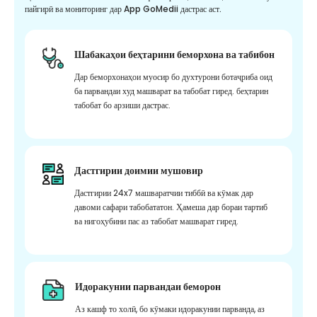
пайгирӣ ва мониторинг дар App GoMedii дастрас аст.
Шабакаҳои беҳтарини беморхона ва табибон
Дар беморхонаҳои муосир бо духтурони ботаҷриба оид
ба парвандаи худ машварат ва табобат гиред. беҳтарин
табобат бо арзиши дастрас.
Дастгирии доимии мушовир
Дастгирии 24x7 машваратчии тиббӣ ва кӯмак дар
давоми сафари табобататон. Ҳамеша дар бораи тартиб
ва нигоҳубини пас аз табобат машварат гиред.
Идоракунии парвандаи беморон
Аз кашф то холӣ, бо кӯмаки идоракунии парванда, аз