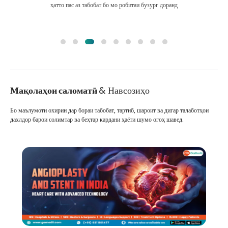
ҳатто пас аз табобат бо мо робитаи бузург доранд
Мақолаҳои саломатӣ
& Навсозиҳо
Бо маълумоти охирин дар бораи табобат, тартиб, шароит ва дигар талаботҳои
дахлдор барои солимтар ва беҳтар кардани ҳаёти шумо огоҳ шавед.