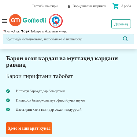
shopping_cart
Тартиби пайгирӣ
Воридшавии шарикон
Ароба
menu
Даромад
*
Ҷустуҷӯ дар
Tajik
Забонро аз боло иваз кунед.
Барои осон кардан ва муттаҳид кардани
раванд
Барои гирифтани табобат
Истгоҳи бароҳат дар беморхона
Интихоби беморхона мувофиқи буҷаи шумо
Дастгирии ҳама вақт дар соҳаи тандурустӣ
Ҳоло машварат кунед