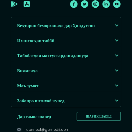
Беҳтарин беморхонаҳо дар Ҳиндустон
Ихтисосҳои тиббӣ
Табобатҳои махсусгардонидашуда
Вижагиҳо
Маълумот
Забонро интихоб кунед
Дар тамос шавед
ШАРИК ШАВЕД
connect@gomedii.com