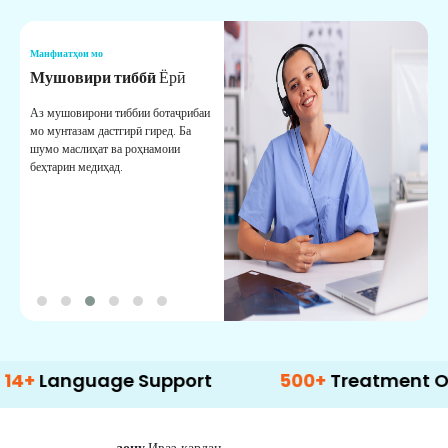
Манфиатҳои мо
М
Мушовири тиббӣ
Ёрӣ
В
М
Аз мушовирони тиббии ботаҷрибаи
мо мунтазам дастгирӣ гиред. Ба
М
шумо маслиҳат ва роҳнамоии
б
беҳтарин медиҳад.
д
б
nguage Support
500+
Treatment Options