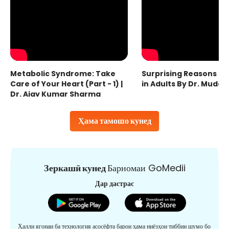
Metabolic Syndrome: Take
Surprising Reasons fo
Care of Your Heart (Part - 1) |
in Adults By Dr. Mudas
Dr. Ajay Kumar Sharma
Ҳама тамошо кунед
Зеркашӣ кунед
Барномаи GoMedii
Дар дастрас
Ҳалли ягонаи ба технология асосёфта барои ҳама ниёзҳои тиббии шумо бо