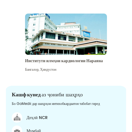
Институти илмҳои кардиологии Нараяна
Бангалор
,
Ҳиндустон
Кашф кунед
аз ҷониби шаҳрҳо
Бо GoMedii дар шаҳрҳои интихобкардаатон табобат гиред
Деҳлӣ NCR
Мумбай