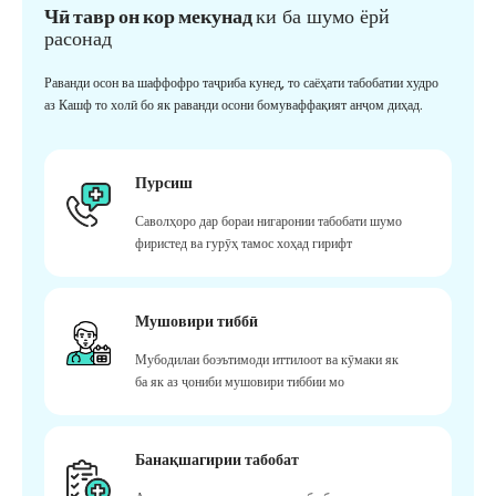
Чӣ тавр он кор мекунад
ки ба шумо ёрй
расонад
Раванди осон ва шаффофро таҷриба кунед, то саёҳати табобатии худро
аз Кашф то холӣ бо як раванди осони бомуваффақият анҷом диҳад.
Пурсиш
Саволҳоро дар бораи нигаронии табобати шумо
фиристед ва гурӯҳ тамос хоҳад гирифт
Мушовири тиббӣ
Мубодилаи боэътимоди иттилоот ва кӯмаки як
ба як аз ҷониби мушовири тиббии мо
Банақшагирии табобат