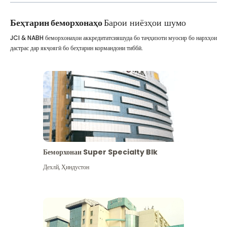
Беҳтарин беморхонаҳо
Барои ниёзҳои шумо
JCI & NABH беморхонаҳои аккредитатсияшуда бо таҷҳизоти муосир бо нархҳои
дастрас дар якҷоягӣ бо беҳтарин кормандони тиббӣ.
Беморхонаи Super Specialty Blk
Дехлй
,
Ҳиндустон