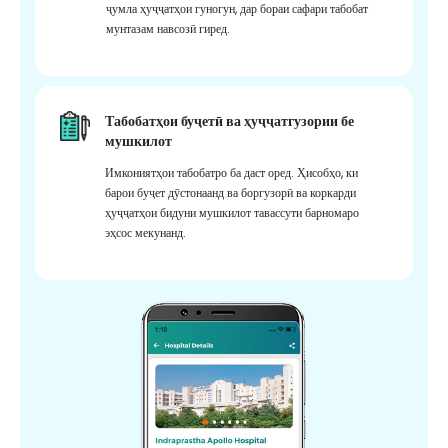
ҷумла ҳуҷҷатҳои гуногун, дар бораи сафари табобат
мунтазам навсозӣ гиред.
Табобатҳои буҷетӣ ва ҳуҷҷатгузории бе
мушкилот
Имкониятҳои табобатро ба даст оред. Ҳисобҳо, ки
барои буҷет дӯстонаанд ва боргузорӣ ва коркарди
ҳуҷҷатҳои бидуни мушкилот тавассути барномаро
эҳсос мекунанд.