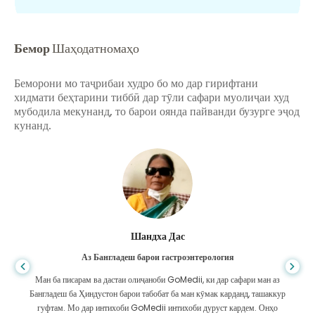
Бемор
Шаҳодатномаҳо
Беморони мо таҷрибаи худро бо мо дар гирифтани
хидмати беҳтарини тиббӣ дар тӯли сафари муолиҷаи худ
мубодила мекунанд, то барои оянда пайванди бузурге эҷод
кунанд.
Шандха Дас
Аз Бангладеш барои гастроэнтерология
Ман ба писарам ва дастаи олиҷаноби GoMedii, ки дар сафари ман аз
Бангладеш ба Ҳиндустон барои табобат ба ман кӯмак карданд, ташаккур
гуфтам. Мо дар интихоби GoMedii интихоби дуруст кардем. Онҳо