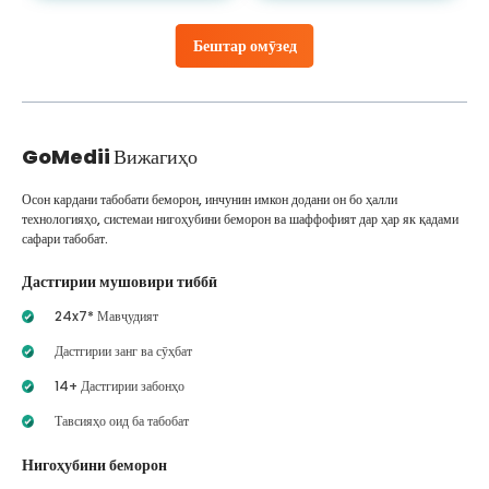
Бештар омӯзед
GoMedii
Вижагиҳо
Осон кардани табобати беморон, инчунин имкон додани он бо ҳалли
технологияҳо, системаи нигоҳубини беморон ва шаффофият дар ҳар як қадами
сафари табобат.
Дастгирии мушовири тиббӣ
24x7* Мавҷудият
Дастгирии занг ва сӯҳбат
14+ Дастгирии забонҳо
Тавсияҳо оид ба табобат
Нигоҳубини беморон