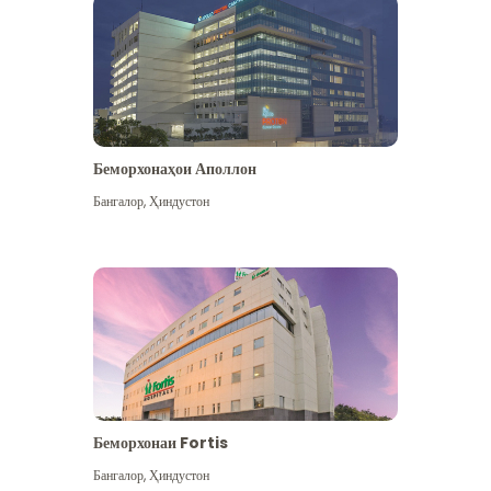
Беморхонаҳои Аполлон
Бангалор
,
Ҳиндустон
Бештар дидан
Беморхонаи Fortis
Бангалор
,
Ҳиндустон