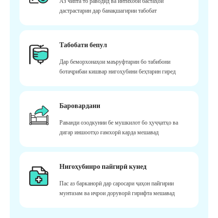
Аз чипта то раводид ва интихоби бастаҳои
дастрастарин дар банақшагирии табобат
Табобати бепул
Дар беморхонаҳои маъруфтарин бо табибони
ботаҷрибаи кишвар нигоҳубини беҳтарин гиред
Баровардани
Раванди озодкунии бе мушкилот бо ҳуҷҷатҳо ва
дигар иншоотҳо ғамхорӣ карда мешавад
Нигоҳубинро пайгирӣ кунед
Пас аз барканорӣ дар саросари ҷаҳон пайгирии
мунтазам ва иҷрои доруворӣ гирифта мешавад