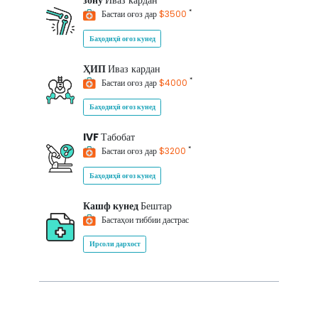
зону
Иваз кардан
*
Бастаи оғоз дар
$3500
Баҳодиҳӣ оғоз кунед
ҲИП
Иваз кардан
*
Бастаи оғоз дар
$4000
Баҳодиҳӣ оғоз кунед
IVF
Табобат
*
Бастаи оғоз дар
$3200
Баҳодиҳӣ оғоз кунед
Кашф кунед
Бештар
Бастаҳои тиббии дастрас
Ирсоли дархост