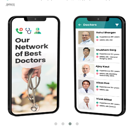
диҳед