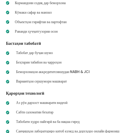
Кормандони содиқ дар беморхона
Кӯмаки сафар ва манзил
Объектҳои гирифтан ва партофтан
Раванди ҳуҷҷатгузории осон
Бастаҳои табобатӣ
Табобат дар буҷаи шумо
Беҳтарин табибон ва ҷарроҳон
Беморхонаҳои аккредитатсияшудаи NABH & JCI
Вариантҳои сершумори машварат
Қарорҳои технологӣ
Аз рӯи дархост машварати видеоӣ
Сабти саломатии бехатар
Табобати худро пайгирӣ ва ба нақша гиред
Санҷишҳои лабораториро китоб кунед ва доруҳоро онлайн фармоиш