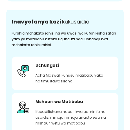
Inavyofanya kazi
kukusaidia
Furahia mchakato rahisi na wa uwazi wa kufanikisha safari
yako ya matibabu kutoka Ugunduzi hadi Uondoaji kwa
mchakato rahisi rahisi.
Uchunguzi
Acha Maswali kuhusu matibabu yako
na timu itawasiliana
Mshauri wa Matibabu
Kubadilishana habari kwa uaminifu na
usaidizi mmoja mmoja unaotolewa na
mshauri wetu wa matibabu