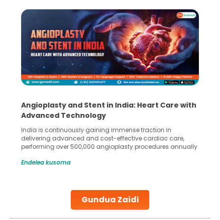
Angioplasty and Stent in India: Heart Care with
Advanced Technology
India is continuously gaining immense traction in
delivering advanced and cost-effective cardiac care,
performing over 500,000 angioplasty procedures annually
with a success rate exceeding 90%. Patients across the
Endelea kusoma
globe are searching for treatments like angioplasty and
stent placement in Indian hospitals, owing to the
combination of high-quality care and affordability.
Studies, such as one published
Gundua Zaidi
Continue Reading