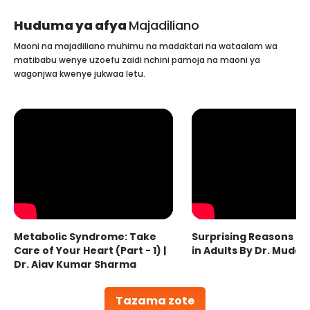
Huduma ya afya
Majadiliano
Maoni na majadiliano muhimu na madaktari na wataalam wa
matibabu wenye uzoefu zaidi nchini pamoja na maoni ya
wagonjwa kwenye jukwaa letu.
Metabolic Syndrome: Take
Surprising Reasons fo
Care of Your Heart (Part - 1) |
in Adults By Dr. Mudas
Dr. Ajay Kumar Sharma
Tazama zote