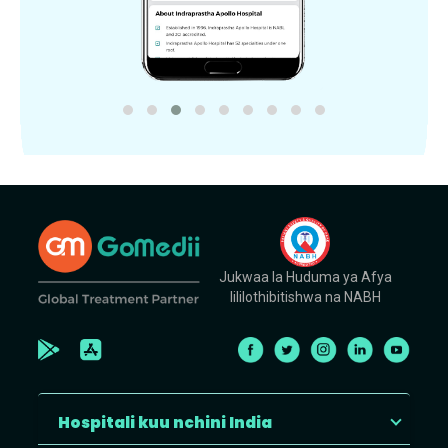
Jukwaa la Huduma ya Afya
lililothibitishwa na NABH
Hospitali kuu nchini India