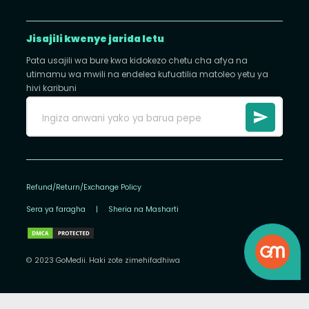
Jisajili kwenye jarida letu
Pata usajili wa bure kwa kidokezo chetu cha afya na
utimamu wa mwili na endelea kufuatilia matoleo yetu ya
hivi karibuni
Refund/Return/Exchange Policy
Sera ya faragha
|
Sheria na Masharti
© 2023 GoMedii. Haki zote zimehifadhiwa