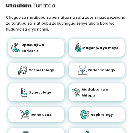
Utaalam
Tunatoa
Chaguo za matibabu za bei nafuu na safu zote zinazowezekana
za taratibu za matibabu za kuchagua zenye ubora bora wa
huduma za afya nchini.
Upasuaji wa
Magonjwa ya moyo
Bariatric
Cosmetology
Endocrinology
Madaktari wa
Gynecology
Mifupa
IVF na uzazi
Nephrology