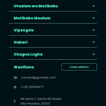
Utaalam wa Matibabu
Matibabu Maalum
Vipengele
Habari
Chagua Lugha
Wasiliana
KUWA MPENZI
connect@gomedii.com
(+91) 9311101477
96, block C, Sector 65, Noida,
Uttar Pradesh, 201301