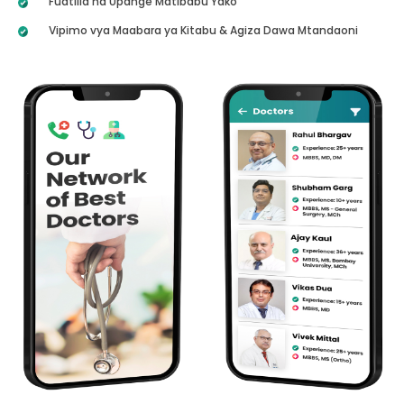
Fuatilia na Upange Matibabu Yako
Vipimo vya Maabara ya Kitabu & Agiza Dawa Mtandaoni