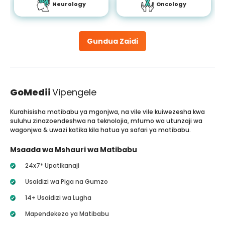
Neurology
Oncology
Gundua Zaidi
GoMedii
Vipengele
Kurahisisha matibabu ya mgonjwa, na vile vile kuiwezesha kwa
suluhu zinazoendeshwa na teknolojia, mfumo wa utunzaji wa
wagonjwa & uwazi katika kila hatua ya safari ya matibabu.
Msaada wa Mshauri wa Matibabu
24x7* Upatikanaji
Usaidizi wa Piga na Gumzo
14+ Usaidizi wa Lugha
Mapendekezo ya Matibabu