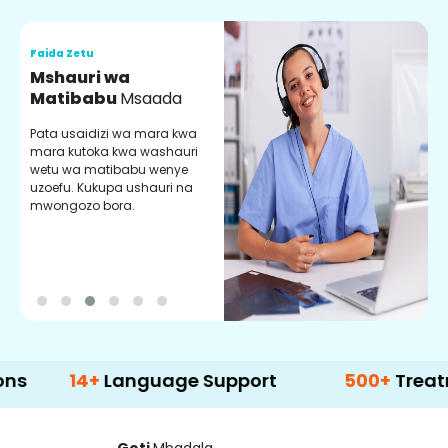
Faida Zetu
F
Mshauri wa
V
Matibabu
Msaada
U
Pata usaidizi wa mara kwa
U
mara kutoka kwa washauri
m
wetu wa matibabu wenye
z
uzoefu. Kukupa ushauri na
w
mwongozo bora.
b
14+
Language Support
500+
Treatment O