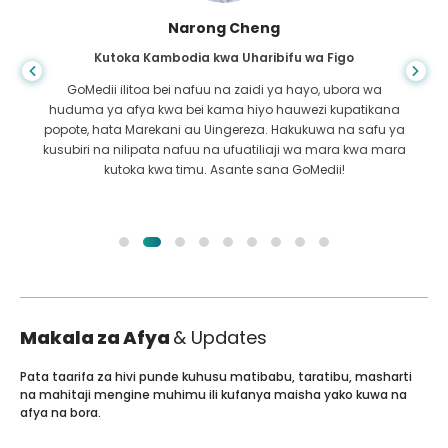
Shandha Das
Kutoka Bangladesh kwa Gastroenterology
Nimemshukuru mwanangu na timu mahiri ya GoMedii
ambao walinisaidia katika safari yangu kutoka
Bangladesh hadi India kutibiwa. Tulifanya chaguo sahihi
katika kuchagua GoMedii. Wao hata baada ya matibabu
huweka dhamana kubwa na sisi
Makala za Afya
& Updates
Pata taarifa za hivi punde kuhusu matibabu, taratibu, masharti
na mahitaji mengine muhimu ili kufanya maisha yako kuwa na
afya na bora.