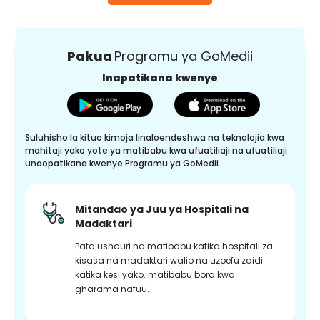
Pakua
Programu ya GoMedii
Inapatikana kwenye
Suluhisho la kituo kimoja linaloendeshwa na teknolojia kwa
mahitaji yako yote ya matibabu kwa ufuatiliaji na ufuatiliaji
unaopatikana kwenye Programu ya GoMedii.
Mitandao ya Juu ya Hospitali na
Madaktari
Pata ushauri na matibabu katika hospitali za
kisasa na madaktari walio na uzoefu zaidi
katika kesi yako. matibabu bora kwa
gharama nafuu.