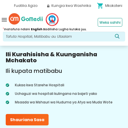
shopping_cart
Fuatilia Agizo
Kuingia kwa Washirika
Mkokoteni
menu
Weka sahihi
*
Inatafuta ndani
English
Badilisha Lugha kutoka juu.
Ili Kurahisisha & Kuunganisha
Mchakato
Ili kupata matibabu
Kukaa kwa Starehe Hospitali
Uchaguzi wa hospitali kulingana na bajeti yako
Msaada wa Mshauri wa Huduma ya Afya wa Muda Wote
Shauriana Sasa