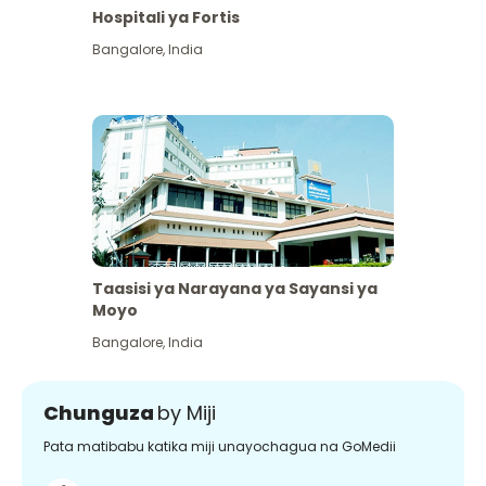
Hospitali ya Fortis
Bangalore
,
India
Taasisi ya Narayana ya Sayansi ya
Moyo
Bangalore
,
India
Chunguza
by Miji
Pata matibabu katika miji unayochagua na GoMedii