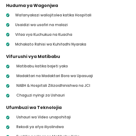
Huduma ya Wagonjwa
Wafanyakazi waliojitolea katika Hospitali
Usaidizi wa usafiri na malazi
Vifaa vya Kuchukua na Kuacha
Mchakato Rahisi wa Kuhifadhi Nyaraka
Vifurushi vya Matibabu
Matibabu katika bajeti yako
Madaktari na Madaktari Bora wa Upasuaji
NABH & Hospitali Zilizoidhinishwa na JCI
Chaguzi nyingi za Ushauri
Ufumbuzi wa Teknolojia
Ushauri wa Video unapohitaji
Rekodi ya afya iliyolindwa