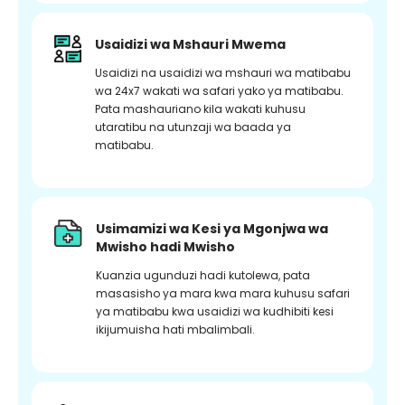
Usaidizi wa Mshauri Mwema
Usaidizi na usaidizi wa mshauri wa matibabu
wa 24x7 wakati wa safari yako ya matibabu.
Pata mashauriano kila wakati kuhusu
utaratibu na utunzaji wa baada ya
matibabu.
Usimamizi wa Kesi ya Mgonjwa wa
Mwisho hadi Mwisho
Kuanzia ugunduzi hadi kutolewa, pata
masasisho ya mara kwa mara kuhusu safari
ya matibabu kwa usaidizi wa kudhibiti kesi
ikijumuisha hati mbalimbali.