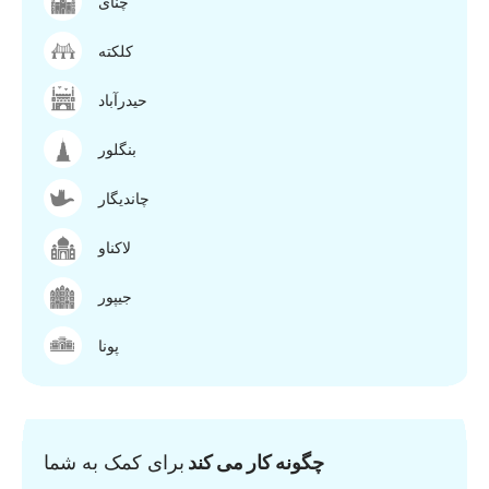
چنای
کلکته
حیدرآباد
بنگلور
چاندیگار
لاکناو
جیپور
پونا
چگونه کار می کند
برای کمک به شما