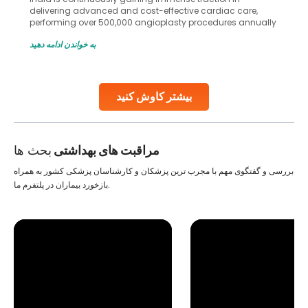
delivering advanced and cost-effective cardiac care,
performing over 500,000 angioplasty procedures annually
with a success rate exceeding 90%. Patients across the
به خواندن ادامه دهید
globe are searching for treatments like angioplasty and
stent placement in Indian hospitals, owing to the
combination of high-quality care and affordability.
Studies, such as one published
بیشتر کاوش کنید
Continue Reading
مراقبت های بهداشتی
بحث ها
بررسی و گفتگوی مهم با مجرب ترین پزشکان و کارشناسان پزشکی کشور به همراه
بازخورد بیماران در پلتفرم ما.