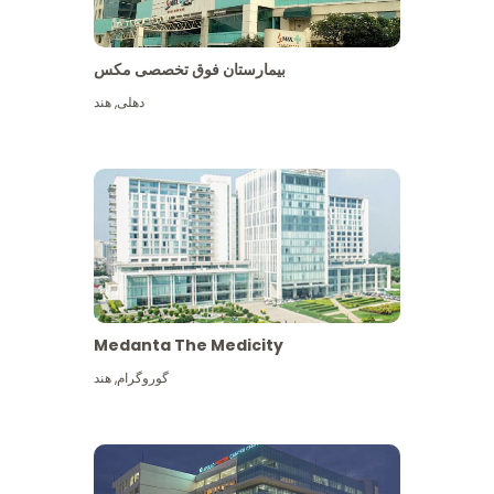
بیمارستان فوق تخصصی مکس
دهلی
,
هند
Medanta The Medicity
گوروگرام
,
هند