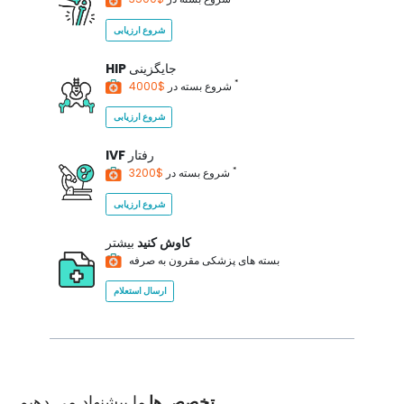
شروع ارزیابی
جایگزینی
HIP
*
$4000
شروع بسته در
شروع ارزیابی
رفتار
IVF
*
$3200
شروع بسته در
شروع ارزیابی
کاوش کنید
بیشتر
بسته های پزشکی مقرون به صرفه
ارسال استعلام
تخصص ها
ما پیشنهاد می دهیم