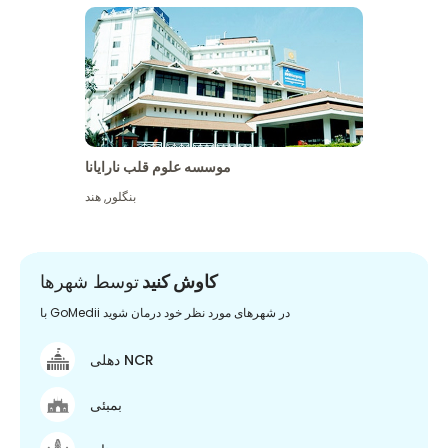
موسسه علوم قلب نارایانا
بنگلور
,
هند
کاوش کنید
توسط شهرها
با GoMedii در شهرهای مورد نظر خود درمان شوید
دهلی NCR
بمبئی