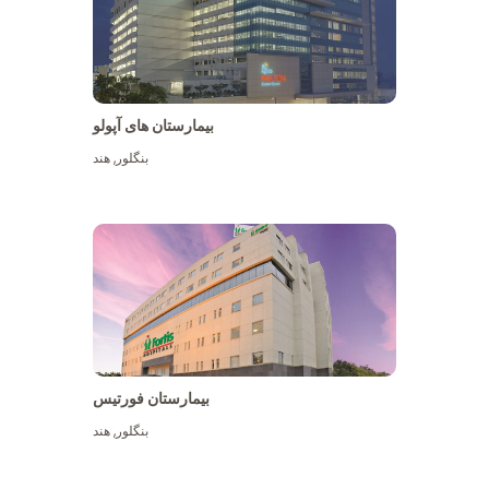
بیمارستان های آپولو
بنگلور
,
هند
بیشتر ببینید
بیمارستان فورتیس
بنگلور
,
هند