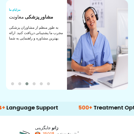
ما
مزایای ما
ا
مشاور پزشکی
معاونت
ن
به طور منظم از مشاوران پزشکی
ان
مجرب ما پشتیبانی دریافت کنید. ارائه
ی
بهترین مشاوره و راهنمایی به شما.
uage Support
500+
Treatment Options
زانو
جایگزینی
*
$3500
شروع بسته در