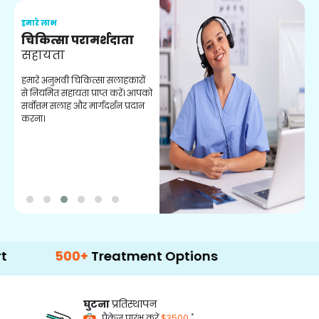
हमारे लाभ
ह
चिकित्सा परामर्शदाता
सहायता
व
हमारे अनुभवी चिकित्सा सलाहकारों
ब
से नियमित सहायता प्राप्त करें। आपको
व
सर्वोत्तम सलाह और मार्गदर्शन प्रदान
ह
करना।
ऑ
500+
Treatment Options
घुटना
प्रतिस्थापन
*
पैकेज प्रारंभ करें
$3500