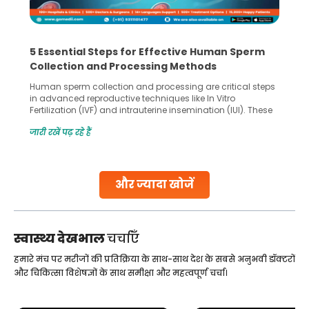
5 Essential Steps for Effective Human Sperm
Collection and Processing Methods
Human sperm collection and processing are critical steps
in advanced reproductive techniques like In Vitro
Fertilization (IVF) and intrauterine insemination (IUI). These
methods enable medical professionals to tackle fertility
जारी रखें पढ़ रहे हैं
challenges and help couples achieve their dream of
parenthood. Skilled technicians collect sperm using
specialized procedures to ensure optimal quality. Once
collected, they process the
और ज्यादा खोजें
Continue Reading
स्वास्थ्य देखभाल
चर्चाएँ
हमारे मंच पर मरीजों की प्रतिक्रिया के साथ-साथ देश के सबसे अनुभवी डॉक्टरों
और चिकित्सा विशेषज्ञों के साथ समीक्षा और महत्वपूर्ण चर्चा।