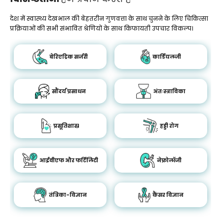
देश में स्वास्थ्य देखभाल की बेहतरीन गुणवत्ता के साथ चुनने के लिए चिकित्सा
प्रक्रियाओं की सभी संभावित श्रेणियों के साथ किफायती उपचार विकल्प।
बेरिएट्रिक सर्जरी
कार्डियलजी
सौंदर्य प्रसाधन
अंतःस्त्राविका
प्रसूतिशास्र
हड्डी रोग
आईवीएफ और फर्टिलिटी
नेफ्रोलॉजी
तंत्रिका-विज्ञान
कैंसर विज्ञान