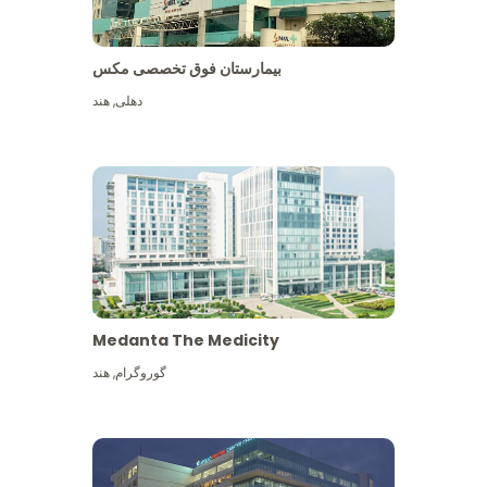
بیمارستان فوق تخصصی مکس
دهلی
,
هند
Medanta The Medicity
گوروگرام
,
هند