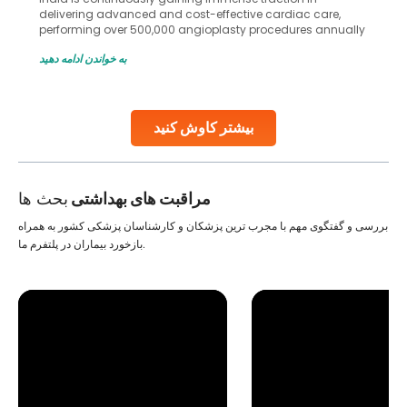
in advanced reproductive techniques like In Vitro
Fertilization (IVF) and intrauterine insemination (IUI). These
methods enable medical professionals to tackle fertility
به خواندن ادامه دهید
challenges and help couples achieve their dream of
parenthood. Skilled technicians collect sperm using
specialized procedures to ensure optimal quality. Once
collected, they process the
بیشتر کاوش کنید
Continue Reading
مراقبت های بهداشتی
بحث ها
بررسی و گفتگوی مهم با مجرب ترین پزشکان و کارشناسان پزشکی کشور به همراه
بازخورد بیماران در پلتفرم ما.