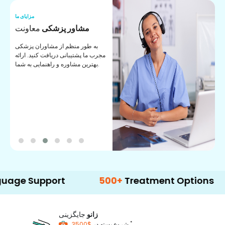
ما
مزایای ما
ا
مشاور پزشکی
معاونت
ن
به طور منظم از مشاوران پزشکی
ان
مجرب ما پشتیبانی دریافت کنید. ارائه
ی
بهترین مشاوره و راهنمایی به شما.
upport
500+
Treatment Options
زانو
جایگزینی
*
$3500
شروع بسته در