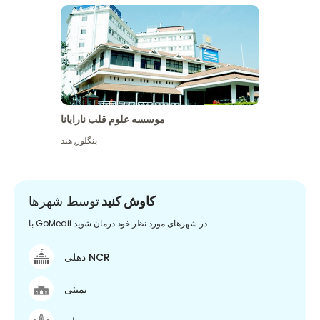
موسسه علوم قلب نارایانا
بنگلور
,
هند
کاوش کنید
توسط شهرها
با GoMedii در شهرهای مورد نظر خود درمان شوید
دهلی NCR
بمبئی