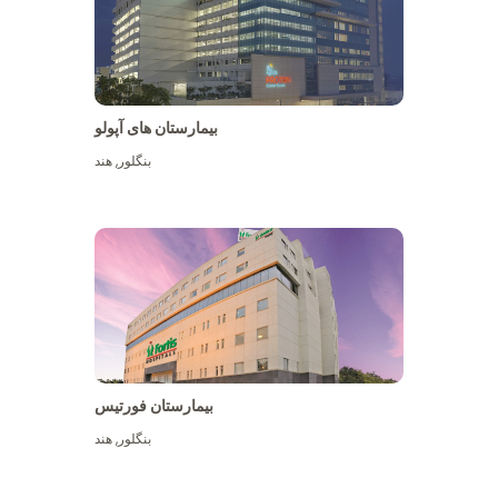
بیمارستان های آپولو
بنگلور
,
هند
بیشتر ببینید
بیمارستان فورتیس
بنگلور
,
هند