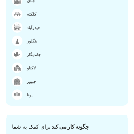
چنای
کلکته
حیدرآباد
بنگلور
چاندیگار
لاکناو
جیپور
پونا
چگونه کار می کند
برای کمک به شما