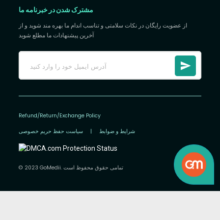
مشترک شدن در خبرنامه ما
از عضویت رایگان در نکات سلامتی و تناسب اندام ما بهره مند شوید و از
آخرین پیشنهادات ما مطلع شوید
Refund/Return/Exchange Policy
شرایط و ضوابط
|
سیاست حفظ حریم خصوصی
© 2023 GoMedii. تمامی حقوق محفوظ است