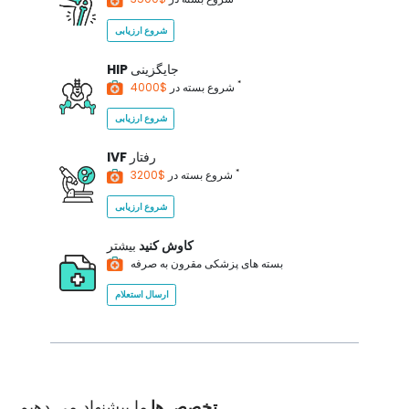
شروع ارزیابی
جایگزینی
HIP
*
$4000
شروع بسته در
شروع ارزیابی
رفتار
IVF
*
$3200
شروع بسته در
شروع ارزیابی
کاوش کنید
بیشتر
بسته های پزشکی مقرون به صرفه
ارسال استعلام
تخصص ها
ما پیشنهاد می دهیم