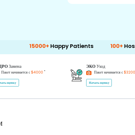
15000+
Happy Patients
100+
Hospitals & C
ДРО
Замена
ЭКО
Уход
*
Пакет начинается с
$4000
Пакет начинается с
$320
чать оценку
Начать оценку
м