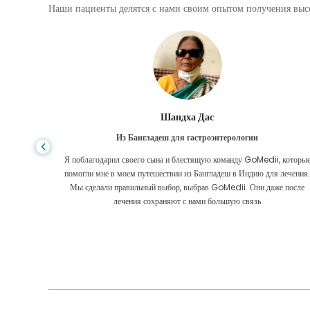
Наши пациенты делятся с нами своим опытом получения высо
Шандха Дас
Из Бангладеш для гастроэнтерологии
е того,
Я поблагодарил своего сына и блестящую команду GoMedii, которы
игде, даже
помогли мне в моем путешествии из Бангладеш в Индию для лечения
оровел
Мы сделали правильный выбор, выбрав GoMedii. Они даже после
 Большое
лечения сохраняют с нами большую связь