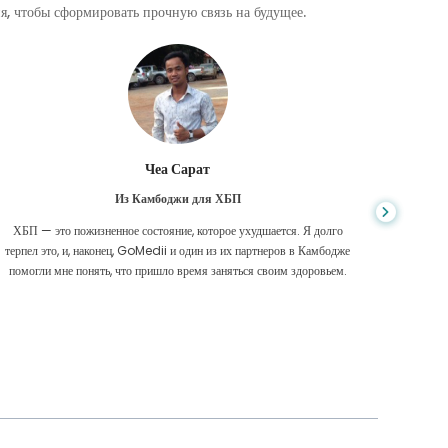
, чтобы сформировать прочную связь на будущее.
Чеа Сарат
Из Камбоджи для ХБП
ХБП — это пожизненное состояние, которое ухудшается. Я долго
Нико
терпел это, и, наконец, GoMedii и один из их партнеров в Камбодже
диагност
помогли мне понять, что пришло время заняться своим здоровьем.
были 