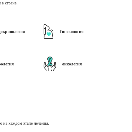
в стране.
докринология
Гинекология
рология
онкология
ю на каждом этапе лечения.