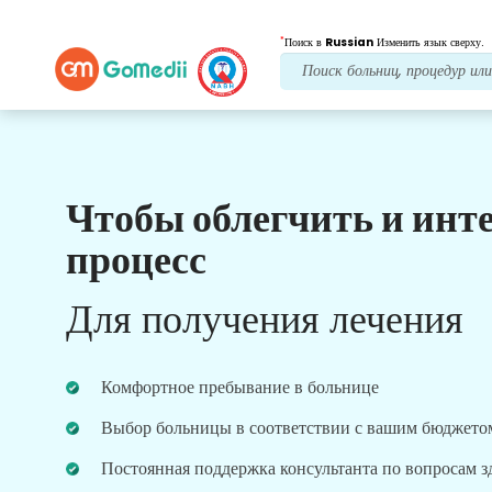
*
Поиск в
Russian
Изменить язык сверху.
Чтобы облегчить и инт
Наши преимущества
процесс
Лечение после
последующий уход
Для получения лечения
Получите круглосуточную медицинскую
поддержку и поддержку пациентов, а наша
команда всегда решит ваши проблемы.
Комфортное пребывание в больнице
Регулярные обновления о ваших потребностях в
лечении.
Выбор больницы в соответствии с вашим бюджето
Постоянная поддержка консультанта по вопросам 