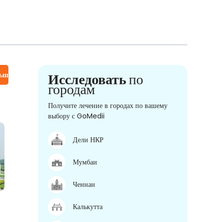
льше
Исследовать
по
городам
Получите лечение в городах по вашему
выбору с GoMedii
Дели НКР
Мумбаи
Ченнаи
Калькутта