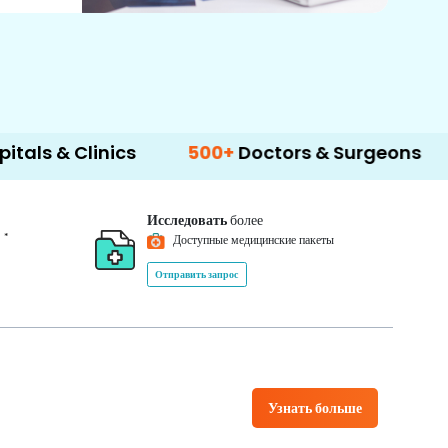
linics
500+
Doctors & Surgeons
14+
Lang
Исследовать
более
*
0
Доступные медицинские пакеты
Отправить запрос
Узнать больше