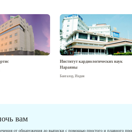
ртис
Институт кардиологических наук
Нараяны
я
Бангалор
,
Индия
мочь вам
ечения от обнаружения до выписки с помощью простого и плавного проц