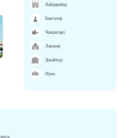
Хайдарабад
Бангалор
Чандигарх
Лакхнау
Джайпур
Пуна
есса.