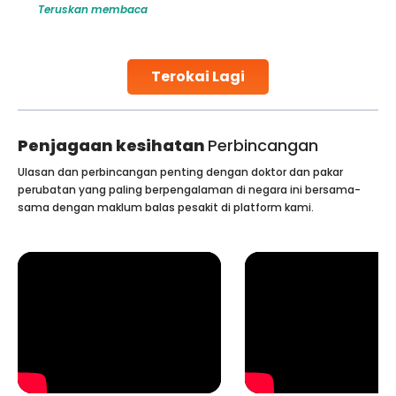
Teruskan membaca
challenges and help couples achieve their dream of
parenthood. Skilled technicians collect sperm using
specialized procedures to ensure optimal quality. Once
collected, they process the
Terokai Lagi
Continue Reading
Penjagaan kesihatan
Perbincangan
Ulasan dan perbincangan penting dengan doktor dan pakar
perubatan yang paling berpengalaman di negara ini bersama-
sama dengan maklum balas pesakit di platform kami.