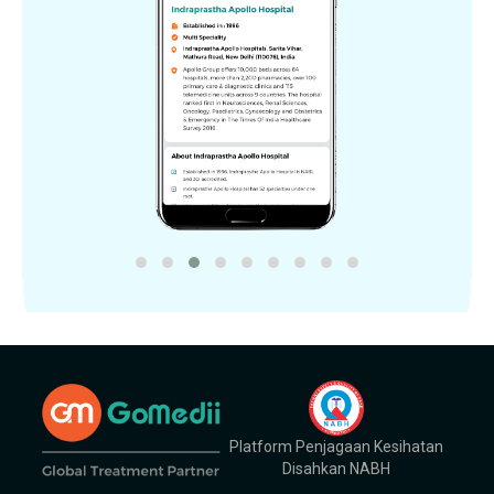
Platform Penjagaan Kesihatan
Disahkan NABH