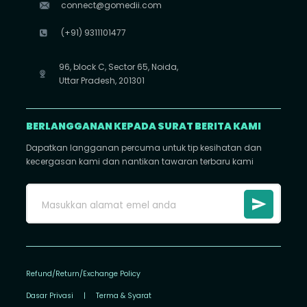
connect@gomedii.com
(+91) 9311101477
96, block C, Sector 65, Noida,
Uttar Pradesh, 201301
BERLANGGANAN KEPADA SURAT BERITA KAMI
Dapatkan langganan percuma untuk tip kesihatan dan
kecergasan kami dan nantikan tawaran terbaru kami
Refund/Return/Exchange Policy
Dasar Privasi
|
Terma & Syarat