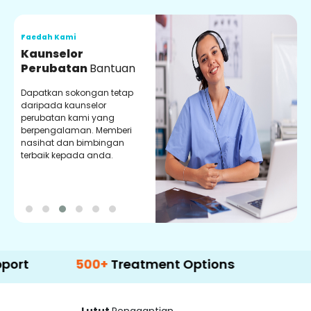
Faedah Kami
F
Kaunselor
V
Perubatan
Bantuan
P
Dapatkan sokongan tetap
P
daripada kaunselor
d
perubatan kami yang
p
berpengalaman. Memberi
m
nasihat dan bimbingan
m
terbaik kepada anda.
p
k
500+
Treatment Options