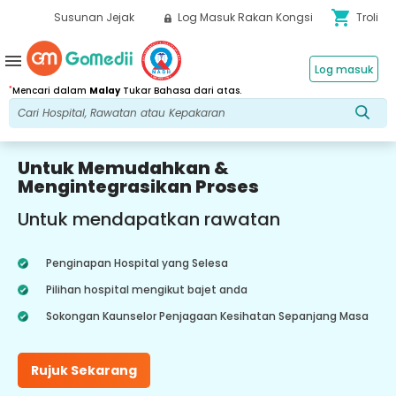
shopping_cart
Susunan Jejak
Log Masuk Rakan Kongsi
Troli
menu
Log masuk
*
Mencari dalam
Malay
Tukar Bahasa dari atas.
Untuk Memudahkan &
Mengintegrasikan Proses
Untuk mendapatkan rawatan
Penginapan Hospital yang Selesa
Pilihan hospital mengikut bajet anda
Sokongan Kaunselor Penjagaan Kesihatan Sepanjang Masa
Rujuk Sekarang