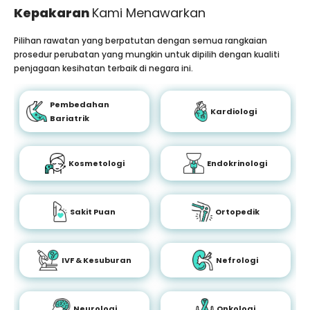
Kepakaran
Kami Menawarkan
Pilihan rawatan yang berpatutan dengan semua rangkaian
prosedur perubatan yang mungkin untuk dipilih dengan kualiti
penjagaan kesihatan terbaik di negara ini.
Pembedahan
Kardiologi
Bariatrik
Kosmetologi
Endokrinologi
Sakit Puan
Ortopedik
IVF & Kesuburan
Nefrologi
Neurologi
Onkologi