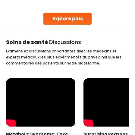
parenthood. Skilled technicians collect sperm using
specialized procedures to ensure optimal quality. Once
collected, they process the
Explore plus
Continue Reading
Soins de santé
Discussions
Examens et discussions importantes avec les médecins et
experts médicaux les plus expérimentés du pays ainsi que les
commentaires des patients sur notre plateforme.
Metabolic Syndrome: Take
Surprising Reasons fo