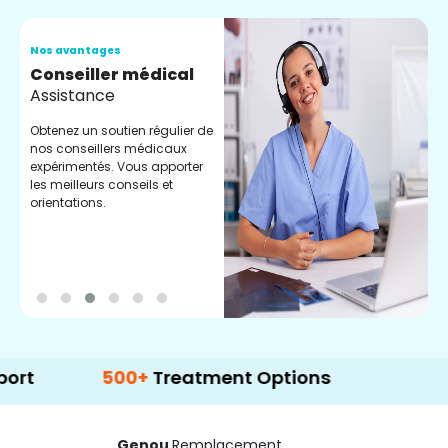
Nos avantages
N
Conseiller médical
V
Assistance
C
Obtenez un soutien régulier de
C
nos conseillers médicaux
n
expérimentés. Vous apporter
e
les meilleurs conseils et
t
orientations.
p
d
500+
Treatment Options
Genou
Remplacement