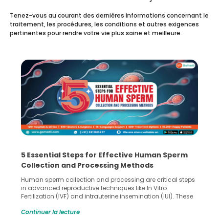
Tenez-vous au courant des dernières informations concernant le
traitement, les procédures, les conditions et autres exigences
pertinentes pour rendre votre vie plus saine et meilleure.
5 Essential Steps for Effective Human Sperm
Collection and Processing Methods
Human sperm collection and processing are critical steps
in advanced reproductive techniques like In Vitro
Fertilization (IVF) and intrauterine insemination (IUI). These
methods enable medical professionals to tackle fertility
Continuer la lecture
challenges and help couples achieve their dream of