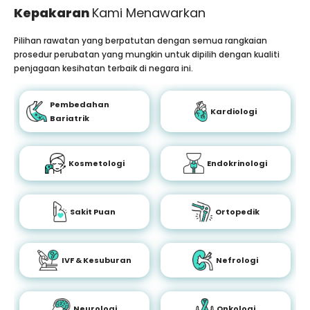
Kepakaran
Kami Menawarkan
Pilihan rawatan yang berpatutan dengan semua rangkaian
prosedur perubatan yang mungkin untuk dipilih dengan kualiti
penjagaan kesihatan terbaik di negara ini.
Pembedahan
Kardiologi
Bariatrik
Kosmetologi
Endokrinologi
Sakit Puan
Ortopedik
IVF & Kesuburan
Nefrologi
Neurologi
Onkologi