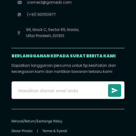
connect@gomedii.com
(+91) 9311101477
96, block C, Sector 65, Noida,
Uttar Pradesh, 201301
BERLANGGANAN KEPADA SURAT BERITA KAMI
Dapatkan langganan percuma untuk tip kesihatan dan
kecergasan kami dan nantikan tawaran terbaru kami
Refund/Return/Exchange Policy
Dasar Privasi
|
Terma & Syarat