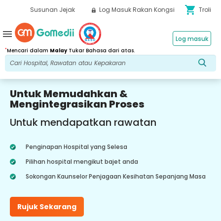
shopping_cart
Susunan Jejak
Log Masuk Rakan Kongsi
Troli
menu
Log masuk
*
Mencari dalam
Malay
Tukar Bahasa dari atas.
Untuk Memudahkan &
Mengintegrasikan Proses
Untuk mendapatkan rawatan
Penginapan Hospital yang Selesa
Pilihan hospital mengikut bajet anda
Sokongan Kaunselor Penjagaan Kesihatan Sepanjang Masa
Rujuk Sekarang