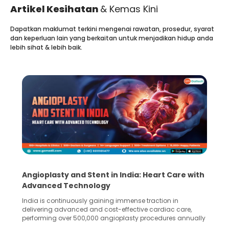
Artikel Kesihatan
& Kemas Kini
Dapatkan maklumat terkini mengenai rawatan, prosedur, syarat
dan keperluan lain yang berkaitan untuk menjadikan hidup anda
lebih sihat & lebih baik.
5 Essential Steps for Effective Human Sperm
Collection and Processing Methods
Human sperm collection and processing are critical steps
in advanced reproductive techniques like In Vitro
Fertilization (IVF) and intrauterine insemination (IUI). These
methods enable medical professionals to tackle fertility