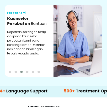
Faedah Kami
F
Kaunselor
V
Perubatan
Bantuan
P
Dapatkan sokongan tetap
P
daripada kaunselor
d
perubatan kami yang
p
berpengalaman. Memberi
m
nasihat dan bimbingan
m
terbaik kepada anda.
p
k
uage Support
500+
Treatment Options