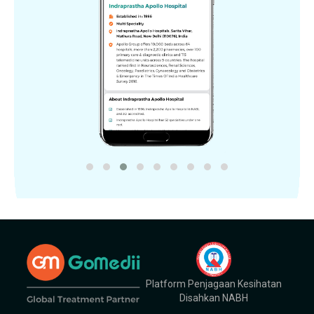
Platform Penjagaan Kesihatan
Disahkan NABH