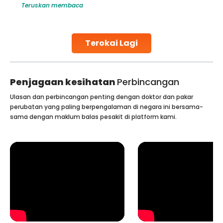
Teruskan membaca
challenges and help couples achieve their dream of
parenthood. Skilled technicians collect sperm using
specialized procedures to ensure optimal quality. Once
collected, they process the
Terokai Lagi
Continue Reading
Penjagaan kesihatan
Perbincangan
Ulasan dan perbincangan penting dengan doktor dan pakar
perubatan yang paling berpengalaman di negara ini bersama-
sama dengan maklum balas pesakit di platform kami.