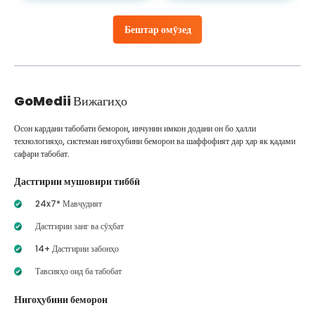
Бештар омӯзед
GoMedii
Вижагиҳо
Осон кардани табобати беморон, инчунин имкон додани он бо ҳалли
технологияҳо, системаи нигоҳубини беморон ва шаффофият дар ҳар як қадами
сафари табобат.
Дастгирии мушовири тиббӣ
24x7* Мавҷудият
Дастгирии занг ва сӯҳбат
14+ Дастгирии забонҳо
Тавсияҳо оид ба табобат
Нигоҳубини беморон