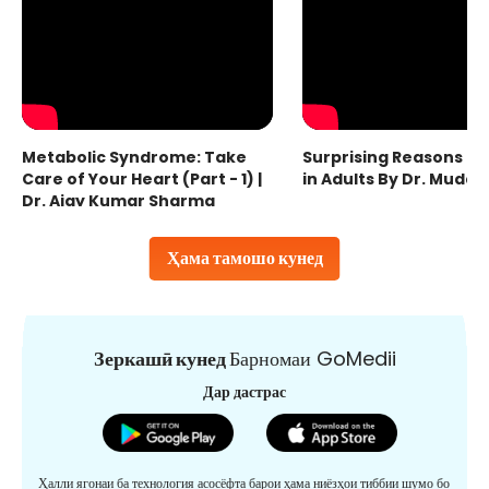
Metabolic Syndrome: Take
Surprising Reasons fo
Care of Your Heart (Part - 1) |
in Adults By Dr. Mudas
Dr. Ajay Kumar Sharma
Ҳама тамошо кунед
Зеркашӣ кунед
Барномаи GoMedii
Дар дастрас
Ҳалли ягонаи ба технология асосёфта барои ҳама ниёзҳои тиббии шумо бо