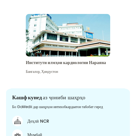
Институти илмҳои кардиологии Нараяна
Бангалор
,
Ҳиндустон
Кашф кунед
аз ҷониби шаҳрҳо
Бо GoMedii дар шаҳрҳои интихобкардаатон табобат гиред
Деҳлӣ NCR
Мумбай