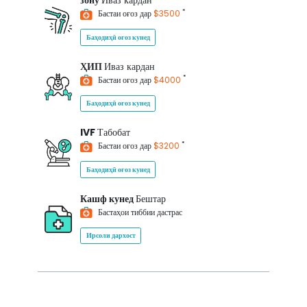
зону
Иваз кардан
*
Бастаи оғоз дар
$3500
Баҳодиҳӣ оғоз кунед
ҲИП
Иваз кардан
*
Бастаи оғоз дар
$4000
Баҳодиҳӣ оғоз кунед
IVF
Табобат
*
Бастаи оғоз дар
$3200
Баҳодиҳӣ оғоз кунед
Кашф кунед
Бештар
Бастаҳои тиббии дастрас
Ирсоли дархост