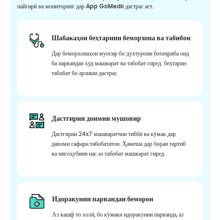
пайгирӣ ва мониторинг дар App GoMedii дастрас аст.
Шабакаҳои беҳтарини беморхона ва табибон
Дар беморхонаҳои муосир бо духтурони ботаҷриба оид
ба парвандаи худ машварат ва табобат гиред. беҳтарин
табобат бо арзиши дастрас.
Дастгирии доимии мушовир
Дастгирии 24x7 машваратчии тиббӣ ва кӯмак дар
давоми сафари табобататон. Ҳамеша дар бораи тартиб
ва нигоҳубини пас аз табобат машварат гиред.
Идоракунии парвандаи беморон
Аз кашф то холӣ, бо кӯмаки идоракунии парванда, аз