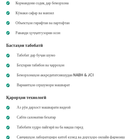
Кормандони содиқ дар беморхона
Кӯмаки сафар ва манзил
Объектҳои гирифтан ва партофтан
Раванди ҳуҷҷатгузории осон
Бастаҳои табобатӣ
Табобат дар буҷаи шумо
Беҳтарин табибон ва ҷарроҳон
Беморхонаҳои аккредитатсияшудаи NABH & JCI
Вариантҳои сершумори машварат
Қарорҳои технологӣ
Аз рӯи дархост машварати видеоӣ
Сабти саломатии бехатар
Табобати худро пайгирӣ ва ба нақша гиред
Санҷишҳои лабораториро китоб кунед ва доруҳоро онлайн фармоиш