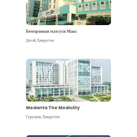
Беморхонаи махсуси Макс
Дехлй
,
Ҳиндустон
Medanta The Mediciity
Гуруграм
,
Ҳиндустон