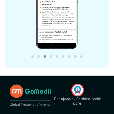
Платформаи Certified Health
NABH