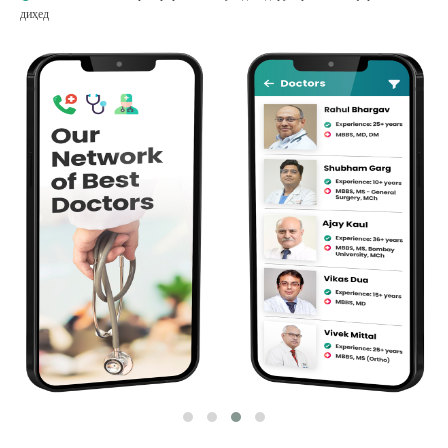
диҳед