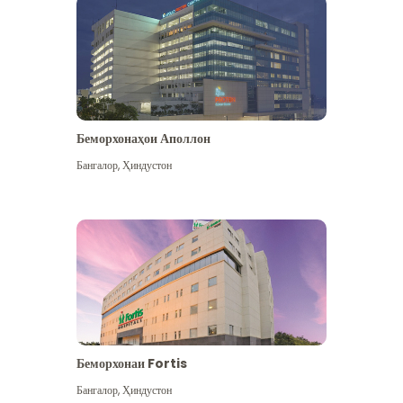
Беморхонаҳои Аполлон
Бангалор
,
Ҳиндустон
Бештар дидан
Беморхонаи Fortis
Бангалор
,
Ҳиндустон