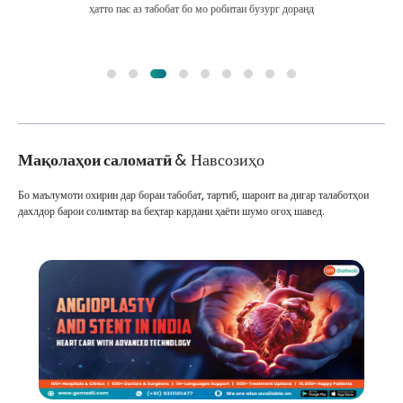
ҳатто пас аз табобат бо мо робитаи бузург доранд
Мақолаҳои саломатӣ
& Навсозиҳо
Бо маълумоти охирин дар бораи табобат, тартиб, шароит ва дигар талаботҳои
дахлдор барои солимтар ва беҳтар кардани ҳаёти шумо огоҳ шавед.