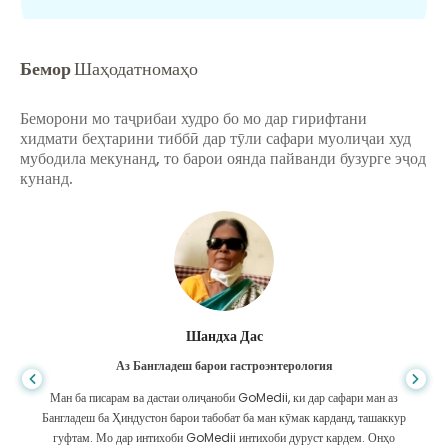
Бемор
Шаҳодатномаҳо
Беморони мо таҷрибаи худро бо мо дар гирифтани
хидмати беҳтарини тиббӣ дар тӯли сафари муолиҷаи худ
мубодила мекунанд, то барои оянда пайванди бузурге эҷод
кунанд.
Шандха Дас
Аз Бангладеш барои гастроэнтерология
Ман ба писарам ва дастаи олиҷаноби GoMedii, ки дар сафари ман аз
Бангладеш ба Ҳиндустон барои табобат ба ман кӯмак карданд, ташаккур
гуфтам. Мо дар интихоби GoMedii интихоби дуруст кардем. Онҳо