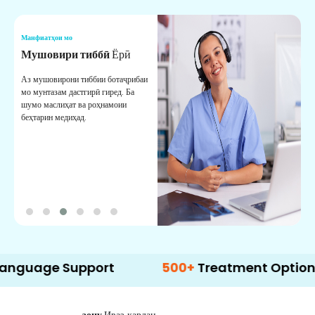
Манфиатҳои мо
М
Мушовири тиббӣ
Ёрӣ
В
М
Аз мушовирони тиббии ботаҷрибаи
мо мунтазам дастгирӣ гиред. Ба
М
шумо маслиҳат ва роҳнамоии
б
беҳтарин медиҳад.
д
б
e Support
500+
Treatment Options