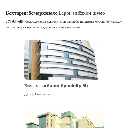
Беҳтарин беморхонаҳо
Барои ниёзҳои шумо
JCI & NABH беморхонаҳои аккредитатсияшуда бо таҷҳизоти муосир бо нархҳои
дастрас дар якҷоягӣ бо беҳтарин кормандони тиббӣ.
Беморхонаи Super Specialty Blk
Дехлй
,
Ҳиндустон