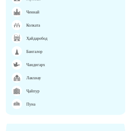
Ченнай
Колката
Ҳайдаробод
Бангалор
Чандигарх
Лакхнау
Ҷайпур
Пуна