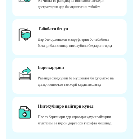
Аз чипта то раводид ва интихоби бастаҳои
дастрастарин дар банақшагирии табобат
Табобати бепул
Дар беморхонаҳои маъруфтарин бо табибони
ботаҷрибаи кишвар нигоҳубини беҳтарин гиред
Баровардани
Раванди озодкунии бе мушкилот бо ҳуҷҷатҳо ва
дигар иншоотҳо ғамхорӣ карда мешавад
Нигоҳубинро пайгирӣ кунед
Пас аз барканорӣ дар саросари ҷаҳон пайгирии
мунтазам ва иҷрои доруворӣ гирифта мешавад