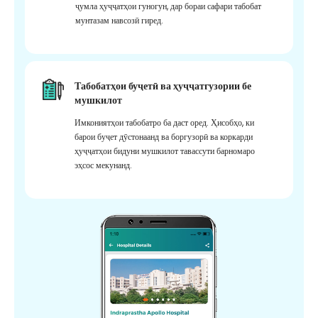
ҷумла ҳуҷҷатҳои гуногун, дар бораи сафари табобат
мунтазам навсозӣ гиред.
Табобатҳои буҷетӣ ва ҳуҷҷатгузории бе
мушкилот
Имкониятҳои табобатро ба даст оред. Ҳисобҳо, ки
барои буҷет дӯстонаанд ва боргузорӣ ва коркарди
ҳуҷҷатҳои бидуни мушкилот тавассути барномаро
эҳсос мекунанд.