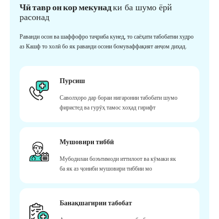
Чӣ тавр он кор мекунад
ки ба шумо ёрй
расонад
Раванди осон ва шаффофро таҷриба кунед, то саёҳати табобатии худро
аз Кашф то холӣ бо як раванди осони бомуваффақият анҷом диҳад.
Пурсиш
Саволҳоро дар бораи нигаронии табобати шумо
фиристед ва гурӯҳ тамос хоҳад гирифт
Мушовири тиббӣ
Мубодилаи боэътимоди иттилоот ва кӯмаки як
ба як аз ҷониби мушовири тиббии мо
Банақшагирии табобат