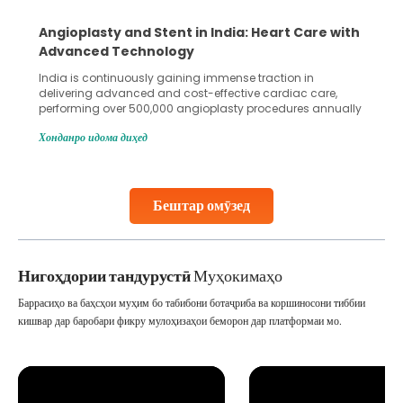
Angioplasty and Stent in India: Heart Care with
Advanced Technology
India is continuously gaining immense traction in
delivering advanced and cost-effective cardiac care,
performing over 500,000 angioplasty procedures annually
with a success rate exceeding 90%. Patients across the
Хонданро идома диҳед
globe are searching for treatments like angioplasty and
stent placement in Indian hospitals, owing to the
combination of high-quality care and affordability.
Studies, such as one published
Бештар омӯзед
Continue Reading
Нигоҳдории тандурустӣ
Муҳокимаҳо
Баррасиҳо ва баҳсҳои муҳим бо табибони ботаҷриба ва коршиносони тиббии
кишвар дар баробари фикру мулоҳизаҳои беморон дар платформаи мо.