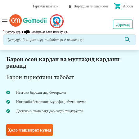
shopping_cart
Тартиби пайгирӣ
Воридшавии шарикон
Ароба
menu
Даромад
*
Ҷустуҷӯ дар
Tajik
Забонро аз боло иваз кунед.
Барои осон кардан ва муттаҳид кардани
раванд
Барои гирифтани табобат
Истгоҳи бароҳат дар беморхона
Интихоби беморхона мувофиқи буҷаи шумо
Дастгирии ҳама вақт дар соҳаи тандурустӣ
Ҳоло машварат кунед