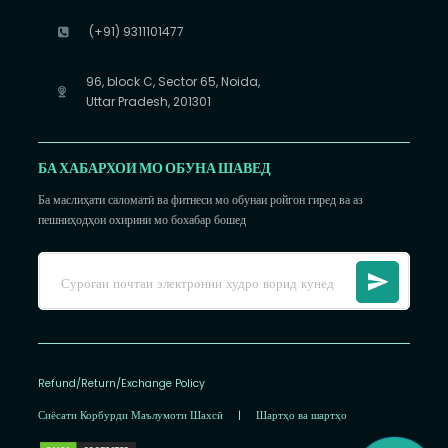
(+91) 9311101477
96, block C, Sector 65, Noida,
Uttar Pradesh, 201301
БА ХАБАРХОИ МО ОБУНА ШАВЕД
Ба маслиҳати саломатӣ ва фитнеси мо обунаи ройгон гиред ва аз
пешниҳодҳои охирини мо бохабар бошед
Refund/Return/Exchange Policy
Сиёсати Корбурди Маълумоти Шахсӣ
|
Шартҳо ва шартҳо