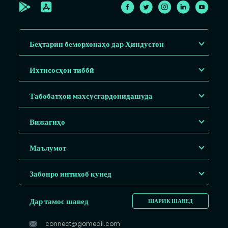
Беҳтарин беморхонаҳо дар Ҳиндустон
Ихтисосҳои тиббӣ
Табобатҳои махсусгардонидашуда
Вижагиҳо
Маълумот
Забонро интихоб кунед
Дар тамос шавед
ШАРИК ШАВЕД
connect@gomedii.com