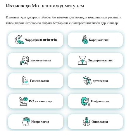
Ихтисосҳо
Мо пешниҳод мекунем
Имкониятҳои дастраси табобат бо тамоми диапазонҳои имконпазири расмиёти
тиббӣ барои интихоб бо сифати беҳтарини хизматрасонии тиббӣ дар кишвар.
Ҷарроҳии Bariatric
Кардиология
Косметология
Эндокринология
Гинекология
ортопедия
IVF ва таваллуд
Нефрология
Неврология
Онкология