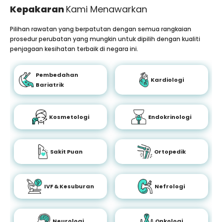
Kepakaran
Kami Menawarkan
Pilihan rawatan yang berpatutan dengan semua rangkaian
prosedur perubatan yang mungkin untuk dipilih dengan kualiti
penjagaan kesihatan terbaik di negara ini.
Pembedahan
Kardiologi
Bariatrik
Kosmetologi
Endokrinologi
Sakit Puan
Ortopedik
IVF & Kesuburan
Nefrologi
Neurologi
Onkologi