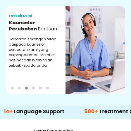
Faedah Kami
F
Kaunselor
V
Perubatan
Bantuan
P
Dapatkan sokongan tetap
P
daripada kaunselor
d
perubatan kami yang
p
berpengalaman. Memberi
m
nasihat dan bimbingan
m
terbaik kepada anda.
p
k
nguage Support
500+
Treatment Options