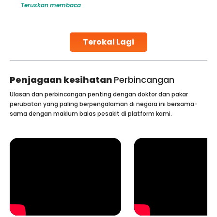
Teruskan membaca
globe are searching for treatments like angioplasty and
stent placement in Indian hospitals, owing to the
combination of high-quality care and affordability.
Studies, such as one published
Terokai Lagi
Continue Reading
Penjagaan kesihatan
Perbincangan
Ulasan dan perbincangan penting dengan doktor dan pakar
perubatan yang paling berpengalaman di negara ini bersama-
sama dengan maklum balas pesakit di platform kami.