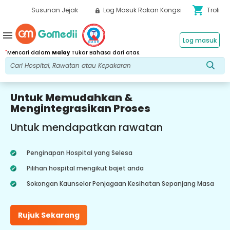
shopping_cart
Susunan Jejak
Log Masuk Rakan Kongsi
Troli
menu
Log masuk
*
Mencari dalam
Malay
Tukar Bahasa dari atas.
Untuk Memudahkan &
Mengintegrasikan Proses
Untuk mendapatkan rawatan
Penginapan Hospital yang Selesa
Pilihan hospital mengikut bajet anda
Sokongan Kaunselor Penjagaan Kesihatan Sepanjang Masa
Rujuk Sekarang