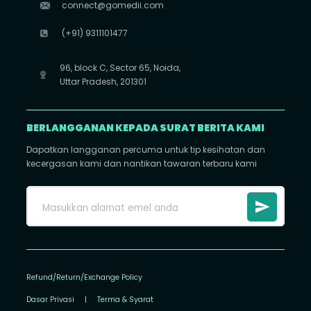
connect@gomedii.com
(+91) 9311101477
96, block C, Sector 65, Noida,
Uttar Pradesh, 201301
BERLANGGANAN KEPADA SURAT BERITA KAMI
Dapatkan langganan percuma untuk tip kesihatan dan
kecergasan kami dan nantikan tawaran terbaru kami
Refund/Return/Exchange Policy
Dasar Privasi
|
Terma & Syarat