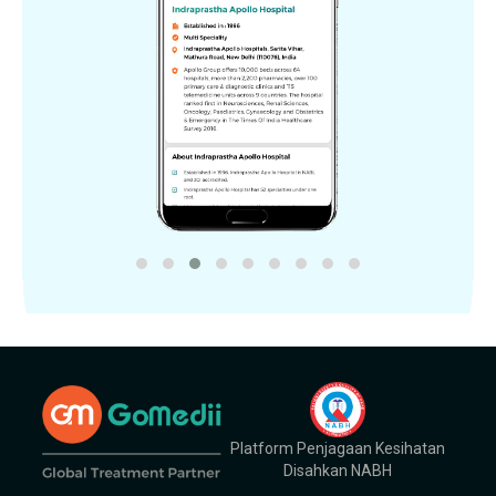
Platform Penjagaan Kesihatan
Disahkan NABH