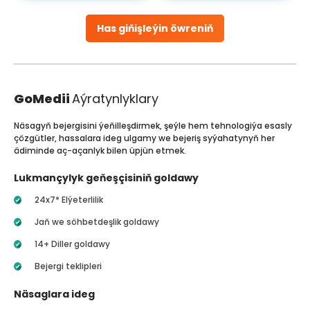
Has giňişleýin öwreniň
GoMedii
Aýratynlyklary
Näsagyň bejergisini ýeňilleşdirmek, şeýle hem tehnologiýa esasly
çözgütler, hassalara ideg ulgamy we bejeriş syýahatynyň her
ädiminde aç-açanlyk bilen üpjün etmek.
Lukmançylyk geňeşçisiniň goldawy
24x7* Elýeterlilik
Jaň we söhbetdeşlik goldawy
14+ Diller goldawy
Bejergi teklipleri
Näsaglara ideg