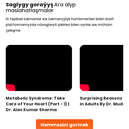
Saglygy goraýyş
Ara alyp
maslahatlaşmalar
Iň tejribeli lukmanlar we lukmançylyk hünärmenleri bilen biziň
platformamyzda näsaglaryň pikirleri bilen synlar we möhüm
çekişme.
Metabolic Syndrome: Take
Surprising Reasons fo
Care of Your Heart (Part - 1) |
in Adults By Dr. Mudas
Dr. Ajay Kumar Sharma
Hemmesini gormek