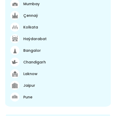
Mumbay
Çennaý
Kolkata
Haýdarabat
Bangalor
Chandigarh
Laknow
Jaipur
Pune