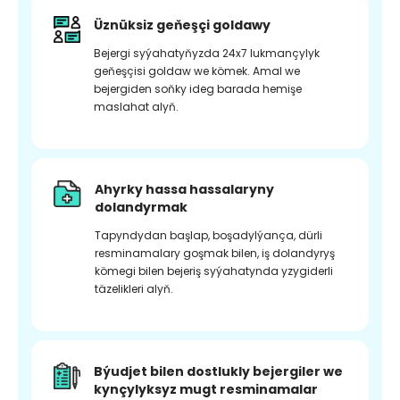
Üznüksiz geňeşçi goldawy
Bejergi syýahatyňyzda 24x7 lukmançylyk
geňeşçisi goldaw we kömek. Amal we
bejergiden soňky ideg barada hemişe
maslahat alyň.
Ahyrky hassa hassalaryny
dolandyrmak
Tapyndydan başlap, boşadylýança, dürli
resminamalary goşmak bilen, iş dolandyryş
kömegi bilen bejeriş syýahatynda yzygiderli
täzelikleri alyň.
Býudjet bilen dostlukly bejergiler we
kynçylyksyz mugt resminamalar