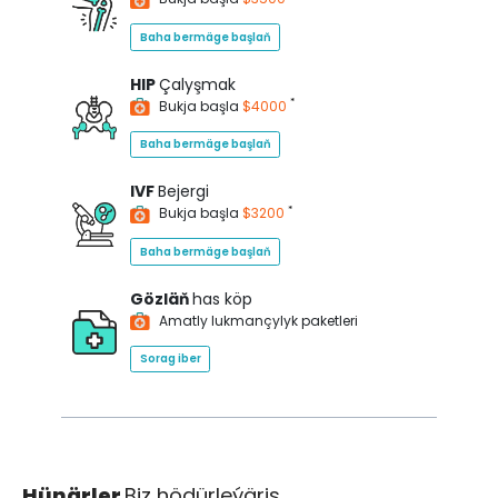
Baha bermäge başlaň
HIP
Çalyşmak
*
Bukja başla
$4000
Baha bermäge başlaň
IVF
Bejergi
*
Bukja başla
$3200
Baha bermäge başlaň
Gözläň
has köp
Amatly lukmançylyk paketleri
Sorag iber
Hünärler
Biz hödürleýäris