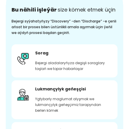
Bu nähili işleýär
size kömek etmek üçin
Bejergi syýahatyňyzy “Discovery” -den “Discharge” -e çenli
aňsat bir proses bilen üstünlikli amala aşyrmak üçin ýeňil
we aýdyň prosesi başdan geçiriň.
Sorag
Bejergi aladalaryňyza degişli soraglary
taşlaň we topar habarlaşar
Lukmançylyk geňeşçisi
Ygtybarly maglumat alyşmak we
lukmançylyk geňeşçimiz tarapyndan
berlen kömek