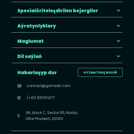
Specialöriteleşdirilen bejergiler
Aýratynlyklary
Maglumat
Dil saýlaň
Habarlaşyp dur
HYZMATDAŞ BOLUŇ
connect@gomedii.com
(+91) 9311101477
96, block C, Sector 65, Noida,
Uttar Pradesh, 201301