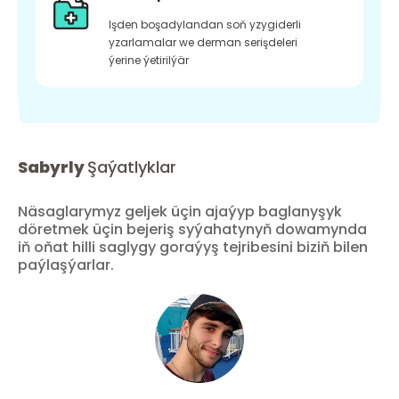
Işden boşadylandan soň yzygiderli
yzarlamalar we derman serişdeleri
ýerine ýetirilýär
Sabyrly
Şaýatlyklar
Näsaglarymyz geljek üçin ajaýyp baglanyşyk
döretmek üçin bejeriş syýahatynyň dowamynda
iň oňat hilli saglygy goraýyş tejribesini biziň bilen
paýlaşýarlar.