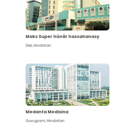
Maks Super hünär hassahanasy
Deli
,
Hindistan
Medanta Medisina
Gurugram
,
Hindistan