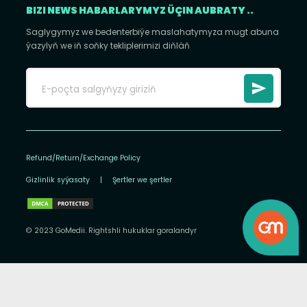
BIZI NEWS HABARLARYMYZ ÜÇIN AUBRATY ..
Saglygymyz we bedenterbiýe maslahatymyza mugt abuna
ýazylyň we iň soňky tekliplerimizi diňläň
Refund/Return/Exchange Policy
Gizlinlik syýasaty
|
Şertler we şertler
© 2023 GoMedii. Rightshli hukuklar goralandyr