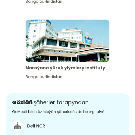
Bangalor
,
Hindistan
Naraýana ýürek ylymlary instituty
Bangalor
,
Hindistan
Gözläň
şäherler tarapyndan
GoMedii bilen öz isleýän şäherleriňizde bejergi alyň
Deli NCR