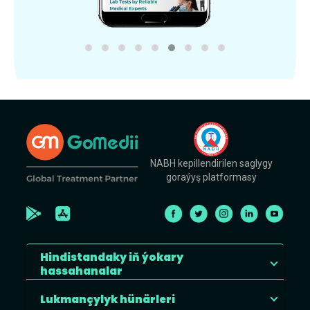
NABH kepillendirilen saglygy
goraýyş platformasy
Hindistandaky iň ýokary
hassahanalar
Lukmançylyk hünärleri