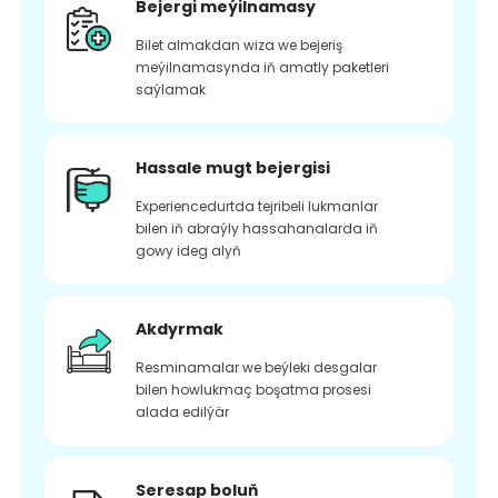
Bejergi meýilnamasy
Bilet almakdan wiza we bejeriş
meýilnamasynda iň amatly paketleri
saýlamak
Hassale mugt bejergisi
Experiencedurtda tejribeli lukmanlar
bilen iň abraýly hassahanalarda iň
gowy ideg alyň
Akdyrmak
Resminamalar we beýleki desgalar
bilen howlukmaç boşatma prosesi
alada edilýär
Seresap boluň