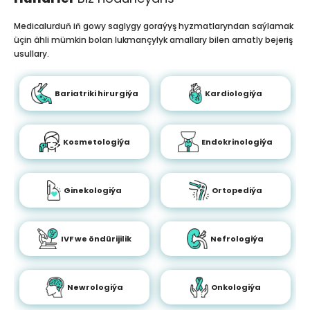
Medicalurduň iň gowy saglygy goraýyş hyzmatlaryndan saýlamak
üçin ähli mümkin bolan lukmançylyk amallary bilen amatly bejeriş
usullary.
Bariatriki hirurgiýa
Kardiologiýa
Kosmetologiýa
Endokrinologiýa
Ginekologiýa
Ortopediýa
IVF we öndürijilik
Nefrologiýa
Newrologiýa
Onkologiýa