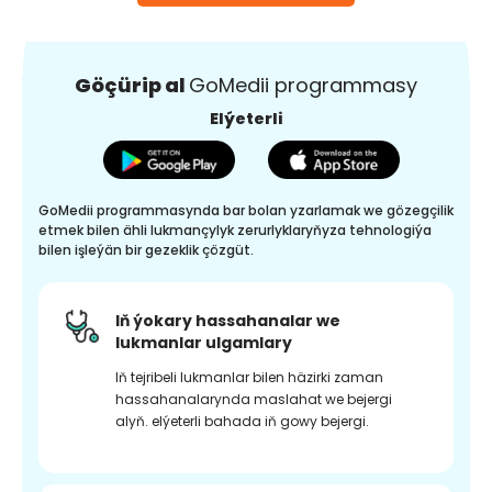
Göçürip al
GoMedii programmasy
Elýeterli
GoMedii programmasynda bar bolan yzarlamak we gözegçilik
etmek bilen ähli lukmançylyk zerurlyklaryňyza tehnologiýa
bilen işleýän bir gezeklik çözgüt.
Iň ýokary hassahanalar we
lukmanlar ulgamlary
Iň tejribeli lukmanlar bilen häzirki zaman
hassahanalarynda maslahat we bejergi
alyň. elýeterli bahada iň gowy bejergi.