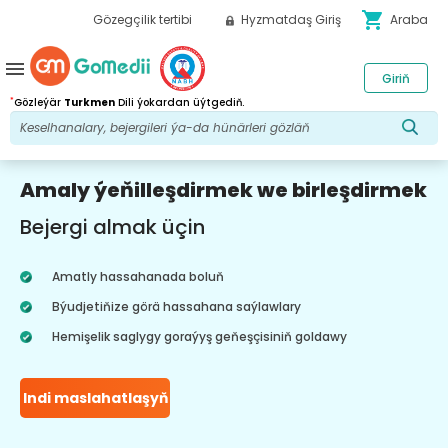
shopping_cart
Gözegçilik tertibi
Hyzmatdaş Giriş
Araba
menu
Giriň
*
Gözleýär
Turkmen
Dili ýokardan üýtgediň.
Amaly ýeňilleşdirmek we birleşdirmek
Bejergi almak üçin
Amatly hassahanada boluň
Býudjetiňize görä hassahana saýlawlary
Hemişelik saglygy goraýyş geňeşçisiniň goldawy
Indi maslahatlaşyň