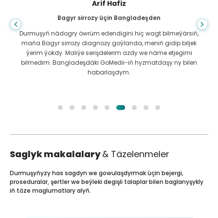
Arif Hafiz
Bagyr sirrozy üçin Bangladeşden
Durmuşyň nädogry öwrüm edendigini hiç wagt bilmeýärsiň,
maňa Bagyr sirrozy diagnozy goýlanda, meniň gidip biljek
ýerim ýokdy. Maliýe serişdelerim azdy we näme etjegimi
bilmedim. Bangladeşdäki GoMedii-iň hyzmatdaşy ny bilen
habarlaşdym.
Saglyk makalalary
& Täzelenmeler
Durmuşyňyzy has sagdyn we gowulaşdyrmak üçin bejergi,
proseduralar, şertler we beýleki degişli talaplar bilen baglanyşykly
iň täze maglumatlary alyň.