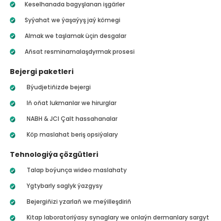
Keselhanada bagyşlanan işgärler
Syýahat we ýaşaýyş jaý kömegi
Almak we taşlamak üçin desgalar
Aňsat resminamalaşdyrmak prosesi
Bejergi paketleri
Býudjetiňizde bejergi
Iň oňat lukmanlar we hirurglar
NABH & JCI Çalt hassahanalar
Köp maslahat beriş opsiýalary
Tehnologiýa çözgütleri
Talap boýunça wideo maslahaty
Ygtybarly saglyk ýazgysy
Bejergiňizi yzarlaň we meýilleşdiriň
Kitap laboratoriýasy synaglary we onlaýn dermanlary sargyt