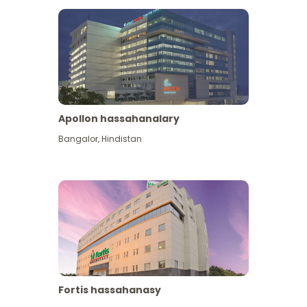
Apollon hassahanalary
Has giňişleýin gör
Bangalor
,
Hindistan
Fortis hassahanasy