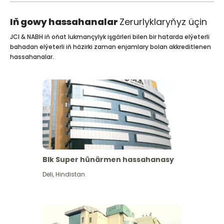
Iň gowy hassahanalar
Zerurlyklaryňyz üçin
JCI & NABH iň oňat lukmançylyk işgärleri bilen bir hatarda elýeterli
bahadan elýeterli iň häzirki zaman enjamlary bolan akkreditlenen
hassahanalar.
Blk Super hünärmen hassahanasy
Deli
,
Hindistan