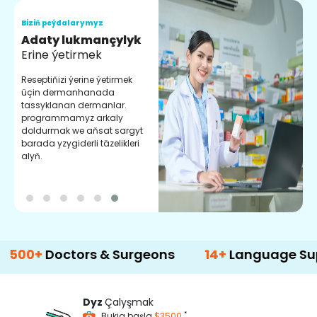
Biziň peýdalarymyz
B
Adaty lukmançylyk
S
Erine ýetirmek
C
k
Reseptiňizi ýerine ýetirmek
d
üçin dermanhanada
ý
tassyklanan dermanlar.
programmamyz arkaly
doldurmak we aňsat sargyt
barada yzygiderli täzelikleri
alyň.
octors & Surgeons
14+
Language Support
Dyz
Çalyşmak
*
Bukja başla
$3500