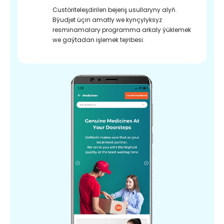
Custöriteleşdirilen bejeriş usullaryny alyň.
Býudjet üçin amatly we kynçylyksyz
resminamalary programma arkaly ýüklemek
we gaýtadan işlemek tejribesi.