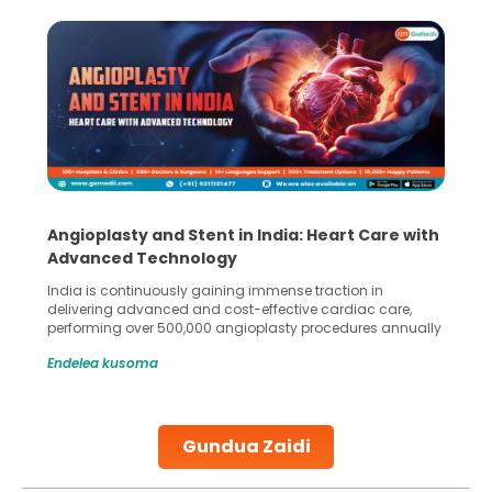
Angioplasty and Stent in India: Heart Care with
Advanced Technology
India is continuously gaining immense traction in
delivering advanced and cost-effective cardiac care,
performing over 500,000 angioplasty procedures annually
with a success rate exceeding 90%. Patients across the
Endelea kusoma
globe are searching for treatments like angioplasty and
stent placement in Indian hospitals, owing to the
combination of high-quality care and affordability.
Studies, such as one published
Gundua Zaidi
Continue Reading