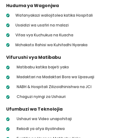
Huduma ya Wagonjwa
Wafanyakazi waliojitolea katika Hospitali
Usaidizi wa usafiri na malazi
Vifaa vya Kuchukua na Kuacha
Mchakato Rahisi wa Kuhifadhi Nyaraka
Vifurushi vya Matibabu
Matibabu katika bajeti yako
Madaktari na Madaktari Bora wa Upasuaji
NABH & Hospitali Zilizoidhinishwa na JCI
Chaguzi nyingi za Ushauri
Ufumbuzi wa Teknolojia
Ushauri wa Video unapohitaji
Rekodi ya afya iliyolindwa