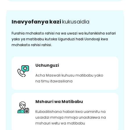
Inavyofanya kazi
kukusaidia
Furahia mchakato rahisi na wa uwazi wa kufanikisha safari
yako ya matibabu kutoka Ugunduzi hadi Uondoaji kwa
mchakato rahisi rahisi.
Uchunguzi
Acha Maswali kuhusu matibabu yako
na timu itawasiliana
Mshauri wa Matibabu
Kubadilishana habari kwa uaminifu na
usaidizi mmoja mmoja unaotolewa na
mshauri wetu wa matibabu