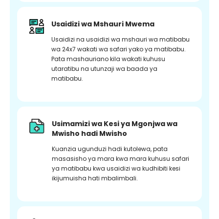
Usaidizi wa Mshauri Mwema
Usaidizi na usaidizi wa mshauri wa matibabu
wa 24x7 wakati wa safari yako ya matibabu.
Pata mashauriano kila wakati kuhusu
utaratibu na utunzaji wa baada ya
matibabu.
Usimamizi wa Kesi ya Mgonjwa wa
Mwisho hadi Mwisho
Kuanzia ugunduzi hadi kutolewa, pata
masasisho ya mara kwa mara kuhusu safari
ya matibabu kwa usaidizi wa kudhibiti kesi
ikijumuisha hati mbalimbali.