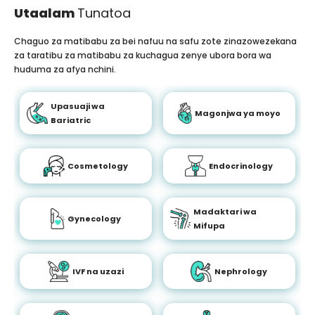
Utaalam
Tunatoa
Chaguo za matibabu za bei nafuu na safu zote zinazowezekana
za taratibu za matibabu za kuchagua zenye ubora bora wa
huduma za afya nchini.
Upasuaji wa
Magonjwa ya moyo
Bariatric
Cosmetology
Endocrinology
Madaktari wa
Gynecology
Mifupa
IVF na uzazi
Nephrology