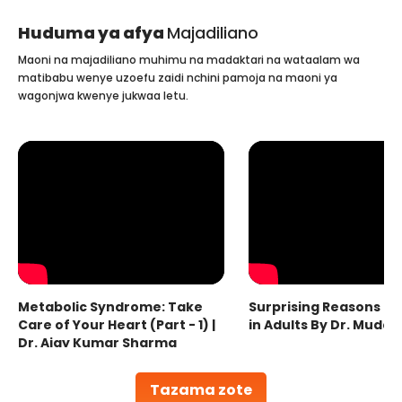
Huduma ya afya
Majadiliano
Maoni na majadiliano muhimu na madaktari na wataalam wa
matibabu wenye uzoefu zaidi nchini pamoja na maoni ya
wagonjwa kwenye jukwaa letu.
Metabolic Syndrome: Take
Surprising Reasons fo
Care of Your Heart (Part - 1) |
in Adults By Dr. Mudas
Dr. Ajay Kumar Sharma
Tazama zote