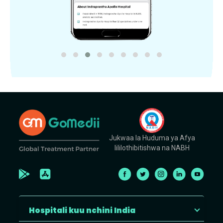
Jukwaa la Huduma ya Afya
lililothibitishwa na NABH
Hospitali kuu nchini India