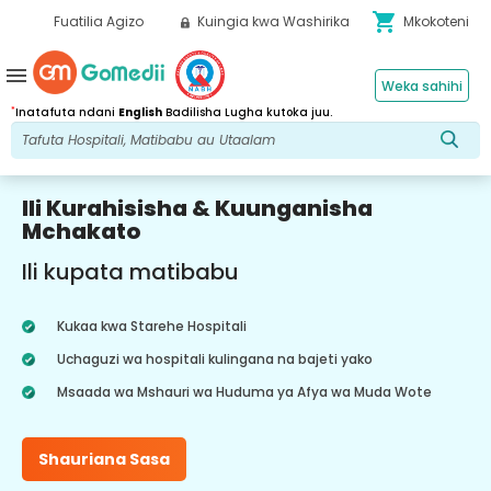
shopping_cart
Fuatilia Agizo
Kuingia kwa Washirika
Mkokoteni
menu
Weka sahihi
*
Inatafuta ndani
English
Badilisha Lugha kutoka juu.
Ili Kurahisisha & Kuunganisha
Mchakato
Ili kupata matibabu
Kukaa kwa Starehe Hospitali
Uchaguzi wa hospitali kulingana na bajeti yako
Msaada wa Mshauri wa Huduma ya Afya wa Muda Wote
Shauriana Sasa