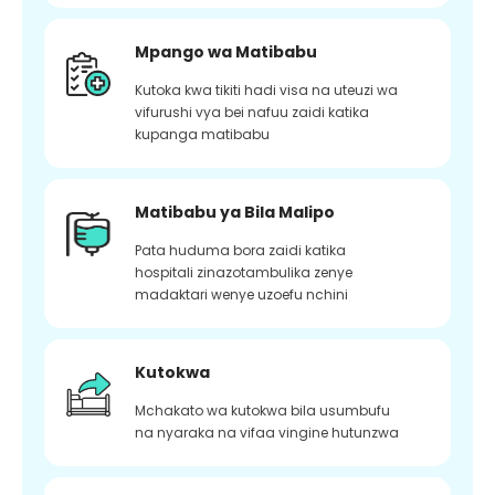
Mpango wa Matibabu
Kutoka kwa tikiti hadi visa na uteuzi wa
vifurushi vya bei nafuu zaidi katika
kupanga matibabu
Matibabu ya Bila Malipo
Pata huduma bora zaidi katika
hospitali zinazotambulika zenye
madaktari wenye uzoefu nchini
Kutokwa
Mchakato wa kutokwa bila usumbufu
na nyaraka na vifaa vingine hutunzwa