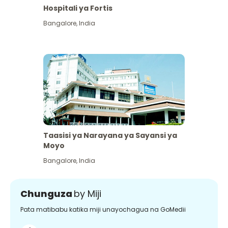
Hospitali ya Fortis
Bangalore
,
India
Taasisi ya Narayana ya Sayansi ya
Moyo
Bangalore
,
India
Chunguza
by Miji
Pata matibabu katika miji unayochagua na GoMedii