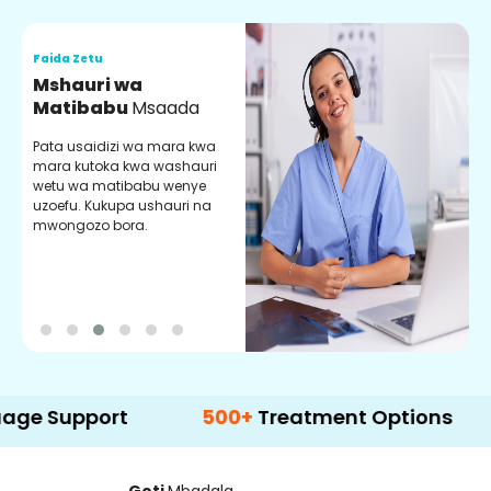
Faida Zetu
F
Mshauri wa
V
Matibabu
Msaada
U
Pata usaidizi wa mara kwa
U
mara kutoka kwa washauri
m
wetu wa matibabu wenye
z
uzoefu. Kukupa ushauri na
w
mwongozo bora.
b
port
500+
Treatment Options