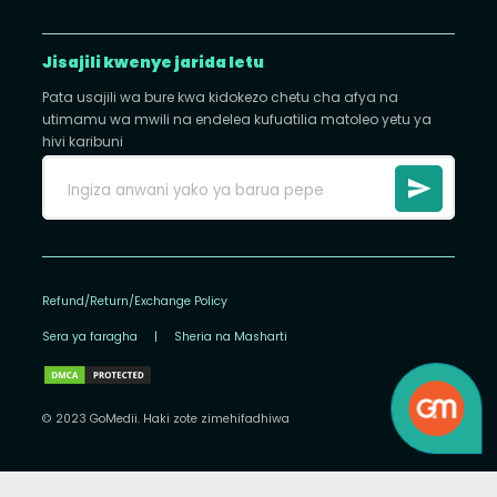
Jisajili kwenye jarida letu
Pata usajili wa bure kwa kidokezo chetu cha afya na
utimamu wa mwili na endelea kufuatilia matoleo yetu ya
hivi karibuni
Refund/Return/Exchange Policy
Sera ya faragha
|
Sheria na Masharti
© 2023 GoMedii. Haki zote zimehifadhiwa