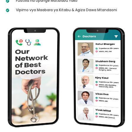
Fuatilia na Upange Matibabu Yako
Vipimo vya Maabara ya Kitabu & Agiza Dawa Mtandaoni