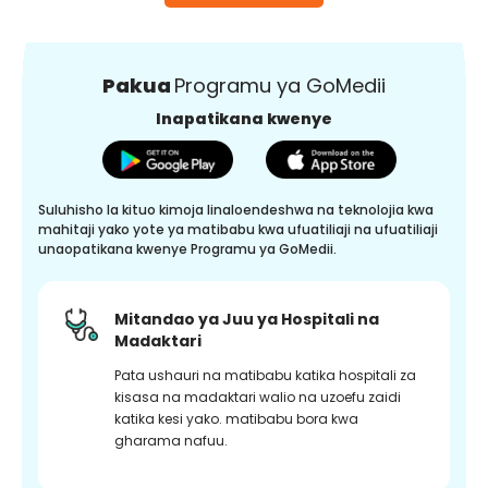
Pakua
Programu ya GoMedii
Inapatikana kwenye
Suluhisho la kituo kimoja linaloendeshwa na teknolojia kwa
mahitaji yako yote ya matibabu kwa ufuatiliaji na ufuatiliaji
unaopatikana kwenye Programu ya GoMedii.
Mitandao ya Juu ya Hospitali na
Madaktari
Pata ushauri na matibabu katika hospitali za
kisasa na madaktari walio na uzoefu zaidi
katika kesi yako. matibabu bora kwa
gharama nafuu.