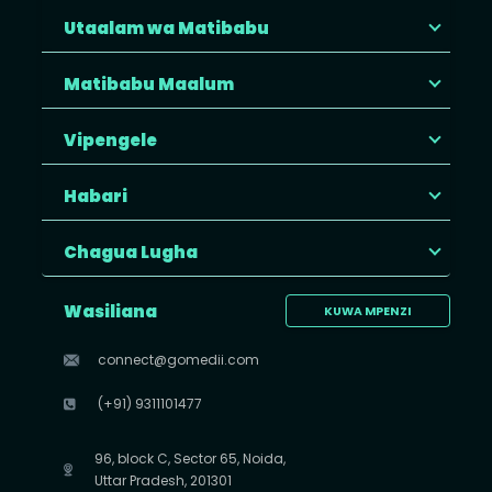
Utaalam wa Matibabu
Matibabu Maalum
Vipengele
Habari
Chagua Lugha
Wasiliana
KUWA MPENZI
connect@gomedii.com
(+91) 9311101477
96, block C, Sector 65, Noida,
Uttar Pradesh, 201301