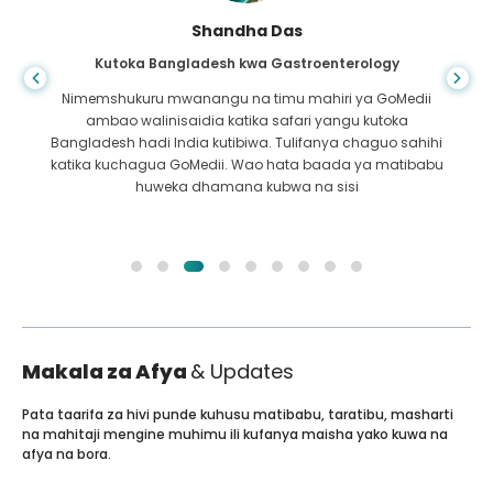
Shandha Das
Kutoka Bangladesh kwa Gastroenterology
Nimemshukuru mwanangu na timu mahiri ya GoMedii
ambao walinisaidia katika safari yangu kutoka
Bangladesh hadi India kutibiwa. Tulifanya chaguo sahihi
katika kuchagua GoMedii. Wao hata baada ya matibabu
huweka dhamana kubwa na sisi
Makala za Afya
& Updates
Pata taarifa za hivi punde kuhusu matibabu, taratibu, masharti
na mahitaji mengine muhimu ili kufanya maisha yako kuwa na
afya na bora.