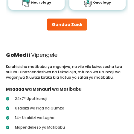
Neurology
Oncology
Gundua Zaidi
GoMedii
Vipengele
Kurahisisha matibabu ya mgonjwa, na vile vile kuiwezesha kwa
suluhu zinazoendeshwa na teknolojia, mfumo wa utunzaji wa
wagonjwa & uwazi katika kila hatua ya safari ya matibabu.
Msaada wa Mshauri wa Matibabu
24x7* Upatikanaji
Usaidizi wa Piga na Gumzo
14+ Usaidizi wa Lugha
Mapendekezo ya Matibabu