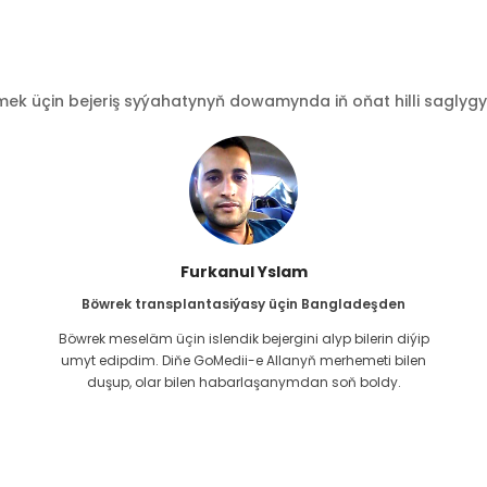
 üçin bejeriş syýahatynyň dowamynda iň oňat hilli saglygy go
Furkanul Yslam
Böwrek transplantasiýasy üçin Bangladeşden
Böwrek meseläm üçin islendik bejergini alyp bilerin diýip
g
umyt edipdim. Diňe GoMedii-e Allanyň merhemeti bilen
duşup, olar bilen habarlaşanymdan soň boldy.