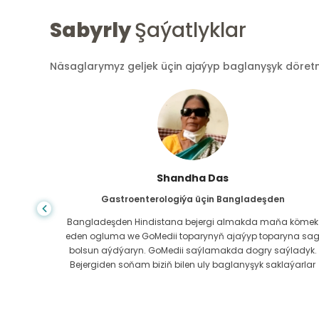
Sabyrly
Şaýatlyklar
Näsaglarymyz geljek üçin ajaýyp baglanyşyk döretmek
Shandha Das
Gastroenterologiýa üçin Bangladeşden
ndanam
Bangladeşden Hindistana bejergi almakda maňa kömek
ýerde,
eden ogluma we GoMedii toparynyň ajaýyp toparyna sa
az.
bolsun aýdýaryn. GoMedii saýlamakda dogry saýladyk.
erli
Bejergiden soňam biziň bilen uly baglanyşyk saklaýarlar
boluň!