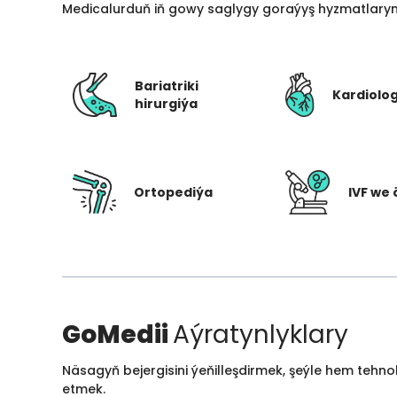
Medicalurduň iň gowy saglygy goraýyş hyzmatlarynd
Bariatriki
Kardiolo
hirurgiýa
Ortopediýa
IVF we 
GoMedii
Aýratynlyklary
Näsagyň bejergisini ýeňilleşdirmek, şeýle hem tehn
etmek.