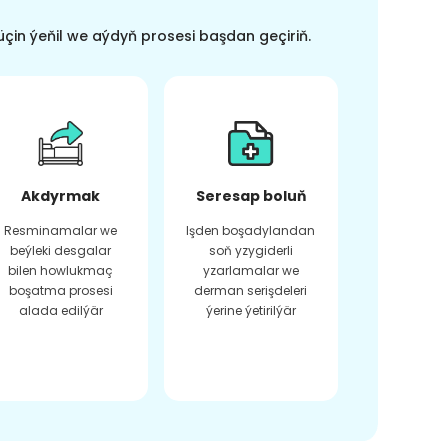
üçin ýeňil we aýdyň prosesi başdan geçiriň.
Akdyrmak
Seresap boluň
Resminamalar we
Işden boşadylandan
beýleki desgalar
soň yzygiderli
bilen howlukmaç
yzarlamalar we
boşatma prosesi
derman serişdeleri
alada edilýär
ýerine ýetirilýär