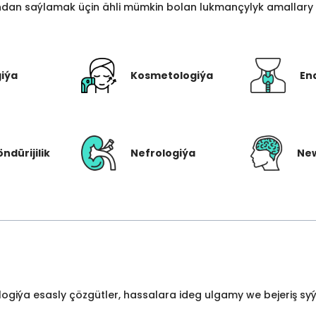
an saýlamak üçin ähli mümkin bolan lukmançylyk amallary bi
giýa
Kosmetologiýa
En
öndürijilik
Nefrologiýa
New
ologiýa esasly çözgütler, hassalara ideg ulgamy we bejeriş s