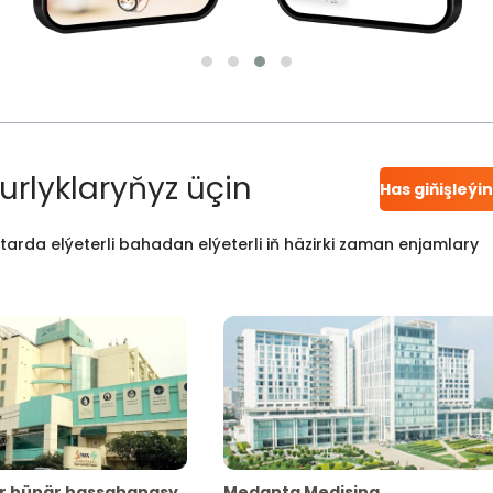
urlyklaryňyz üçin
Has giňişleýi
atarda elýeterli bahadan elýeterli iň häzirki zaman enjamlary
r hünär hassahanasy
Medanta Medisina