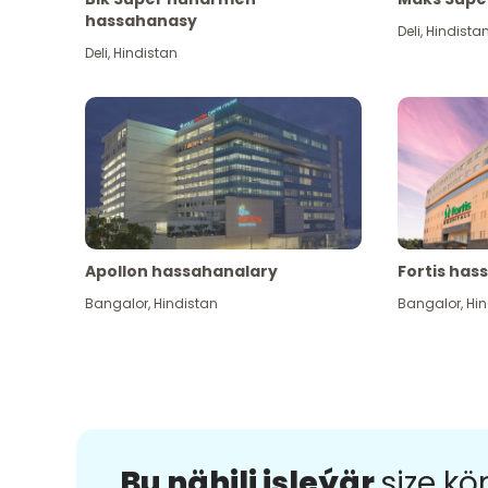
hassahanasy
Deli
,
Hindista
Deli
,
Hindistan
Apollon hassahanalary
Fortis has
Bangalor
,
Hindistan
Bangalor
,
Hin
Bu nähili işleýär
size k