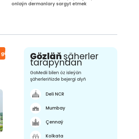
onlaýn dermanlary sargyt etmek
n gör
Gözläň
şäherler
tarapyndan
GoMedii bilen öz isleýän
şäherleriňizde bejergi alyň
Deli NCR
Mumbay
Çennaý
Kolkata