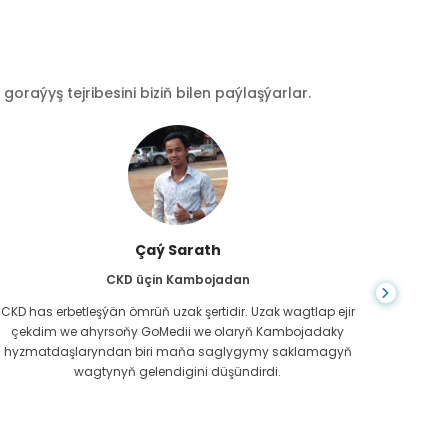
raýyş tejribesini biziň bilen paýlaşýarlar.
Çaý Sarath
CKD üçin Kambojadan
CKD has erbetleşýän ömrüň uzak şertidir. Uzak wagtlap ejir
Du
çekdim we ahyrsoňy GoMedii we olaryň Kambojadaky
bilm
hyzmatdaşlaryndan biri maňa saglygymy saklamagyň
meniň g
wagtynyň gelendigini düşündirdi.
näme