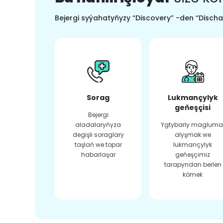
Bejergi syýahatyňyzy “Discovery” -den “Dischar
Sorag
Lukmançylyk
geňeşçisi
Bejergi
aladalaryňyza
Ygtybarly magluma
degişli soraglary
alyşmak we
taşlaň we topar
lukmançylyk
habarlaşar
geňeşçimiz
tarapyndan berlen
kömek