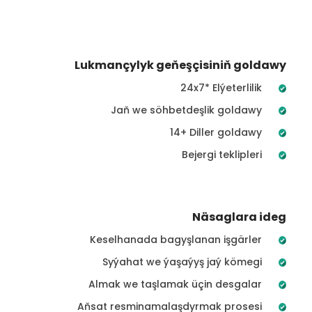
Lukmançylyk geňeşçisiniň goldawy
24x7* Elýeterlilik
Jaň we söhbetdeşlik goldawy
14+ Diller goldawy
Bejergi teklipleri
Näsaglara ideg
Keselhanada bagyşlanan işgärler
Syýahat we ýaşaýyş jaý kömegi
Almak we taşlamak üçin desgalar
Aňsat resminamalaşdyrmak prosesi