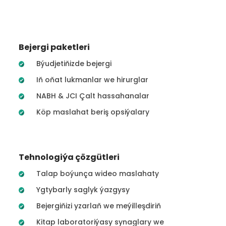
Bejergi paketleri
Býudjetiňizde bejergi
Iň oňat lukmanlar we hirurglar
NABH & JCI Çalt hassahanalar
Köp maslahat beriş opsiýalary
Tehnologiýa çözgütleri
Talap boýunça wideo maslahaty
Ygtybarly saglyk ýazgysy
Bejergiňizi yzarlaň we meýilleşdiriň
Kitap laboratoriýasy synaglary we