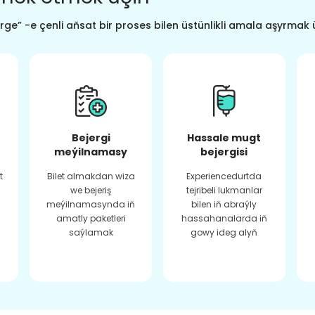
ge” -e çenli aňsat bir proses bilen üstünlikli amala aşyrmak 
Bejergi
Hassale mugt
meýilnamasy
bejergisi
t
Bilet almakdan wiza
Experiencedurtda
we bejeriş
tejribeli lukmanlar
meýilnamasynda iň
bilen iň abraýly
amatly paketleri
hassahanalarda iň
saýlamak
gowy ideg alyň