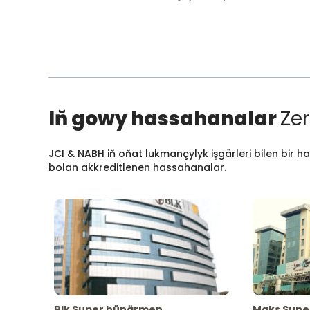
Iň gowy hassahanalar
Zer
JCI & NABH iň oňat lukmançylyk işgärleri bilen bir h
bolan akkreditlenen hassahanalar.
Blk Super hünärmen
Maks Supe