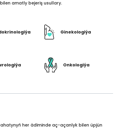
len amatly bejeriş usullary.
dokrinologiýa
Ginekologiýa
rologiýa
Onkologiýa
yýahatynyň her ädiminde aç-açanlyk bilen üpjün