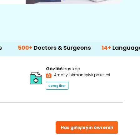
0+
Doctors & Surgeons
14+
Language Support
Gözläň
has köp
Amatly lukmançylyk paketleri
Sorag iber
Has giňişleýin öwreniň