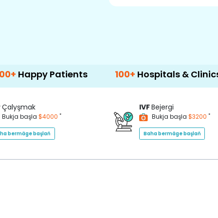
y Patients
100+
Hospitals & Clinics
50
P
Çalyşmak
IVF
Bejergi
*
*
Bukja başla
$4000
Bukja başla
$3200
ha bermäge başlaň
Baha bermäge başlaň