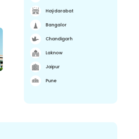
Haýdarabat
Bangalor
Chandigarh
Laknow
Jaipur
Pune