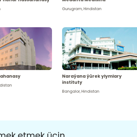
n
Gurugram
,
Hindistan
sahanasy
Naraýana ýürek ylymlary
instituty
distan
Bangalor
,
Hindistan
ömek etmek üçin