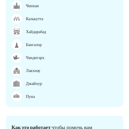
Ченнаи
Калькутта
Хайдарабад
Бангалор
Чандигарх
Лакхнау
Джайпур
Пуна
Как это работает
чтобы помочь вам