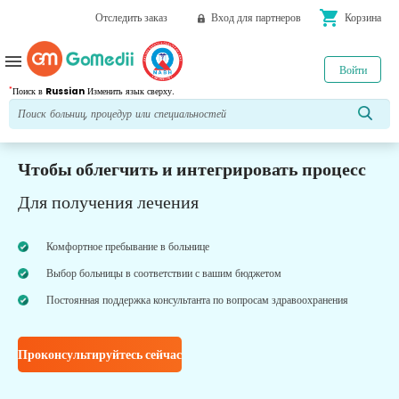
shopping_cart
Отследить заказ
Вход для партнеров
Корзина
menu
Войти
*
Поиск в
Russian
Изменить язык сверху.
Чтобы облегчить и интегрировать процесс
Для получения лечения
Комфортное пребывание в больнице
Выбор больницы в соответствии с вашим бюджетом
Постоянная поддержка консультанта по вопросам здравоохранения
Проконсультируйтесь сейчас