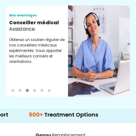
Nos avantages
N
Conseiller médical
V
Assistance
C
Obtenez un soutien régulier de
C
nos conseillers médicaux
n
expérimentés. Vous apporter
e
les meilleurs conseils et
t
orientations.
p
d
500+
Treatment Options
Genou
Remplacement