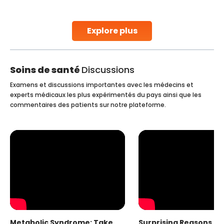
parenthood. Skilled technicians collect sperm using
specialized procedures to ensure optimal quality. Once
collected, they process the
Explore plus
Continue Reading
Soins de santé
Discussions
Examens et discussions importantes avec les médecins et
experts médicaux les plus expérimentés du pays ainsi que les
commentaires des patients sur notre plateforme.
Metabolic Syndrome: Take
Surprising Reasons fo