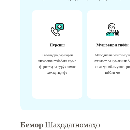
Пурсиш
Мушовири тиббӣ
Саволҳоро дар бораи
Мубодилаи боэътимоди
нигаронии табобати шумо
иттилоот ва кӯмаки як б
фиристед ва гурӯҳ тамос
як аз ҷониби мушовири
хоҳад гирифт
тиббии мо
Бемор
Шаҳодатномаҳо