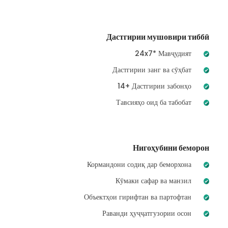
Дастгирии мушовири тиббӣ
24x7* Мавҷудият
Дастгирии занг ва сӯҳбат
14+ Дастгирии забонҳо
Тавсияҳо оид ба табобат
Нигоҳубини беморон
Кормандони содиқ дар беморхона
Кӯмаки сафар ва манзил
Объектҳои гирифтан ва партофтан
Раванди ҳуҷҷатгузории осон