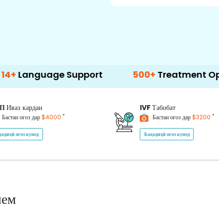
age Support
500+
Treatment Options
ИП
Иваз кардан
IVF
Табобат
*
*
Бастаи оғоз дар
$4000
Бастаи оғоз дар
$3200
ҳодиҳӣ оғоз кунед
Баҳодиҳӣ оғоз кунед
нем