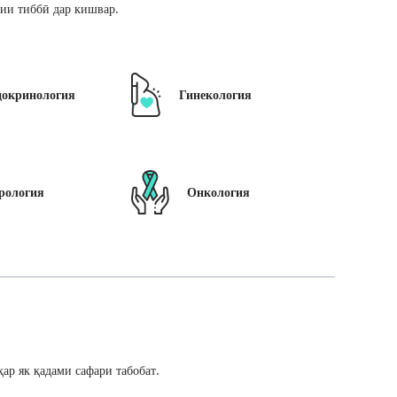
ии тиббӣ дар кишвар.
докринология
Гинекология
рология
Онкология
ар як қадами сафари табобат.