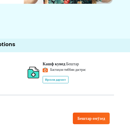
Кашф кунед
Бештар
Бастаҳои тиббии дастрас
Ирсоли дархост
Бештар омӯзед