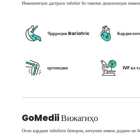
Имкониятҳои дастраси табобат бо тамоми диапазонҳои имкон
Ҷарроҳии Bariatric
Кардиолог
ортопедия
IVF ва т
GoMedii
Вижагиҳо
Осон кардани табобати беморон, инчунин имкон додани он бо