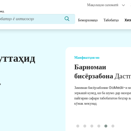
Мақолаҳои саломатӣ
нед.
Беморхонаҳо
Табобатҳо
Хиз
уттаҳид
Манфиатҳои мо
Барномаи
бисёрзабона
Дастгирӣ
т
Замимаи бисёрзабонии GoMedii-и моро
зеркашӣ кунед, ки ба шумо дар назорат ва
пайгирии сафари табобататон беҳтар ва дақиқ
кӯмак мекунад.