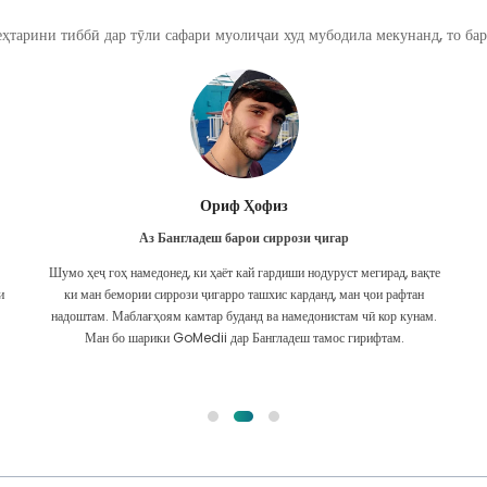
ҳтарини тиббӣ дар тӯли сафари муолиҷаи худ мубодила мекунанд, то бар
Ориф Ҳофиз
Аз Бангладеш барои сиррози ҷигар
Шумо ҳеҷ гоҳ намедонед, ки ҳаёт кай гардиши нодуруст мегирад, вақте
и
ки ман бемории сиррози ҷигарро ташхис карданд, ман ҷои рафтан
надоштам. Маблағҳоям камтар буданд ва намедонистам чӣ кор кунам.
Ман бо шарики GoMedii дар Бангладеш тамос гирифтам.