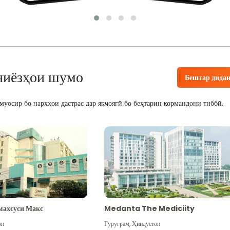
ниёзҳои шумо
Бештар дида
уосир бо нархҳои дастрас дар якҷоягӣ бо беҳтарин кормандони тиббӣ.
махсуси Макс
Medanta The Mediciity
он
Гуруграм
,
Ҳиндустон