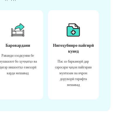
Баровардани
Нигоҳубинро пайгирӣ
кунед
Раванди озодкунии бе
мушкилот бо ҳуҷҷатҳо ва
Пас аз барканорӣ дар
дигар иншоотҳо ғамхорӣ
саросари ҷаҳон пайгирии
карда мешавад
мунтазам ва иҷрои
доруворӣ гирифта
мешавад