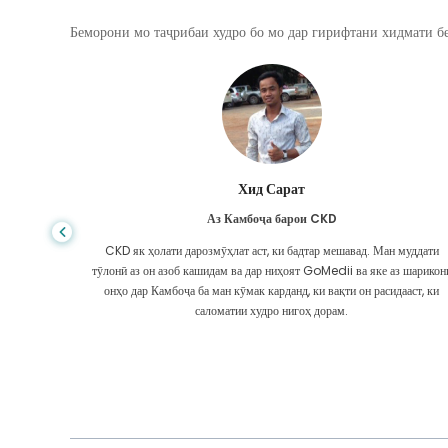
Беморони мо таҷрибаи худро бо мо дар гирифтани хидмати бе
Хид Сарат
Аз Камбоҷа барои CKD
аам ҳама
CKD як ҳолати дарозмӯҳлат аст, ки бадтар мешавад. Ман муддати
ки ман бо
тӯлонӣ аз он азоб кашидам ва дар ниҳоят GoMedii ва яке аз шарикон
ирифтам.
онҳо дар Камбоҷа ба ман кӯмак карданд, ки вақти он расидааст, ки
саломатии худро нигоҳ дорам.