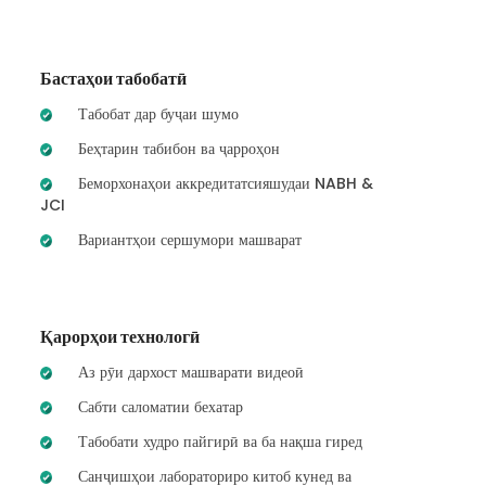
Бастаҳои табобатӣ
Табобат дар буҷаи шумо
Беҳтарин табибон ва ҷарроҳон
Беморхонаҳои аккредитатсияшудаи NABH &
JCI
Вариантҳои сершумори машварат
Қарорҳои технологӣ
Аз рӯи дархост машварати видеоӣ
Сабти саломатии бехатар
Табобати худро пайгирӣ ва ба нақша гиред
Санҷишҳои лабораториро китоб кунед ва