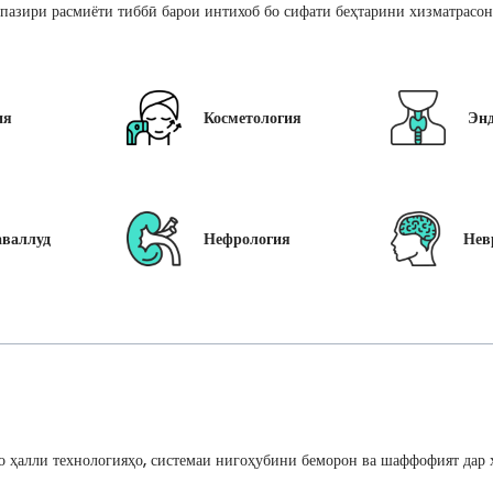
пазири расмиёти тиббӣ барои интихоб бо сифати беҳтарини хизматрасон
ия
Косметология
Эн
аваллуд
Нефрология
Нев
 ҳалли технологияҳо, системаи нигоҳубини беморон ва шаффофият дар ҳ