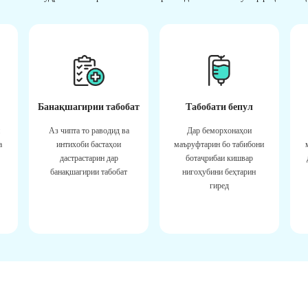
Банақшагирии табобат
Табобати бепул
Аз чипта то раводид ва
Дар беморхонаҳои
а
интихоби бастаҳои
маъруфтарин бо табибони
дастрастарин дар
ботаҷрибаи кишвар
банақшагирии табобат
нигоҳубини беҳтарин
гиред