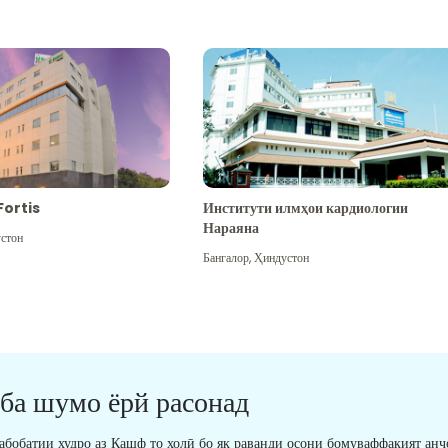
Fortis
Институти илмҳои кардиологии
Нараяна
стон
Бангалор
,
Ҳиндустон
 ба шумо ёрй расонад
табобатии худро аз Кашф то холӣ бо як раванди осони бомуваффақият анҷ