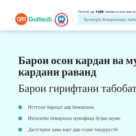
*
Ҷустуҷӯ дар
Tajik
Забонро аз боло иваз ку
Барои осон кардан ва м
кардани раванд
онлайн
тҳо
Барои гирифтани табоба
 бо табибони ботаҷрибаи мо
 дар вақти воқеӣ барои
соҳаи тандурустӣ.
Истгоҳи бароҳат дар беморхона
Интихоби беморхона мувофиқи буҷаи шумо
Дастгирии ҳама вақт дар соҳаи тандурустӣ