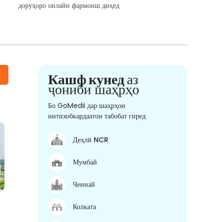
доруҳоро онлайн фармоиш диҳед
н
Кашф кунед
аз
ҷониби шаҳрҳо
Бо GoMedii дар шаҳрҳои
интихобкардаатон табобат гиред
Деҳлӣ NCR
Мумбай
Ченнай
Колката