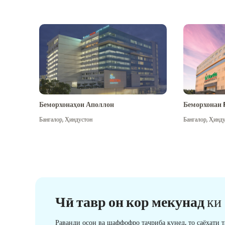
Беморхонаҳои Аполлон
Беморхонаи 
Бангалор
,
Ҳиндустон
Бангалор
,
Ҳинду
Чӣ тавр он кор мекунад
ки
Раванди осон ва шаффофро таҷриба кунед, то саёҳати 