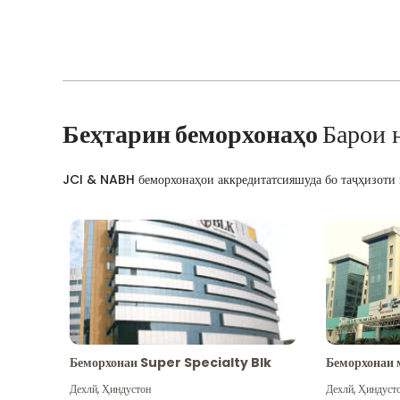
Беҳтарин беморхонаҳо
Барои 
JCI & NABH беморхонаҳои аккредитатсияшуда бо таҷҳизоти м
Беморхонаи Super Specialty Blk
Беморхонаи 
Дехлй
,
Ҳиндустон
Дехлй
,
Ҳиндуст