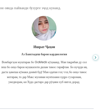
ои оянда пайванди бузурге эҷод кунанд.
Ишрат Ҷаҳон
Аз Бангладеш барои кардиология
Вомбаргҳои муштарак бо GoMedii кӯҳнаанд. Ман тақрибан ду сол
Ҳанг
пеш бо онҳо барои мушкилоти дилам тамос гирифтам. Бо вуҷуди ин,
мушкил б
даста ҳамеша кӯмаки доимӣ буд! Ман одатан гоҳ-гоҳ бо онҳо тамос
танҳо да
мегирам, то дар Макс муоинаи мунтазами худро гузаронам,
умедворам, ки Худо дастаро дар рӯҳияи хуб нигоҳ дорад.