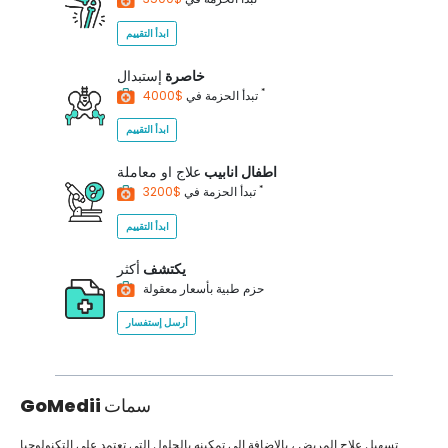
ابدأ التقييم
خاصرة
إستبدال
*
$4000
تبدأ الحزمة في
ابدأ التقييم
اطفال انابيب
علاج او معاملة
*
$3200
تبدأ الحزمة في
ابدأ التقييم
يكتشف
أكثر
حزم طبية بأسعار معقولة
أرسل إستفسار
سمات
GoMedii
تسهيل علاج المريض ، بالإضافة إلى تمكينه بالحلول التي تعتمد على التكنولوجيا