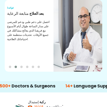
نا
فوائدنا
ة
بعد العلاج
متابعة الرعاية
ن
احصل على دعم طبي ودعم للمرضى
م
على مدار الساعة طوال أيام الأسبوع
مع فريقنا الذي يعالج مشاكلك في
جميع الأوقات. تحديثات منتظمة على
احتياجاتك العلاجية.
0+
Doctors & Surgeons
14+
Language Support
ركبة
إستبدال
*
$3500
تبدأ الحزمة في