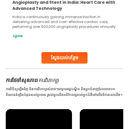
Angioplasty and Stent in India: Heart Care with
Advanced Technology
India is continuously gaining immense traction in
delivering advanced and cost-effective cardiac care,
performing over 500,000 angioplasty procedures annually
with a success rate exceeding 90%. Patients across the
បន្តអាន
globe are searching for treatments like angioplasty and
stent placement in Indian hospitals, owing to the
combination of high-quality care and affordability.
Studies, such as one published
ស្វែងយល់បន្ថែម
Continue Reading
ការ​ថែទាំ​សុខភាព
ការពិភាក្សា
ការពិនិត្យឡើងវិញ និងការពិភាក្សាសំខាន់ៗជាមួយវេជ្ជបណ្ឌិត និងអ្នកជំនាញដែលមានបទ
ពិសោធន៍ច្រើនបំផុតរបស់ប្រទេស រួមជាមួយនឹងមតិកែលម្អរបស់អ្នកជំងឺនៅលើវេទិការបស់យើង។