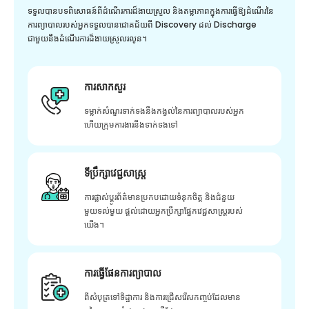
ទទួលបានបទពិសោធន៍ពីដំណើរការដ៏ងាយស្រួល និងតម្លាភាពក្នុងការធ្វើឱ្យដំណើរនៃ
ការព្យាបាលរបស់អ្នកទទួលបានជោគជ័យពី Discovery ដល់ Discharge
ជាមួយនឹងដំណើរការដ៏ងាយស្រួលរលូន។
ការសាកសួរ
ទម្លាក់សំណួរទាក់ទងនឹងកង្វល់នៃការព្យាបាលរបស់អ្នក
ហើយក្រុមការងារនឹងទាក់ទងទៅ
ទីប្រឹក្សាវេជ្ជសាស្ត្រ
ការផ្លាស់ប្តូរព័ត៌មានប្រកបដោយទំនុកចិត្ត និងជំនួយ
មួយទល់មួយ ផ្តល់ដោយអ្នកប្រឹក្សាផ្នែកវេជ្ជសាស្រ្តរបស់
យើង។
ការធ្វើផែនការព្យាបាល
ពីសំបុត្រទៅទិដ្ឋាការ និងការជ្រើសរើសកញ្ចប់ដែលមាន