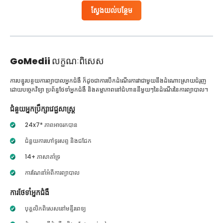
ស្វែងយល់បន្ថែម
GoMedii
លក្ខណៈពិសេស
ការបន្ធូរបន្ថយការព្យាបាលអ្នកជំងឺ ក៏ដូចជាការបើកដំណើរការវាជាមួយនឹងដំណោះស្រាយជំរុញ
ដោយបច្ចេកវិទ្យា ប្រព័ន្ធថែទាំអ្នកជំងឺ និងតម្លាភាពនៅជំហាននីមួយៗនៃដំណើរនៃការព្យាបាល។
ជំនួយអ្នកប្រឹក្សាវេជ្ជសាស្ត្រ
24x7* ភាពអាចរកបាន
ជំនួយការហៅទូរសព្ទ និងជជែក
14+ ភាសាគាំទ្រ
ការណែនាំអំពីការព្យាបាល
ការថែទាំអ្នកជំងឺ
បុគ្គលិកពិសេសនៅមន្ទីរពេទ្យ