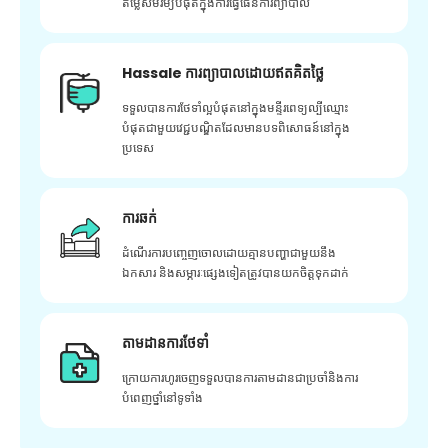
តម្លៃសមរម្យបំផុតក្នុងការធ្វើផែនការព្យាបាល
Hassale ការព្យាបាលដោយឥតគិតថ្លៃ
ទទួលបានការថែទាំល្អបំផុតនៅក្នុងមន្ទីរពេទ្យល្បីឈ្មោះ
បំផុតជាមួយវេជ្ជបណ្ឌិតដែលមានបទពិសោធន៍នៅក្នុង
ប្រទេស
ការឆក់
ដំណើរការបញ្ចេញចោលដោយគ្មានបញ្ហាជាមួយនឹង
ឯកសារ និងសម្ភារៈផ្សេងទៀតត្រូវបានយកចិត្តទុកដាក់
តាមដានការថែទាំ
ក្រោយ​ការ​ហូរ​ចេញ​ទទួល​បាន​ការ​តាមដាន​ជា​ប្រចាំ​និង​ការ​
បំពេញ​ថ្នាំ​នៅ​ទូទាំង​