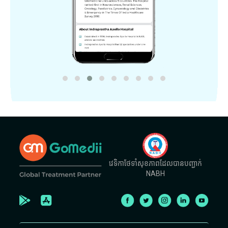
វេទិកាថែទាំសុខភាពដែលបានបញ្ជាក់
NABH