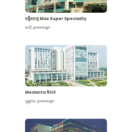
មន្ទីរពេទ្យ Max Super Speciality
ដេលី
,
ប្រទេសឥណ្ឌា
Medanta ឱសថ
ហ្គូរូក្រាម
,
ប្រទេសឥណ្ឌា