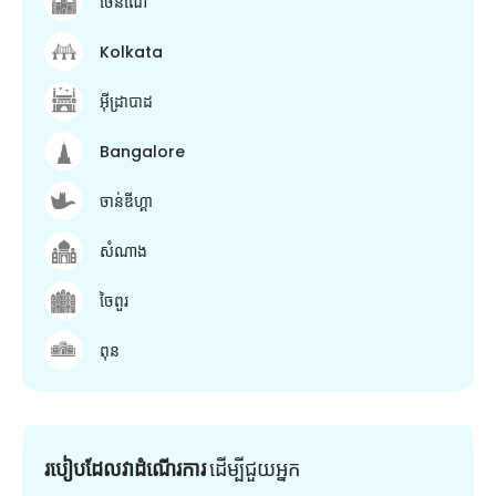
ចេនណៃ
Kolkata
អ៊ីដ្រាបាដ
Bangalore
ចាន់ឌីហ្គា
សំណាង
ចៃពួរ
ពុន
របៀបដែលវាដំណើរការ
ដើម្បី​ជួយ​អ្នក