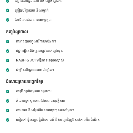
ជំនួយការធ្វើដំណើរ និងកន្លែងស្នាក់នៅ
គ្រឿងបរិក្ខារយក និងទម្លាក់
ដំណើរការឯកសារងាយស្រួល
កញ្ចប់ព្យាបាល
ការព្យាបាលក្នុងថវិការបស់អ្នក។
វេជ្ជបណ្ឌិតនិងគ្រូពេទ្យវះកាត់ល្អបំផុត
NABH & JCI មន្ទីរពេទ្យទទួលស្គាល់
ជម្រើសពិគ្រោះយោបល់ច្រើន។
ដំណោះស្រាយបច្ចេកវិទ្យា
ការប្រឹក្សាវីដេអូតាមតម្រូវការ
កំណត់ត្រាសុខភាពដែលមានសុវត្ថិភាព
តាមដាន និងរៀបចំផែនការព្យាបាលរបស់អ្នក។
សៀវភៅធ្វើតេស្តមន្ទីរពិសោធន៍ និងបញ្ជាទិញឱសថតាមអ៊ីនធឺណិត