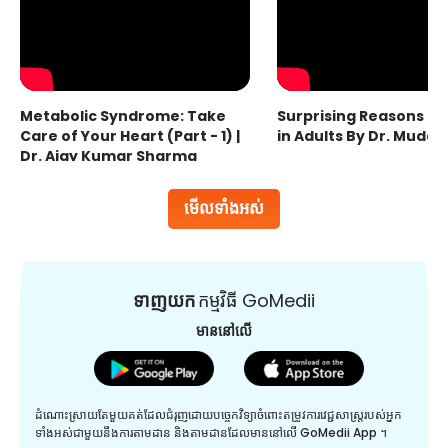
Metabolic Syndrome: Take
Surprising Reasons fo
Care of Your Heart (Part - 1) |
in Adults By Dr. Mudas
Dr. Ajay Kumar Sharma
មើលទាំងអស់
ទាញយក
កម្មវិធី GoMedii
មាននៅលើ
ដំណោះស្រាយតែមួយគត់ដែលជំរុញដោយបច្ចេកវិទ្យាចំពោះតម្រូវការវេជ្ជសាស្រ្តរបស់អ្នក
ទាំងអស់ជាមួយនឹងការតាមដាន និងតាមដានដែលមាននៅលើ GoMedii App ។