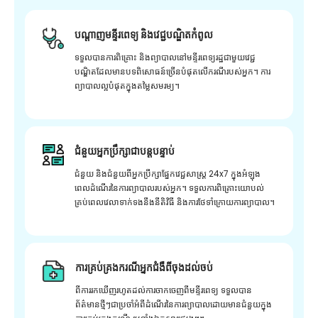
បណ្តាញមន្ទីរពេទ្យ និងវេជ្ជបណ្ឌិតកំពូល
ទទួលបានការពិគ្រោះ និងព្យាបាលនៅមន្ទីរពេទ្យរដ្ឋជាមួយវេជ្ជ
បណ្ឌិតដែលមានបទពិសោធន៍ច្រើនបំផុតលើករណីរបស់អ្នក។ ការ
ព្យាបាលល្អបំផុតក្នុងតម្លៃសមរម្យ។
ជំនួយអ្នកប្រឹក្សាជាបន្តបន្ទាប់
ជំនួយ និងជំនួយពីអ្នកប្រឹក្សាផ្នែកវេជ្ជសាស្រ្ត 24x7 ក្នុងអំឡុង
ពេលដំណើរនៃការព្យាបាលរបស់អ្នក។ ទទួលការពិគ្រោះយោបល់
គ្រប់ពេលវេលាទាក់ទងនឹងនីតិវិធី និងការថែទាំក្រោយការព្យាបាល។
ការគ្រប់គ្រងករណីអ្នកជំងឺពីចុងដល់ចប់
ពីការរកឃើញរហូតដល់ការចាកចេញពីមន្ទីរពេទ្យ ទទួលបាន
ព័ត៌មានថ្មីៗជាប្រចាំអំពីដំណើរនៃការព្យាបាលដោយមានជំនួយក្នុង