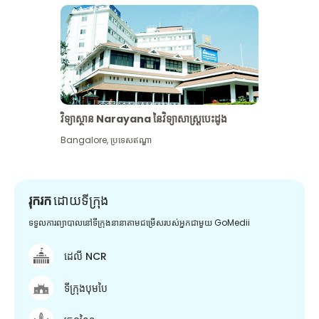
វិទ្យាស្ថាន Narayana នៃវិទ្យាសាស្រ្តបេះដូង
Bangalore
,
ប្រទេសឥណ្ឌា
រុករក
ដោយទីក្រុង
ទទួលការព្យាបាលនៅទីក្រុងនានាតាមជម្រើសរបស់អ្នកជាមួយ GoMedii
ដេលី NCR
ទីក្រុងបុមបៃ