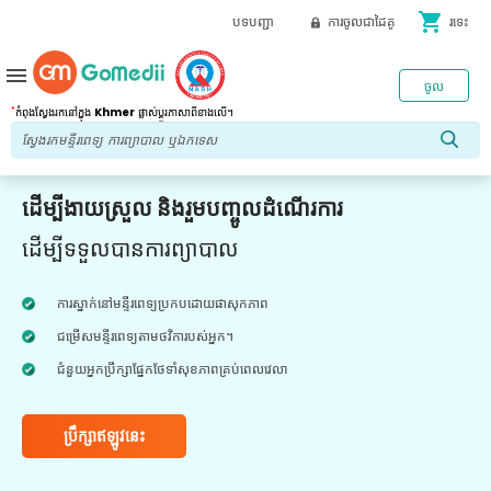
shopping_cart
បទបញ្ជា
ការចូលជាដៃគូ
រទេះ
menu
ចូល
*
កំពុងស្វែងរកនៅក្នុង
Khmer
ផ្លាស់ប្តូរភាសាពីខាងលើ។
ដើម្បីងាយស្រួល និងរួមបញ្ចូលដំណើរការ
ដើម្បីទទួលបានការព្យាបាល
ការស្នាក់នៅមន្ទីរពេទ្យប្រកបដោយផាសុកភាព
ជម្រើសមន្ទីរពេទ្យតាមថវិការបស់អ្នក។
ជំនួយអ្នកប្រឹក្សាផ្នែកថែទាំសុខភាពគ្រប់ពេលវេលា
ប្រឹក្សាឥឡូវនេះ