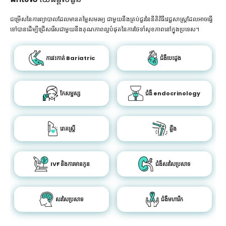
ជម្រើសនៃការព្យាបាលដែលមានតម្លៃសមរម្យ ជាមួយនឹងគ្រប់ជួរនៃនីតិវិធីវេជ្ជសាស្រ្តដែលអាចធ្វើ
ទៅបានដើម្បីជ្រើសរើសជាមួយនឹងគុណភាពល្អបំផុតនៃការថែទាំសុខភាពនៅក្នុងប្រទេស។
ការវះកាត់ Bariatric
ជំងឺបេះដូង
កែសម្ផស្ស
ជំងឺ endocrinology
រោគស្ត្រី
ឆ្អឹង
IVF និងការមានកូន
ជំងឺសរសៃប្រសាទ
សរសៃប្រសាទ
ជំងឺមហារីក