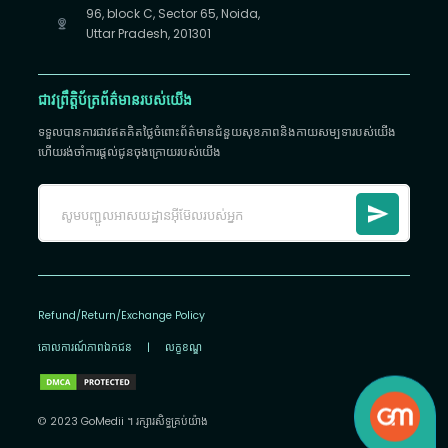
96, block C, Sector 65, Noida,
Uttar Pradesh, 201301
ជាវព្រឹត្តិប័ត្រព័ត៌មានរបស់យើង
ទទួលបានការជាវឥតគិតថ្លៃចំពោះព័ត៌មានជំនួយសុខភាពនិងកាយសម្បទារបស់យើង
ហើយរង់ចាំការផ្តល់ជូនចុងក្រោយរបស់យើង
Refund/Return/Exchange Policy
គោលការណ៍​ភាព​ឯកជន
|
លក្ខខណ្ឌ
© 2023 GoMedii ។ រក្សា​រ​សិទ្ធ​គ្រប់យ៉ាង