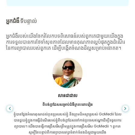
អ្នកជំងឺ
ទីបន្ទាល់
អ្នកជំងឺរបស់យើងចែករំលែកបទពិសោធន៍របស់ពួកគេជាមួយយើងក្នុង
ការទទួលបានការថែទាំសុខភាពដែលមានគុណភាពល្អបំផុតក្នុងដំណើរ
នៃការព្យាបាលរបស់ពួកគេ ដើម្បីបង្កើតចំណងដ៏ល្អសម្រាប់អនាគត។
សានដាដាស
ពីបង់ក្លាដែសសម្រាប់ជំងឺក្រពះពោះវៀន
ខ្ញុំបានថ្លែងអំណរគុណដល់កូនប្រុសរបស់ខ្ញុំ និងក្រុមដ៏អស្ចារ្យរបស់ GoMedii ដែល
បានជួយខ្ញុំក្នុងការធ្វើដំណើររបស់ខ្ញុំពីបង់ក្លាដែសទៅកាន់ប្រទេសឥណ្ឌាដើម្បីទទួលការ
ព្យាបាល។ យើងបានធ្វើការជ្រើសរើសត្រឹមត្រូវក្នុងការជ្រើសរើស GoMedii ។ ពួកគេ
សូម្បីតែបន្ទាប់ពីការព្យាបាលរក្សាទំនាក់ទំនងដ៏ល្អជាមួយយើង