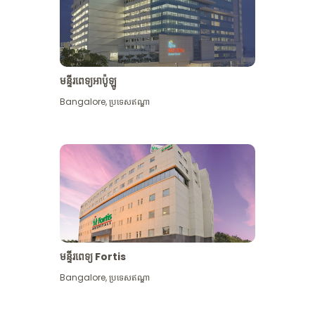
មន្ទីរពេទ្យអាប៉ូឡូ
Bangalore
,
ប្រទេសឥណ្ឌា
មើល​ច្រើន​ទៀត
មន្ទីរពេទ្យ Fortis
Bangalore
,
ប្រទេសឥណ្ឌា