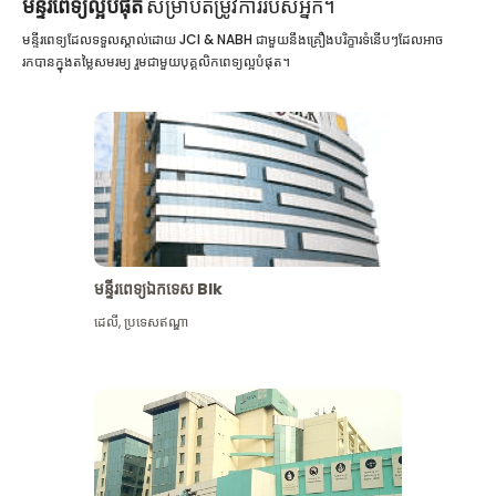
មន្ទីរពេទ្យល្អបំផុត
សម្រាប់តម្រូវការរបស់អ្នក។
មន្ទីរពេទ្យដែលទទួលស្គាល់ដោយ JCI & NABH ជាមួយនឹងគ្រឿងបរិក្ខារទំនើបៗដែលអាច
រកបានក្នុងតម្លៃសមរម្យ រួមជាមួយបុគ្គលិកពេទ្យល្អបំផុត។
មន្ទីរពេទ្យឯកទេស Blk
ដេលី
,
ប្រទេសឥណ្ឌា