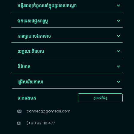
មន្ទីរពេទ្យកំពូលនៅក្នុងប្រទេសឥណ្ឌា
ឯកទេសវេជ្ជសាស្ត្រ
ការព្យាបាលឯកទេស
លក្ខណៈពិសេស
ព័ត៌មាន
ជ្រើសរើស​ភាសា
ទាក់ទងមក
ក្លាយជាដៃគូ
connect@gomedii.com
(+91) 9311101477