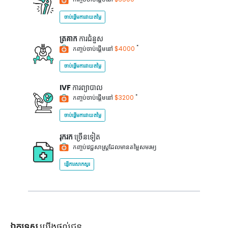
ចាប់ផ្តើមការវាយតម្លៃ
ត្រគាក
ការជំនួស
*
កញ្ចប់ចាប់ផ្តើមនៅ
$4000
ចាប់ផ្តើមការវាយតម្លៃ
IVF
ការព្យាបាល
*
កញ្ចប់ចាប់ផ្តើមនៅ
$3200
ចាប់ផ្តើមការវាយតម្លៃ
រុករក
ច្រើនទៀត
កញ្ចប់វេជ្ជសាស្ត្រដែលមានតម្លៃសមរម្យ
ផ្ញើការសាកសួរ
ឯកទេស
យើងផ្តល់ជូន