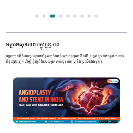
អត្ថបទសុខភាព
បច្ចុប្បន្នភាព
ទទួលបានព័ត៌មានចុងក្រោយបំផុតទាក់ទងនឹងការព្យាបាល នីតិវិធី លក្ខខណ្ឌ និងតម្រូវការពាក់
ព័ន្ធផ្សេងទៀត ដើម្បីធ្វើឱ្យជីវិតរបស់អ្នកមានសុខភាពល្អ និងប្រសើរជាងមុន។