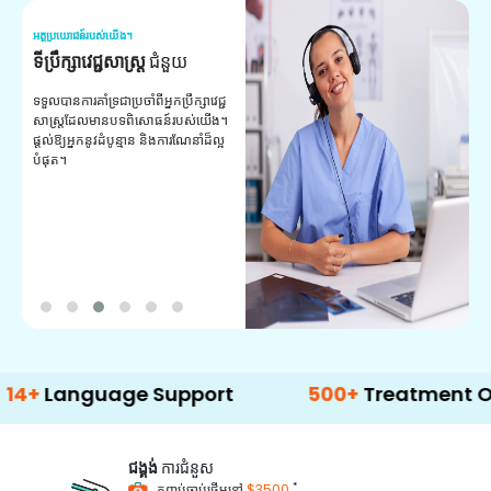
អត្ថប្រយោជន៍របស់យើង។
អត
ទីប្រឹក្សាវេជ្ជសាស្ត្រ
ជំនួយ
វ
យ
ទទួលបានការគាំទ្រជាប្រចាំពីអ្នកប្រឹក្សាវេជ្ជ
សាស្ត្រដែលមានបទពិសោធន៍របស់យើង។
ក
ផ្តល់ឱ្យអ្នកនូវដំបូន្មាន និងការណែនាំដ៏ល្អ
វ
បំផុត។
ប
ក្
ព
ឡ
nguage Support
500+
Treatment Options
ជង្គង់
ការជំនួស
*
កញ្ចប់ចាប់ផ្តើមនៅ
$3500