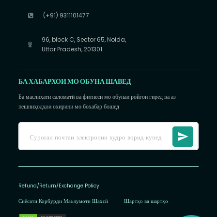
(+91) 9311101477
96, block C, Sector 65, Noida,
Uttar Pradesh, 201301
БА ХАБАРХОИ МО ОБУНА ШАВЕД
Ба маслиҳати саломатӣ ва фитнеси мо обунаи ройгон гиред ва аз
пешниҳодҳои охирини мо бохабар бошед
Refund/Return/Exchange Policy
Сиёсати Корбурди Маълумоти Шахсӣ
|
Шартҳо ва шартҳо