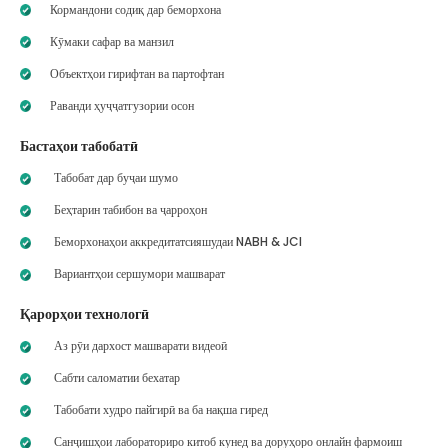
Кормандони содиқ дар беморхона
Кӯмаки сафар ва манзил
Объектҳои гирифтан ва партофтан
Раванди ҳуҷҷатгузории осон
Бастаҳои табобатӣ
Табобат дар буҷаи шумо
Беҳтарин табибон ва ҷарроҳон
Беморхонаҳои аккредитатсияшудаи NABH & JCI
Вариантҳои сершумори машварат
Қарорҳои технологӣ
Аз рӯи дархост машварати видеоӣ
Сабти саломатии бехатар
Табобати худро пайгирӣ ва ба нақша гиред
Санҷишҳои лабораториро китоб кунед ва доруҳоро онлайн фармоиш