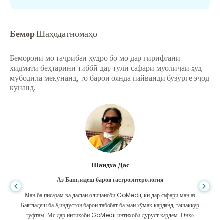
Бемор
Шаҳодатномаҳо
Беморони мо таҷрибаи худро бо мо дар гирифтани
хидмати беҳтарини тиббӣ дар тӯли сафари муолиҷаи худ
мубодила мекунанд, то барои оянда пайванди бузурге эҷод
кунанд.
Шандха Дас
Аз Бангладеш барои гастроэнтерология
Ман ба писарам ва дастаи олиҷаноби GoMedii, ки дар сафари ман аз
Бангладеш ба Ҳиндустон барои табобат ба ман кӯмак карданд, ташаккур
гуфтам. Мо дар интихоби GoMedii интихоби дуруст кардем. Онҳо