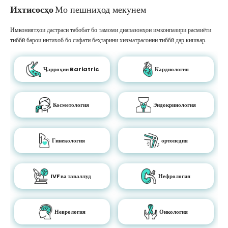
Ихтисосҳо
Мо пешниҳод мекунем
Имкониятҳои дастраси табобат бо тамоми диапазонҳои имконпазири расмиёти
тиббӣ барои интихоб бо сифати беҳтарини хизматрасонии тиббӣ дар кишвар.
Ҷарроҳии Bariatric
Кардиология
Косметология
Эндокринология
Гинекология
ортопедия
IVF ва таваллуд
Нефрология
Неврология
Онкология