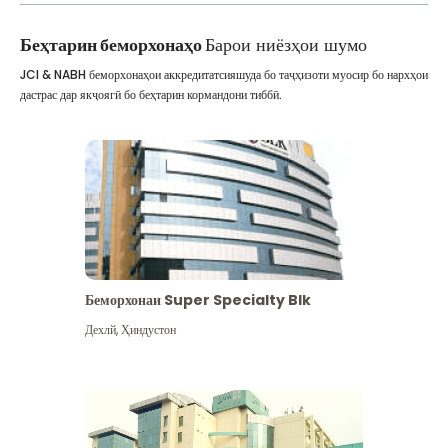
Беҳтарин беморхонаҳо
Барои ниёзҳои шумо
JCI & NABH беморхонаҳои аккредитатсияшуда бо таҷҳизоти муосир бо нархҳои
дастрас дар якҷоягӣ бо беҳтарин кормандони тиббӣ.
Беморхонаи Super Specialty Blk
Дехлй
,
Ҳиндустон