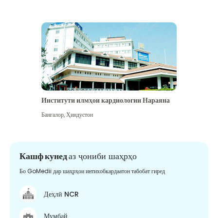
Институти илмҳои кардиологии Нараяна
Бангалор
,
Ҳиндустон
Кашф кунед
аз ҷониби шаҳрҳо
Бо GoMedii дар шаҳрҳои интихобкардаатон табобат гиред
Деҳлӣ NCR
Мумбай