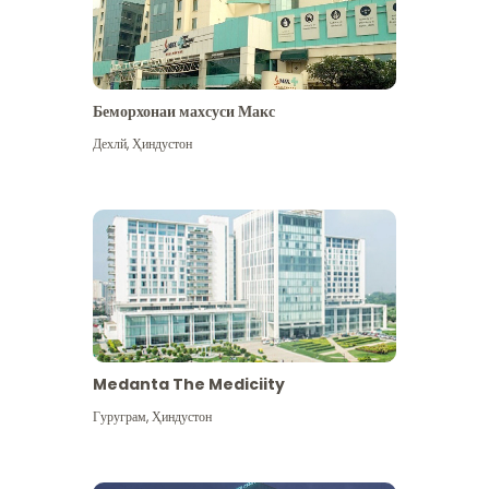
Беморхонаи махсуси Макс
Дехлй
,
Ҳиндустон
Medanta The Mediciity
Гуруграм
,
Ҳиндустон