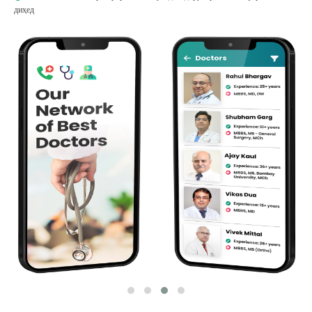
диҳед