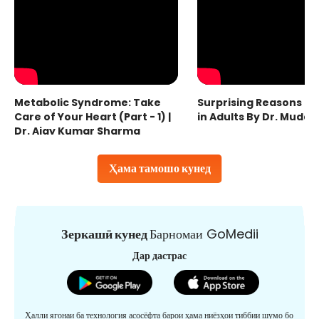
Metabolic Syndrome: Take
Surprising Reasons fo
Care of Your Heart (Part - 1) |
in Adults By Dr. Mudas
Dr. Ajay Kumar Sharma
Ҳама тамошо кунед
Зеркашӣ кунед
Барномаи GoMedii
Дар дастрас
Ҳалли ягонаи ба технология асосёфта барои ҳама ниёзҳои тиббии шумо бо