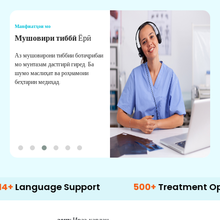
Манфиатҳои мо
М
Мушовири тиббӣ
Ёрӣ
В
М
Аз мушовирони тиббии ботаҷрибаи
мо мунтазам дастгирӣ гиред. Ба
М
шумо маслиҳат ва роҳнамоии
б
беҳтарин медиҳад.
д
б
guage Support
500+
Treatment Options