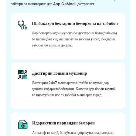
пайгирӣ ва мониторинг дар App GoMedii дастрас аст.
Шабакаҳои беҳтарини беморхона ва табибон
Дар беморхонаҳои муосир бо духтурони ботаҷриба оид
ба парвандаи худ машварат ва табобат гиред. беҳтарин
табобат бо арзиши дастрас.
Дастгирии доимии мушовир
Дастгирии 24x7 машваратчии тиббӣ ва кӯмак дар
давоми сафари табобататон. Ҳамеша дар бораи тартиб
ва нигоҳубини пас аз табобат машварат гиред.
Идоракунии парвандаи беморон
Аз кашф то холӣ, бо кӯмаки идоракунии парванда, аз