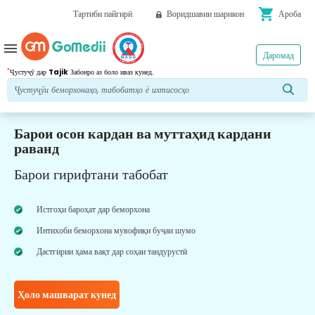
shopping_cart
Тартиби пайгирӣ
Воридшавии шарикон
Ароба
menu
Даромад
*
Ҷустуҷӯ дар
Tajik
Забонро аз боло иваз кунед.
Барои осон кардан ва муттаҳид кардани
раванд
Барои гирифтани табобат
Истгоҳи бароҳат дар беморхона
Интихоби беморхона мувофиқи буҷаи шумо
Дастгирии ҳама вақт дар соҳаи тандурустӣ
Ҳоло машварат кунед