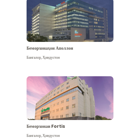
Беморхонаҳои Аполлон
Бангалор
,
Ҳиндустон
Бештар дидан
Беморхонаи Fortis
Бангалор
,
Ҳиндустон