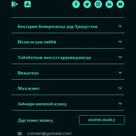
Беҳтарин беморхонаҳо дар Ҳиндустон
Ихтисосҳои тиббӣ
Табобатҳои махсусгардонидашуда
Вижагиҳо
Маълумот
Забонро интихоб кунед
Дар тамос шавед
ШАРИК ШАВЕД
connect@gomedii.com