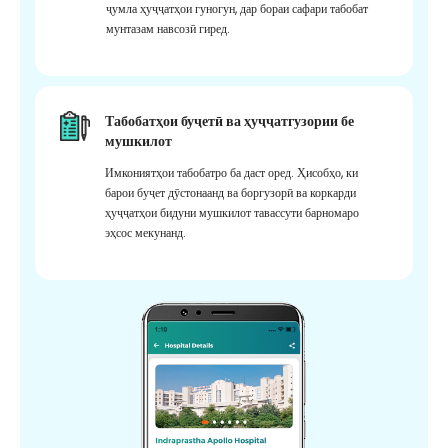
ҷумла ҳуҷҷатҳои гуногун, дар бораи сафари табобат
мунтазам навсозӣ гиред.
Табобатҳои буҷетӣ ва ҳуҷҷатгузории бе
мушкилот
Имкониятҳои табобатро ба даст оред. Ҳисобҳо, ки
барои буҷет дӯстонаанд ва боргузорӣ ва коркарди
ҳуҷҷатҳои бидуни мушкилот тавассути барномаро
эҳсос мекунанд.