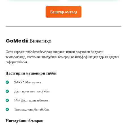
Бештар омӯзед
GoMedii
Вижагиҳо
Осон кардани табобати беморон, инчунин имкон додани он бо ҳалли
технологияҳо, системаи нигоҳубини беморон ва шаффофият дар ҳар як қадами
сафари табобат.
Дастгирии мушовири тиббӣ
24x7* Мавҷудият
Дастгирии занг ва сӯҳбат
14+ Дастгирии забонҳо
Тавсияҳо оид ба табобат
Нигоҳубини беморон