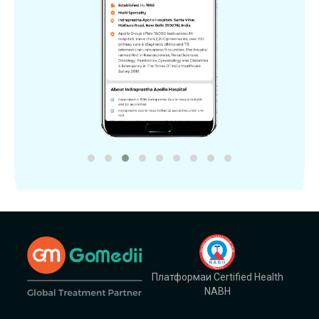
Платформаи Certified Health
NABH