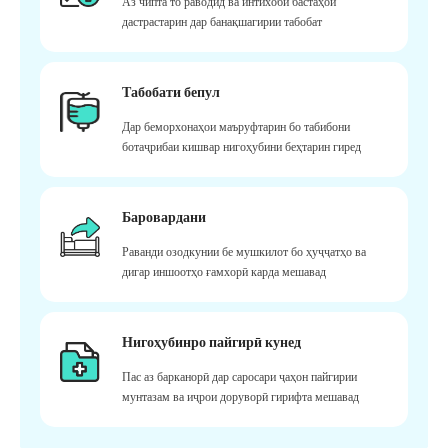
Аз чипта то раводид ва интихоби бастаҳои
дастрастарин дар банақшагирии табобат
Табобати бепул
Дар беморхонаҳои маъруфтарин бо табибони
ботаҷрибаи кишвар нигоҳубини беҳтарин гиред
Баровардани
Раванди озодкунии бе мушкилот бо ҳуҷҷатҳо ва
дигар иншоотҳо ғамхорӣ карда мешавад
Нигоҳубинро пайгирӣ кунед
Пас аз барканорӣ дар саросари ҷаҳон пайгирии
мунтазам ва иҷрои доруворӣ гирифта мешавад