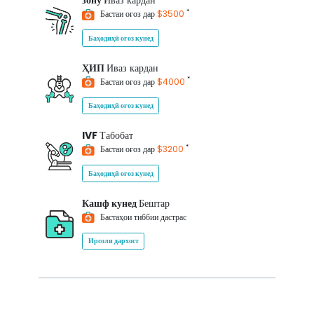
зону
Иваз кардан
*
Бастаи оғоз дар
$3500
Баҳодиҳӣ оғоз кунед
ҲИП
Иваз кардан
*
Бастаи оғоз дар
$4000
Баҳодиҳӣ оғоз кунед
IVF
Табобат
*
Бастаи оғоз дар
$3200
Баҳодиҳӣ оғоз кунед
Кашф кунед
Бештар
Бастаҳои тиббии дастрас
Ирсоли дархост