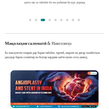
ҳатто пас аз табобат бо мо робитаи бузург доранд
Мақолаҳои саломатӣ
& Навсозиҳо
Бо маълумоти охирин дар бораи табобат, тартиб, шароит ва дигар талаботҳои
дахлдор барои солимтар ва беҳтар кардани ҳаёти шумо огоҳ шавед.