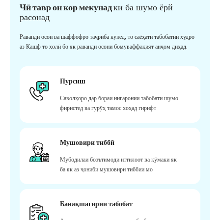
Чӣ тавр он кор мекунад
ки ба шумо ёрй
расонад
Раванди осон ва шаффофро таҷриба кунед, то саёҳати табобатии худро
аз Кашф то холӣ бо як раванди осони бомуваффақият анҷом диҳад.
Пурсиш
Саволҳоро дар бораи нигаронии табобати шумо
фиристед ва гурӯҳ тамос хоҳад гирифт
Мушовири тиббӣ
Мубодилаи боэътимоди иттилоот ва кӯмаки як
ба як аз ҷониби мушовири тиббии мо
Банақшагирии табобат