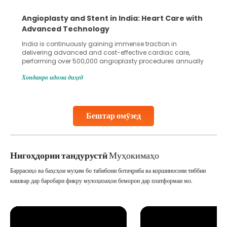
Angioplasty and Stent in India: Heart Care with
Advanced Technology
India is continuously gaining immense traction in
delivering advanced and cost-effective cardiac care,
performing over 500,000 angioplasty procedures annually
with a success rate exceeding 90%. Patients across the
Хонданро идома диҳед
globe are searching for treatments like angioplasty and
stent placement in Indian hospitals, owing to the
combination of high-quality care and affordability.
Studies, such as one published
Бештар омӯзед
Continue Reading
Нигоҳдории тандурустӣ
Муҳокимаҳо
Баррасиҳо ва баҳсҳои муҳим бо табибони ботаҷриба ва коршиносони тиббии
кишвар дар баробари фикру мулоҳизаҳои беморон дар платформаи мо.