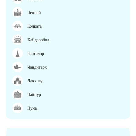
Ченнай
Колката
Ҳайдаробод
Бангалор
Чандигарх
Лакхнау
Ҷайпур
Пуна