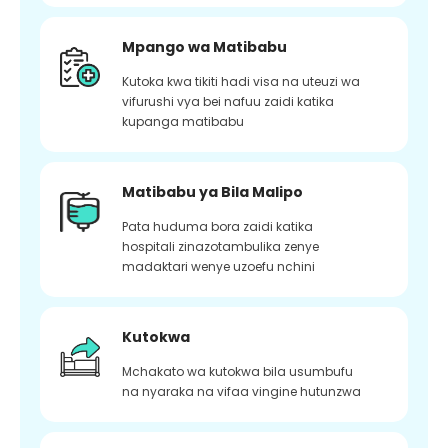
Mpango wa Matibabu
Kutoka kwa tikiti hadi visa na uteuzi wa
vifurushi vya bei nafuu zaidi katika
kupanga matibabu
Matibabu ya Bila Malipo
Pata huduma bora zaidi katika
hospitali zinazotambulika zenye
madaktari wenye uzoefu nchini
Kutokwa
Mchakato wa kutokwa bila usumbufu
na nyaraka na vifaa vingine hutunzwa