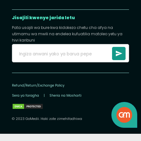
Jisajili kwenye jarida letu
Pata usajili wa bure kwa kidokezo chetu cha afya na
utimamu wa mwili na endelea kufuatilia matoleo yetu ya
hivi karibuni
Refund/Return/Exchange Policy
Sera ya faragha
|
Sheria na Masharti
© 2023 GoMedii. Haki zote zimehifadhiwa