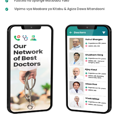
Fuatilia na Upange Matibabu Yako
Vipimo vya Maabara ya Kitabu & Agiza Dawa Mtandaoni