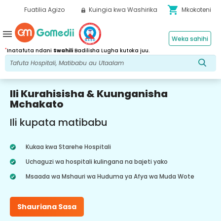
shopping_cart
Fuatilia Agizo
Kuingia kwa Washirika
Mkokoteni
menu
Weka sahihi
*
Inatafuta ndani
Swahili
Badilisha Lugha kutoka juu.
Ili Kurahisisha & Kuunganisha
Mchakato
Ili kupata matibabu
Kukaa kwa Starehe Hospitali
Uchaguzi wa hospitali kulingana na bajeti yako
Msaada wa Mshauri wa Huduma ya Afya wa Muda Wote
Shauriana Sasa