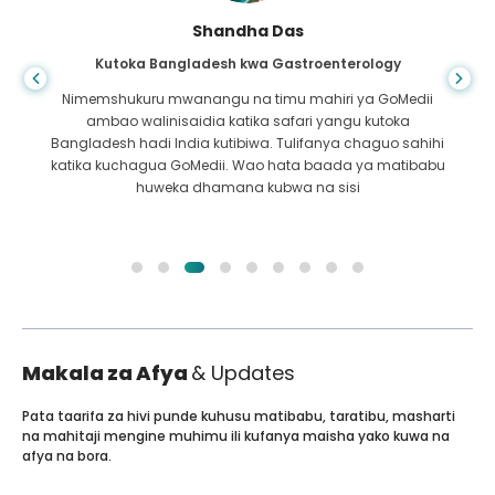
Shandha Das
Kutoka Bangladesh kwa Gastroenterology
Nimemshukuru mwanangu na timu mahiri ya GoMedii
ambao walinisaidia katika safari yangu kutoka
Bangladesh hadi India kutibiwa. Tulifanya chaguo sahihi
katika kuchagua GoMedii. Wao hata baada ya matibabu
huweka dhamana kubwa na sisi
Makala za Afya
& Updates
Pata taarifa za hivi punde kuhusu matibabu, taratibu, masharti
na mahitaji mengine muhimu ili kufanya maisha yako kuwa na
afya na bora.