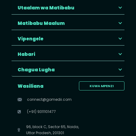
Utaalam wa Matibabu
Matibabu Maalum
Vipengele
Habari
Chagua Lugha
Wasiliana
KUWA MPENZI
connect@gomedii.com
(+91) 9311101477
96, block C, Sector 65, Noida,
Uttar Pradesh, 201301