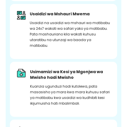
Usaidizi wa Mshauri Mwema
Usaidizi na usaidizi wa mshauri wa matibabu
wa 24x7 wakati wa safari yako ya matibabu.
Pata mashauriano kila wakati kuhusu
utaratibu na utunzaji wa baada ya
matibabu.
Usimamizi wa Kesi ya Mgonjwa wa
Mwisho hadi Mwisho
Kuanzia ugunduzi hadi kutolewa, pata
masasisho ya mara kwa mara kuhusu safari
ya matibabu kwa usaidizi wa kudhibiti kesi
ikijumuisha hati mbalimbali.