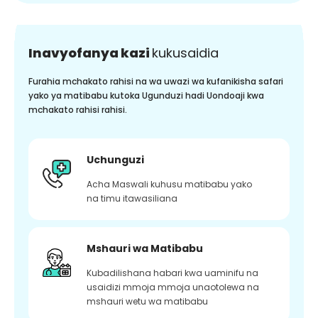
Inavyofanya kazi
kukusaidia
Furahia mchakato rahisi na wa uwazi wa kufanikisha safari
yako ya matibabu kutoka Ugunduzi hadi Uondoaji kwa
mchakato rahisi rahisi.
Uchunguzi
Acha Maswali kuhusu matibabu yako
na timu itawasiliana
Mshauri wa Matibabu
Kubadilishana habari kwa uaminifu na
usaidizi mmoja mmoja unaotolewa na
mshauri wetu wa matibabu