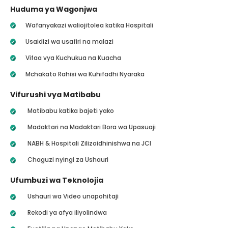
Huduma ya Wagonjwa
Wafanyakazi waliojitolea katika Hospitali
Usaidizi wa usafiri na malazi
Vifaa vya Kuchukua na Kuacha
Mchakato Rahisi wa Kuhifadhi Nyaraka
Vifurushi vya Matibabu
Matibabu katika bajeti yako
Madaktari na Madaktari Bora wa Upasuaji
NABH & Hospitali Zilizoidhinishwa na JCI
Chaguzi nyingi za Ushauri
Ufumbuzi wa Teknolojia
Ushauri wa Video unapohitaji
Rekodi ya afya iliyolindwa