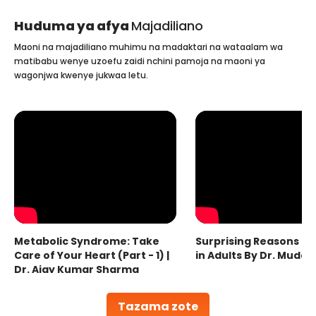
Huduma ya afya
Majadiliano
Maoni na majadiliano muhimu na madaktari na wataalam wa
matibabu wenye uzoefu zaidi nchini pamoja na maoni ya
wagonjwa kwenye jukwaa letu.
Metabolic Syndrome: Take
Surprising Reasons fo
Care of Your Heart (Part - 1) |
in Adults By Dr. Mudas
Dr. Ajay Kumar Sharma
Tazama zote