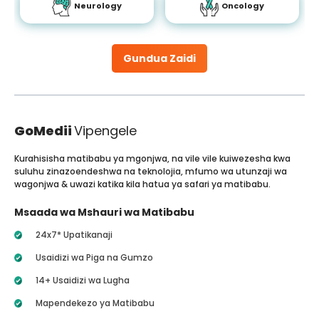
Neurology
Oncology
Gundua Zaidi
GoMedii
Vipengele
Kurahisisha matibabu ya mgonjwa, na vile vile kuiwezesha kwa
suluhu zinazoendeshwa na teknolojia, mfumo wa utunzaji wa
wagonjwa & uwazi katika kila hatua ya safari ya matibabu.
Msaada wa Mshauri wa Matibabu
24x7* Upatikanaji
Usaidizi wa Piga na Gumzo
14+ Usaidizi wa Lugha
Mapendekezo ya Matibabu