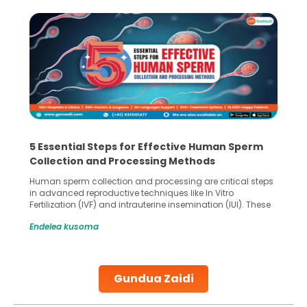
5 Essential Steps for Effective Human Sperm
Collection and Processing Methods
Human sperm collection and processing are critical steps
in advanced reproductive techniques like In Vitro
Fertilization (IVF) and intrauterine insemination (IUI). These
methods enable medical professionals to tackle fertility
Endelea kusoma
challenges and help couples achieve their dream of
parenthood. Skilled technicians collect sperm using
specialized procedures to ensure optimal quality. Once
collected, they process the
Gundua Zaidi
Continue Reading