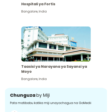
Hospitali ya Fortis
Bangalore
,
India
Taasisi ya Narayana ya Sayansi ya
Moyo
Bangalore
,
India
Chunguza
by Miji
Pata matibabu katika miji unayochagua na GoMedii