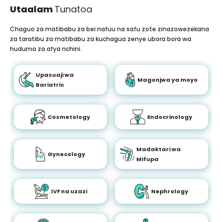
Utaalam
Tunatoa
Chaguo za matibabu za bei nafuu na safu zote zinazowezekana
za taratibu za matibabu za kuchagua zenye ubora bora wa
huduma za afya nchini.
Upasuaji wa
Magonjwa ya moyo
Bariatric
Cosmetology
Endocrinology
Madaktari wa
Gynecology
Mifupa
IVF na uzazi
Nephrology