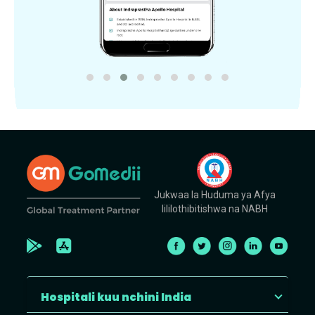
Jukwaa la Huduma ya Afya
lililothibitishwa na NABH
Hospitali kuu nchini India