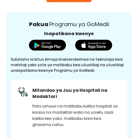
Pakua
Programu ya GoMedii
Inapatikana kwenye
Suluhisho la kituo kimoja linaloendeshwa na teknolojia kwa
mahitaji yako yote ya matibabu kwa ufuatiliaji na ufuatiliaji
unaopatikana kwenye Programu ya GoMedii.
Mitandao ya Juu ya Hospitali na
Madaktari
Pata ushauri na matibabu katika hospitali za
kisasa na madaktari walio na uzoefu zaidi
katika kesi yako. matibabu bora kwa
gharama nafuu.