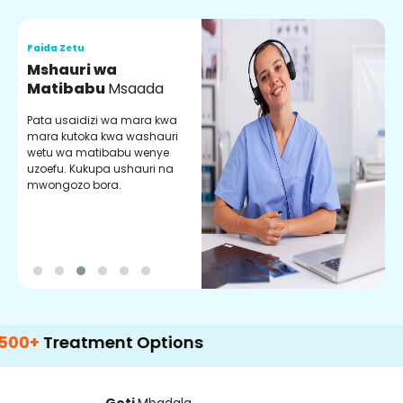
Faida Zetu
F
Mshauri wa
V
Matibabu
Msaada
U
Pata usaidizi wa mara kwa
U
mara kutoka kwa washauri
m
wetu wa matibabu wenye
z
uzoefu. Kukupa ushauri na
w
mwongozo bora.
b
reatment Options