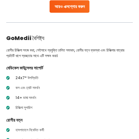
আরও এক্সপ্লোর করুন
GoMedii
বৈশিষ্ট্য
রোগীর চিকিত্সা সহজ করা, সেইসাথে প্রযুক্তি চালিত সমাধান, রোগীর যত্ন ব্যবস্থা এবং চিকিত্সার যাত্রার
প্রতিটি ধাপে স্বচ্ছতার সাথে এটি সক্ষম করা।
মেডিকেল কাউন্সেলর সাপোর্ট
24x7* উপস্থিতি
কল এবং চ্যাট সমর্থন
14+ ভাষা সমর্থন
চিকিত্সা সুপারিশ
রোগীর যত্ন
হাসপাতালে নিবেদিত কর্মী