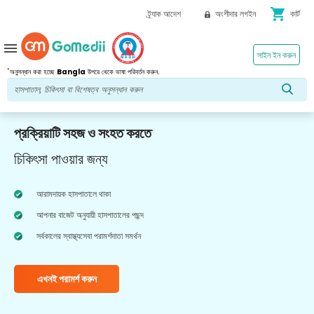
shopping_cart
ট্র্যাক আদেশ
অংশীদার লগইন
কার্ট
menu
সাইন ইন করুন
*
অনুসন্ধান করা হচ্ছে
Bangla
উপরে থেকে ভাষা পরিবর্তন করুন.
প্রক্রিয়াটি সহজ ও সংহত করতে
চিকিৎসা পাওয়ার জন্য
আরামদায়ক হাসপাতালে থাকা
আপনার বাজেট অনুযায়ী হাসপাতালের পছন্দ
সর্বকালের স্বাস্থ্যসেবা পরামর্শদাতা সমর্থন
এখনই পরামর্শ করুন