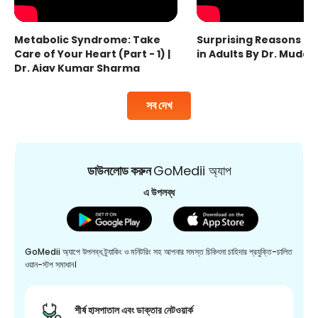
Metabolic Syndrome: Take
Surprising Reasons fo
Care of Your Heart (Part - 1) |
in Adults By Dr. Mudas
Dr. Ajay Kumar Sharma
সব দেখ
ডাউনলোড করুন
GoMedii অ্যাপ
এ উপলব্ধ
GoMedii অ্যাপে উপলব্ধ ট্র্যাকিং ও মনিটরিং সহ আপনার সমস্ত চিকিৎসা চাহিদার প্রযুক্তি-চালিত
ওয়ান-স্টপ সমাধান।
শীর্ষ হাসপাতাল এবং ডাক্তার নেটওয়ার্ক