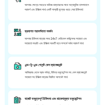
আপনার ক্ষেত্রে সবচেয়ে অভিজ্ঞ ডাক্তারদের সাথে অত্যাধুনিক হাসপাতালে
পরামর্শ এবং চিকিত্সা পান। একটি সাশ্রয়ী মূল্যের খরচে সেরা চিকিৎসা।
ক্রমাগত পরামর্শদাতা সমর্থন
আপনার চিকিৎসা যাত্রার সময় 24x7 মেডিকেল কাউন্সেলর সহায়তা এবং
সহায়তা। পদ্ধতি এবং চিকিত্সা পরবর্তী যত্ন সম্পর্কে সর্বদা পরামর্শ পান।
এন্ড-টু-এন্ড পেশেন্ট কেস ম্যানেজমেন্ট
আবিষ্কার থেকে স্রাব পর্যন্ত, বিভিন্ন ডকুমেন্টেশন সহ কেস ম্যানেজমেন্ট
সহায়তা সহ চিকিত্সা যাত্রার নিয়মিত আপডেট পান।
বাজেট বন্ধুত্বপূর্ণ চিকিৎসা এবং ঝামেলামুক্ত ডকুমেন্টেশন