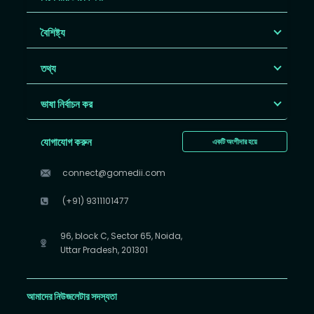
বৈশিষ্ট্য
তথ্য
ভাষা নির্বাচন কর
যোগাযোগ করুন
একটি অংশীদার হয়ে
connect@gomedii.com
(+91) 9311101477
96, block C, Sector 65, Noida,
Uttar Pradesh, 201301
আমাদের নিউজলেটার সদস্যতা