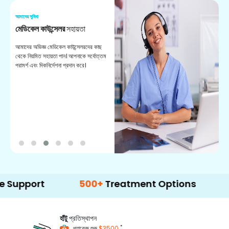
আমাদের সুবিধা
আম
মেডিকেল কাউন্সেলর
সহায়তা
অ
আমাদের অভিজ্ঞ মেডিকেল কাউন্সেলরদের কাছ
ভা
থেকে নিয়মিত সহায়তা পান। আপনাকে সর্বোত্তম
চি
পরামর্শ এবং দিকনির্দেশনা প্রদান করে।
ডা
ort
500+
Treatment Options
হাঁটু
প্রতিস্থাপন
*
প্যাকেজ শুরু
$3500