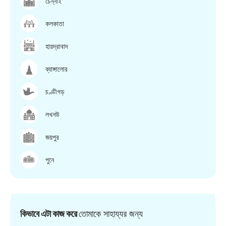
চেন্নাই
কলকাতা
হায়দ্রাবাদ
ব্যাঙ্গালোর
চণ্ডীগড়
লখনউ
জয়পুর
পুনে
কিভাবে এটা কাজ করে
তোমাকে সাহায্যর জন্য