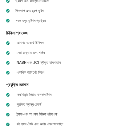
ভ্রমণ এবং বাসস্থান সহায়তা
পিকআপ এবং ড্রপ সুবিধা
সহজ ডকুমেন্টেশন প্রক্রিয়া
চিকিত্সা প্যাকেজ
আপনার বাজেটে চিকিৎসা
সেরা ডাক্তার এবং সার্জন
NABH এবং JCI স্বীকৃত হাসপাতাল
একাধিক পরামর্শের বিকল্প
প্রযুক্তি সমাধান
অন ডিমান্ড ভিডিও কনসালটেশন
সুরক্ষিত স্বাস্থ্য রেকর্ড
ট্র্যাক এবং আপনার চিকিত্সা পরিকল্পনা
বই ল্যাব টেস্ট এবং অর্ডার ঔষধ অনলাইন