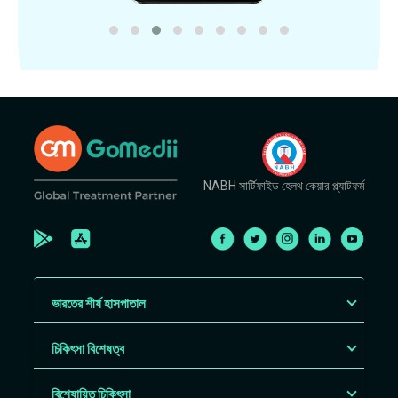
NABH সার্টিফাইড হেলথ কেয়ার প্ল্যাটফর্ম
ভারতের শীর্ষ হাসপাতাল
চিকিৎসা বিশেষত্ব
বিশেষায়িত চিকিৎসা