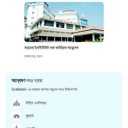
নারায়না ইনস্টিটিউট অফ কার্ডিয়াক সায়েন্সেস
ব্যাঙ্গালোর
,
ভারত
অন্বেষণ
শহর দ্বারা
GoMedii-এর মাধ্যমে আপনার পছন্দের শহরে চিকিৎসা নিন
দিল্লি এনসিআর
মুম্বাই