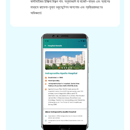
কাস্টমাইজড চিকিত্সা বিকল্প পান. অনুমানগুলি যা বাজেট-বান্ধব এবং অ্যাপের
মাধ্যমে ঝামেলা-মুক্ত ডকুমেন্টেশন আপলোড এবং প্রক্রিয়াকরণের
অভিজ্ঞতা।