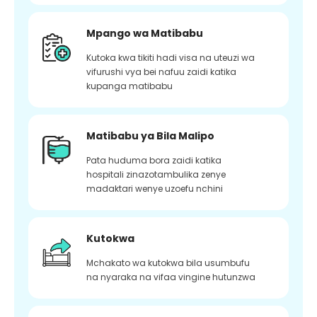
Mpango wa Matibabu
Kutoka kwa tikiti hadi visa na uteuzi wa
vifurushi vya bei nafuu zaidi katika
kupanga matibabu
Matibabu ya Bila Malipo
Pata huduma bora zaidi katika
hospitali zinazotambulika zenye
madaktari wenye uzoefu nchini
Kutokwa
Mchakato wa kutokwa bila usumbufu
na nyaraka na vifaa vingine hutunzwa