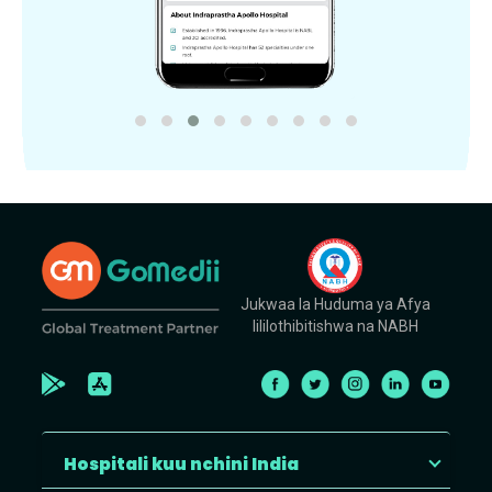
Jukwaa la Huduma ya Afya
lililothibitishwa na NABH
Hospitali kuu nchini India