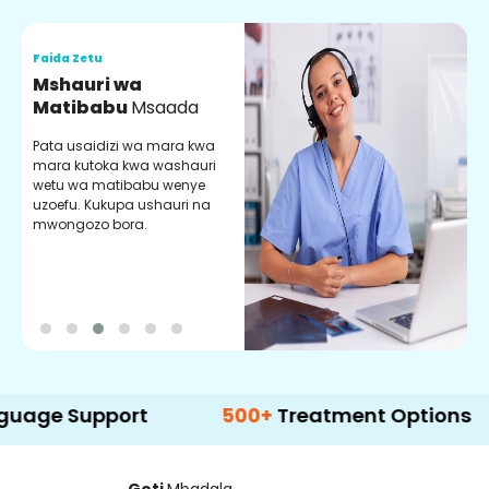
Faida Zetu
F
Mshauri wa
V
Matibabu
Msaada
U
Pata usaidizi wa mara kwa
U
mara kutoka kwa washauri
m
wetu wa matibabu wenye
z
uzoefu. Kukupa ushauri na
w
mwongozo bora.
b
upport
500+
Treatment Options