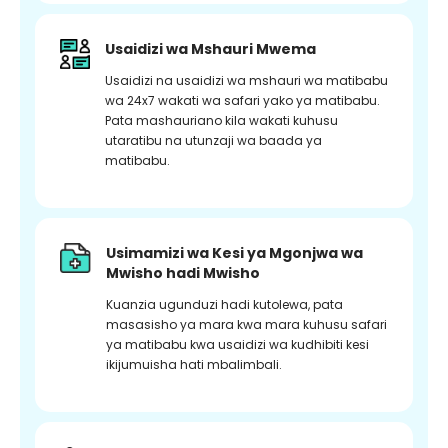
Usaidizi wa Mshauri Mwema
Usaidizi na usaidizi wa mshauri wa matibabu
wa 24x7 wakati wa safari yako ya matibabu.
Pata mashauriano kila wakati kuhusu
utaratibu na utunzaji wa baada ya
matibabu.
Usimamizi wa Kesi ya Mgonjwa wa
Mwisho hadi Mwisho
Kuanzia ugunduzi hadi kutolewa, pata
masasisho ya mara kwa mara kuhusu safari
ya matibabu kwa usaidizi wa kudhibiti kesi
ikijumuisha hati mbalimbali.