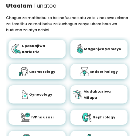
Utaalam
Tunatoa
Chaguo za matibabu za bei nafuu na safu zote zinazowezekana
za taratibu za matibabu za kuchagua zenye ubora bora wa
huduma za afya nchini.
Upasuaji wa
Magonjwa ya moyo
Bariatric
Cosmetology
Endocrinology
Madaktari wa
Gynecology
Mifupa
IVF na uzazi
Nephrology