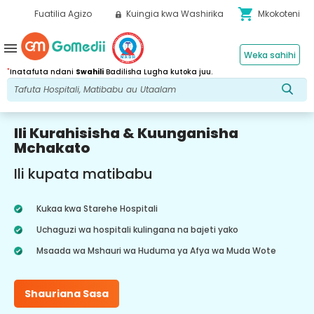
shopping_cart
Fuatilia Agizo
Kuingia kwa Washirika
Mkokoteni
menu
Weka sahihi
*
Inatafuta ndani
Swahili
Badilisha Lugha kutoka juu.
Ili Kurahisisha & Kuunganisha
Mchakato
Ili kupata matibabu
Kukaa kwa Starehe Hospitali
Uchaguzi wa hospitali kulingana na bajeti yako
Msaada wa Mshauri wa Huduma ya Afya wa Muda Wote
Shauriana Sasa