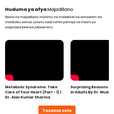
Huduma ya afya
Majadiliano
Maoni na majadiliano muhimu na madaktari na wataalam wa
matibabu wenye uzoefu zaidi nchini pamoja na maoni ya
wagonjwa kwenye jukwaa letu.
Metabolic Syndrome: Take
Surprising Reasons fo
Care of Your Heart (Part - 1) |
in Adults By Dr. Mudas
Dr. Ajay Kumar Sharma
Tazama zote