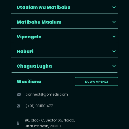
Utaalam wa Matibabu
Matibabu Maalum
Vipengele
Habari
Chagua Lugha
Wasiliana
KUWA MPENZI
connect@gomedii.com
(+91) 9311101477
96, block C, Sector 65, Noida,
Uttar Pradesh, 201301