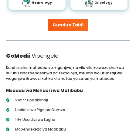
Neurology
Oncology
Gundua Zaidi
GoMedii
Vipengele
Kurahisisha matibabu ya mgonjwa, na vile vile kuiwezesha kwa
suluhu zinazoendeshwa na teknolojia, mfumo wa utunzaji wa
wagonjwa & uwazi katika kila hatua ya safari ya matibabu.
Msaada wa Mshauri wa Matibabu
24x7* Upatikanaji
Usaidizi wa Piga na Gumzo
14+ Usaidizi wa Lugha
Mapendekezo ya Matibabu