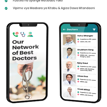
Fuatilia na Upange Matibabu Yako
Vipimo vya Maabara ya Kitabu & Agiza Dawa Mtandaoni