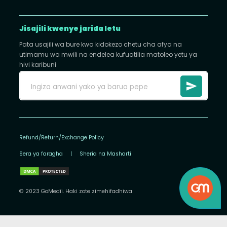
Jisajili kwenye jarida letu
Pata usajili wa bure kwa kidokezo chetu cha afya na
utimamu wa mwili na endelea kufuatilia matoleo yetu ya
hivi karibuni
Refund/Return/Exchange Policy
Sera ya faragha
|
Sheria na Masharti
© 2023 GoMedii. Haki zote zimehifadhiwa