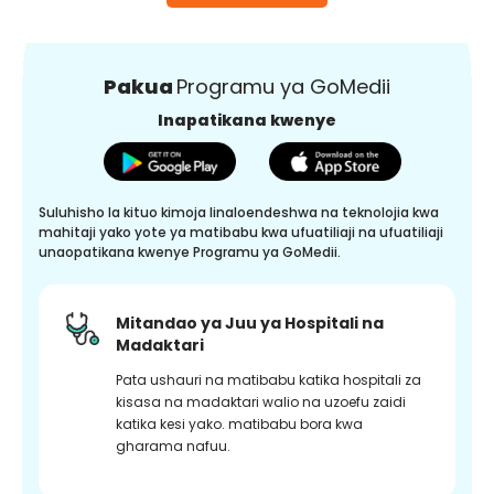
Pakua
Programu ya GoMedii
Inapatikana kwenye
Suluhisho la kituo kimoja linaloendeshwa na teknolojia kwa
mahitaji yako yote ya matibabu kwa ufuatiliaji na ufuatiliaji
unaopatikana kwenye Programu ya GoMedii.
Mitandao ya Juu ya Hospitali na
Madaktari
Pata ushauri na matibabu katika hospitali za
kisasa na madaktari walio na uzoefu zaidi
katika kesi yako. matibabu bora kwa
gharama nafuu.