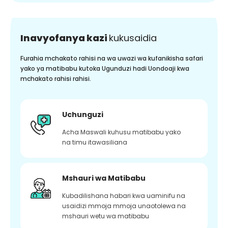
Inavyofanya kazi
kukusaidia
Furahia mchakato rahisi na wa uwazi wa kufanikisha safari
yako ya matibabu kutoka Ugunduzi hadi Uondoaji kwa
mchakato rahisi rahisi.
Uchunguzi
Acha Maswali kuhusu matibabu yako
na timu itawasiliana
Mshauri wa Matibabu
Kubadilishana habari kwa uaminifu na
usaidizi mmoja mmoja unaotolewa na
mshauri wetu wa matibabu