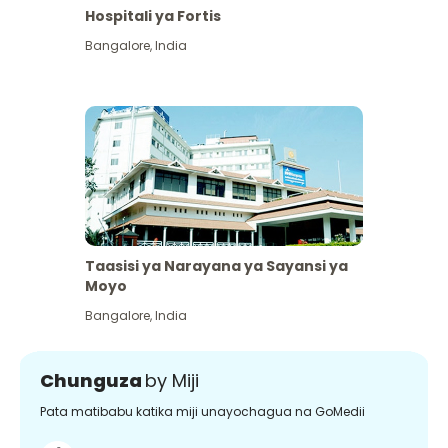
Hospitali ya Fortis
Bangalore
,
India
Taasisi ya Narayana ya Sayansi ya
Moyo
Bangalore
,
India
Chunguza
by Miji
Pata matibabu katika miji unayochagua na GoMedii