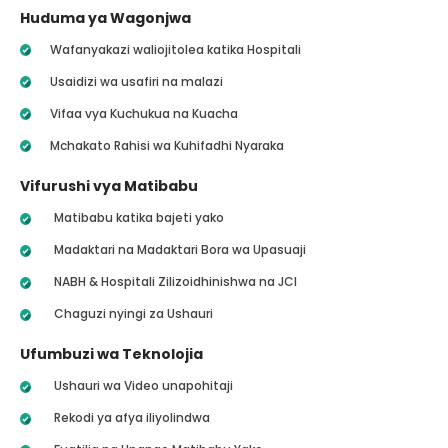
Huduma ya Wagonjwa
Wafanyakazi waliojitolea katika Hospitali
Usaidizi wa usafiri na malazi
Vifaa vya Kuchukua na Kuacha
Mchakato Rahisi wa Kuhifadhi Nyaraka
Vifurushi vya Matibabu
Matibabu katika bajeti yako
Madaktari na Madaktari Bora wa Upasuaji
NABH & Hospitali Zilizoidhinishwa na JCI
Chaguzi nyingi za Ushauri
Ufumbuzi wa Teknolojia
Ushauri wa Video unapohitaji
Rekodi ya afya iliyolindwa