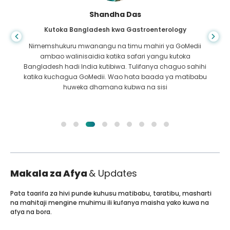
Shandha Das
Kutoka Bangladesh kwa Gastroenterology
Nimemshukuru mwanangu na timu mahiri ya GoMedii
ambao walinisaidia katika safari yangu kutoka
Bangladesh hadi India kutibiwa. Tulifanya chaguo sahihi
katika kuchagua GoMedii. Wao hata baada ya matibabu
huweka dhamana kubwa na sisi
Makala za Afya
& Updates
Pata taarifa za hivi punde kuhusu matibabu, taratibu, masharti
na mahitaji mengine muhimu ili kufanya maisha yako kuwa na
afya na bora.